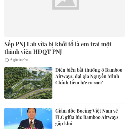
Sếp PNJ Lab vừa bị khởi tố là em trai một
thành viên HĐQT PNJ
6 giờ trước
Diễn biến bất thường ở Bamboo
Airways; đại gia Nguyễn Minh
Chính tiềm lực ra sao?
Giám đốc Boeing Việt Nam về
FLC giữa lúc Bamboo Airways
gặp khó