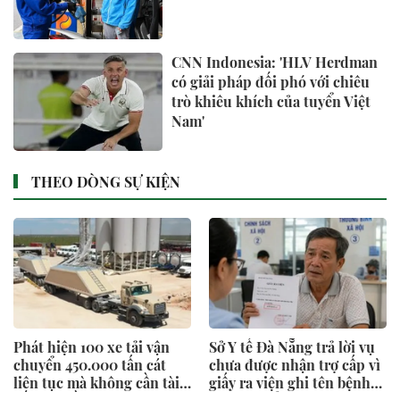
CNN Indonesia: 'HLV Herdman
có giải pháp đối phó với chiêu
trò khiêu khích của tuyển Việt
Nam'
THEO DÒNG SỰ KIỆN
Sở Y tế Đà Nẵng trả lời vụ
Ăn 1 nắm rau này "tốt
chưa được nhận trợ cấp vì
ngang thịt", nhìn qua
giấy ra viện ghi tên bệnh…
tưởng cỏ dại