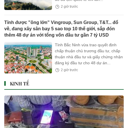
2 giờ trước
Tỉnh được "ông lớn" Vingroup, Sun Group, T&T... đổ
về, đang xây sân bay 5 sao top 10 thế giới, sắp đón
thêm 48 dự án với tổng vốn đầu tư gần 7 tỷ USD
Tỉnh Bắc Ninh vừa trao quyết định
chấp thuận chủ trương đầu tư, chấp
thuận nhà đầu tư và giấy chứng nhận
đăng ký đầu tư cho 48 dự án...
2 giờ trước
KINH TẾ