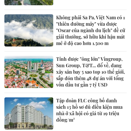
Không phải Sa Pa, Việt Nam có 1
"thiên đường mây" vừa được
"Oscar của ngành du lịch" đề cử
giải thưởng, sở hữu khí hậu mát
mẻ ở độ cao hơn 1.500 m
Tỉnh được "ông lớn" Vingroup,
Sun Group, T&T... đổ về, đang
xây sân bay 5 sao top 10 thế giới,
sắp đón thêm 48 dự án với tổng
vốn đầu tư gần 7 tỷ USD
Tập đoàn FLC công bố danh
sách 13 hồ sơ đủ điều kiện mua
nhà ở xã hội có giá từ 19 triệu
đồng/m²