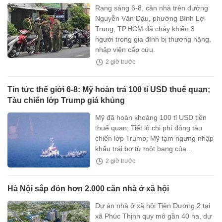
Rạng sáng 6-8, căn nhà trên đường
Nguyễn Văn Đậu, phường Bình Lợi
Trung, TP.HCM đã cháy khiến 3
người trong gia đình bị thương nặng,
nhập viện cấp cứu.
2 giờ trước
Tin tức thế giới 6-8: Mỹ hoàn trả 100 tỉ USD thuế quan;
Tàu chiến lớp Trump giá khủng
Mỹ đã hoàn khoảng 100 tỉ USD tiền
thuế quan; Tiết lộ chi phí đóng tàu
chiến lớp Trump; Mỹ tạm ngưng nhập
khẩu trái bơ từ một bang của...
2 giờ trước
Hà Nội sắp đón hơn 2.000 căn nhà ở xã hội
Dự án nhà ở xã hội Tiên Dương 2 tại
xã Phúc Thịnh quy mô gần 40 ha, dự