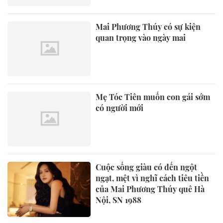
Mai Phương Thúy có sự kiện
quan trọng vào ngày mai
Mẹ Tóc Tiên muốn con gái sớm
có người mới
Cuộc sống giàu có đến ngột
ngạt, mệt vì nghĩ cách tiêu tiền
của Mai Phương Thúy quê Hà
Nội, SN 1988