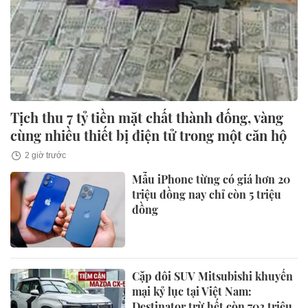
Tịch thu 7 tỷ tiền mặt chất thành đống, vàng
cùng nhiều thiết bị điện tử trong một căn hộ
2 giờ trước
Mẫu iPhone từng có giá hơn 20
triệu đồng nay chỉ còn 5 triệu
đồng
Cặp đôi SUV Mitsubishi khuyến
mại kỷ lục tại Việt Nam:
Destinator trừ hết còn 702 triệu,