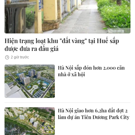
Hiện trạng loạt khu "đất vàng" tại Huế sắp
được đưa ra đấu giá
2 giờ trước
Hà Nội sắp đón hơn 2.000 căn
nhà ở xã hội
Hà Nội giao hơn 6,2ha đất đợt 2
làm dự án Tiên Dương Park City