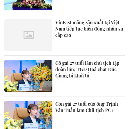
VinFast mảng sản xuất tại Việt
Nam tiếp tục biến động nhân sự
cấp cao
Cô gái 27 tuổi làm chủ tịch tập
đoàn lớn; TGĐ Hoá chất Đức
Giang bị khởi tố
Con gái 27 tuổi của ông Trịnh
Văn Tuấn làm Chủ tịch PC1