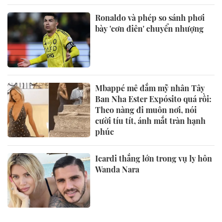
Ronaldo và phép so sánh phơi
bày 'cơn điên' chuyển nhượng
Mbappé mê đắm mỹ nhân Tây
Ban Nha Ester Expósito quá rồi:
Theo nàng đi muôn nơi, nói
cười tíu tít, ánh mắt tràn hạnh
phúc
Icardi thắng lớn trong vụ ly hôn
Wanda Nara