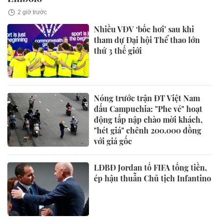
2 giờ trước
Nhiều VĐV ‘bốc hơi’ sau khi
tham dự Đại hội Thể thao lớn
thứ 3 thế giới
Nóng trước trận ĐT Việt Nam
đấu Campuchia: "Phe vé" hoạt
động tấp nập chào mời khách,
"hét giá" chênh 200.000 đồng
với giá gốc
LĐBĐ Jordan tố FIFA tống tiền,
ép hậu thuẫn Chủ tịch Infantino