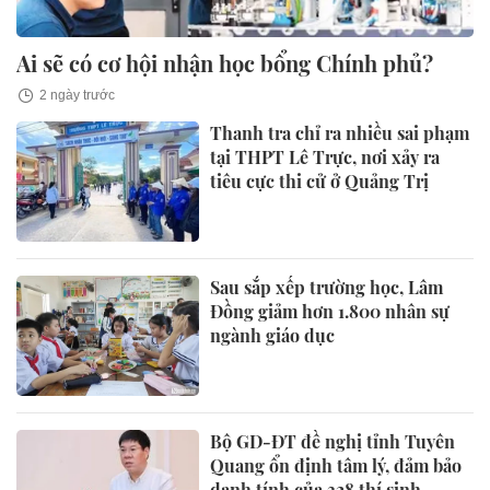
Ai sẽ có cơ hội nhận học bổng Chính phủ?
2 ngày trước
Thanh tra chỉ ra nhiều sai phạm
tại THPT Lê Trực, nơi xảy ra
tiêu cực thi cử ở Quảng Trị
Sau sắp xếp trường học, Lâm
Đồng giảm hơn 1.800 nhân sự
ngành giáo dục
Bộ GD-ĐT đề nghị tỉnh Tuyên
Quang ổn định tâm lý, đảm bảo
danh tính của 328 thí sinh