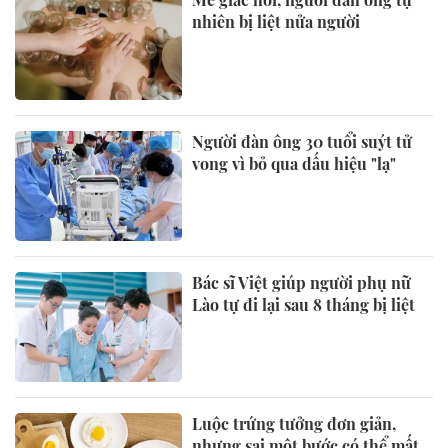
nhiên bị liệt nửa người
Người đàn ông 30 tuổi suýt tử
vong vì bỏ qua dấu hiệu "lạ"
Bác sĩ Việt giúp người phụ nữ
Lào tự đi lại sau 8 tháng bị liệt
Luộc trứng tưởng đơn giản,
nhưng sai một bước có thể mất