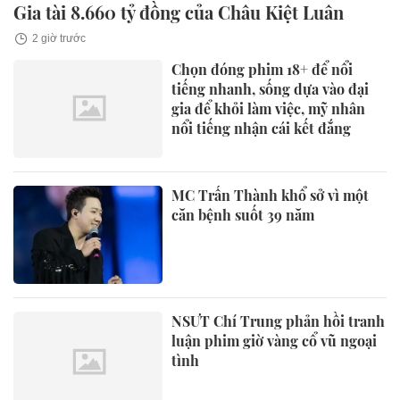
Gia tài 8.660 tỷ đồng của Châu Kiệt Luân
2 giờ trước
Chọn đóng phim 18+ để nổi
tiếng nhanh, sống dựa vào đại
gia để khỏi làm việc, mỹ nhân
nổi tiếng nhận cái kết đắng
MC Trấn Thành khổ sở vì một
căn bệnh suốt 39 năm
NSƯT Chí Trung phản hồi tranh
luận phim giờ vàng cổ vũ ngoại
tình