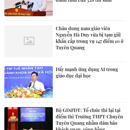
Chân dung nam giáo viên
Nguyễn Hà Duy vừa bị tạm giữ
khẩn cấp trong vụ 147 điểm 10 ở
Tuyên Quang
Đẩy mạnh ứng dụng AI trong
giáo dục đại học
Bộ GD&ĐT: Tổ chức thi lại tại
điểm thi Trường THPT Chuyên
Tuyên Quang nhằm đảm bảo
khách quan, công bằng