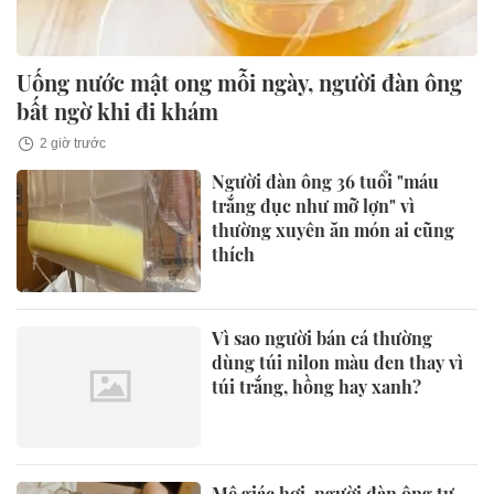
Uống nước mật ong mỗi ngày, người đàn ông
bất ngờ khi đi khám
2 giờ trước
Người đàn ông 36 tuổi "máu
trắng đục như mỡ lợn" vì
thường xuyên ăn món ai cũng
thích
Vì sao người bán cá thường
dùng túi nilon màu đen thay vì
túi trắng, hồng hay xanh?
Mê giác hơi, người đàn ông tự