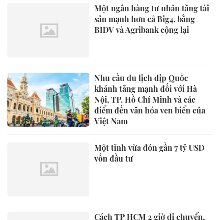
Một ngân hàng tư nhân tăng tài
sản mạnh hơn cả Big4, bằng
BIDV và Agribank cộng lại
Nhu cầu du lịch dịp Quốc
khánh tăng mạnh đối với Hà
Nội, TP. Hồ Chí Minh và các
điểm đến văn hóa ven biển của
Việt Nam
Một tỉnh vừa đón gần 7 tỷ USD
vốn đầu tư
Cách TP HCM 2 giờ di chuyển,