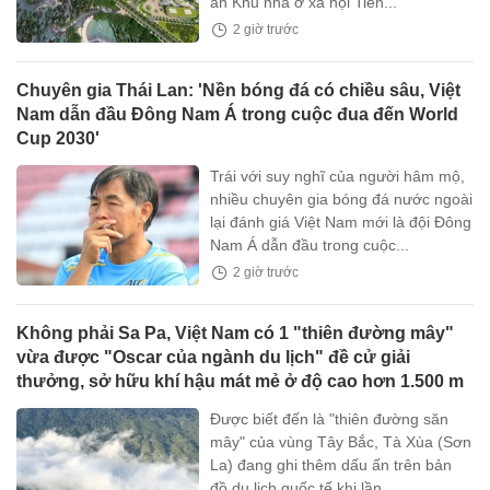
án Khu nhà ở xã hội Tiên...
2 giờ trước
Chuyên gia Thái Lan: 'Nền bóng đá có chiều sâu, Việt
Nam dẫn đầu Đông Nam Á trong cuộc đua đến World
Cup 2030'
Trái với suy nghĩ của người hâm mộ,
nhiều chuyên gia bóng đá nước ngoài
lại đánh giá Việt Nam mới là đội Đông
Nam Á dẫn đầu trong cuộc...
2 giờ trước
Không phải Sa Pa, Việt Nam có 1 "thiên đường mây"
vừa được "Oscar của ngành du lịch" đề cử giải
thưởng, sở hữu khí hậu mát mẻ ở độ cao hơn 1.500 m
Được biết đến là "thiên đường săn
mây" của vùng Tây Bắc, Tà Xùa (Sơn
La) đang ghi thêm dấu ấn trên bản
đồ du lịch quốc tế khi lần...