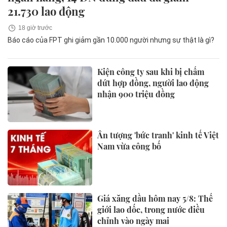
21.730 lao động
18 giờ trước
Báo cáo của FPT ghi giảm gần 10.000 người nhưng sự thật là gì?
Kiện công ty sau khi bị chấm
dứt hợp đồng, người lao động
nhận 900 triệu đồng
Ấn tượng 'bức tranh' kinh tế Việt
Nam vừa công bố
Giá xăng dầu hôm nay 5/8: Thế
giới lao dốc, trong nước điều
chỉnh vào ngày mai