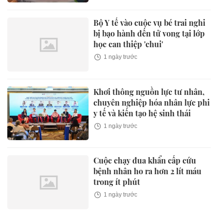
Bộ Y tế vào cuộc vụ bé trai nghi
bị bạo hành đến tử vong tại lớp
học can thiệp 'chui'
1 ngày trước
Khơi thông nguồn lực tư nhân,
chuyên nghiệp hóa nhân lực phi
y tế và kiến tạo hệ sinh thái
1 ngày trước
Cuộc chạy đua khẩn cấp cứu
bệnh nhân ho ra hơn 2 lít máu
trong ít phút
1 ngày trước