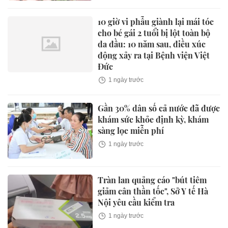
10 giờ vi phẫu giành lại mái tóc
cho bé gái 2 tuổi bị lột toàn bộ
da đầu: 10 năm sau, điều xúc
động xảy ra tại Bệnh viện Việt
Đức
1 ngày trước
Gần 30% dân số cả nước đã được
khám sức khỏe định kỳ, khám
sàng lọc miễn phí
1 ngày trước
Tràn lan quảng cáo "bút tiêm
giảm cân thần tốc", Sở Y tế Hà
Nội yêu cầu kiểm tra
1 ngày trước