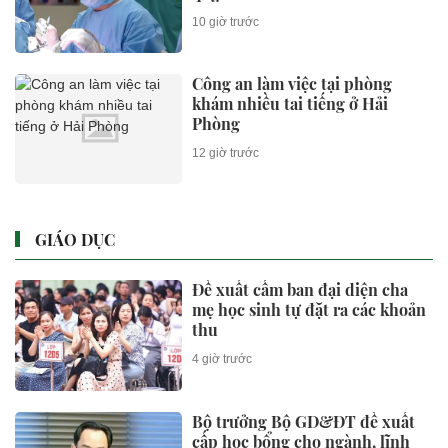
10 giờ trước
Công an làm việc tại phòng
khám nhiều tai tiếng ở Hải
Phòng
12 giờ trước
GIÁO DỤC
Đề xuất cấm ban đại diện cha
mẹ học sinh tự đặt ra các khoản
thu
4 giờ trước
Bộ trưởng Bộ GD&ĐT đề xuất
cấp học bổng cho ngành, lĩnh