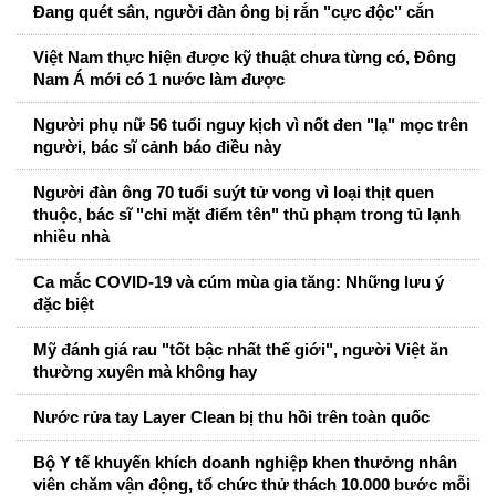
Đang quét sân, người đàn ông bị rắn "cực độc" cắn
Việt Nam thực hiện được kỹ thuật chưa từng có, Đông
Nam Á mới có 1 nước làm được
Người phụ nữ 56 tuổi nguy kịch vì nốt đen "lạ" mọc trên
người, bác sĩ cảnh báo điều này
Người đàn ông 70 tuổi suýt tử vong vì loại thịt quen
thuộc, bác sĩ "chỉ mặt điểm tên" thủ phạm trong tủ lạnh
nhiều nhà
Ca mắc COVID-19 và cúm mùa gia tăng: Những lưu ý
đặc biệt
Mỹ đánh giá rau "tốt bậc nhất thế giới", người Việt ăn
thường xuyên mà không hay
Nước rửa tay Layer Clean bị thu hồi trên toàn quốc
Bộ Y tế khuyến khích doanh nghiệp khen thưởng nhân
viên chăm vận động, tổ chức thử thách 10.000 bước mỗi