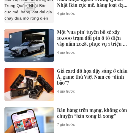
Nhật Bản cực mê, hàng loạt đại
gia chạy đua mở rộng diện tích
4 giờ trước
Một 'vua pin' tuyên bố sẽ xây
10.000 trạm đổi pin ô tô điện
vào năm 2028, phục vụ 1 triệu xe
mỗi ngày chỉ với 3 phút
4 giờ trước
Giá card đồ họa dậy sóng ở châu
Á, game thủ Việt Nam có “dính
bão”?
4 giờ trước
Bán hàng trên mạng, không còn
chuyện “bán xong là xong”
7 giờ trước