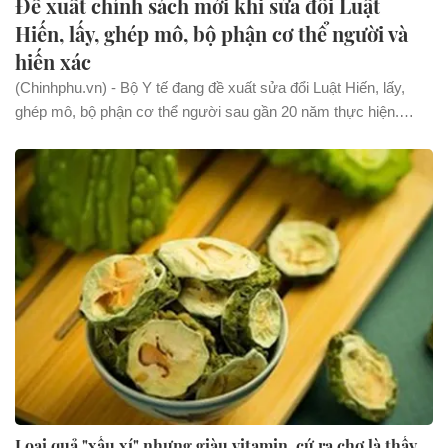
Đề xuất chính sách mới khi sửa đổi Luật
Hiến, lấy, ghép mô, bộ phận cơ thể người và
hiến xác
(Chinhphu.vn) - Bộ Y tế đang đề xuất sửa đổi Luật Hiến, lấy,
ghép mô, bộ phận cơ thể người sau gần 20 năm thực hiện.
Nhiều chính sách mới đề xuất được kỳ vọng sẽ thúc đẩy hoạt
động hiến, ghép tạng tại Việt Nam.
Loại quả "xấu xí" nhưng giàu vitamin, cứ ra chợ là thấy