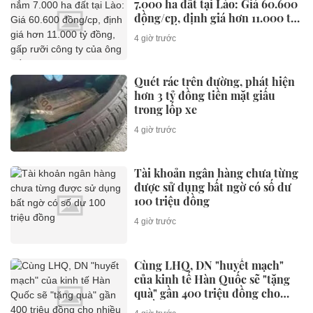
7.000 ha đất tại Lào: Giá 60.600
đồng/cp, định giá hơn 11.000 tỷ
đồng, gấp rưỡi công ty của ông
4 giờ trước
Trần Bá Dương
Quét rác trên đường, phát hiện
hơn 3 tỷ đồng tiền mặt giấu
trong lốp xe
4 giờ trước
Tài khoản ngân hàng chưa từng
được sử dụng bất ngờ có số dư
100 triệu đồng
4 giờ trước
Cùng LHQ, DN "huyết mạch"
của kinh tế Hàn Quốc sẽ "tặng
quà" gần 400 triệu đồng cho
nhiều người trẻ VN