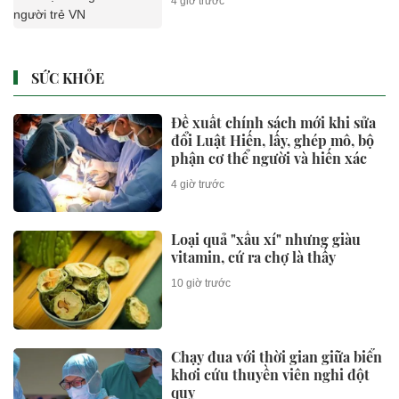
4 giờ trước
SỨC KHỎE
Đề xuất chính sách mới khi sửa
đổi Luật Hiến, lấy, ghép mô, bộ
phận cơ thể người và hiến xác
4 giờ trước
Loại quả "xấu xí" nhưng giàu
vitamin, cứ ra chợ là thấy
10 giờ trước
Chạy đua với thời gian giữa biển
khơi cứu thuyền viên nghi đột
quỵ