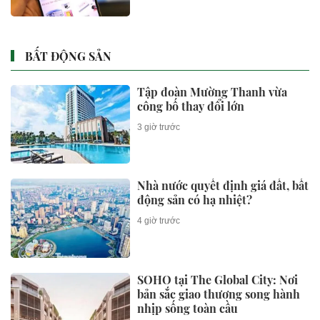
BẤT ĐỘNG SẢN
Tập đoàn Mường Thanh vừa
công bố thay đổi lớn
3 giờ trước
Nhà nước quyết định giá đất, bất
động sản có hạ nhiệt?
4 giờ trước
SOHO tại The Global City: Nơi
bản sắc giao thương song hành
nhịp sống toàn cầu