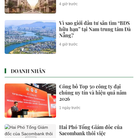
4 giờ trước
Vì sao giới đầu tư săn tìm “BĐS
hữu hạn” tại Nam trung tâm Đà
Nẵng?
4 giờ trước
DOANH NHÂN
Công bố Top 50 công ty đại
chúng uy tín và hiệu quả năm
2026
1 ngày trước
Hai Phó Tổng Giám đốc của
Sacombank thôi việc