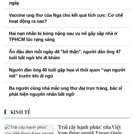
ngày
Vaccine ung thư của Nga cho kết quả tích cực: Cơ chế
hoạt động ra sao?
Hai nạn nhân bị bỏng nặng sau vụ nổ gây sập nhà ở
TPHCM lúc rạng sáng
Ăn đậu đen mỗi ngày để "bổ thận", người đàn ông 47
tuổi bất ngờ khi đi khám
Người đàn ông 40 tuổi gặp họa vì thói quen “vạn người
mê” trước khi đi ngủ
Ba người cùng nhà mắc ung thư đại trực tràng, bác sĩ
phát hiện nguyên nhân bất ngờ
KINH TẾ
'Trái cây hạnh phúc' của Việt
Nam được người Trung Quốc,