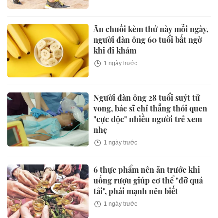
Ăn chuối kèm thứ này mỗi ngày,
người đàn ông 60 tuổi bất ngờ
khi đi khám
1 ngày trước
Người đàn ông 28 tuổi suýt tử
vong, bác sĩ chỉ thẳng thói quen
"cực độc" nhiều người trẻ xem
nhẹ
1 ngày trước
6 thực phẩm nên ăn trước khi
uống rượu giúp cơ thể "đỡ quá
tải", phái mạnh nên biết
1 ngày trước