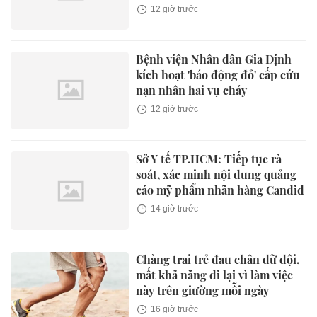
12 giờ trước
Bệnh viện Nhân dân Gia Định
kích hoạt 'báo động đỏ' cấp cứu
nạn nhân hai vụ cháy
12 giờ trước
Sở Y tế TP.HCM: Tiếp tục rà
soát, xác minh nội dung quảng
cáo mỹ phẩm nhãn hàng Candid
14 giờ trước
Chàng trai trẻ đau chân dữ dội,
mất khả năng đi lại vì làm việc
này trên giường mỗi ngày
16 giờ trước