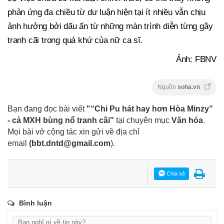
phản ứng đa chiều từ dư luận hiện tại ít nhiều vẫn chịu
ảnh hưởng bởi dấu ấn từ những màn trình diễn từng gây
tranh cãi trong quá khứ của nữ ca sĩ.
Ảnh: FBNV
Nguồn
soha.vn
Bạn đang đọc bài viết
"“Chi Pu hát hay hơn Hòa Minzy”
- cả MXH bùng nổ tranh cãi"
tại chuyên mục
Văn hóa
.
Mọi bài vở cộng tác xin gửi về địa chỉ
email
(
bbt.dntd@gmail.com
).
Chia sẻ
Bình luận