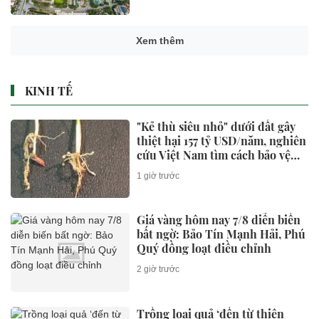
Xem thêm
KINH TẾ
"Kẻ thù siêu nhỏ" dưới đất gây
thiệt hại 157 tỷ USD/năm, nghiên
cứu Việt Nam tìm cách bảo vệ
cây lúa
1 giờ trước
Giá vàng hôm nay 7/8 diễn biến
bất ngờ: Bảo Tín Mạnh Hải, Phú
Quý đồng loạt điều chỉnh
2 giờ trước
Trồng loại quả ‘đến từ thiên