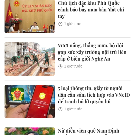
Chủ tịch đặc khu Phú Quốc
cảnh báo bẫy mua bán 'đất chỉ
tay'
1 giờ trước
Vượt nắng, thắng mưa, bộ đội
góp sức xây trường nội trú liên
cấp ở biên giới Nghệ An
1 giờ trước
5 loại thông tin, giấy tờ người
dân cần sớm tích hợp vào VNeID
để tránh bỏ lỡ quyền lợi
1 giờ trước
Nữ diễn viên quê Nam Định