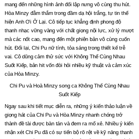
mang đến những hình ảnh đối lập nưng vô cùng thu hút.
Hòa Minzy đằm thắm trong đầm dạ hội trắng, tự tin thể
hiện Anh Ơi Ở Lại. Cô tiếp tục khẳng định phong độ
thanh nhạc vững vàng với chất giọng nội lực, xử lý mượt
mà các nốt cao, mang đến một phiên bản vô cùng cuốn
hút. Đổi lại, Chi Pu nữ tính, tỏa sáng trong thiết kế trễ
vai. Cô dũng cảm thử sức với Không Thể Cùng Nhau
Suốt Kiếp, bản hit vốn đòi hỏi nhiều kỹ thuật và cảm xúc
của Hòa Minzy.
Chi Pu và Hoà Minzy song ca Không Thể Cùng Nhau
Suốt Kiếp
Ngay sau khi tiết mục diễn ra, những ý kiến thảo luận về
giọng hát của Chi Pu và Hòa Minzy nhanh chóng trở
thành đề tài được bàn tán và đem ra mổ xẻ. Nhiều ý kiến
nhận xét Chi Pu đã có sự tiến bộ rõ rệt về kỹ năng thanh