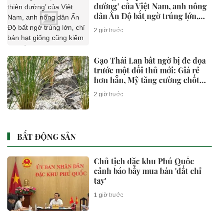
đường’ của Việt Nam, anh nông
dân Ấn Độ bất ngờ trúng lớn,
chỉ bán hạt giống cũng kiếm
2 giờ trước
bộn tiền
Gạo Thái Lan bất ngờ bị đe dọa
trước một đối thủ mới: Giá rẻ
hơn hẳn, Mỹ tăng cường chốt
đơn
2 giờ trước
BẤT ĐỘNG SẢN
Chủ tịch đặc khu Phú Quốc
cảnh báo bẫy mua bán 'đất chỉ
tay'
1 giờ trước