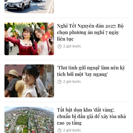
Nghỉ Tết Nguyên đán 2027: Bộ
chọn phương án nghỉ 7 ngày
liên tục
2 giờ trước
'Thư tình gửi ngoại' làm nên kỳ
tích bởi một 'tay ngang'
2 giờ trước
Tất bật dọn khu 'đất vàng',
chuẩn bị đấu giá để xây tòa nhà
cao 39 tầng
2 giờ trước