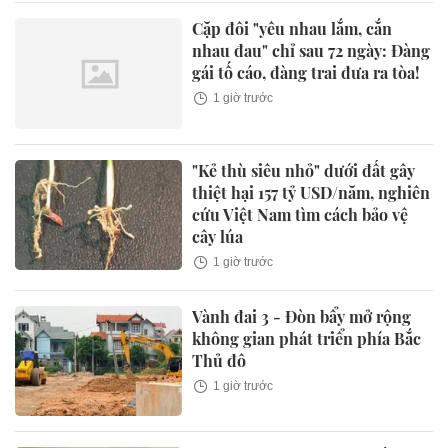
Cặp đôi "yêu nhau lắm, cắn
nhau đau" chỉ sau 72 ngày: Đàng
gái tố cáo, đàng trai đưa ra tòa!
1 giờ trước
"Kẻ thù siêu nhỏ" dưới đất gây
thiệt hại 157 tỷ USD/năm, nghiên
cứu Việt Nam tìm cách bảo vệ
cây lúa
1 giờ trước
Vành đai 3 - Đòn bẩy mở rộng
không gian phát triển phía Bắc
Thủ đô
1 giờ trước