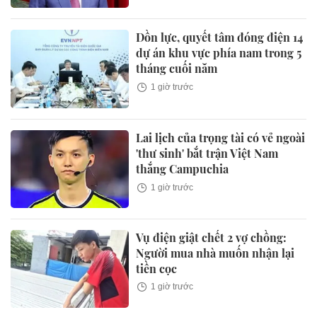
Dồn lực, quyết tâm đóng điện 14
dự án khu vực phía nam trong 5
tháng cuối năm
1 giờ trước
Lai lịch của trọng tài có vẻ ngoài
'thư sinh' bắt trận Việt Nam
thắng Campuchia
1 giờ trước
Vụ điện giật chết 2 vợ chồng:
Người mua nhà muốn nhận lại
tiền cọc
1 giờ trước