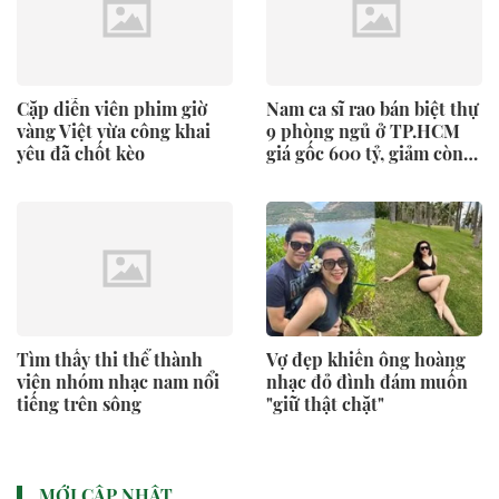
Cặp diễn viên phim giờ
Nam ca sĩ rao bán biệt thự
vàng Việt vừa công khai
9 phòng ngủ ở TP.HCM
yêu đã chốt kèo
giá gốc 600 tỷ, giảm còn
400 tỷ
Tìm thấy thi thể thành
Vợ đẹp khiến ông hoàng
viên nhóm nhạc nam nổi
nhạc đỏ đình đám muốn
tiếng trên sông
"giữ thật chặt"
MỚI CẬP NHẬT