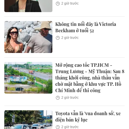
2 giờ trước
Không tin nổi đây là Victoria
Beckham ở tuổi 52
2 giờ trước
Mở rộng cao tốc TP.HCM -
Trung Lương - Mỹ Thuận: Sau 8
tháng khởi công, nhà thầu vẫn
chờ mặt bằng ở khu vực TP. Hồ
Chí Minh để thi công
2 giờ trước
Toyota vẫn là 'vua doanh số', xe
điện bán kỷ lục
2 giờ trước