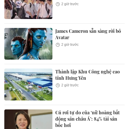
2 giờ trước
James Cameron sẵn sàng rời bỏ
Avatar
2 giờ trước
Thành lập Khu Công nghệ cao
tỉnh Hưng Yên
2 giờ trước
Cú rơi tự do của ‘nữ hoàng bất
động sản châu Á’: 84% tài sản
bốc hơi