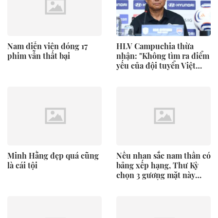
Nam diễn viên đóng 17
HLV Campuchia thừa
phim vẫn thất bại
nhận: "Không tìm ra điểm
yếu của đội tuyển Việt
Nam"
Minh Hằng đẹp quá cũng
Nếu nhan sắc nam thần có
là cái tội
bảng xếp hạng, Thư Kỳ
chọn 3 gương mặt này
trước cả chồng mình