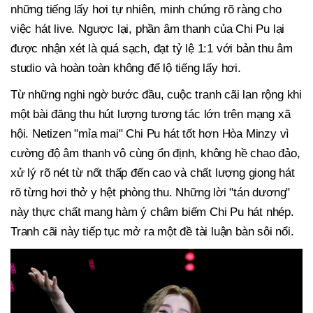
những tiếng lấy hơi tự nhiên, minh chứng rõ ràng cho
việc hát live. Ngược lại, phần âm thanh của Chi Pu lại
được nhận xét là quá sạch, đạt tỷ lệ 1:1 với bản thu âm
studio và hoàn toàn không để lộ tiếng lấy hơi.
Từ những nghi ngờ bước đầu, cuộc tranh cãi lan rộng khi
một bài đăng thu hút lượng tương tác lớn trên mạng xã
hội. Netizen "mỉa mai" Chi Pu hát tốt hơn Hòa Minzy vì
cường độ âm thanh vô cùng ổn định, không hề chao đảo,
xử lý rõ nét từ nốt thấp đến cao và chất lượng giọng hát
rõ từng hơi thở y hệt phòng thu. Những lời "tán dương"
này thực chất mang hàm ý châm biếm Chi Pu hát nhép.
Tranh cãi này tiếp tục mở ra một đề tài luận bàn sôi nổi.