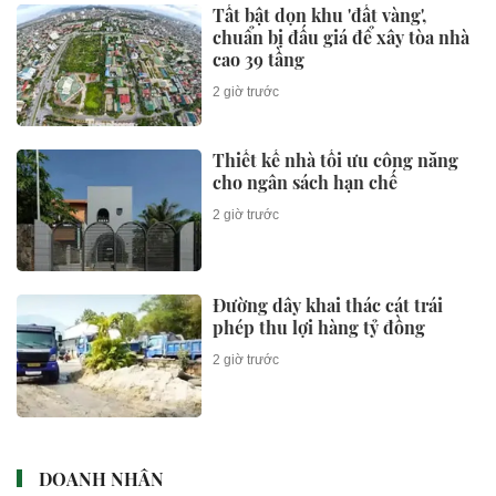
Tất bật dọn khu 'đất vàng',
chuẩn bị đấu giá để xây tòa nhà
cao 39 tầng
2 giờ trước
Thiết kế nhà tối ưu công năng
cho ngân sách hạn chế
2 giờ trước
Đường dây khai thác cát trái
phép thu lợi hàng tỷ đồng
2 giờ trước
DOANH NHÂN