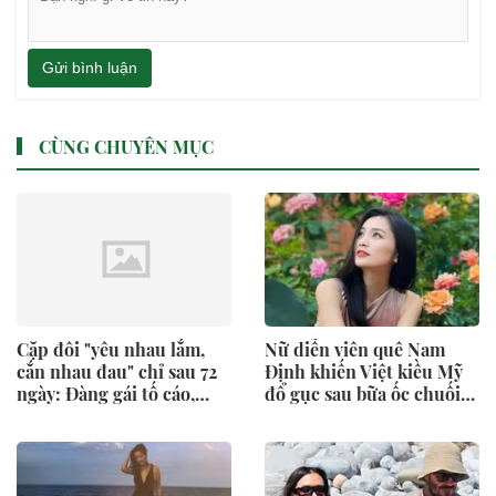
Gửi bình luận
CÙNG CHUYÊN MỤC
Cặp đôi "yêu nhau lắm,
Nữ diễn viên quê Nam
cắn nhau đau" chỉ sau 72
Định khiến Việt kiều Mỹ
ngày: Đàng gái tố cáo,
đổ gục sau bữa ốc chuối
đàng trai đưa ra tòa!
đậu, hỏi cưới luôn