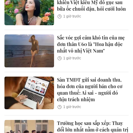
khiến Việt kiều Mỹ đổ gục sau
bữa ốc chuối đậu, hỏi cưới luôn
1 giờ trước
Sắc vóc gợi cảm khó tin của mẹ
đơn thân U60 là "Hoa hậu độc
nhất vô nhị Việt Nam"
1 giờ trước
Sàn TMĐT gửi sai doanh thu,
hóa đơn của người bán cho cơ
quan thuế: Ai sai - người đó
chịu trách nhiệm
1 giờ trước
Trường học sau sắp xếp: Thay
đổi lớn nhất nằm ở cách quản trị