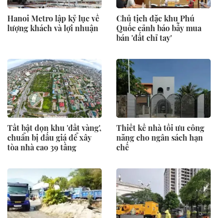
Hanoi Metro lập kỷ lục về
Chủ tịch đặc khu Phú
lượng khách và lợi nhuận
Quốc cảnh báo bẫy mua
bán 'đất chỉ tay'
Tất bật dọn khu 'đất vàng',
Thiết kế nhà tối ưu công
chuẩn bị đấu giá để xây
năng cho ngân sách hạn
tòa nhà cao 39 tầng
chế