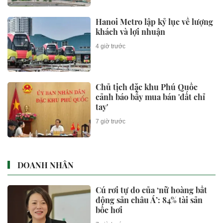
Hanoi Metro lập kỷ lục về lượng
khách và lợi nhuận
4 giờ trước
Chủ tịch đặc khu Phú Quốc
cảnh báo bẫy mua bán 'đất chỉ
tay'
7 giờ trước
DOANH NHÂN
Cú rơi tự do của ‘nữ hoàng bất
động sản châu Á’: 84% tài sản
bốc hơi