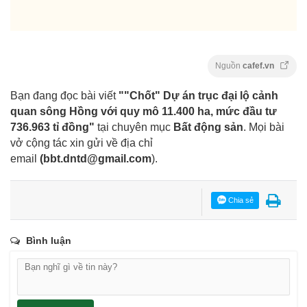
Nguồn
cafef.vn
Bạn đang đọc bài viết
""Chốt" Dự án trục đại lộ cảnh
quan sông Hồng với quy mô 11.400 ha, mức đầu tư
736.963 tỉ đồng"
tại chuyên mục
Bất động sản
. Mọi bài
vở cộng tác xin gửi về địa chỉ
email
(
bbt.dntd@gmail.com
).
Chia sẻ
Bình luận