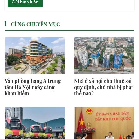
Gửi bình luận
CÙNG CHUYÊN MỤC
Văn phòng hạng A trung
Nhà ở xã hội cho thuê sai
tâm Hà Nội ngày càng
quy định, chủ nhà bị phạt
khan hiếm
thế nào?