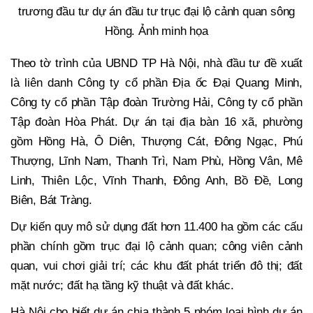
trương đầu tư dự án đầu tư trục đại lộ cảnh quan sông
Hồng. Ảnh minh họa
Theo tờ trình của UBND TP Hà Nội, nhà đầu tư đề xuất
là liên danh Công ty cổ phần Địa ốc Đại Quang Minh,
Công ty cổ phần Tập đoàn Trường Hải, Công ty cổ phần
Tập đoàn Hòa Phát. Dự án tại địa bàn 16 xã, phường
gồm Hồng Hà, Ô Diên, Thượng Cát, Đông Ngạc, Phú
Thượng, Lĩnh Nam, Thanh Trì, Nam Phù, Hồng Vân, Mê
Linh, Thiên Lộc, Vĩnh Thanh, Đông Anh, Bồ Đề, Long
Biên, Bát Tràng.
Dự kiến quy mô sử dụng đất hơn 11.400 ha gồm các cấu
phần chính gồm trục đại lộ cảnh quan; công viên cảnh
quan, vui chơi giải trí; các khu đất phát triển đô thị; đất
mặt nước; đất hạ tầng kỹ thuật và đất khác.
Hà Nội cho biết dự án chia thành 5 nhóm loại hình dự án