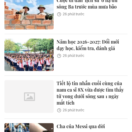
Cuộc di dân 'lịch sử' ở hạ du
sông Ba trước mùa mưa bão
26 phút trước
Năm học 2026-2027: Đổi mới
dạy học, kiểm tra, đánh giá
26 phút trước
Tiết lộ tin nhắn cuối cùng của
nam ca sĩ 8X vừa được tìm thấy
tử vong dưới sông sau 1 ngày
mất tích
26 phút trước
Cha của Messi qua đời