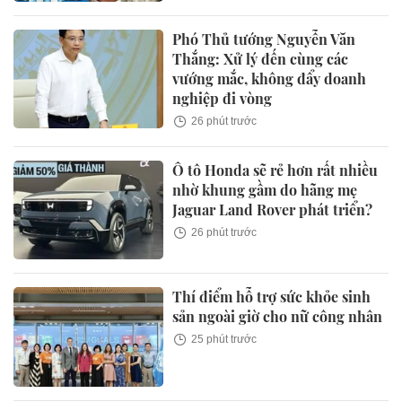
Phó Thủ tướng Nguyễn Văn
Thắng: Xử lý đến cùng các
vướng mắc, không đẩy doanh
nghiệp đi vòng
26 phút trước
Ô tô Honda sẽ rẻ hơn rất nhiều
nhờ khung gầm do hãng mẹ
Jaguar Land Rover phát triển?
26 phút trước
Thí điểm hỗ trợ sức khỏe sinh
sản ngoài giờ cho nữ công nhân
25 phút trước