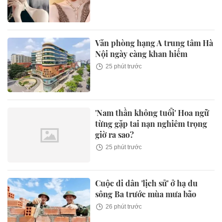
Văn phòng hạng A trung tâm Hà
Nội ngày càng khan hiếm
25 phút trước
'Nam thần không tuổi' Hoa ngữ
từng gặp tai nạn nghiêm trọng
giờ ra sao?
25 phút trước
Cuộc di dân 'lịch sử' ở hạ du
sông Ba trước mùa mưa bão
26 phút trước