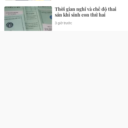
Thời gian nghỉ và chế độ thai
sản khi sinh con thứ hai
3 giờ trước
SỨC KHỎE
Thí điểm hỗ trợ sức khỏe sinh
sản ngoài giờ cho nữ công nhân
25 phút trước
Nam thanh niên 18 tuổi điếc đột
ngột vì tiếng ve sầu
26 phút trước