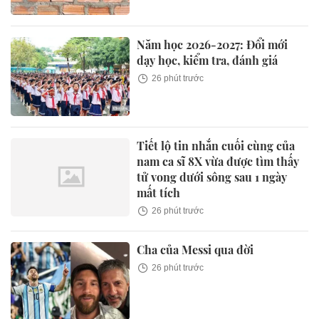
Năm học 2026-2027: Đổi mới
dạy học, kiểm tra, đánh giá
26 phút trước
Tiết lộ tin nhắn cuối cùng của
nam ca sĩ 8X vừa được tìm thấy
tử vong dưới sông sau 1 ngày
mất tích
26 phút trước
Cha của Messi qua đời
26 phút trước