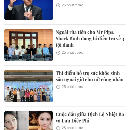
25 phút trước
Ngoài rửa tiền cho Mr Pips,
Shark Bình đang bị điều tra về 3
tội danh
25 phút trước
Thí điểm hỗ trợ sức khỏe sinh
sản ngoài giờ cho nữ công nhân
25 phút trước
Cuộc đấu giữa Địch Lệ Nhiệt Ba
và Lưu Diệc Phi
25 phút trước