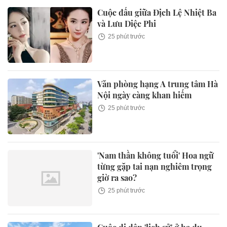
Cuộc đấu giữa Địch Lệ Nhiệt Ba
và Lưu Diệc Phi
25 phút trước
Văn phòng hạng A trung tâm Hà
Nội ngày càng khan hiếm
25 phút trước
'Nam thần không tuổi' Hoa ngữ
từng gặp tai nạn nghiêm trọng
giờ ra sao?
25 phút trước