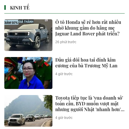
KINH TẾ
Ô tô Honda sẽ rẻ hơn rất nhiều
nhờ khung gầm do hãng mẹ
Jaguar Land Rover phát triển?
26 phút trước
Đấu giá đôi hoa tai đính kim
cương của bà Trương Mỹ Lan
4 giờ trước
Toyota tiếp tục là 'vua doanh số'
toàn cầu, BYD muốn vượt mặt
nhưng người Nhật 'nhanh hơn' ở
một điểm
4 giờ trước