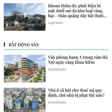
Khoan thăm dò, phát hiện bí
mật dưới mỏ đa kim loại vàng,
bạc - thân quặng dày bất thường
hé lộ dư địa khai thác lớn
4 giờ trước
BẤT ĐỘNG SẢN
Văn phòng hạng A trung tâm Hà
Nội ngày càng khan hiếm
25 phút trước
Nhà ở xã hội cho thuê sai quy
định, chủ nhà bị phạt thế nào?
26 phút trước