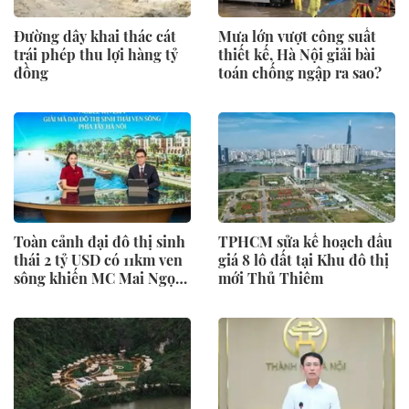
Đường dây khai thác cát
Mưa lớn vượt công suất
trái phép thu lợi hàng tỷ
thiết kế, Hà Nội giải bài
đồng
toán chống ngập ra sao?
Toàn cảnh đại đô thị sinh
TPHCM sửa kế hoạch đấu
thái 2 tỷ USD có 11km ven
giá 8 lô đất tại Khu đô thị
sông khiến MC Mai Ngọc
mới Thủ Thiêm
“phải lòng” ngay trên
sóng livestream