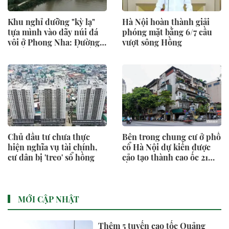
Khu nghỉ dưỡng "kỳ lạ"
Hà Nội hoàn thành giải
tựa mình vào dãy núi đá
phóng mặt bằng 6/7 cầu
vôi ở Phong Nha: Đường
vượt sông Hồng
đi bằng tre, nội thất bằng
gỗ tái chế, du khách như
bước vào vùng đất cổ xưa
Chủ đầu tư chưa thực
Bên trong chung cư ở phố
hiện nghĩa vụ tài chính,
cổ Hà Nội dự kiến được
cư dân bị 'treo' sổ hồng
cảo tạo thành cao ốc 21
tầng
MỚI CẬP NHẬT
Thêm 5 tuyến cao tốc Quảng