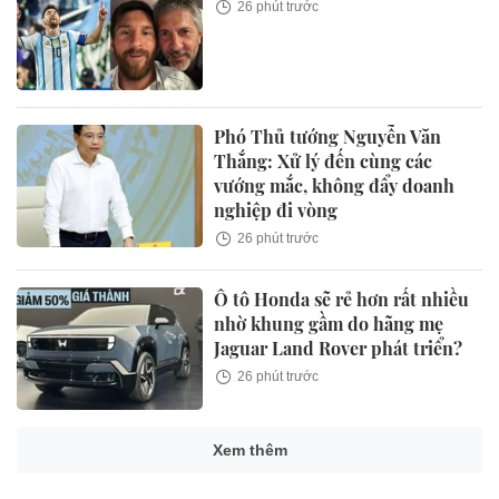
26 phút trước
Phó Thủ tướng Nguyễn Văn
Thắng: Xử lý đến cùng các
vướng mắc, không đẩy doanh
nghiệp đi vòng
26 phút trước
Ô tô Honda sẽ rẻ hơn rất nhiều
nhờ khung gầm do hãng mẹ
Jaguar Land Rover phát triển?
26 phút trước
Xem thêm