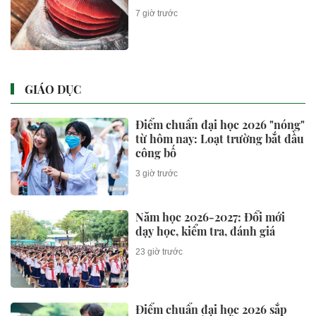
7 giờ trước
GIÁO DỤC
Điểm chuẩn đại học 2026 "nóng"
từ hôm nay: Loạt trường bắt đầu
công bố
3 giờ trước
Năm học 2026-2027: Đổi mới
dạy học, kiểm tra, đánh giá
23 giờ trước
Điểm chuẩn đại học 2026 sắp