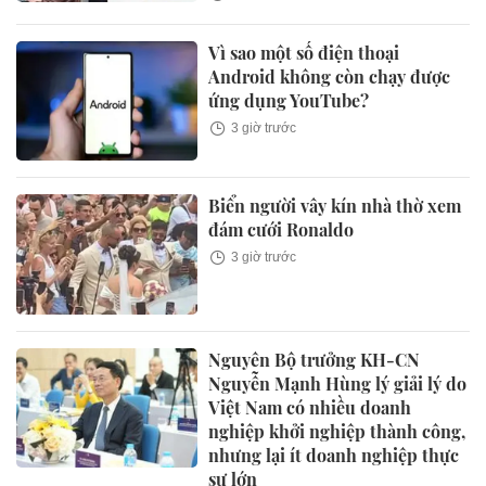
Vì sao một số điện thoại
Android không còn chạy được
ứng dụng YouTube?
3 giờ trước
Biển người vây kín nhà thờ xem
đám cưới Ronaldo
3 giờ trước
Nguyên Bộ trưởng KH-CN
Nguyễn Mạnh Hùng lý giải lý do
Việt Nam có nhiều doanh
nghiệp khởi nghiệp thành công,
nhưng lại ít doanh nghiệp thực
sự lớn