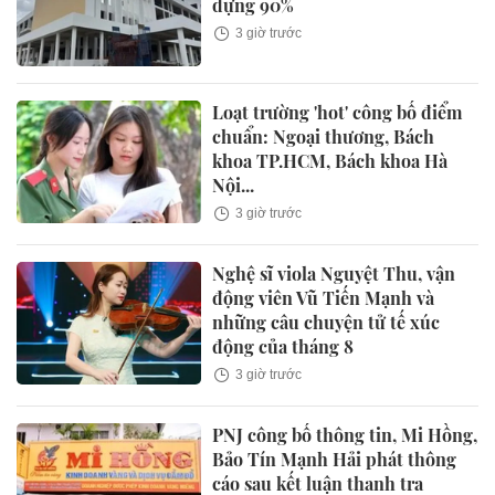
dựng 90%
3 giờ trước
Loạt trường 'hot' công bố điểm
chuẩn: Ngoại thương, Bách
khoa TP.HCM, Bách khoa Hà
Nội...
3 giờ trước
Nghệ sĩ viola Nguyệt Thu, vận
động viên Vũ Tiến Mạnh và
những câu chuyện tử tế xúc
động của tháng 8
3 giờ trước
PNJ công bố thông tin, Mi Hồng,
Bảo Tín Mạnh Hải phát thông
cáo sau kết luận thanh tra