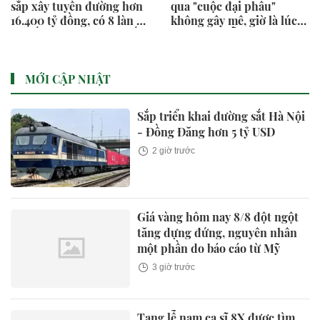
sắp xây tuyến đường hơn
qua "cuộc đại phẫu"
16.400 tỷ đồng, có 8 làn xe
không gây mê, giờ là lúc
với tốc độ 120 km/giờ nối
Novaland nỗ lực từng
thẳng Vành đai 4 ra biển
ngày để "sòng phẳng" với
niềm tin của khách hàng
MỚI CẬP NHẬT
Sắp triển khai đường sắt Hà Nội
- Đồng Đăng hơn 5 tỷ USD
2 giờ trước
Giá vàng hôm nay 8/8 đột ngột
tăng dựng đứng, nguyên nhân
một phần do báo cáo từ Mỹ
3 giờ trước
Tang lễ nam ca sĩ 8X được tìm