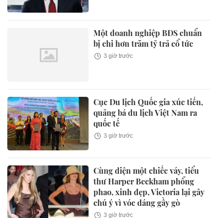
Một doanh nghiệp BĐS chuẩn
bị chi hơn trăm tỷ trả cổ tức
3 giờ trước
Cục Du lịch Quốc gia xúc tiến,
quảng bá du lịch Việt Nam ra
quốc tế
3 giờ trước
Cùng diện một chiếc váy, tiểu
thư Harper Beckham phổng
phao, xinh đẹp, Victoria lại gây
chú ý vì vóc dáng gầy gò
3 giờ trước