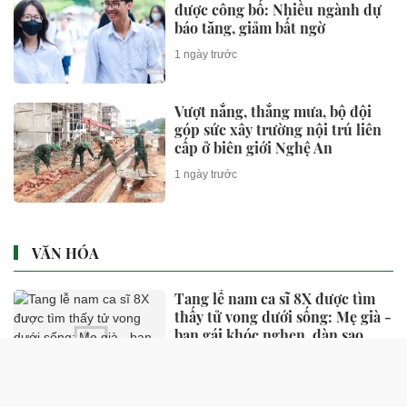
được công bố: Nhiều ngành dự
báo tăng, giảm bất ngờ
1 ngày trước
Vượt nắng, thắng mưa, bộ đội
góp sức xây trường nội trú liên
cấp ở biên giới Nghệ An
1 ngày trước
VĂN HÓA
Tang lễ nam ca sĩ 8X được tìm
thấy tử vong dưới sống: Mẹ già -
bạn gái khóc nghẹn, dàn sao
thất thần đến tiễn biệt
3 giờ trước