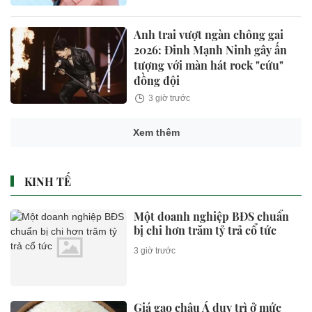
Anh trai vượt ngàn chông gai
2026: Đinh Mạnh Ninh gây ấn
tượng với màn hát rock "cứu"
đồng đội
3 giờ trước
Xem thêm
KINH TẾ
Một doanh nghiệp BĐS chuẩn
bị chi hơn trăm tỷ trả cổ tức
3 giờ trước
Giá gạo châu Á duy trì ở mức