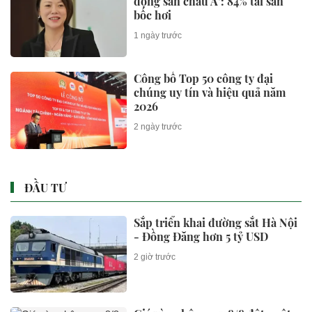
động sản châu Á’: 84% tài sản
bốc hơi
1 ngày trước
Công bố Top 50 công ty đại
chúng uy tín và hiệu quả năm
2026
2 ngày trước
ĐẦU TƯ
Sắp triển khai đường sắt Hà Nội
- Đồng Đăng hơn 5 tỷ USD
2 giờ trước