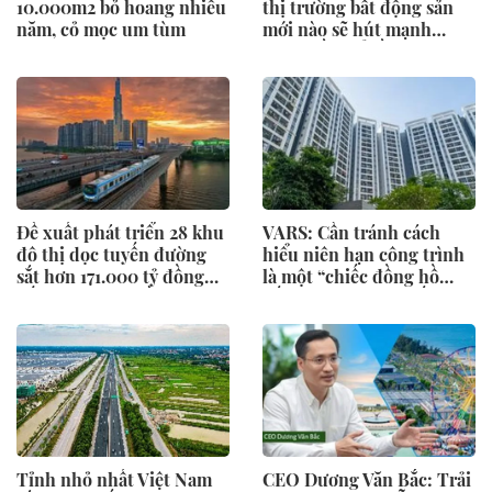
10.000m2 bỏ hoang nhiều
thị trường bất động sản
năm, cỏ mọc um tùm
mới nào sẽ hút mạnh
dòng tiền đổ về?
Đề xuất phát triển 28 khu
VARS: Cần tránh cách
đô thị dọc tuyến đường
hiểu niên hạn công trình
sắt hơn 171.000 tỷ đồng
là một “chiếc đồng hồ
nối TP.HCM - Cần Thơ
đếm ngược”...việc hết niên
hạn sử dụng không đồng
nghĩa với việc công trình
mặc nhiên bị phá dỡ
Tỉnh nhỏ nhất Việt Nam
CEO Dương Văn Bắc: Trải