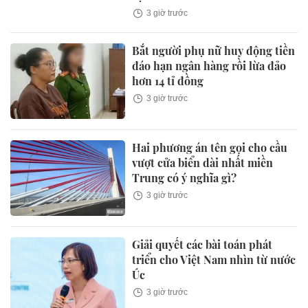
3 giờ trước
Bắt người phụ nữ huy động tiền
đáo hạn ngân hàng rồi lừa đảo
hơn 14 tỉ đồng
3 giờ trước
Hai phương án tên gọi cho cầu
vượt cửa biển dài nhất miền
Trung có ý nghĩa gì?
3 giờ trước
Giải quyết các bài toán phát
triển cho Việt Nam nhìn từ nước
Úc
3 giờ trước