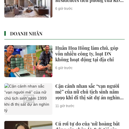
Residences tiên phong của KĐT
Ciputra?
6 giờ trước
DOANH NHÂN
Huấn Hoa Hồng làm chủ, góp
vốn nhiều công ty, loạt DN
không hoạt động tại địa chỉ
6 giờ trước
Cận cảnh nhan sắc “vạn người
mê” của nữ chủ tịch sinh năm
1999 khi đi thị sát dự án nghìn
tỷ
11 giờ trước
Cú rơi tự do của ‘nữ hoàng bất