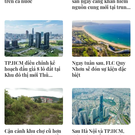
trên cả nước
sản ngày càng khan hiếm
nguồn cung mới tại trung
tâm Hà Nội
TP.HCM điều chỉnh kế
Ngay tuần sau, FLC Quy
hoạch đấu giá 8 lô đất tại
Nhơn sẽ đón sự kiện đặc
Khu đô thị mới Thủ
biệt
Thiêm
Cận cảnh khu chợ cũ hơn
Sau Hà Nội và TP.HCM,