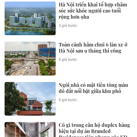
Hà Nội triển khai tổ hợp chăm
sóc sức khỏe người cao tuổi
rộng hơn 9ha
3 giờ trước
Toàn cảnh hầm chui 6 làn xe ở
Hà Nội sau 9 tháng thi công
6 giờ trước
Ngôi nhà có mặt tiền tông màu
đỏ đất nổi bật giữa khu phố
6 giờ trước
Có gì trong căn hộ duplex hàng
hiệu tại dự án Branded