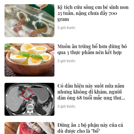
Kỳ tích cứu sống em bé sinh non
25 tuần, nặng chưa đầy 700
gram
3 giờ trước
Muốn ăn trứng bổ hơn đừng bỏ
qua 3 thực phẩm nên kết hợp
3 giờ trước
Có dấu hiệu này suốt nửa năm
nhưng không đi khám, người
đàn ông 68 tuổi mắc ung thư
giai đoạn 3
3 giờ trước
Đừng ăn 2 bộ phận này của cá
dù được cho là "bổ"