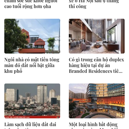
chăm sóc sức khỏe người
xe ở Hà Nội sau 9 tháng
cao tuổi rộng hơn 9ha
thi công
Ngôi nhà có mặt tiền tông
Có gì trong căn hộ duplex
màu đỏ đất nổi bật giữa
hàng hiệu tại dự án
khu phố
Branded Residences tiên
phong của KĐT Ciputra?
Làm sạch dữ liệu đất đai
Một loại hình bất động