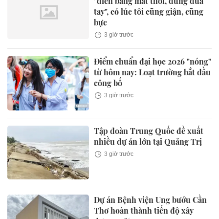
"diễn bằng mắt thôi, đừng đưa
tay", có lúc tôi cũng giận, cũng
bực
3 giờ trước
Điểm chuẩn đại học 2026 "nóng"
từ hôm nay: Loạt trường bắt đầu
công bố
3 giờ trước
Tập đoàn Trung Quốc đề xuất
nhiều dự án lớn tại Quảng Trị
3 giờ trước
Dự án Bệnh viện Ung bướu Cần
Thơ hoàn thành tiến độ xây