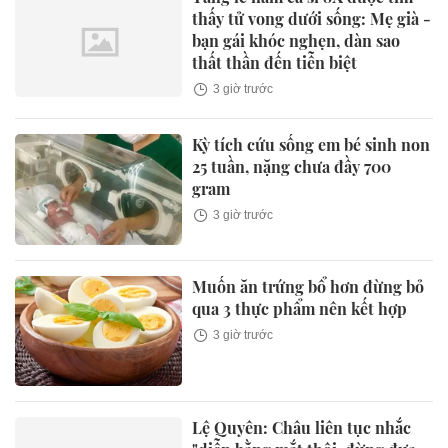
thấy tử vong dưới sống: Mẹ già -
bạn gái khóc nghẹn, dàn sao
thất thần đến tiễn biệt
3 giờ trước
Kỳ tích cứu sống em bé sinh non
25 tuần, nặng chưa đầy 700
gram
3 giờ trước
Muốn ăn trứng bổ hơn đừng bỏ
qua 3 thực phẩm nên kết hợp
3 giờ trước
Lệ Quyên: Châu liên tục nhắc