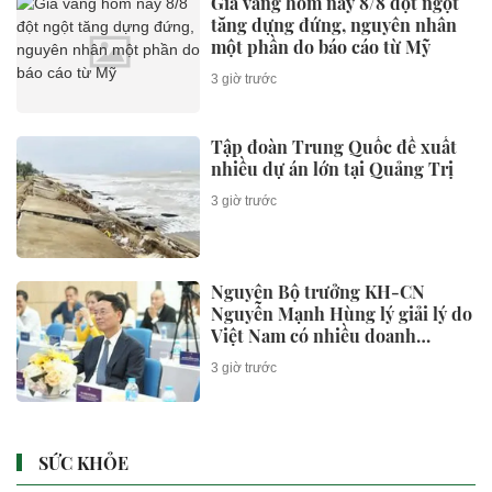
Giá vàng hôm nay 8/8 đột ngột
tăng dựng đứng, nguyên nhân
một phần do báo cáo từ Mỹ
3 giờ trước
Tập đoàn Trung Quốc đề xuất
nhiều dự án lớn tại Quảng Trị
3 giờ trước
Nguyên Bộ trưởng KH-CN
Nguyễn Mạnh Hùng lý giải lý do
Việt Nam có nhiều doanh
nghiệp khởi nghiệp thành công,
3 giờ trước
nhưng lại ít doanh nghiệp thực
sự lớn
SỨC KHỎE