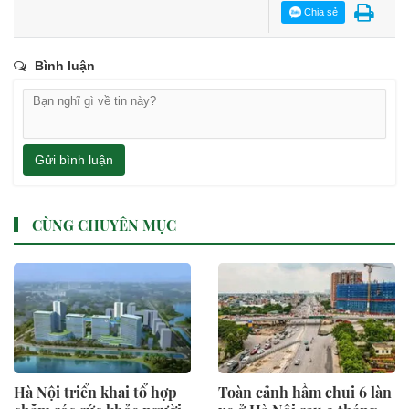
Chia sẻ
Bình luận
Gửi bình luận
CÙNG CHUYÊN MỤC
Hà Nội triển khai tổ hợp
Toàn cảnh hầm chui 6 làn