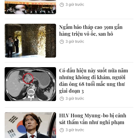
3 giờ trước
Ngắm bảo tháp cao 39m gắn
hàng triệu vỏ ốc, san hô
3 giờ trước
Có dấu hiệu này suốt nửa năm
nhưng không đi khám, người
đàn ông 68 tuổi mắc ung thư
giai đoạn 3
3 giờ trước
HLV Hong Myung-bo bị cảnh
sát thẩm vấn như nghi phạm
3 giờ trước