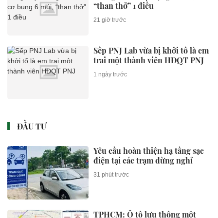
“than thở” 1 điều
21 giờ trước
Sếp PNJ Lab vừa bị khởi tố là em
trai một thành viên HĐQT PNJ
1 ngày trước
ĐẦU TƯ
Yêu cầu hoàn thiện hạ tầng sạc
điện tại các trạm dừng nghỉ
31 phút trước
TPHCM: Ô tô lưu thông một