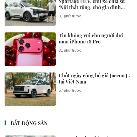
Sportage HEV, chủ xe chia sẻ:
‘Nội thất rộng, chở gia đình
300-500km/ngày vẫn thoải mái,
31 phút trước
đi phố như xe điện’
Tin không vui cho người đợi
mua iPhone 18 Pro
31 phút trước
Chốt ngày công bố giá Jaecoo J5
tại Việt Nam
57 phút trước
BẤT ĐỘNG SẢN