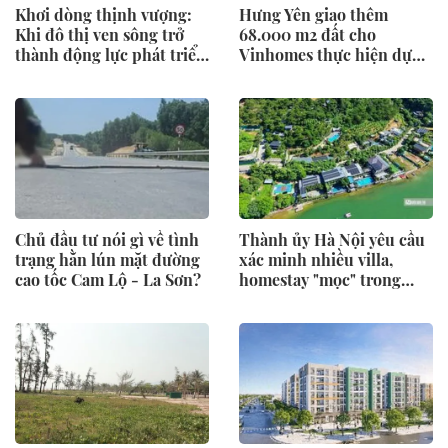
Khơi dòng thịnh vượng:
Hưng Yên giao thêm
Khi đô thị ven sông trở
68.000 m2 đất cho
thành động lực phát triển
Vinhomes thực hiện dự
mới của Tuyên Quang
án nhà ở xã hội 6.000 tỷ
đồng
Chủ đầu tư nói gì về tình
Thành ủy Hà Nội yêu cầu
trạng hằn lún mặt đường
xác minh nhiều villa,
cao tốc Cam Lộ - La Sơn?
homestay "mọc" trong
rừng phòng hộ