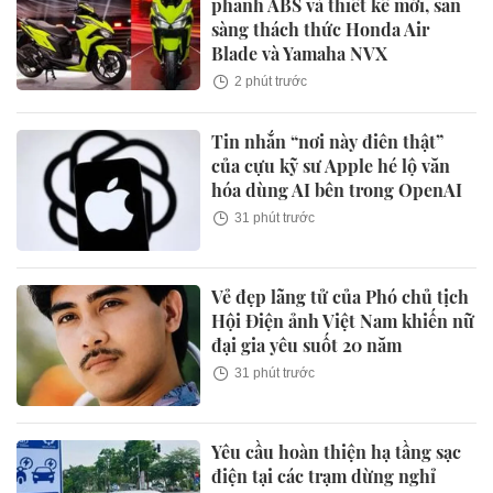
phanh ABS và thiết kế mới, sẵn
sàng thách thức Honda Air
Blade và Yamaha NVX
2 phút trước
Tin nhắn “nơi này điên thật”
của cựu kỹ sư Apple hé lộ văn
hóa dùng AI bên trong OpenAI
31 phút trước
Vẻ đẹp lãng tử của Phó chủ tịch
Hội Điện ảnh Việt Nam khiến nữ
đại gia yêu suốt 20 năm
31 phút trước
Yêu cầu hoàn thiện hạ tầng sạc
điện tại các trạm dừng nghỉ