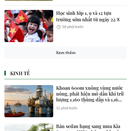
Học sinh lớp 1, 9 và 12 tựu
trường sớm nhất từ ngày 22/8
58 phút trước
Xem thêm
KINH TẾ
Khoan 600m xuống vùng nước
nông, phát hiện mỏ dầu khí trữ
lượng 1.160 thùng dầu và 1,16
triệu mét khối khí mỗi ngày
31 phút trước
Bán sedan hạng sang mua Kia