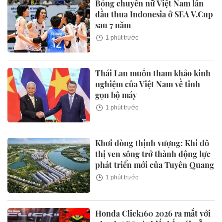
Bóng chuyền nữ Việt Nam lần
đầu thua Indonesia ở SEA V.Cup
sau 7 năm
1 phút trước
Thái Lan muốn tham khảo kinh
nghiệm của Việt Nam về tinh
gọn bộ máy
1 phút trước
Khơi dòng thịnh vượng: Khi đô
thị ven sông trở thành động lực
phát triển mới của Tuyên Quang
1 phút trước
Honda Click160 2026 ra mắt với