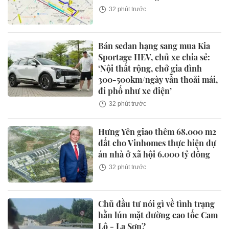
32 phút trước
Bán sedan hạng sang mua Kia
Sportage HEV, chủ xe chia sẻ:
‘Nội thất rộng, chở gia đình
300-500km/ngày vẫn thoải mái,
đi phố như xe điện’
32 phút trước
Hưng Yên giao thêm 68.000 m2
đất cho Vinhomes thực hiện dự
án nhà ở xã hội 6.000 tỷ đồng
32 phút trước
Chủ đầu tư nói gì về tình trạng
hằn lún mặt đường cao tốc Cam
Lộ - La Sơn?