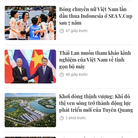
Bóng chuyền nữ Việt Nam lần
đầu thua Indonesia ở SEA V.Cup
sau 7 năm
47 giây trước
Thái Lan muốn tham khảo kinh
nghiệm của Việt Nam về tinh
gọn bộ máy
48 giây trước
Khơi dòng thịnh vượng: Khi đô
thị ven sông trở thành động lực
phát triển mới của Tuyên Quang
1 phút trước