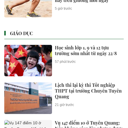
này trên giường mỗi ngày
5 giờ trước
GIÁO DỤC
Học sinh lớp 1, 9 và 12 tựu
trường sớm nhất từ ngày 22/8
57 phút trước
Lịch thi lại kỳ thi Tốt nghiệp
THPT tại trường Chuyên Tuyên
Quang
21 giờ trước
Vụ 147 điểm 10 ở Tuyên Quang: