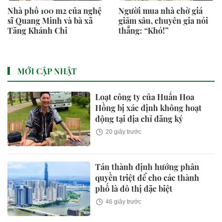
Nhà phố 100 m2 của nghệ
Người mua nhà chờ giá
sĩ Quang Minh và bà xã
giảm sâu, chuyên gia nói
Tăng Khánh Chi
thẳng: “Khó!”
MỚI CẬP NHẬT
Loạt công ty của Huấn Hoa
Hồng bị xác định không hoạt
động tại địa chỉ đăng ký
20 giây trước
Tán thành định hướng phân
quyền triệt để cho các thành
phố là đô thị đặc biệt
46 giây trước