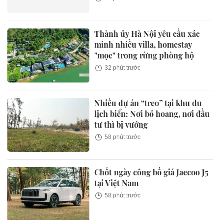
Thành ủy Hà Nội yêu cầu xác
minh nhiều villa, homestay
"mọc" trong rừng phòng hộ
32 phút trước
Nhiều dự án “treo” tại khu du
lịch biển: Nơi bỏ hoang, nơi đầu
tư thì bị vướng
58 phút trước
Chốt ngày công bố giá Jaecoo J5
tại Việt Nam
58 phút trước