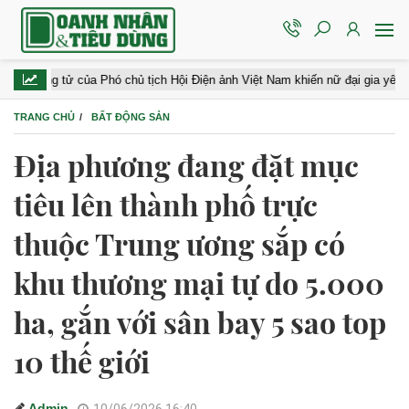
 tử của Phó chủ tịch Hội Điện ảnh Việt Nam khiến nữ đại gia yêu suốt 20 nă
TRANG CHỦ
BẤT ĐỘNG SẢN
Địa phương đang đặt mục
tiêu lên thành phố trực
thuộc Trung ương sắp có
khu thương mại tự do 5.000
ha, gắn với sân bay 5 sao top
10 thế giới
Admin