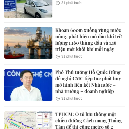
31 phút trước
Khoan 600m xuống vùng nước
nông, phát hiện mỏ dầu khí trữ
lượng 1.160 thùng dầu và 1,16
triệu mét khối khí mỗi ngày
31 phút trước
Phó Thủ tướng Hồ Quốc Dũng
đề nghị CMC tiếp tục phát huy
mô hình liên kết Nhà nước –
nhà trường – doanh nghiệp
31 phút trước
TPHCM: Ô tô lưu thông một
chiều đường Cách mạng Tháng
Tám để thi công metro số 2