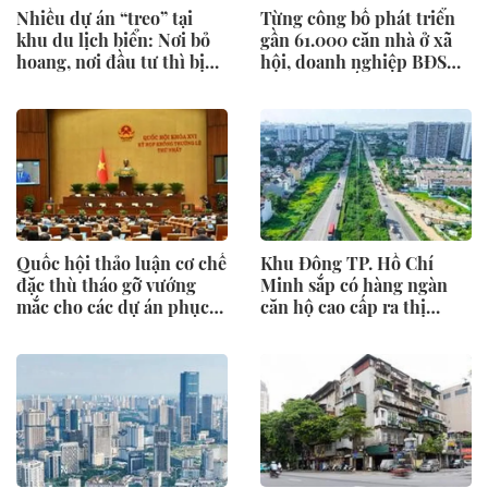
Nhiều dự án “treo” tại
Từng công bố phát triển
khu du lịch biển: Nơi bỏ
gần 61.000 căn nhà ở xã
hoang, nơi đầu tư thì bị
hội, doanh nghiệp BĐS
vướng
"khủng" nhất thị trường
đang triển khai đến đâu?
Quốc hội thảo luận cơ chế
Khu Đông TP. Hồ Chí
đặc thù tháo gỡ vướng
Minh sắp có hàng ngàn
mắc cho các dự án phục
căn hộ cao cấp ra thị
vụ APEC 2027
trường quý III/2026