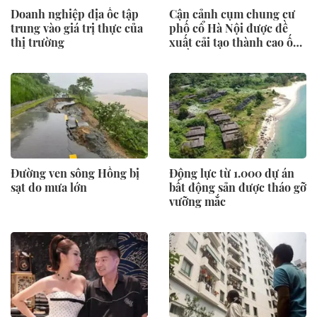
Doanh nghiệp địa ốc tập
Cận cảnh cụm chung cư
trung vào giá trị thực của
phố cổ Hà Nội được đề
thị trường
xuất cải tạo thành cao ốc
21 tầng
Đường ven sông Hồng bị
Động lực từ 1.000 dự án
sạt do mưa lớn
bất động sản được tháo gỡ
vưỡng mắc