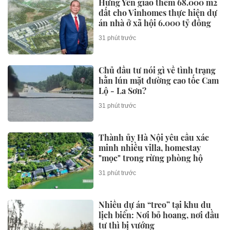
Hưng Yên giao thêm 68.000 m2
đất cho Vinhomes thực hiện dự
án nhà ở xã hội 6.000 tỷ đồng
31 phút trước
Chủ đầu tư nói gì về tình trạng
hằn lún mặt đường cao tốc Cam
Lộ - La Sơn?
31 phút trước
Thành ủy Hà Nội yêu cầu xác
minh nhiều villa, homestay
"mọc" trong rừng phòng hộ
31 phút trước
Nhiều dự án “treo” tại khu du
lịch biển: Nơi bỏ hoang, nơi đầu
tư thì bị vướng