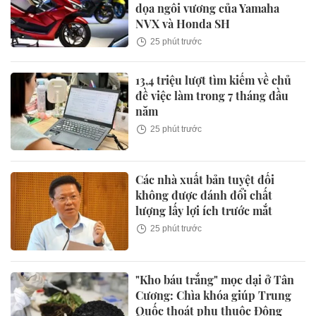
dọa ngôi vương của Yamaha
NVX và Honda SH
25 phút trước
13,4 triệu lượt tìm kiếm về chủ
đề việc làm trong 7 tháng đầu
năm
25 phút trước
Các nhà xuất bản tuyệt đối
không được đánh đổi chất
lượng lấy lợi ích trước mắt
25 phút trước
"Kho báu trắng" mọc dại ở Tân
Cương: Chìa khóa giúp Trung
Quốc thoát phụ thuộc Đông