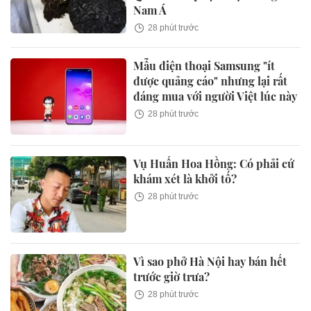
Nam Á
28 phút trước
Mẫu điện thoại Samsung "ít
được quảng cáo" nhưng lại rất
đáng mua với người Việt lúc này
28 phút trước
Vụ Huấn Hoa Hồng: Có phải cứ
khám xét là khởi tố?
28 phút trước
Vì sao phở Hà Nội hay bán hết
trước giờ trưa?
28 phút trước