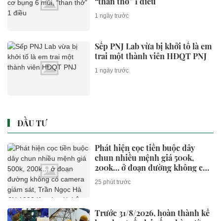
“than thở” 1 điều
1 ngày trước
Sếp PNJ Lab vừa bị khởi tố là em
trai một thành viên HĐQT PNJ
1 ngày trước
ĐẦU TƯ
Phát hiện cọc tiền buộc dây
chun nhiều mệnh giá 500k,
200k… ở đoạn đường không có
camera giám sát, Trần Ngọc Hà
25 phút trước
SN 1992 lập tức tới thẳng trụ sở
công an trình báo
Trước 31/8/2026, hoàn thành kế