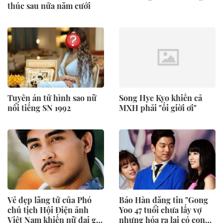
thúc sau nửa năm cưới
Tuyên án tử hình sao nữ
Song Hye Kyo khiến cả
nổi tiếng SN 1992
MXH phải "ối giời ơi"
Vẻ đẹp lãng tử của Phó
Báo Hàn đăng tin "Gong
chủ tịch Hội Điện ảnh
Yoo 47 tuổi chưa lấy vợ
Việt Nam khiến nữ đại gia
nhưng hóa ra lại có con