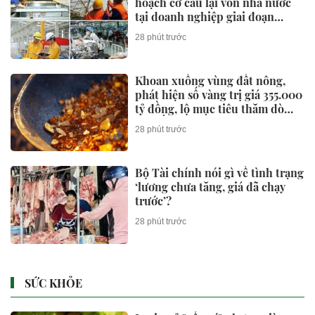
hoạch cơ cấu lại vốn nhà nước
tại doanh nghiệp giai đoạn
2026-2030
28 phút trước
Khoan xuống vùng đất nông,
phát hiện số vàng trị giá 355.000
tỷ đồng, lộ mục tiêu thăm dò
100 tấn vàng
28 phút trước
Bộ Tài chính nói gì về tình trạng
‘lương chưa tăng, giá đã chạy
trước’?
28 phút trước
SỨC KHỎE