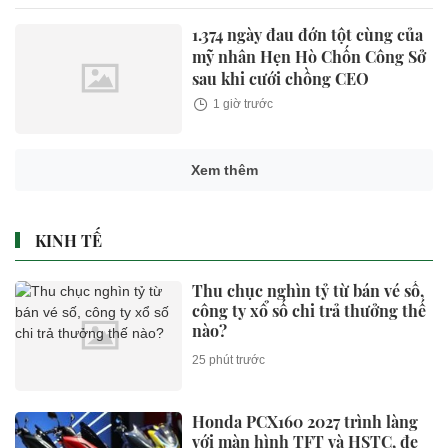
1.374 ngày đau đớn tột cùng của
mỹ nhân Hẹn Hò Chốn Công Sở
sau khi cưới chồng CEO
1 giờ trước
Xem thêm
KINH TẾ
Thu chục nghìn tỷ từ bán vé số,
công ty xổ số chi trả thưởng thế
nào?
25 phút trước
Honda PCX160 2027 trình làng
với màn hình TFT và HSTC, đe