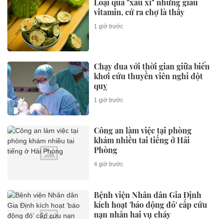
Loại quả "xấu xí" nhưng giàu
vitamin, cứ ra chợ là thấy
1 giờ trước
Chạy đua với thời gian giữa biển
khơi cứu thuyền viên nghi đột
quỵ
1 giờ trước
Công an làm việc tại phòng
khám nhiều tai tiếng ở Hải
Phòng
4 giờ trước
Bệnh viện Nhân dân Gia Định
kích hoạt 'báo động đỏ' cấp cứu
nạn nhân hai vụ cháy