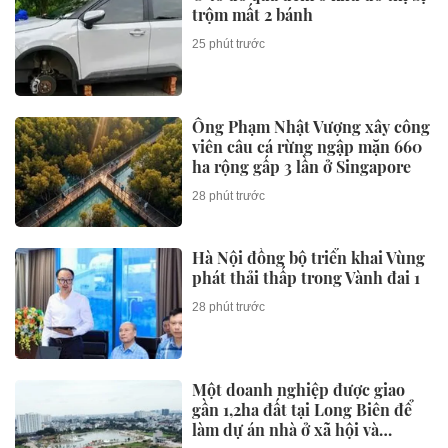
trộm mất 2 bánh
25 phút trước
Ông Phạm Nhật Vượng xây công
viên câu cá rừng ngập mặn 660
ha rộng gấp 3 lần ở Singapore
28 phút trước
Hà Nội đồng bộ triển khai Vùng
phát thải thấp trong Vành đai 1
28 phút trước
Một doanh nghiệp được giao
gần 1,2ha đất tại Long Biên để
làm dự án nhà ở xã hội và