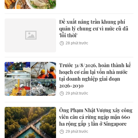
Đề xuất nâng trần khung phí
quản lý chung cư vì mức cũ đã
'lỗi thời'
28 phút trước
Trước 31/8/2026, hoàn thành kế
hoạch cơ cấu lại vốn nhà nước
tại doanh nghiệp giai đoạn
2026-2030
29 phút trước
Ông Phạm Nhật Vượng xây công
viên câu cá rừng ngập mặn 660
ha rộng gấp 3 lần ở Singapore
29 phút trước