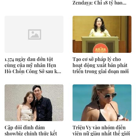
Zendaya: Chi 18 tỷ bao
trọn điền trang ở Anh,
còn dùng trực thăng đưa
đón dàn khách mời
1.374 ngày đau đớn tột
Tạo cơ sở pháp lý cho
cùng của mỹ nhân Hẹn
hoạt động xuất bản phát
Hò Chốn Công Sở sau khi
triển trong giai đoạn mới
cưới chồng CEO
Cặp đôi đình đám
Triệu Vy vào nhóm diễn
showbiz chính thức kết
viên nữ giàu nhất thế giới