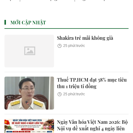
yêu suốt 20 năm
đầu lòng"
MỚI CẬP NHẬT
Shakira trẻ mãi không già
25 phút trước
Thuế TP.HCM đạt 58% mục tiêu
thu 1 triệu tỉ đồng
25 phút trước
Ngày Văn hóa Việt Nam 2026: Bộ
Nội vụ đề xuất nghỉ 4 ngày liên