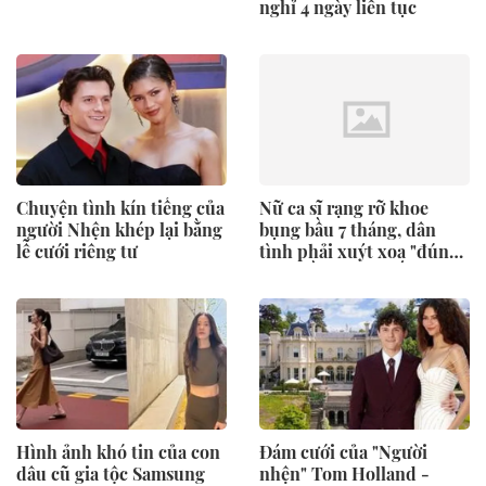
nghỉ 4 ngày liên tục
Chuyện tình kín tiếng của
Nữ ca sĩ rạng rỡ khoe
người Nhện khép lại bằng
bụng bầu 7 tháng, dân
lễ cưới riêng tư
tình phải xuýt xoa "đúng
là bà bầu xinh nhất nhì
showbiz"
Hình ảnh khó tin của con
Đám cưới của "Người
dâu cũ gia tộc Samsung
nhện" Tom Holland -