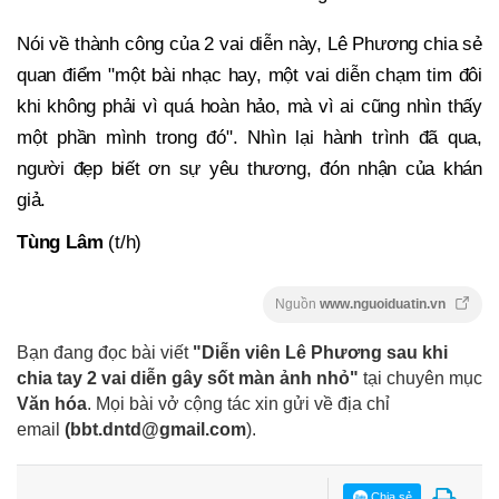
Nói về thành công của 2 vai diễn này, Lê Phương chia sẻ
quan điểm "một bài nhạc hay, một vai diễn chạm tim đôi
khi không phải vì quá hoàn hảo, mà vì ai cũng nhìn thấy
một phần mình trong đó". Nhìn lại hành trình đã qua,
người đẹp biết ơn sự yêu thương, đón nhận của khán
giả.
Tùng Lâm
(t/h)
Nguồn
www.nguoiduatin.vn
Bạn đang đọc bài viết
"Diễn viên Lê Phương sau khi
chia tay 2 vai diễn gây sốt màn ảnh nhỏ"
tại chuyên mục
Văn hóa
. Mọi bài vở cộng tác xin gửi về địa chỉ
email
(
bbt.dntd@gmail.com
).
Chia sẻ