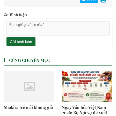
Bình luận
Gửi bình luận
CÙNG CHUYÊN MỤC
Shakira trẻ mãi không già
Ngày Văn hóa Việt Nam
2026: Bộ Nội vụ đề xuất