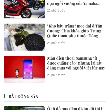
dọa ngôi vương của Yamaha
NVX và Honda SH
25 phút trước
"Kho báu trắng" mọc dại ở Tân
Cương: Chìa khóa giúp Trung
Quốc thoát phụ thuộc Đông
Nam Á
28 phút trước
Mẫu điện thoại Samsung "ít
được quảng cáo" nhưng lại rất
đáng mua với người Việt lúc này
28 phút trước
BẤT ĐỘNG SẢN
Ô tô đỗ qua đêm ở khu đô thị bị