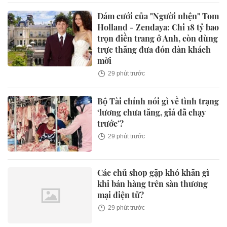
Đám cưới của "Người nhện" Tom
Holland - Zendaya: Chi 18 tỷ bao
trọn điền trang ở Anh, còn dùng
trực thăng đưa đón dàn khách
mời
29 phút trước
Bộ Tài chính nói gì về tình trạng
‘lương chưa tăng, giá đã chạy
trước’?
29 phút trước
Các chủ shop gặp khó khăn gì
khi bán hàng trên sàn thương
mại điện tử?
29 phút trước