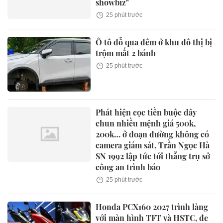
showbiz"
25 phút trước
Ô tô đỗ qua đêm ở khu đô thị bị
trộm mất 2 bánh
25 phút trước
Phát hiện cọc tiền buộc dây
chun nhiều mệnh giá 500k,
200k… ở đoạn đường không có
camera giám sát, Trần Ngọc Hà
SN 1992 lập tức tới thẳng trụ sở
công an trình báo
25 phút trước
Honda PCX160 2027 trình làng
với màn hình TFT và HSTC, đe