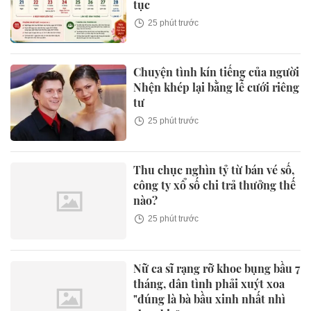
tục
25 phút trước
Chuyện tình kín tiếng của người
Nhện khép lại bằng lễ cưới riêng
tư
25 phút trước
Thu chục nghìn tỷ từ bán vé số,
công ty xổ số chi trả thưởng thế
nào?
25 phút trước
Nữ ca sĩ rạng rỡ khoe bụng bầu 7
tháng, dân tình phải xuýt xoa
"đúng là bà bầu xinh nhất nhì