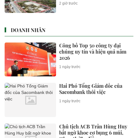
thương mại
2 giờ trước
DOANH NHÂN
Công bố Top 50 công ty đại
chúng uy tín và hiệu quả năm
2026
1 ngày trước
Hai Phó Tổng Giám đốc của
Sacombank thôi việc
1 ngày trước
Chủ tịch ACB Trần Hùng Huy
bất ngờ khoe cơ bụng 6 múi,