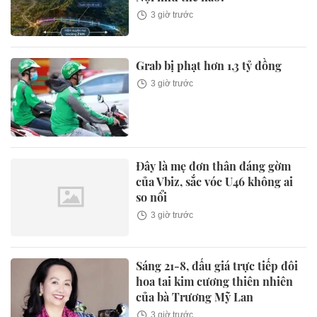
3 giờ trước
Grab bị phạt hơn 1,3 tỷ đồng
3 giờ trước
Đây là mẹ đơn thân đáng gờm
của Vbiz, sắc vóc U46 không ai
so nổi
3 giờ trước
Sáng 21-8, đấu giá trực tiếp đôi
hoa tai kim cương thiên nhiên
của bà Trương Mỹ Lan
3 giờ trước