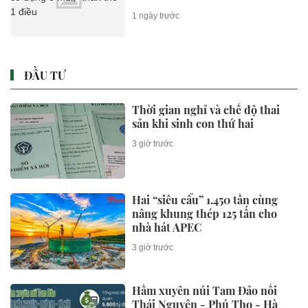
1 ngày trước
ĐẦU TƯ
Thời gian nghỉ và chế độ thai
sản khi sinh con thứ hai
3 giờ trước
Hai “siêu cẩu” 1.450 tấn cùng
nâng khung thép 125 tấn cho
nhà hát APEC
3 giờ trước
Hầm xuyên núi Tam Đảo nối
Thái Nguyên - Phú Thọ - Hà