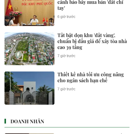
cảnh báo bẫy mua bán 'đất chỉ
tay'
6 giờ trước
Tất bật dọn khu 'đất vàng',
chuẩn bị đấu giá để xây tòa nhà
cao 39 tầng
7 giờ trước
Thiết kế nhà tối ưu công năng
cho ngân sách hạn chế
7 giờ trước
DOANH NHÂN