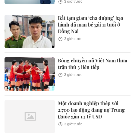
3 giờ trước
Bắt tạm giam ‘cha dượng’ bạo
hành dã man bé gái 11 tuổi ở
Đồng Nai
3 giờ trước
Bóng chuyền nữ Việt Nam thua
trận thứ 3 liên tiếp
3 giờ trước
Một doanh nghiệp thép với
2.700 lao động đang nợ Trung
Quốc gần 1,3 tỷ USD
3 giờ trước