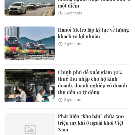
một điểm
3 giờ trước
Hanoi Metro lập kỷ lục về lượng
khách và lợi nhuận
3 giờ trước
Chính phủ đề xuất giảm 30%
thuế thu nhập cho hộ kinh
doanh, doanh nghiệp có doanh
thu đến 10 tỷ đồng
3 giờ trước
Phát hiện “kho báu” chứa 500
triệu m3 khí ở ngoài khơi Việt
Nam