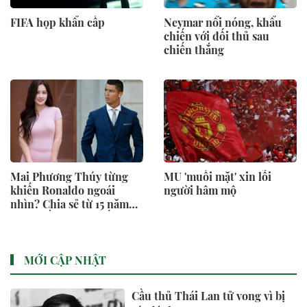
FIFA họp khẩn cấp
Neymar nổi nóng, khẩu
chiến với đối thủ sau
chiến thắng
Mai Phương Thúy từng
MU 'muối mặt' xin lỗi
khiến Ronaldo ngoái
người hâm mộ
nhìn? Chia sẻ từ 15 năm
trước bất ngờ gây sốt trở
lại
MỚI CẬP NHẬT
Cầu thủ Thái Lan tử vong vì bị