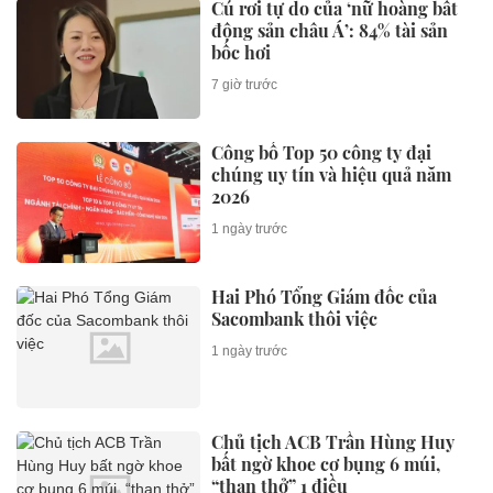
Cú rơi tự do của ‘nữ hoàng bất
động sản châu Á’: 84% tài sản
bốc hơi
7 giờ trước
Công bố Top 50 công ty đại
chúng uy tín và hiệu quả năm
2026
1 ngày trước
Hai Phó Tổng Giám đốc của
Sacombank thôi việc
1 ngày trước
Chủ tịch ACB Trần Hùng Huy
bất ngờ khoe cơ bụng 6 múi,
“than thở” 1 điều