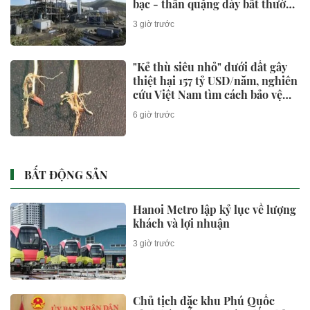
bạc - thân quặng dày bất thường
hé lộ dư địa khai thác lớn
3 giờ trước
"Kẻ thù siêu nhỏ" dưới đất gây
thiệt hại 157 tỷ USD/năm, nghiên
cứu Việt Nam tìm cách bảo vệ
cây lúa
6 giờ trước
BẤT ĐỘNG SẢN
Hanoi Metro lập kỷ lục về lượng
khách và lợi nhuận
3 giờ trước
Chủ tịch đặc khu Phú Quốc