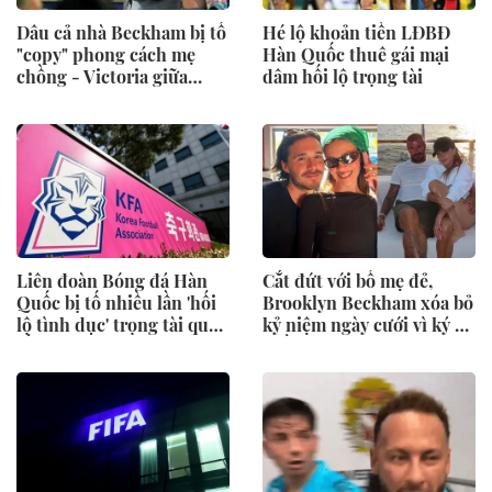
Dâu cả nhà Beckham bị tố
Hé lộ khoản tiền LĐBĐ
"copy" phong cách mẹ
Hàn Quốc thuê gái mại
chồng - Victoria giữa
dâm hối lộ trọng tài
sóng gió gia tộc
Liên đoàn Bóng đá Hàn
Cắt đứt với bố mẹ đẻ,
Quốc bị tố nhiều lần 'hối
Brooklyn Beckham xóa bỏ
lộ tình dục' trọng tài quốc
kỷ niệm ngày cưới vì ký ức
tế
buồn của vợ với Victoria
trong ngày cưới