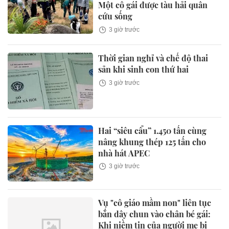
Một cô gái được tàu hải quân
cứu sống
3 giờ trước
Thời gian nghỉ và chế độ thai
sản khi sinh con thứ hai
3 giờ trước
Hai “siêu cẩu” 1.450 tấn cùng
nâng khung thép 125 tấn cho
nhà hát APEC
3 giờ trước
Vụ "cô giáo mầm non" liên tục
bắn dây chun vào chân bé gái:
Khi niềm tin của người mẹ bị