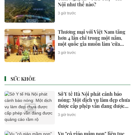
Nội như thế nào?
3 giờ trước
Thương mại với Việt Nam tăng
hơn 4 lần chỉ trong một năm,
một quốc gia muốn làm 'cửa
ngõ' cho doanh nghiệp Việt
3 giờ trước
bước vào thị trường 1,4 tỷ người
tiêu dùng
SỨC KHỎE
Sở Y tế Hà Nội phát cảnh báo
nóng: Một dịch vụ làm đẹp chưa
được cấp phép vẫn đang được
quảng cáo rầm rộ
3 giờ trước
Vụ "cô giáo mầm non" liên tục