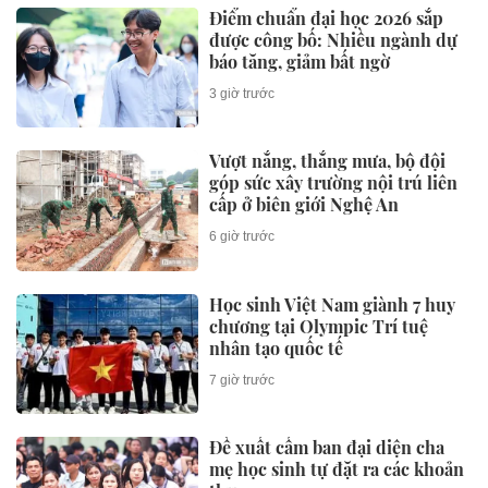
Điểm chuẩn đại học 2026 sắp
được công bố: Nhiều ngành dự
báo tăng, giảm bất ngờ
3 giờ trước
Vượt nắng, thắng mưa, bộ đội
góp sức xây trường nội trú liên
cấp ở biên giới Nghệ An
6 giờ trước
Học sinh Việt Nam giành 7 huy
chương tại Olympic Trí tuệ
nhân tạo quốc tế
7 giờ trước
Đề xuất cấm ban đại diện cha
mẹ học sinh tự đặt ra các khoản