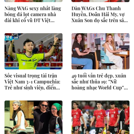
Nàng WAG sexy nhất làng
Dàn WAGs Chu Thanh
bóng đá lọt camera nhà
Huyền, Doãn Hải My, vợ
đài khi cổ vũ ĐT Việt
Xuân Son đọ sắc trên sân
Nam, visual đời thường
Mỹ Đình nhưng vợ Thành
gây sốt
Chung mới chiếm
"spotlight"
Sốc visual trọng tài trận
49 tuổi vẫn trẻ đẹp, xuân
Việt Nam 3-1 Campuchia:
sắc như thủa 19: "Nữ
Trẻ như sinh viên, điển
hoàng nhạc World Cup"
trai hút mắt khiến dân
Shakira tái hiện bức ảnh
mạng thi nhau "truy tìm"
huyền thoại sau 30 năm,
danh tính
nhan sắc đỉnh cao gây sốt