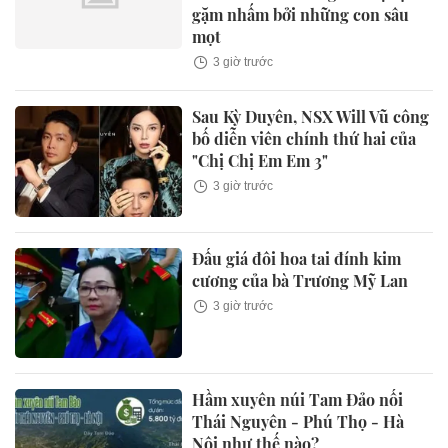
gặm nhấm bởi những con sâu
mọt
3 giờ trước
Sau Kỳ Duyên, NSX Will Vũ công
bố diễn viên chính thứ hai của
"Chị Chị Em Em 3"
3 giờ trước
Đấu giá đôi hoa tai đính kim
cương của bà Trương Mỹ Lan
3 giờ trước
Hầm xuyên núi Tam Đảo nối
Thái Nguyên - Phú Thọ - Hà
Nội như thế nào?