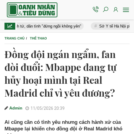
nh tứ, dân tình "đứng ngồi không yên"
Sở Y tế Hà Nội phát cảnh bá
TRANG CHỦ
THỂ THAO
Đồng đội ngán ngẩm, fan
đòi đuổi: Mbappe đang tự
hủy hoại mình tại Real
Madrid chỉ vì yêu đương?
Admin
11/05/2026 20:39
Ai cũng cần có tình yêu nhưng cách hành xử của
Mbappe lại khiến cho đồng đội ở Real Madrid khó