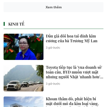
Xem thêm
KINH TẾ
Đấu giá đôi hoa tai đính kim
cương của bà Trương Mỹ Lan
3 giờ trước
Toyota tiếp tục là 'vua doanh số'
toàn cầu, BYD muốn vượt mặt
nhưng người Nhật 'nhanh hơn' ở
một điểm
3 giờ trước
Khoan thăm dò, phát hiện bí
mật dưới mỏ đa kim loại vàng,