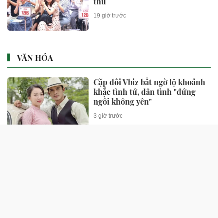
thu
19 giờ trước
VĂN HÓA
Cặp đôi Vbiz bất ngờ lộ khoảnh
khắc tình tứ, dân tình "đứng
ngồi không yên"
3 giờ trước
Sau Kỳ Duyên, NSX Will Vũ công
bố diễn viên chính thứ hai của
"Chị Chị Em Em 3"
3 giờ trước
Đây là mẹ đơn thân đáng gờm