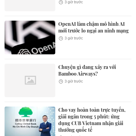
3 giờ trước
OpenAI làm chậm mô hình AI
mới trước lo ngại an ninh mạng
3 giờ trước
Chuyện gì đang xảy ra với
Bamboo Airways?
3 giờ trước
Cho vay hoàn toàn trực tuyến,
giải ngân trong 5 phút: ứng
dụng CUB Vietnam nhận giải
thưởng quốc tế