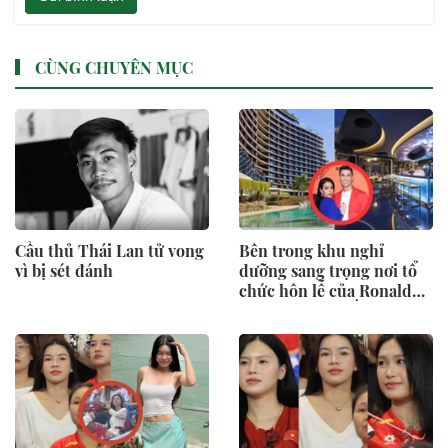
CÙNG CHUYÊN MỤC
Cầu thủ Thái Lan tử vong
Bên trong khu nghỉ
vì bị sét đánh
dưỡng sang trọng nơi tổ
chức hôn lễ của Ronaldo -
Georgina: Giá gần 40
triệu đồng/đêm, có quản
gia riêng và hồ bơi vô cực