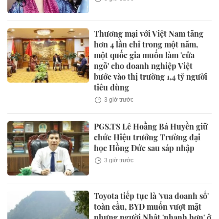
Thương mại với Việt Nam tăng
hơn 4 lần chỉ trong một năm,
một quốc gia muốn làm 'cửa
ngõ' cho doanh nghiệp Việt
bước vào thị trường 1,4 tỷ người
tiêu dùng
3 giờ trước
PGS.TS Lê Hoằng Bá Huyền giữ
chức Hiệu trưởng Trường đại
học Hồng Đức sau sáp nhập
3 giờ trước
Toyota tiếp tục là 'vua doanh số'
toàn cầu, BYD muốn vượt mặt
nhưng người Nhật 'nhanh hơn' ở