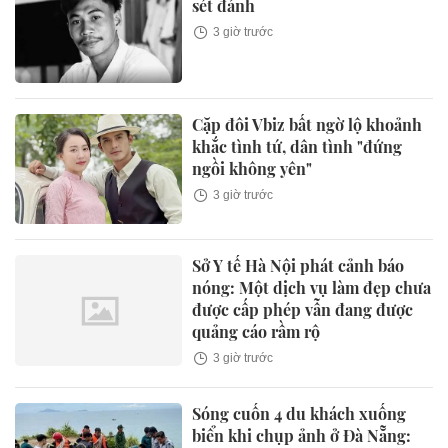
sét đánh
3 giờ trước
Cặp đôi Vbiz bất ngờ lộ khoảnh
khắc tình tứ, dân tình "đứng
ngồi không yên"
3 giờ trước
Sở Y tế Hà Nội phát cảnh báo
nóng: Một dịch vụ làm đẹp chưa
được cấp phép vẫn đang được
quảng cáo rầm rộ
3 giờ trước
Sóng cuốn 4 du khách xuống
biển khi chụp ảnh ở Đà Nẵng: