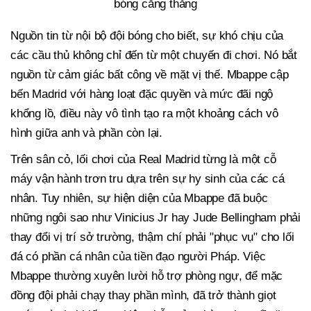
bóng căng thẳng
Nguồn tin từ nội bộ đội bóng cho biết, sự khó chịu của
các cầu thủ không chỉ đến từ một chuyến đi chơi. Nó bắt
nguồn từ cảm giác bất công về mặt vị thế. Mbappe cập
bến Madrid với hàng loạt đặc quyền và mức đãi ngộ
khổng lồ, điều này vô tình tạo ra một khoảng cách vô
hình giữa anh và phần còn lại.
Trên sân cỏ, lối chơi của Real Madrid từng là một cỗ
máy vận hành trơn tru dựa trên sự hy sinh của các cá
nhân. Tuy nhiên, sự hiện diện của Mbappe đã buộc
những ngôi sao như Vinicius Jr hay Jude Bellingham phải
thay đổi vị trí sở trường, thậm chí phải "phục vụ" cho lối
đá có phần cá nhân của tiền đạo người Pháp. Việc
Mbappe thường xuyên lười hỗ trợ phòng ngự, để mặc
đồng đội phải chạy thay phần mình, đã trở thành giọt