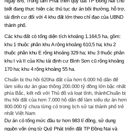
Ngày 8/6, Trung tâm Phát triển quỹ đất TP Đồng Nai cho
biết đang thực hiện các thủ tục dự án bồi thường, hỗ trợ,
tái định cư đối với 4 khu đất lớn theo chỉ đạo của UBND
thành phố.
Các khu đất có tổng diện tích khoảng 1.164,5 ha, gồm:
khu 1 thuộc phân khu A rộng khoảng 610,5 ha; khu 2
thuộc phân khu E rộng khoảng 329 ha; khu 3 thuộc phân
khu I và II của Khu tái định cư Bình Sơn cũ rộng khoảng
170 ha; khu 4 rộng khoảng 55 ha.
Chuẩn bị thu hồi 620ha đất của hơn 6.000 hộ dân để
làm siêu dự án giao thông 200.000 tỷ đồng lớn bậc nhất
phía Bắc, kết nối với Thủ đô và loạt tỉnh, thànhChuẩn bị
thu hồi đất của hơn 7.000 hộ dân để làm siêu dự án hơn
800.000 tỷ chưa từng có trong lịch sử tại thành phố trẻ
nhất Việt Nam
Dự án có tổng mức đầu tư hơn 983 tỉ đồng, sử dụng
nguồn vốn ứng từ Quỹ Phát triển đất TP Đồng Nai và