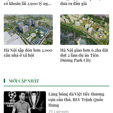
có khoản lãi 2.900 tỷ ngay
đưa ra đấu giá
sau khi nắm trọn toà tháp
35 tầng đắc địa hàng đầu
phường Sài Gòn?
Hà Nội sắp đón hơn 2.000
Hà Nội giao hơn 6,2ha đất
căn nhà ở xã hội
đợt 2 làm dự án Tiên
Dương Park City
MỚI CẬP NHẬT
Làng bóng đá Việt tiếc thương
cựu cầu thủ, BLV Trịnh Quốc
Hưng
1 giờ trước