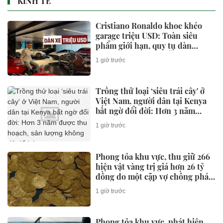
KINH TẾ
Cristiano Ronaldo khoe khéo
garage triệu USD: Toàn siêu
phẩm giới hạn, quy tụ dàn
Bugatti và Ferrari đắt đỏ
1 giờ trước
Trồng thử loại ‘siêu trái cây' ở
Việt Nam, người dân tại Kenya
bất ngờ đổi đời: Hơn 3 năm
được thu hoạch, sản lượng
1 giờ trước
không đủ để bán
Phong tỏa khu vực, thu giữ 266
hiện vật vàng trị giá hơn 26 tỷ
đồng do một cặp vợ chồng phát
hiện khi thay sàn nhà
1 giờ trước
Phong tỏa khu vực, phát hiện