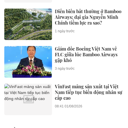
Diễn biến bất thường ở Bamboo
Airways; đại gia Nguyễn Minh
Chính tiềm lực ra sao?
1 ngày trước
Giám đốc Boeing Việt Nam về
FLC giữa lúc Bamboo Airways
gặp khó
3 ngày trước
VinFast mảng sản xuất tại Việt
Nam tiếp tục biến động nhân sự
cấp cao
08:41 01/08/2026