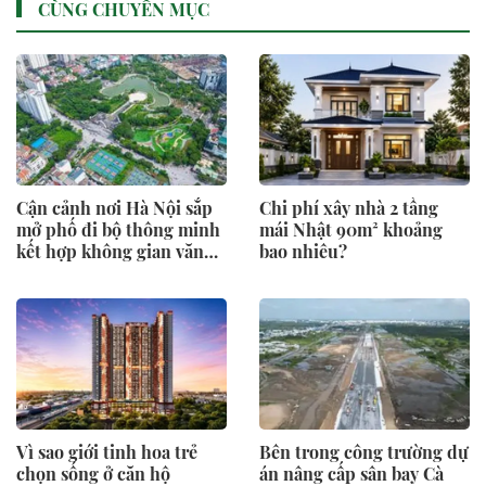
CÙNG CHUYÊN MỤC
Cận cảnh nơi Hà Nội sắp
Chi phí xây nhà 2 tầng
mở phố đi bộ thông minh
mái Nhật 90m² khoảng
kết hợp không gian văn
bao nhiêu?
hóa
Vì sao giới tinh hoa trẻ
Bên trong công trường dự
chọn sống ở căn hộ
án nâng cấp sân bay Cà