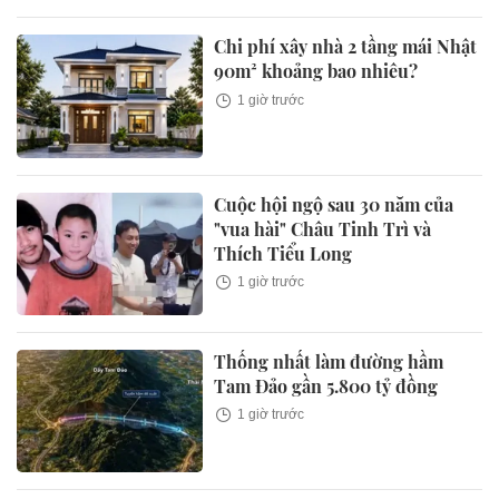
Chi phí xây nhà 2 tầng mái Nhật
90m² khoảng bao nhiêu?
1 giờ trước
Cuộc hội ngộ sau 30 năm của
"vua hài" Châu Tinh Trì và
Thích Tiểu Long
1 giờ trước
Thống nhất làm đường hầm
Tam Đảo gần 5.800 tỷ đồng
1 giờ trước