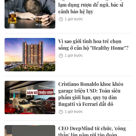
lạm dụng rượu để ngủ, bác sĩ
cảnh báo hệ lụy
1 giờ trước
Vì sao giới tinh hoa trẻ chọn
sống ở căn hộ "Healthy Home"?
1 giờ trước
Cristiano Ronaldo khoe khéo
garage triệu USD: Toàn siêu
phẩm giới hạn, quy tụ dàn
Bugatti và Ferrari đắt đỏ
1 giờ trước
CEO DeepMind từ chức, 'công
thần' lâu năm rời tập đoàn