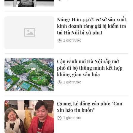
Nóng: Hơn 44,6% cơ sở sản xuất,
kinh doanh răng giả bị kiểm tra
tại Hà Nội bị xử phạt
1 giờ trước
Cận cảnh nơi Hà Nội sắp mở
phố đi bộ thông minh kết hợp
không gian văn hóa
1 giờ trước
Quang Lê đăng cáo phó: "Con
xin báo tin buồn"
1 giờ trước