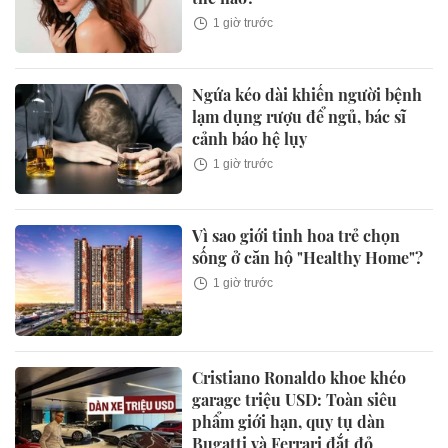
1 giờ trước
Ngứa kéo dài khiến người bệnh
lạm dụng rượu để ngủ, bác sĩ
cảnh báo hệ lụy
1 giờ trước
Vì sao giới tinh hoa trẻ chọn
sống ở căn hộ "Healthy Home"?
1 giờ trước
Cristiano Ronaldo khoe khéo
garage triệu USD: Toàn siêu
phẩm giới hạn, quy tụ dàn
Bugatti và Ferrari đắt đỏ