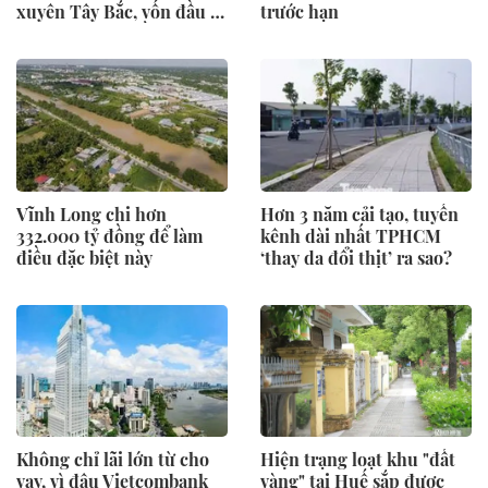
xuyên Tây Bắc, vốn đầu tư
trước hạn
hơn 23.000 tỷ đồng
Vĩnh Long chi hơn
Hơn 3 năm cải tạo, tuyến
332.000 tỷ đồng để làm
kênh dài nhất TPHCM
điều đặc biệt này
‘thay da đổi thịt’ ra sao?
Không chỉ lãi lớn từ cho
Hiện trạng loạt khu "đất
vay, vì đâu Vietcombank
vàng" tại Huế sắp được