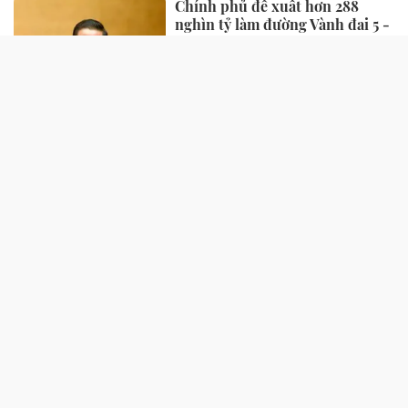
Chính phủ đề xuất hơn 288
nghìn tỷ làm đường Vành đai 5 -
Vùng Thủ đô qua 7 địa phương
2 giờ trước
SỨC KHỎE
Nóng: Hơn 44,6% cơ sở sản xuất,
kinh doanh răng giả bị kiểm tra
tại Hà Nội bị xử phạt
1 giờ trước
Bé trai 3 tuổi ho suốt 1 tháng,
gia đình sửng sốt khi biết lý do
1 giờ trước