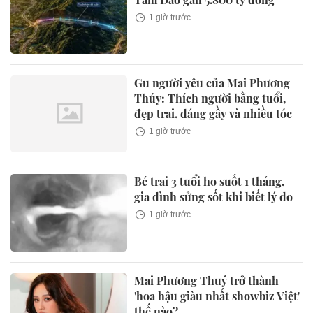
1 giờ trước
Gu người yêu của Mai Phương
Thúy: Thích người bằng tuổi,
đẹp trai, dáng gầy và nhiều tóc
1 giờ trước
Bé trai 3 tuổi ho suốt 1 tháng,
gia đình sửng sốt khi biết lý do
1 giờ trước
Mai Phương Thuý trở thành
'hoa hậu giàu nhất showbiz Việt'
thế nào?