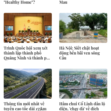
"Healthy Home"?
Mau
Trình Quốc hội xem xét
Hà Nội: Siết chặt hoạt
thành lập thành phố
động bến bãi ven sông
Quảng Ninh và thành phố
Cầu
Bắc Ninh
Thông tin mới nhất về
Hầm chui Cổ Linh dần lộ
tuyến cao tốc dài 155km
diện, 'chạy đà' về đích