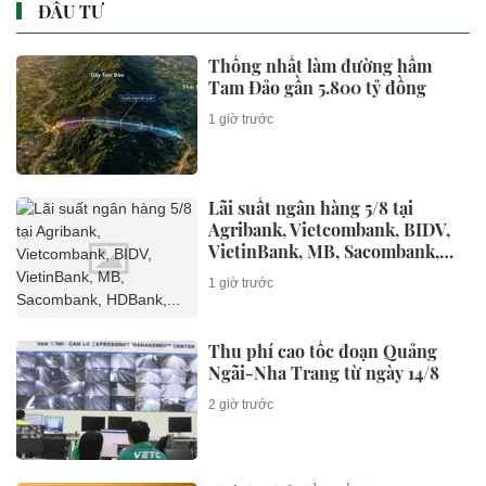
ĐẦU TƯ
Thống nhất làm đường hầm
Tam Đảo gần 5.800 tỷ đồng
1 giờ trước
Lãi suất ngân hàng 5/8 tại
Agribank, Vietcombank, BIDV,
VietinBank, MB, Sacombank,
HDBank,...
1 giờ trước
Thu phí cao tốc đoạn Quảng
Ngãi-Nha Trang từ ngày 14/8
2 giờ trước