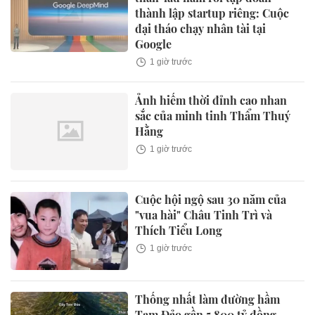
thành lập startup riêng: Cuộc
đại tháo chạy nhân tài tại
Google
1 giờ trước
Ảnh hiếm thời đỉnh cao nhan
sắc của minh tinh Thẩm Thuý
Hằng
1 giờ trước
Cuộc hội ngộ sau 30 năm của
"vua hài" Châu Tinh Trì và
Thích Tiểu Long
1 giờ trước
Thống nhất làm đường hầm
Tam Đảo gần 5.800 tỷ đồng