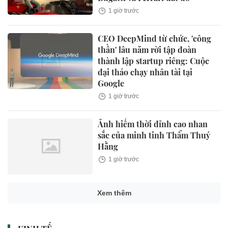
1 giờ trước
CEO DeepMind từ chức, 'công
thần' lâu năm rời tập đoàn
thành lập startup riêng: Cuộc
đại tháo chạy nhân tài tại
Google
1 giờ trước
Ảnh hiếm thời đỉnh cao nhan
sắc của minh tinh Thẩm Thuý
Hằng
1 giờ trước
Xem thêm