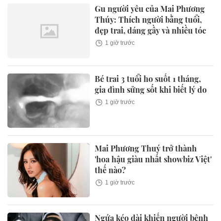
Gu người yêu của Mai Phương
Thúy: Thích người bằng tuổi,
đẹp trai, dáng gầy và nhiều tóc
1 giờ trước
Bé trai 3 tuổi ho suốt 1 tháng,
gia đình sửng sốt khi biết lý do
1 giờ trước
Mai Phương Thuý trở thành
'hoa hậu giàu nhất showbiz Việt'
thế nào?
1 giờ trước
Ngứa kéo dài khiến người bệnh