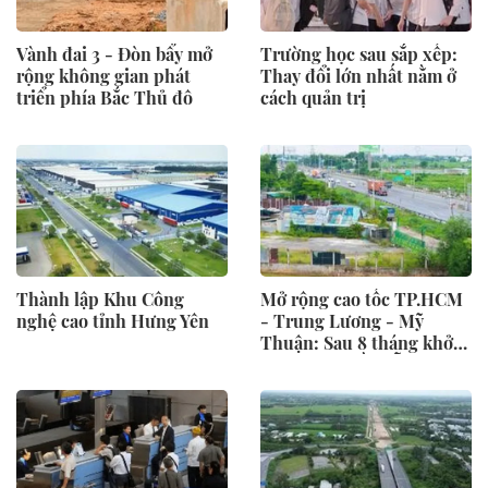
Vành đai 3 - Đòn bẩy mở
Trường học sau sắp xếp:
rộng không gian phát
Thay đổi lớn nhất nằm ở
triển phía Bắc Thủ đô
cách quản trị
Thành lập Khu Công
Mở rộng cao tốc TP.HCM
nghệ cao tỉnh Hưng Yên
- Trung Lương - Mỹ
Thuận: Sau 8 tháng khởi
công, nhà thầu vẫn chờ
mặt bằng ở khu vực TP.
Hồ Chí Minh để thi công