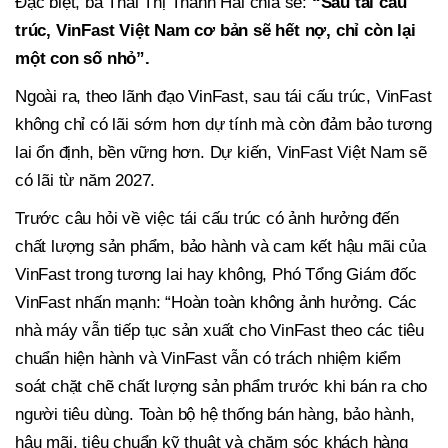
Đặc biệt, bà Thái Thị Thanh Hải chia sẻ:
“Sau tái cấu
trúc, VinFast Việt Nam cơ bản sẽ hết nợ, chỉ còn lại
một con số nhỏ”.
Ngoài ra, theo lãnh đạo VinFast, sau tái cấu trúc, VinFast
không chỉ có lãi sớm hơn dự tính mà còn đảm bảo tương
lai ổn định, bền vững hơn. Dự kiến, VinFast Việt Nam sẽ
có lãi từ năm 2027.
Trước câu hỏi về việc tái cấu trúc có ảnh hưởng đến
chất lượng sản phẩm, bảo hành và cam kết hậu mãi của
VinFast trong tương lai hay không, Phó Tổng Giám đốc
VinFast nhấn mạnh: “Hoàn toàn không ảnh hưởng. Các
nhà máy vẫn tiếp tục sản xuất cho VinFast theo các tiêu
chuẩn hiện hành và VinFast vẫn có trách nhiệm kiểm
soát chặt chẽ chất lượng sản phẩm trước khi bán ra cho
người tiêu dùng. Toàn bộ hệ thống bán hàng, bảo hành,
hậu mãi, tiêu chuẩn kỹ thuật và chăm sóc khách hàng