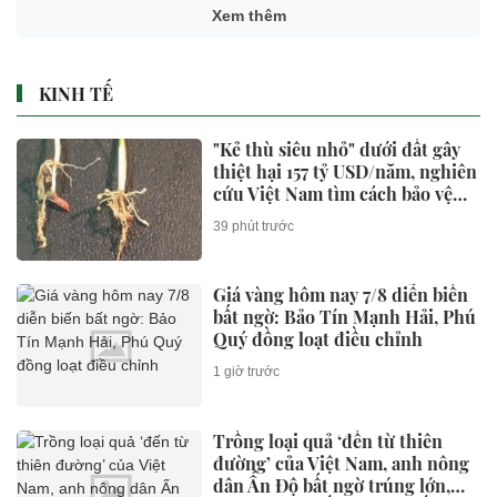
Xem thêm
KINH TẾ
"Kẻ thù siêu nhỏ" dưới đất gây
thiệt hại 157 tỷ USD/năm, nghiên
cứu Việt Nam tìm cách bảo vệ
cây lúa
39 phút trước
Giá vàng hôm nay 7/8 diễn biến
bất ngờ: Bảo Tín Mạnh Hải, Phú
Quý đồng loạt điều chỉnh
1 giờ trước
Trồng loại quả ‘đến từ thiên
đường’ của Việt Nam, anh nông
dân Ấn Độ bất ngờ trúng lớn,