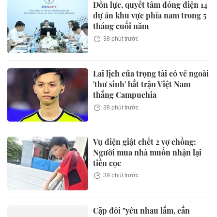
Dồn lực, quyết tâm đóng điện 14
dự án khu vực phía nam trong 5
tháng cuối năm
38 phút trước
Lai lịch của trọng tài có vẻ ngoài
'thư sinh' bắt trận Việt Nam
thắng Campuchia
38 phút trước
Vụ điện giật chết 2 vợ chồng:
Người mua nhà muốn nhận lại
tiền cọc
39 phút trước
Cặp đôi "yêu nhau lắm, cắn