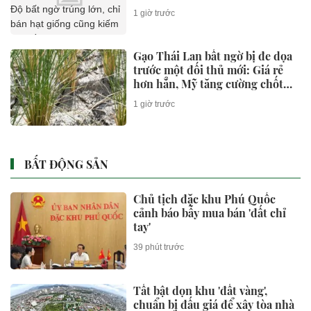
chỉ bán hạt giống cũng kiếm
1 giờ trước
bộn tiền
Gạo Thái Lan bất ngờ bị đe dọa
trước một đối thủ mới: Giá rẻ
hơn hẳn, Mỹ tăng cường chốt
đơn
1 giờ trước
BẤT ĐỘNG SẢN
Chủ tịch đặc khu Phú Quốc
cảnh báo bẫy mua bán 'đất chỉ
tay'
39 phút trước
Tất bật dọn khu 'đất vàng',
chuẩn bị đấu giá để xây tòa nhà