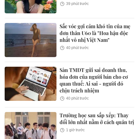
39 phút trước
Sắc vóc gợi cảm khó tin của mẹ
đơn thân U60 là "Hoa hậu độc
nhất vô nhị Việt Nam"
40 phút trước
Sàn TMĐT gửi sai doanh thu,
hóa đơn của người bán cho cơ
quan thuế: Ai sai - người đó
chịu trách nhiệm
40 phút trước
Trường học sau sắp xếp: Thay
đổi lớn nhất nằm ở cách quản trị
1 giờ trước