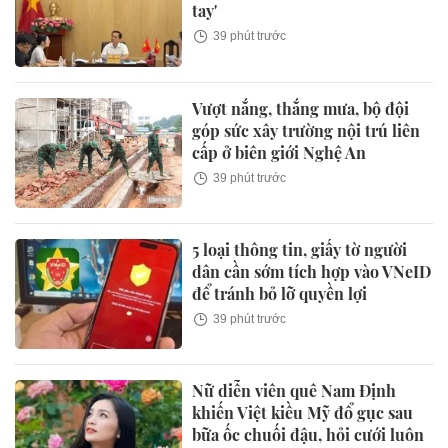
tay'
39 phút trước
Vượt nắng, thắng mưa, bộ đội
góp sức xây trường nội trú liên
cấp ở biên giới Nghệ An
39 phút trước
5 loại thông tin, giấy tờ người
dân cần sớm tích hợp vào VNeID
để tránh bỏ lỡ quyền lợi
39 phút trước
Nữ diễn viên quê Nam Định
khiến Việt kiều Mỹ đổ gục sau
bữa ốc chuối đậu, hỏi cưới luôn