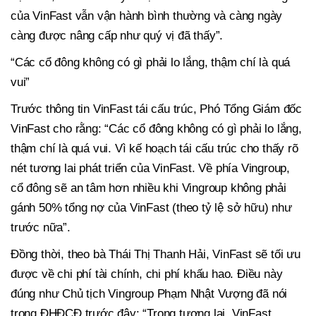
của VinFast vẫn vận hành bình thường và càng ngày
càng được nâng cấp như quý vị đã thấy”.
“Các cổ đông không có gì phải lo lắng, thậm chí là quá
vui”
Trước thông tin VinFast tái cấu trúc, Phó Tổng Giám đốc
VinFast cho rằng: “Các cổ đông không có gì phải lo lắng,
thậm chí là quá vui. Vì kế hoạch tái cấu trúc cho thấy rõ
nét tương lai phát triển của VinFast. Về phía Vingroup,
cổ đông sẽ an tâm hơn nhiều khi Vingroup không phải
gánh 50% tổng nợ của VinFast (theo tỷ lệ sở hữu) như
trước nữa”.
Đồng thời, theo bà Thái Thị Thanh Hải, VinFast sẽ tối ưu
được về chi phí tài chính, chi phí khấu hao. Điều này
đúng như Chủ tịch Vingroup Phạm Nhật Vượng đã nói
trong ĐHĐCĐ trước đây: “Trong tương lai, VinFast