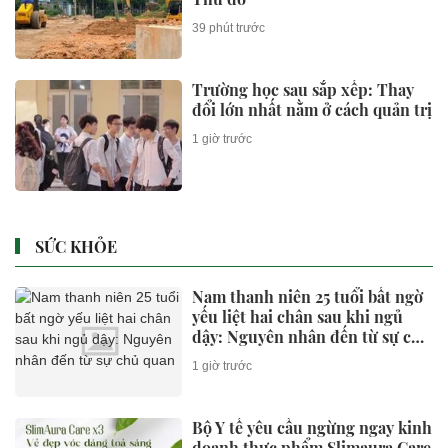
39 phút trước
Trường học sau sắp xếp: Thay
đổi lớn nhất nằm ở cách quản trị
1 giờ trước
SỨC KHỎE
Nam thanh niên 25 tuổi bất ngờ
yếu liệt hai chân sau khi ngủ
dậy: Nguyên nhân đến từ sự chủ
quan
1 giờ trước
Bộ Y tế yêu cầu ngừng ngay kinh
doanh thực phẩm Slimaura Care