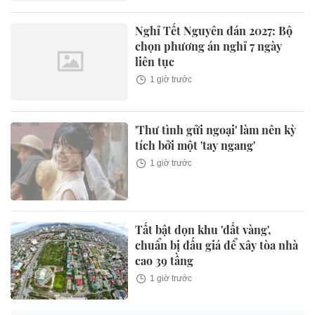
Nghỉ Tết Nguyên đán 2027: Bộ
chọn phương án nghỉ 7 ngày
liên tục
1 giờ trước
'Thư tình gửi ngoại' làm nên kỳ
tích bởi một 'tay ngang'
1 giờ trước
Tất bật dọn khu 'đất vàng',
chuẩn bị đấu giá để xây tòa nhà
cao 39 tầng
1 giờ trước