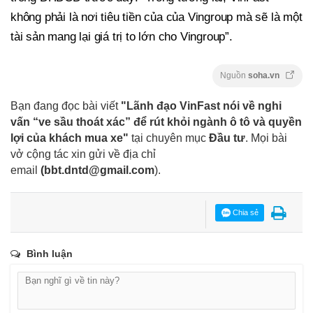
không phải là nơi tiêu tiền của của Vingroup mà sẽ là một
tài sản mang lại giá trị to lớn cho Vingroup”.
Nguồn
soha.vn
Bạn đang đọc bài viết
"Lãnh đạo VinFast nói về nghi
vấn “ve sầu thoát xác” để rút khỏi ngành ô tô và quyền
lợi của khách mua xe"
tại chuyên mục
Đầu tư
. Mọi bài
vở cộng tác xin gửi về địa chỉ
email
(
bbt.dntd@gmail.com
).
Chia sẻ
Bình luận