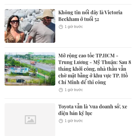
Không tin nổi đây là Victoria
Beckham ở tuổi 52
1 giờ trước
Mở rộng cao tốc TP.HCM -
Trung Lương - Mỹ Thuận: Sau 8
tháng khởi công, nhà thầu vẫn
chờ mặt bằng ở khu vực TP. Hồ
Chí Minh để thi công
1 giờ trước
Toyota vẫn là 'vua doanh số', xe
điện bán kỷ lục
1 giờ trước