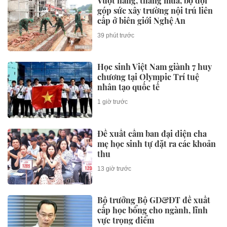
Vượt nắng, thắng mưa, bộ đội
góp sức xây trường nội trú liên
cấp ở biên giới Nghệ An
39 phút trước
Học sinh Việt Nam giành 7 huy
chương tại Olympic Trí tuệ
nhân tạo quốc tế
1 giờ trước
Đề xuất cấm ban đại diện cha
mẹ học sinh tự đặt ra các khoản
thu
13 giờ trước
Bộ trưởng Bộ GD&ĐT đề xuất
cấp học bổng cho ngành, lĩnh
vực trọng điểm