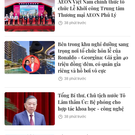
AEON Việt Nam chính thức tổ
chức Lễ Khởi công Trung tâm
Thương mại AEON Phủ Lý
38 phút trước
Bên trong khu nghỉ dưỡng sang
trọng nơi tổ chức hôn lễ của
Ronaldo - Georgina: Giá gần 40
triệu đồng/đêm, có quản gia
riêng và hồ bơi vô cực
38 phút trước
Tổng Bí thư, Chủ tịch nước Tô
Lâm thăm Úc: Bệ phóng cho
hợp tác khoa học - công nghệ
38 phút trước