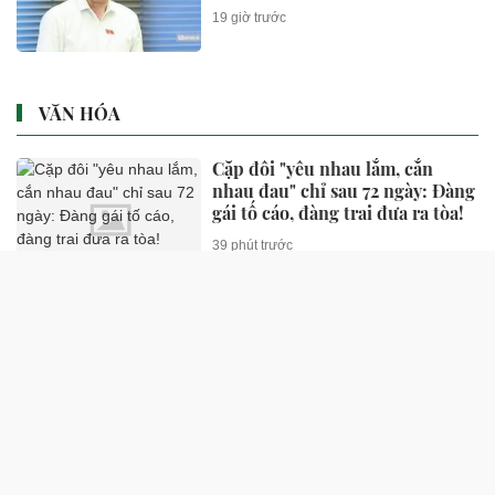
19 giờ trước
VĂN HÓA
Cặp đôi "yêu nhau lắm, cắn
nhau đau" chỉ sau 72 ngày: Đàng
gái tố cáo, đàng trai đưa ra tòa!
39 phút trước
Nữ diễn viên quê Nam Định
khiến Việt kiều Mỹ đổ gục sau
bữa ốc chuối đậu, hỏi cưới luôn
39 phút trước
Sắc vóc gợi cảm khó tin của mẹ
đơn thân U60 là "Hoa hậu độc