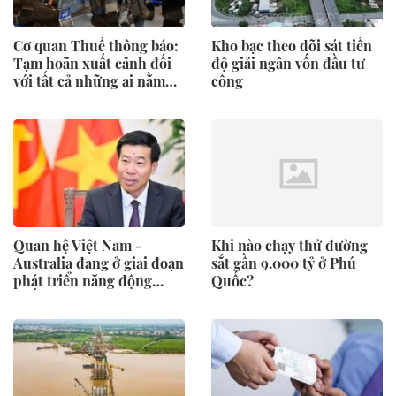
Cơ quan Thuế thông báo:
Kho bạc theo dõi sát tiến
Tạm hoãn xuất cảnh đối
độ giải ngân vốn đầu tư
với tất cả những ai nằm
công
trong danh sách sau đây
Quan hệ Việt Nam -
Khi nào chạy thử đường
Australia đang ở giai đoạn
sắt gần 9.000 tỷ ở Phú
phát triển năng động
Quốc?
nhất