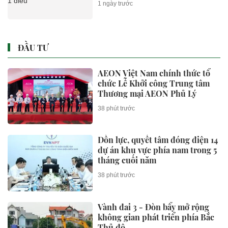
1 ngày trước
ĐẦU TƯ
AEON Việt Nam chính thức tổ
chức Lễ Khởi công Trung tâm
Thương mại AEON Phủ Lý
38 phút trước
Dồn lực, quyết tâm đóng điện 14
dự án khu vực phía nam trong 5
tháng cuối năm
38 phút trước
Vành đai 3 - Đòn bẩy mở rộng
không gian phát triển phía Bắc
Thủ đô