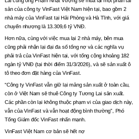
Lai cùng ông Phạm Nhật Vượng sẽ mua lại một phần tài
sản của công ty VinFast Việt Nam hiện tại, bao gồm 2
nhà máy của VinFast tại Hải Phòng và Hà Tĩnh, với giá
chuyển nhượng là 13.309,6 tỷ VNĐ.
Hơn nữa, cùng với việc mua lại 2 nhà máy, bên mua
cũng phải nhận lại đại đa số tổng nợ và các nghĩa vụ
phải trả của VinFast hiện tại, với tổng cộng khoảng 182
ngàn tỷ VNĐ (tại thời điểm 31/3/2026), và sẽ sản xuất ô
tô theo đơn đặt hàng của VinFast.
“Công ty VinFast vẫn giữ lại mảng sản xuất ở toàn cầu,
còn ở Việt Nam sẽ thuê Công ty Tương Lai sản xuất.
Các phần còn lại không thuộc phạm vi của giao dịch này,
vẫn của VinFast và vẫn hoạt động bình thường”, Phó
Tổng Giám đốc VinFast nhấn mạnh.
VinFast Việt Nam cơ bản sẽ hết nợ