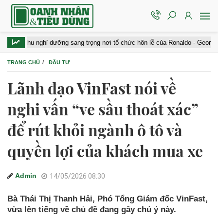
 nghỉ dưỡng sang trọng nơi tổ chức hôn lễ của Ronaldo - Georgina: Giá gần 4
TRANG CHỦ
ĐẦU TƯ
Lãnh đạo VinFast nói về
nghi vấn “ve sầu thoát xác”
để rút khỏi ngành ô tô và
quyền lợi của khách mua xe
Admin
14/05/2026 08:30
Bà Thái Thị Thanh Hải, Phó Tổng Giám đốc VinFast,
vừa lên tiếng về chủ đề đang gây chú ý này.