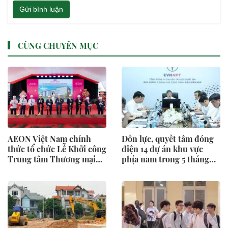
Gửi bình luận
CÙNG CHUYÊN MỤC
AEON Việt Nam chính
Dồn lực, quyết tâm đóng
thức tổ chức Lễ Khởi công
điện 14 dự án khu vực
Trung tâm Thương mại
phía nam trong 5 tháng
AEON Phủ Lý
cuối năm