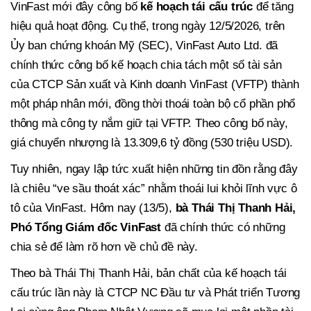
VinFast mới đây công bố
kế hoạch tái cấu trúc
để tăng
hiệu quả hoạt động. Cụ thể, trong ngày 12/5/2026, trên
Ủy ban chứng khoán Mỹ (SEC), VinFast Auto Ltd. đã
chính thức công bố kế hoạch chia tách một số tài sản
của CTCP Sản xuất và Kinh doanh VinFast (VFTP) thành
một pháp nhân mới, đồng thời thoái toàn bộ cổ phần phổ
thông mà công ty nắm giữ tại VFTP. Theo công bố này,
giá chuyển nhượng là 13.309,6 tỷ đồng (530 triệu USD).
Tuy nhiên, ngay lập tức xuất hiện những tin đồn rằng đây
là chiêu “ve sầu thoát xác” nhằm thoái lui khỏi lĩnh vực ô
tô của VinFast. Hôm nay (13/5),
bà Thái Thị Thanh Hải,
Phó Tổng Giám đốc VinFast
đã chính thức có những
chia sẻ để làm rõ hơn về chủ đề này.
Theo bà Thái Thị Thanh Hải, bản chất của kế hoạch tái
cấu trúc lần này là CTCP NC Đầu tư và Phát triển Tương