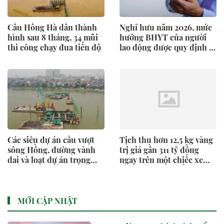
Cầu Hồng Hà dần thành
Nghỉ hưu năm 2026, mức
hình sau 8 tháng, 34 mũi
hưởng BHYT của người
thi công chạy đua tiến độ
lao động được quy định ra
sao?
Các siêu dự án cầu vượt
Tịch thu hơn 12,5 kg vàng
sông Hồng, đường vành
trị giá gần 311 tỷ đồng
đai và loạt dự án trọng
ngay trên một chiếc xe
điểm trên khắp Hà Nội
khách Trung Quốc
đang có tiến độ ra sao?
MỚI CẬP NHẬT