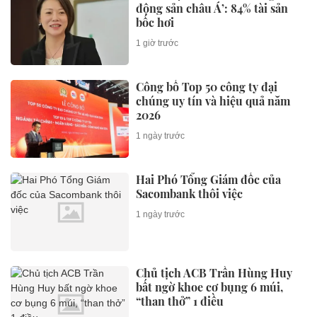
động sản châu Á’: 84% tài sản
bốc hơi
1 giờ trước
Công bố Top 50 công ty đại
chúng uy tín và hiệu quả năm
2026
1 ngày trước
Hai Phó Tổng Giám đốc của
Sacombank thôi việc
1 ngày trước
Chủ tịch ACB Trần Hùng Huy
bất ngờ khoe cơ bụng 6 múi,
“than thở” 1 điều