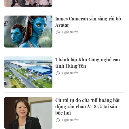
James Cameron sẵn sàng rời bỏ
Avatar
1 giờ trước
Thành lập Khu Công nghệ cao
tỉnh Hưng Yên
1 giờ trước
Cú rơi tự do của ‘nữ hoàng bất
động sản châu Á’: 84% tài sản
bốc hơi
1 giờ trước