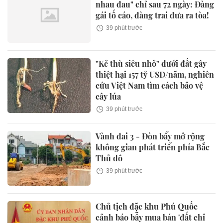
nhau đau" chỉ sau 72 ngày: Đàng
gái tố cáo, đàng trai đưa ra tòa!
39 phút trước
"Kẻ thù siêu nhỏ" dưới đất gây
thiệt hại 157 tỷ USD/năm, nghiên
cứu Việt Nam tìm cách bảo vệ
cây lúa
39 phút trước
Vành đai 3 - Đòn bẩy mở rộng
không gian phát triển phía Bắc
Thủ đô
39 phút trước
Chủ tịch đặc khu Phú Quốc
cảnh báo bẫy mua bán 'đất chỉ