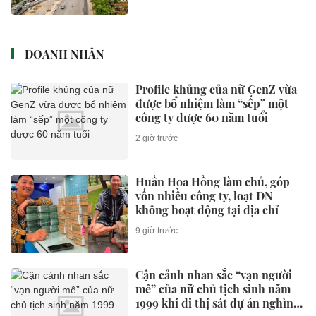
DOANH NHÂN
Profile khủng của nữ GenZ vừa
được bổ nhiệm làm “sếp” một
công ty dược 60 năm tuổi
2 giờ trước
Huấn Hoa Hồng làm chủ, góp
vốn nhiều công ty, loạt DN
không hoạt động tại địa chỉ
9 giờ trước
Cận cảnh nhan sắc “vạn người
mê” của nữ chủ tịch sinh năm
1999 khi đi thị sát dự án nghìn