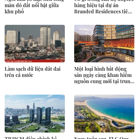
màu đỏ đất nổi bật giữa
hàng hiệu tại dự án
khu phố
Branded Residences tiên
phong của KĐT Ciputra?
Làm sạch dữ liệu đất đai
Một loại hình bất động
trên cả nước
sản ngày càng khan hiếm
nguồn cung mới tại trung
tâm Hà Nội
TP.HCM điều chỉnh kế
Ngay tuần sau, FLC Quy