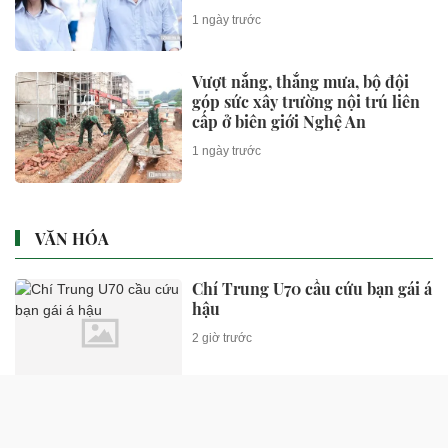
1 ngày trước
Vượt nắng, thắng mưa, bộ đội
góp sức xây trường nội trú liên
cấp ở biên giới Nghệ An
1 ngày trước
VĂN HÓA
Chí Trung U70 cầu cứu bạn gái á
hậu
2 giờ trước
Nữ ca sĩ cờ bạc nợ 15 tỷ đến mức
phải ly thân chồng cầu thủ, nay