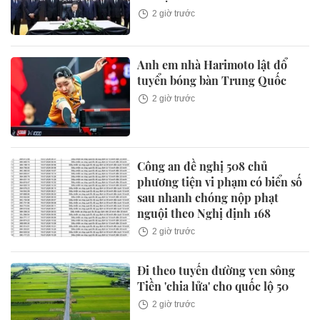
2 giờ trước
Anh em nhà Harimoto lật đổ
tuyển bóng bàn Trung Quốc
2 giờ trước
Công an đề nghị 508 chủ
phương tiện vi phạm có biển số
sau nhanh chóng nộp phạt
nguội theo Nghị định 168
2 giờ trước
Đi theo tuyến đường ven sông
Tiền 'chia lửa' cho quốc lộ 50
2 giờ trước