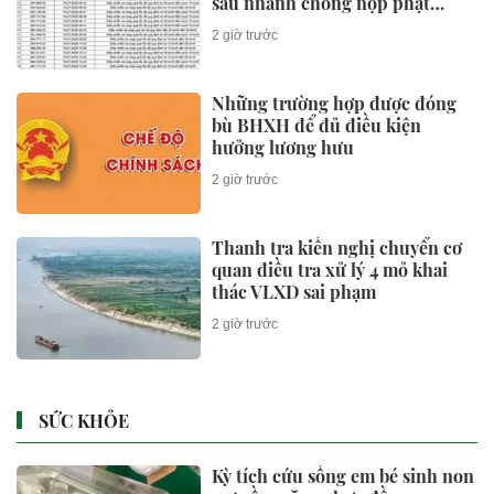
sau nhanh chóng nộp phạt
nguội theo Nghị định 168
2 giờ trước
Những trường hợp được đóng
bù BHXH để đủ điều kiện
hưởng lương hưu
2 giờ trước
Thanh tra kiến nghị chuyển cơ
quan điều tra xử lý 4 mỏ khai
thác VLXD sai phạm
2 giờ trước
SỨC KHỎE
Kỳ tích cứu sống em bé sinh non