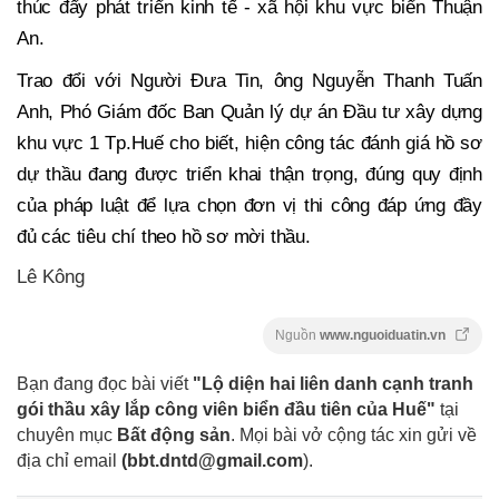
thúc đẩy phát triển kinh tế - xã hội khu vực biển Thuận
An.
Trao đổi với Người Đưa Tin, ông Nguyễn Thanh Tuấn
Anh, Phó Giám đốc Ban Quản lý dự án Đầu tư xây dựng
khu vực 1 Tp.Huế cho biết, hiện công tác đánh giá hồ sơ
dự thầu đang được triển khai thận trọng, đúng quy định
của pháp luật để lựa chọn đơn vị thi công đáp ứng đầy
đủ các tiêu chí theo hồ sơ mời thầu.
Lê Kông
Nguồn
www.nguoiduatin.vn
Bạn đang đọc bài viết
"Lộ diện hai liên danh cạnh tranh
gói thầu xây lắp công viên biển đầu tiên của Huế"
tại
chuyên mục
Bất động sản
. Mọi bài vở cộng tác xin gửi về
địa chỉ email
(
bbt.dntd@gmail.com
).