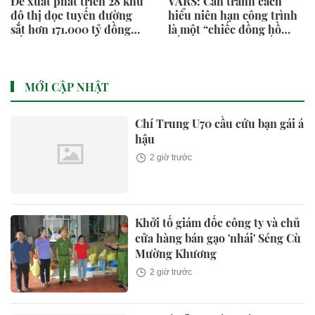
Đề xuất phát triển 28 khu
VARS: Cần tránh cách
đô thị dọc tuyến đường
hiểu niên hạn công trình
sắt hơn 171.000 tỷ đồng
là một “chiếc đồng hồ
nối TP.HCM - Cần Thơ
đếm ngược”...việc hết niên
hạn sử dụng không đồng
nghĩa với việc công trình
mặc nhiên bị phá dỡ
MỚI CẬP NHẬT
Chí Trung U70 cầu cứu bạn gái á
hậu
2 giờ trước
Khởi tố giám đốc công ty và chủ
cửa hàng bán gạo 'nhái' Séng Cù
Mường Khương
2 giờ trước