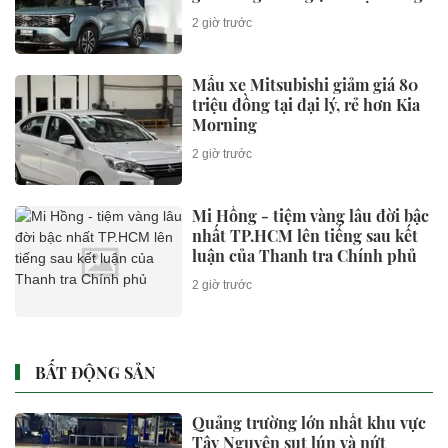
2 giờ trước
Mẫu xe Mitsubishi giảm giá 80
triệu đồng tại đại lý, rẻ hơn Kia
Morning
2 giờ trước
Mi Hồng - tiệm vàng lâu đời bậc
nhất TP.HCM lên tiếng sau kết
luận của Thanh tra Chính phủ
2 giờ trước
BẤT ĐỘNG SẢN
Quảng trường lớn nhất khu vực
Tây Nguyên sụt lún và nứt