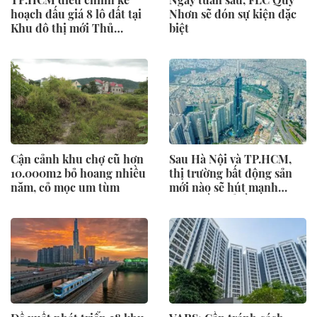
hoạch đấu giá 8 lô đất tại
Nhơn sẽ đón sự kiện đặc
Khu đô thị mới Thủ
biệt
Thiêm
Cận cảnh khu chợ cũ hơn
Sau Hà Nội và TP.HCM,
10.000m2 bỏ hoang nhiều
thị trường bất động sản
năm, cỏ mọc um tùm
mới nào sẽ hút mạnh
dòng tiền đổ về?