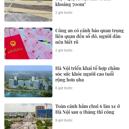
khoảng 700m²
2 giờ trước
Công an có cảnh báo quan trọng
liên quan đến sổ đỏ, người dân
nên biết rõ
2 giờ trước
Hà Nội triển khai tổ hợp chăm
sóc sức khỏe người cao tuổi
rộng hơn 9ha
6 giờ trước
Toàn cảnh hầm chui 6 làn xe ở
Hà Nội sau 9 tháng thi công
9 giờ trước