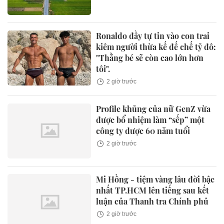
Ronaldo đầy tự tin vào con trai
kiêm người thừa kế đế chế tỷ đô:
"Thằng bé sẽ còn cao lớn hơn
tôi".
2 giờ trước
Profile khủng của nữ GenZ vừa
được bổ nhiệm làm “sếp” một
công ty dược 60 năm tuổi
2 giờ trước
Mi Hồng - tiệm vàng lâu đời bậc
nhất TP.HCM lên tiếng sau kết
luận của Thanh tra Chính phủ
2 giờ trước