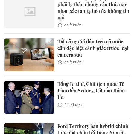
phải ly thân chồng cầu thủ, nay
nhan sắc tàn tạ héo úa không tin
nổi
2 giờ trước
Tất cả người dân trên cả nước
cần đặc biệt cảnh giác trước loại
camera sau
2 giờ trước
Tổng Bí thư, Chủ tịch nước Tô
Lâm đến Sydney, bắt đầu thăm
Úc
2 giờ trước
Ford Territory bản hybrid chính
thức đặt chân tới Đông Nam Á,