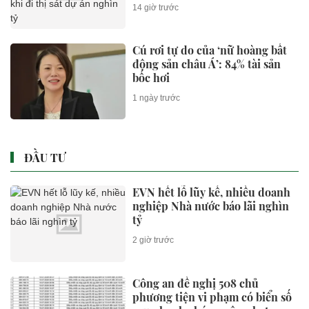
tỷ
14 giờ trước
Cú rơi tự do của ‘nữ hoàng bất
động sản châu Á’: 84% tài sản
bốc hơi
1 ngày trước
ĐẦU TƯ
EVN hết lỗ lũy kế, nhiều doanh
nghiệp Nhà nước báo lãi nghìn
tỷ
2 giờ trước
Công an đề nghị 508 chủ
phương tiện vi phạm có biển số