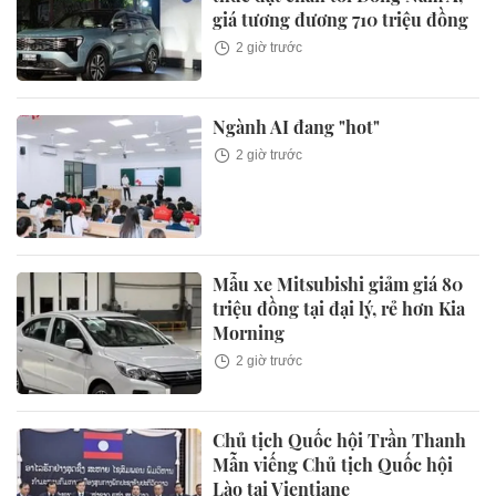
giá tương đương 710 triệu đồng
2 giờ trước
Ngành AI đang "hot"
2 giờ trước
Mẫu xe Mitsubishi giảm giá 80
triệu đồng tại đại lý, rẻ hơn Kia
Morning
2 giờ trước
Chủ tịch Quốc hội Trần Thanh
Mẫn viếng Chủ tịch Quốc hội
Lào tại Vientiane