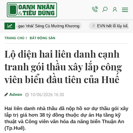
án gạo 'nhái' Séng Cù Mường Khương
EVN hết lỗ lũy kế, nhiều doan
TRANG CHỦ
BẤT ĐỘNG SẢN
Lộ diện hai liên danh cạnh
tranh gói thầu xây lắp công
viên biển đầu tiên của Huế
Admin
10/06/2026 16:30
Hai liên danh nhà thầu đã nộp hồ sơ dự thầu gói xây
lắp trị giá hơn 38 tỷ đồng thuộc dự án Hạ tầng kỹ
thuật và Công viên văn hóa đa năng biển Thuận An
(Tp.Huế).