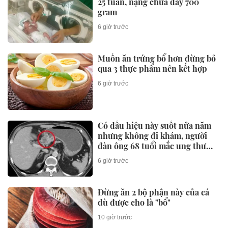
25 tuần, nặng chưa đầy 700
gram
6 giờ trước
Muốn ăn trứng bổ hơn đừng bỏ
qua 3 thực phẩm nên kết hợp
6 giờ trước
Có dấu hiệu này suốt nửa năm
nhưng không đi khám, người
đàn ông 68 tuổi mắc ung thư
giai đoạn 3
6 giờ trước
Đừng ăn 2 bộ phận này của cá
dù được cho là "bổ"
10 giờ trước