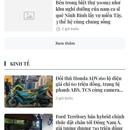
Bên trong biệt thự 500m2 như
khu nghỉ dưỡng của nam ca sĩ
quê Ninh Bình lấy vợ miền Tây,
3 thế hệ cùng chung sống
2 giờ trước
Xem thêm
KINH TẾ
Đối thủ Honda ADV160 lộ diện
giá chỉ 60 triệu đồng, trang bị
phanh ABS, TCS cùng camera
hành trình cực xịn
2 giờ trước
Ford Territory bản hybrid chính
thức đặt chân tới Đông Nam Á,
giá tương đương 710 triệu đồng