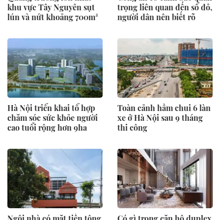
khu vực Tây Nguyên sụt
trọng liên quan đến sổ đỏ,
lún và nứt khoảng 700m²
người dân nên biết rõ
Hà Nội triển khai tổ hợp
Toàn cảnh hầm chui 6 làn
chăm sóc sức khỏe người
xe ở Hà Nội sau 9 tháng
cao tuổi rộng hơn 9ha
thi công
Ngôi nhà có mặt tiền tông
Có gì trong căn hộ duplex