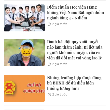
Điểm chuẩn Học viện Hàng
không Việt Nam: Bất ngờ nhóm
ngành tăng 4 - 6 điểm
2 giờ trước
Danh hài đột quỵ xuất huyết
não lâm thảm cảnh: Bị liệt nửa
người khó nói chuyện, vừa ra
viện đã đối mặt với vòng lao lý
2 giờ trước
Những trường hợp được đóng
bù BHXH để đủ điều kiện
hưởng lương hưu
2 giờ trước