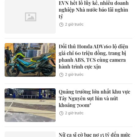
EVN hết lỗ lũy kế, nhiều doanh
nghiệp Nhà nước báo lãi nghìn
tỷ
2 giờ trước
Đối thủ Honda ADV160 lộ diện
giá chỉ 60 triệu đồng, trang bị
phanh ABS, TCS cùng camera
hành trình cực xịn
2 giờ trước
Quảng trường lớn nhất khu vực
Tây Nguyên sụt lún và nứt
khoảng 700m²
2 giờ trước
Nữ ca sĩ cờ bạc nợ 15 tỷ đến mức