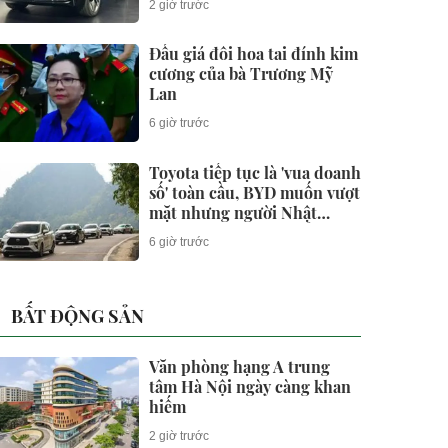
2 giờ trước
Đấu giá đôi hoa tai đính kim
cương của bà Trương Mỹ
Lan
6 giờ trước
Toyota tiếp tục là 'vua doanh
số' toàn cầu, BYD muốn vượt
mặt nhưng người Nhật
'nhanh hơn' ở một điểm
6 giờ trước
BẤT ĐỘNG SẢN
Văn phòng hạng A trung
tâm Hà Nội ngày càng khan
hiếm
2 giờ trước