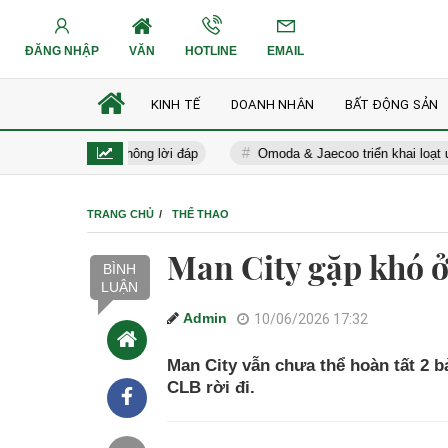
ĐĂNG NHẬP
VĂN
HOTLINE
EMAIL
KINH TẾ
DOANH NHÂN
BẤT ĐỘNG SẢN
à cuộc gọi không lời đáp
Omoda & Jaecoo triển khai loạt ưu đãi th
TRANG CHỦ
THỂ THAO
Man City gặp khó ở
BÌNH
LUẬN
Admin
10/06/2026 17:32
Man City vẫn chưa thể hoàn tất 2 b
CLB rời đi.