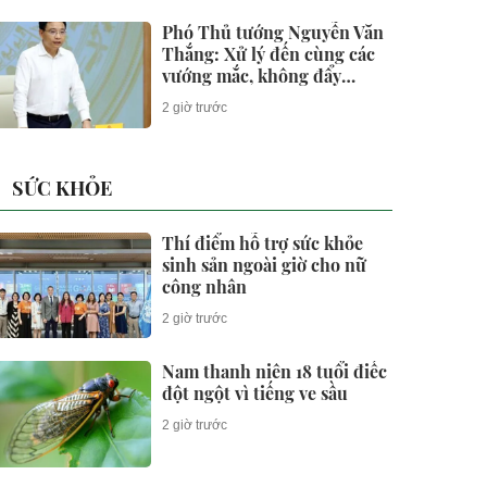
Phó Thủ tướng Nguyễn Văn
Thắng: Xử lý đến cùng các
vướng mắc, không đẩy
doanh nghiệp đi vòng
2 giờ trước
SỨC KHỎE
Thí điểm hỗ trợ sức khỏe
sinh sản ngoài giờ cho nữ
công nhân
2 giờ trước
Nam thanh niên 18 tuổi điếc
đột ngột vì tiếng ve sầu
2 giờ trước