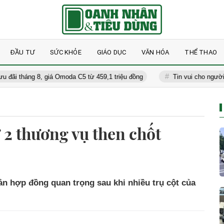
ĐẦU TƯ
SỨC KHỎE
GIÁO DỤC
VĂN HÓA
THỂ THAO
áng 8, giá Omoda C5 từ 459,1 triệu đồng
Tin vui cho người dùng C
 2 thương vụ then chốt
ản hợp đồng quan trọng sau khi nhiều trụ cột của