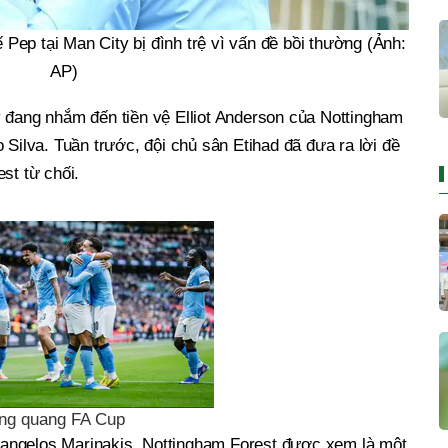
Pep tại Man City bị đình trệ vì vấn đề bồi thường (Ảnh:
AP)
y đang nhắm đến tiền vệ Elliot Anderson của Nottingham
 Silva. Tuần trước, đội chủ sân Etihad đã đưa ra lời đề
st từ chối.
ăng quang FA Cup
angelos Marinakis, Nottingham Forest được xem là một