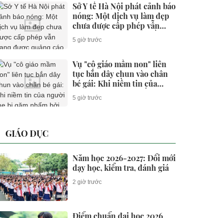
Sở Y tế Hà Nội phát cảnh báo
nóng: Một dịch vụ làm đẹp
chưa được cấp phép vẫn
đang được quảng cáo rầm rộ
5 giờ trước
Vụ "cô giáo mầm non" liên
tục bắn dây chun vào chân
bé gái: Khi niềm tin của
người mẹ bị gặm nhấm bởi
5 giờ trước
những con sâu mọt
GIÁO DỤC
Năm học 2026-2027: Đổi mới
dạy học, kiểm tra, đánh giá
2 giờ trước
Điểm chuẩn đại học 2026