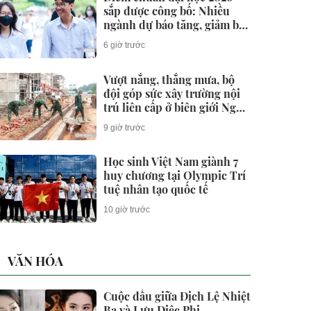
sắp được công bố: Nhiều
ngành dự báo tăng, giảm bất
ngờ
6 giờ trước
Vượt nắng, thắng mưa, bộ
đội góp sức xây trường nội
trú liên cấp ở biên giới Nghệ
An
9 giờ trước
Học sinh Việt Nam giành 7
huy chương tại Olympic Trí
tuệ nhân tạo quốc tế
10 giờ trước
VĂN HÓA
Cuộc đấu giữa Địch Lệ Nhiệt
Ba và Lưu Diệc Phi