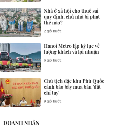
Nhà ở xã hội cho thuê sai
quy định, chủ nhà bị phạt
thế nào?
2 giờ trước
Hanoi Metro lập kỷ lục về
lượng khách và lợi nhuận
6 giờ trước
Chủ tịch đặc khu Phú Quốc
cảnh báo bẫy mua bán 'đất
chỉ tay'
9 giờ trước
DOANH NHÂN