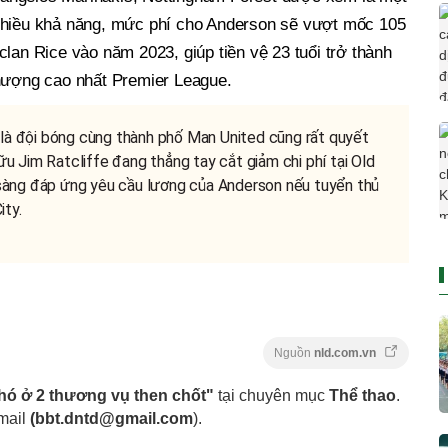
Nhiều khả năng, mức phí cho Anderson sẽ vượt mốc 105
lan Rice vào năm 2023, giúp tiền vệ 23 tuổi trở thành
nhượng cao nhất Premier League.
 là đội bóng cùng thành phố Man United cũng rất quyết
 Jim Ratcliffe đang thẳng tay cắt giảm chi phí tại Old
sàng đáp ứng yêu cầu lương của Anderson nếu tuyển thủ
ity.
Nguồn
nld.com.vn
hó ở 2 thương vụ then chốt"
tại chuyên mục
Thể thao
.
mail
(
bbt.dntd@gmail.com
).