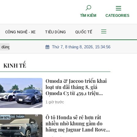
TÌM KIẾM
CATEGORIES
CÔNG NGHỆ - XE
TIÊU DÙNG
QUỐC TẾ
Thứ 7, 8 tháng 8, 2026, 15:34:57
hatGPT miễn phí
Toàn cảnh nút giao ùn tắc bậc nhất Quy Nhơn đư
KINH TẾ
Omoda & Jaecoo triển khai
loạt ưu đãi tháng 8, giá
Omoda C5 từ 459,1 triệu
đồng
1 giờ trước
Ô tô Honda sẽ rẻ hơn rất
nhiều nhờ khung gầm do
hãng mẹ Jaguar Land Rover
phát triển?