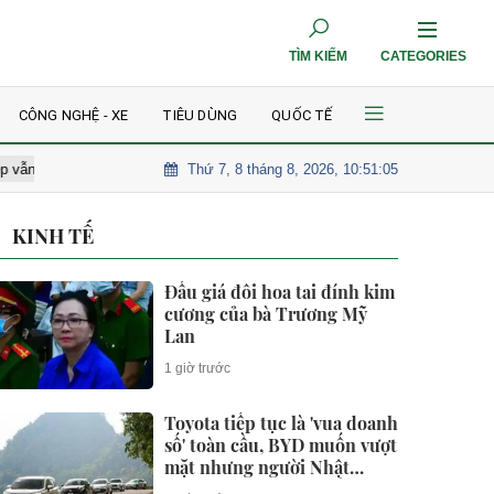
TÌM KIẾM
CATEGORIES
CÔNG NGHỆ - XE
TIÊU DÙNG
QUỐC TẾ
Thứ 7, 8 tháng 8, 2026, 10:51:06
ang được quảng cáo rầm rộ
Sóng cuốn 4 du khách xuống biển khi c
KINH TẾ
Đấu giá đôi hoa tai đính kim
cương của bà Trương Mỹ
Lan
1 giờ trước
Toyota tiếp tục là 'vua doanh
số' toàn cầu, BYD muốn vượt
mặt nhưng người Nhật
'nhanh hơn' ở một điểm