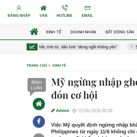
ĐĂNG NHẬP
VĂN
HOTLINE
EMAIL
KINH TẾ
DOANH NHÂN
BẤT ĐỘNG SẢN
ờ lộ khoảnh khắc tình tứ, dân tình "đứng ngồi không yên"
Sở Y tế H
TRANG CHỦ
KINH TẾ
Mỹ ngừng nhập ghẹ 
BÌNH
LUẬN
đón cơ hội
Admin
12/06/2026 00:30
Việc Mỹ quyết định ngừng nhập khẩ
Philippines từ ngày 11/6 không chỉ