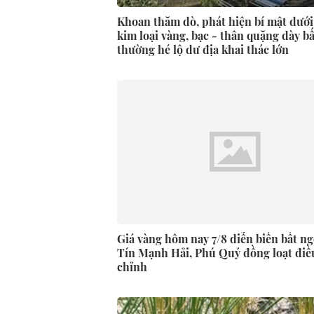
Khoan thăm dò, phát hiện bí mật dướ
kim loại vàng, bạc - thân quặng dày bấ
thường hé lộ dư địa khai thác lớn
Giá vàng hôm nay 7/8 diễn biến bất ng
Tín Mạnh Hải, Phú Quý đồng loạt điề
chỉnh