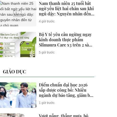
Nam thanh niên 25 tuổi bất
ngờ yếu liệt hai chân sau khi
ngủ dậy: Nguyên nhân đến
từ sự chủ quan
4 giờ trước
Bộ Y tế yêu cầu ngừng ngay
kinh doanh thực phẩm
Slimaura Care x3 trên 2 sàn
thương mại điện tử
5 giờ trước
GIÁO DỤC
Điểm chuẩn đại học 2026
sắp được công bố: Nhiều
ngành dự báo tăng, giảm bất
ngờ
1 giờ trước
Vượt nắng, thắng mưa, bộ