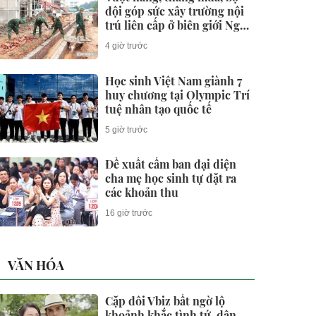
đội góp sức xây trường nội
trú liên cấp ở biên giới Nghệ
An
4 giờ trước
Học sinh Việt Nam giành 7
huy chương tại Olympic Trí
tuệ nhân tạo quốc tế
5 giờ trước
Đề xuất cấm ban đại diện
cha mẹ học sinh tự đặt ra
các khoản thu
16 giờ trước
VĂN HÓA
Cặp đôi Vbiz bất ngờ lộ
khoảnh khắc tình tứ, dân