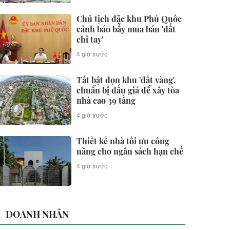
Chủ tịch đặc khu Phú Quốc
cảnh báo bẫy mua bán 'đất
chỉ tay'
4 giờ trước
Tất bật dọn khu 'đất vàng',
chuẩn bị đấu giá để xây tòa
nhà cao 39 tầng
4 giờ trước
Thiết kế nhà tối ưu công
năng cho ngân sách hạn chế
4 giờ trước
DOANH NHÂN