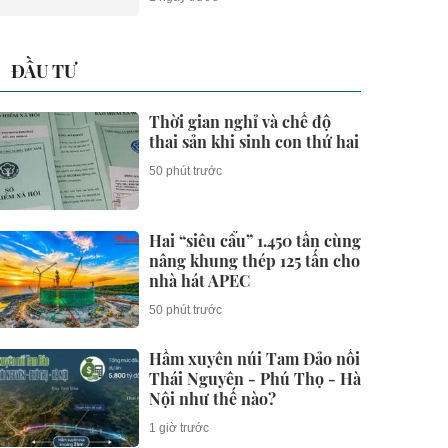
ĐẦU TƯ
Thời gian nghỉ và chế độ
thai sản khi sinh con thứ hai
50 phút trước
Hai “siêu cẩu” 1.450 tấn cùng
nâng khung thép 125 tấn cho
nhà hát APEC
50 phút trước
Hầm xuyên núi Tam Đảo nối
Thái Nguyên - Phú Thọ - Hà
Nội như thế nào?
1 giờ trước