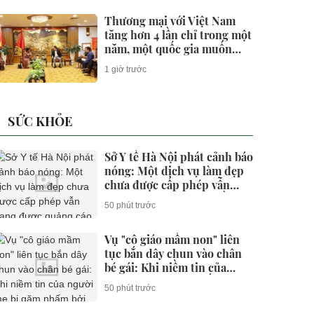
Thương mại với Việt Nam
tăng hơn 4 lần chỉ trong một
năm, một quốc gia muốn
làm 'cửa ngõ' cho doanh
1 giờ trước
nghiệp Việt bước vào thị
trường 1,4 tỷ người tiêu
dùng
SỨC KHỎE
Sở Y tế Hà Nội phát cảnh báo
nóng: Một dịch vụ làm đẹp
chưa được cấp phép vẫn
đang được quảng cáo rầm rộ
50 phút trước
Vụ "cô giáo mầm non" liên
tục bắn dây chun vào chân
bé gái: Khi niềm tin của
người mẹ bị gặm nhấm bởi
50 phút trước
những con sâu mọt