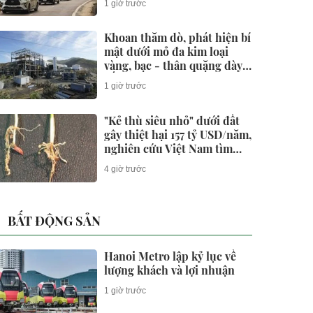
1 giờ trước
Khoan thăm dò, phát hiện bí
mật dưới mỏ đa kim loại
vàng, bạc - thân quặng dày
bất thường hé lộ dư địa khai
1 giờ trước
thác lớn
"Kẻ thù siêu nhỏ" dưới đất
gây thiệt hại 157 tỷ USD/năm,
nghiên cứu Việt Nam tìm
cách bảo vệ cây lúa
4 giờ trước
BẤT ĐỘNG SẢN
Hanoi Metro lập kỷ lục về
lượng khách và lợi nhuận
1 giờ trước