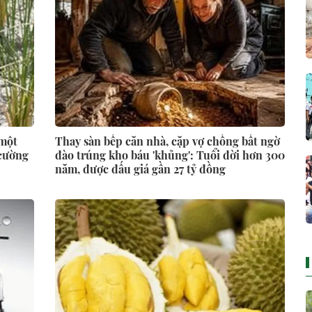
 một
Thay sàn bếp căn nhà, cặp vợ chồng bất ngờ
 cường
đào trúng kho báu 'khủng': Tuổi đời hơn 300
năm, được đấu giá gần 27 tỷ đồng