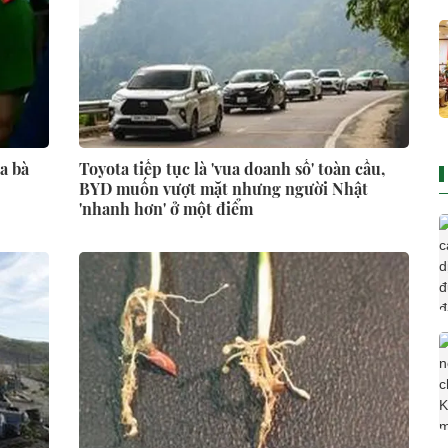
a bà
Toyota tiếp tục là 'vua doanh số' toàn cầu,
BYD muốn vượt mặt nhưng người Nhật
'nhanh hơn' ở một điểm