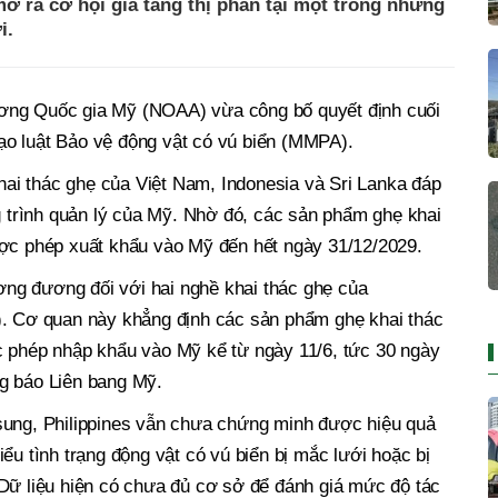
ở ra cơ hội gia tăng thị phần tại một trong những
i.
ơng Quốc gia Mỹ (NOAA) vừa công bố quyết định cuối
o luật Bảo vệ động vật có vú biển (MMPA).
i thác ghẹ của Việt Nam, Indonesia và Sri Lanka đáp
trình quản lý của Mỹ. Nhờ đó, các sản phẩm ghẹ khai
ược phép xuất khẩu vào Mỹ đến hết ngày 31/12/2029.
ng đương đối với hai nghề khai thác ghẹ của
). Cơ quan này khẳng định các sản phẩm ghẹ khai thác
c phép nhập khẩu vào Mỹ kể từ ngày 11/6, tức 30 ngày
g báo Liên bang Mỹ.
sung, Philippines vẫn chưa chứng minh được hiệu quả
ểu tình trạng động vật có vú biển bị mắc lưới hoặc bị
 Dữ liệu hiện có chưa đủ cơ sở để đánh giá mức độ tác