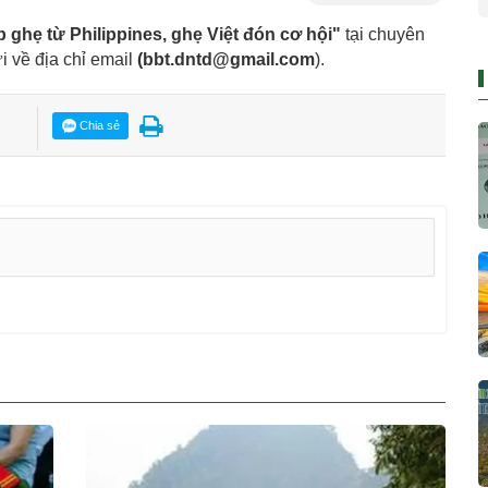
ghẹ từ Philippines, ghẹ Việt đón cơ hội"
tại chuyên
i về địa chỉ email
(
bbt.dntd@gmail.com
).
Chia sẻ