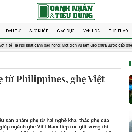
ĐẦU TƯ
SỨC KHỎE
GIÁO DỤC
VĂN HÓA
THỂ THAO
à Nội phát cảnh báo nóng: Một dịch vụ làm đẹp chưa được cấp phép vẫn đ
từ Philippines, ghẹ Việt
u sản phẩm ghẹ từ hai nghề khai thác ghẹ của
 giúp ngành ghẹ Việt Nam tiếp tục giữ vững thị