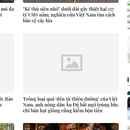
i mỏ đa
"Kẻ thù siêu nhỏ" dưới đất gây thiệt hại 157
t
tỷ USD/năm, nghiên cứu Việt Nam tìm cách
bảo vệ cây lúa
ờ: Bảo
Trồng loại quả ‘đến từ thiên đường’ của Việt
u
Nam, anh nông dân Ấn Độ bất ngờ trúng lớn,
chỉ bán hạt giống cũng kiếm bộn tiền