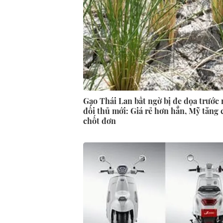
Gạo Thái Lan bất ngờ bị đe dọa trước
đối thủ mới: Giá rẻ hơn hẳn, Mỹ tăng
chốt đơn