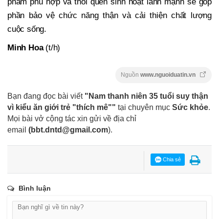
phẩm phù hợp và thói quen sinh hoạt lành mạnh sẽ góp
phần bảo vệ chức năng thận và cải thiện chất lượng
cuộc sống.
Minh Hoa
(t/h)
Nguồn
www.nguoiduatin.vn
Bạn đang đọc bài viết
"Nam thanh niên 35 tuổi suy thận
vì kiểu ăn giới trẻ "thích mê""
tại chuyên mục
Sức khỏe
.
Mọi bài vở cộng tác xin gửi về địa chỉ
email
(
bbt.dntd@gmail.com
).
Chia sẻ
Bình luận