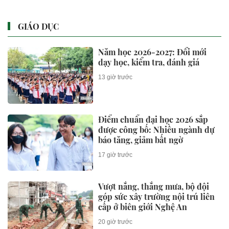
GIÁO DỤC
Năm học 2026-2027: Đổi mới
dạy học, kiểm tra, đánh giá
13 giờ trước
Điểm chuẩn đại học 2026 sắp
được công bố: Nhiều ngành dự
báo tăng, giảm bất ngờ
17 giờ trước
Vượt nắng, thắng mưa, bộ đội
góp sức xây trường nội trú liên
cấp ở biên giới Nghệ An
20 giờ trước