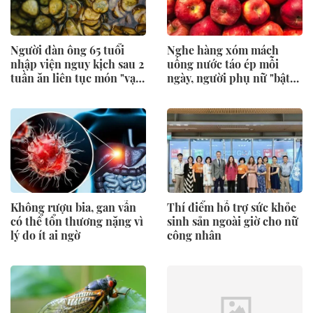
Người đàn ông 65 tuổi
Nghe hàng xóm mách
nhập viện nguy kịch sau 2
uống nước táo ép mỗi
tuần ăn liên tục món "vạn
ngày, người phụ nữ "bật
người thích"
khóc" khi đi khám
Không rượu bia, gan vẫn
Thí điểm hỗ trợ sức khỏe
có thể tổn thương nặng vì
sinh sản ngoài giờ cho nữ
lý do ít ai ngờ
công nhân