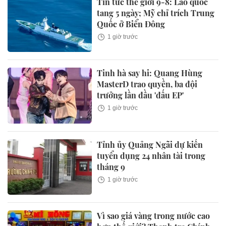
Tin tức thế giới 9-8: Lào quốc
tang 5 ngày; Mỹ chỉ trích Trung
Quốc ở Biển Đông
1 giờ trước
Tinh hà say hi: Quang Hùng
MasterD trao quyền, ba đội
trưởng lần đầu 'đấu EP'
1 giờ trước
Tỉnh ủy Quảng Ngãi dự kiến
tuyển dụng 24 nhân tài trong
tháng 9
1 giờ trước
Vì sao giá vàng trong nước cao