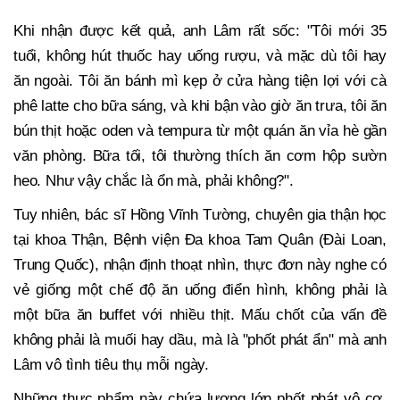
Khi nhận được kết quả, anh Lâm rất sốc: "Tôi mới 35
tuổi, không hút thuốc hay uống rượu, và mặc dù tôi hay
ăn ngoài. Tôi ăn bánh mì kẹp ở cửa hàng tiện lợi với cà
phê latte cho bữa sáng, và khi bận vào giờ ăn trưa, tôi ăn
bún thịt hoặc oden và tempura từ một quán ăn vỉa hè gần
văn phòng. Bữa tối, tôi thường thích ăn cơm hộp sườn
heo. Như vậy chắc là ổn mà, phải không?".
Tuy nhiên, bác sĩ Hồng Vĩnh Tường, chuyên gia thận học
tại khoa Thận, Bệnh viện Đa khoa Tam Quân (Đài Loan,
Trung Quốc), nhận định thoạt nhìn, thực đơn này nghe có
vẻ giống một chế độ ăn uống điển hình, không phải là
một bữa ăn buffet với nhiều thịt. Mấu chốt của vấn đề
không phải là muối hay dầu, mà là "phốt phát ẩn" mà anh
Lâm vô tình tiêu thụ mỗi ngày.
Những thực phẩm này chứa lượng lớn phốt phát vô cơ,