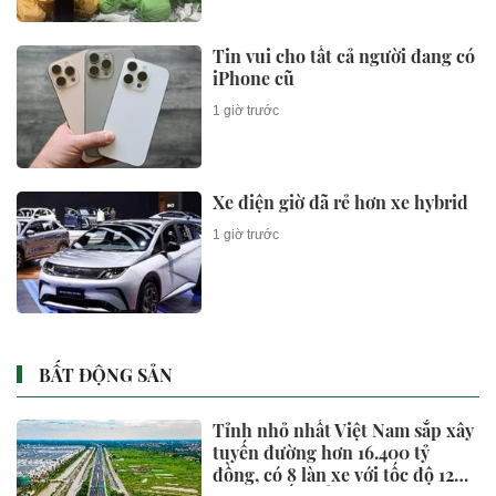
Tin vui cho tất cả người đang có
iPhone cũ
1 giờ trước
Xe điện giờ đã rẻ hơn xe hybrid
1 giờ trước
BẤT ĐỘNG SẢN
Tỉnh nhỏ nhất Việt Nam sắp xây
tuyến đường hơn 16.400 tỷ
đồng, có 8 làn xe với tốc độ 120