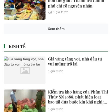
hơn thế giới? Thanh tra Chính
phủ chỉ rõ nguyên nhân
1 giờ trước
Xem thêm
KINH TẾ
Giá vàng tăng vọt, nhà đầu tư
vui mừng trở lại
1 giờ trước
Kiểm tra kho hàng của Phùn Thị
Thủy SN 1988, phát hiện loạt
bao tải dứa buộc kín khả nghi:
Lời khai của chủ kho hé lộ điều
1 giờ trước
gì?