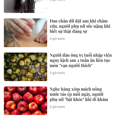
Đau chân dữ dội sau khi châm
cứu, người phụ nữ sốc nặng khi
biết sự thật đáng sợ
4 giờ trước
Người đàn ông 65 tuổi nhập viện
nguy kịch sau 2 tuần ăn liên tục
món "vạn người thích"
5 giờ trước
Nghe hàng xóm mách uống
nước táo ép mỗi ngày, người
phụ nữ "bật khóc" khi đi khám
5 giờ trước