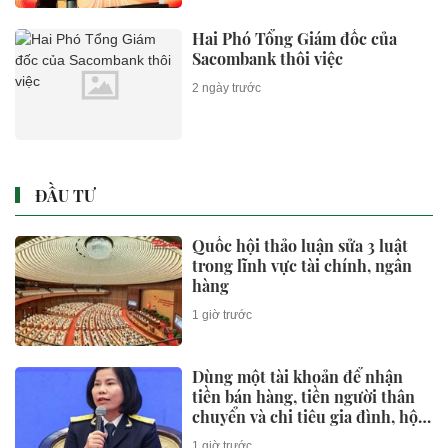
Hai Phó Tổng Giám đốc của
Sacombank thôi việc
2 ngày trước
ĐẦU TƯ
Quốc hội thảo luận sửa 3 luật
trong lĩnh vực tài chính, ngân
hàng
1 giờ trước
Dùng một tài khoản để nhận
tiền bán hàng, tiền người thân
chuyển và chi tiêu gia đình, hộ
kinh doanh khó xác định doanh
1 giờ trước