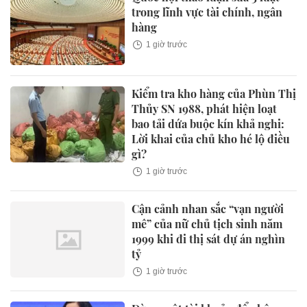
trong lĩnh vực tài chính, ngân
hàng
1 giờ trước
Kiểm tra kho hàng của Phùn Thị
Thủy SN 1988, phát hiện loạt
bao tải dứa buộc kín khả nghi:
Lời khai của chủ kho hé lộ điều
gì?
1 giờ trước
Cận cảnh nhan sắc “vạn người
mê” của nữ chủ tịch sinh năm
1999 khi đi thị sát dự án nghìn
tỷ
1 giờ trước