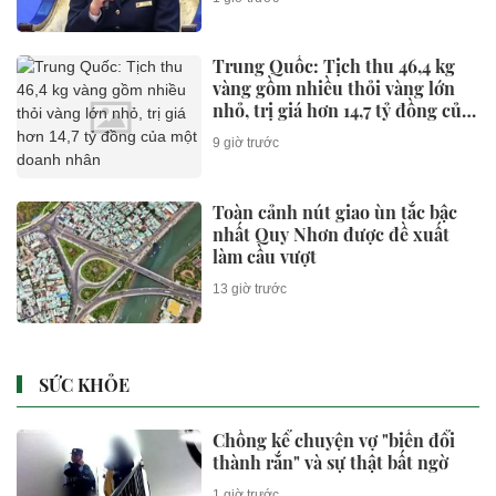
thu: Đại diện Cục Thuế khuyến
nghị gì?
Trung Quốc: Tịch thu 46,4 kg
vàng gồm nhiều thỏi vàng lớn
nhỏ, trị giá hơn 14,7 tỷ đồng của
một doanh nhân
9 giờ trước
Toàn cảnh nút giao ùn tắc bậc
nhất Quy Nhơn được đề xuất
làm cầu vượt
13 giờ trước
SỨC KHỎE
Chồng kể chuyện vợ "biến đổi
thành rắn" và sự thật bất ngờ
1 giờ trước