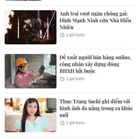
Anh trai vượt ngàn chông gai:
Đinh Mạnh Ninh cứu Nhà Hiển
Nhiên
1 giờ trước
Đề xuất người bán hàng online,
công nhân xây dựng đóng
BHXH bắt buộc
1 giờ trước
Thục Trang Sachi ghi điểm với
hình ảnh đa năng trong ca khúc
mới
1 giờ trước