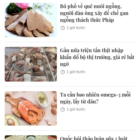
Bỏ phố về quê nuôi ngỗng,
người đàn ông xây đế chế gan
ngỗng thách thức Pháp
1 giờ trước
Gần nửa triệu tấn thịt nhập
khẩu đổ bộ thị trường, giá rẻ bất
ngờ
1 giờ trước
Ta cần bao nhiêu omega-3 mỗi
ngày, lấy từ đâu?
1 giờ trước
Quốc hội thảo luận sửa 3 luật