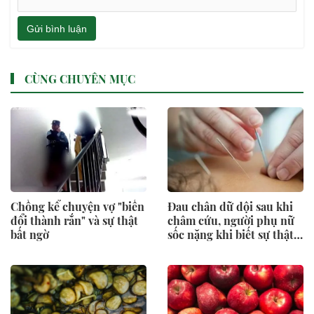
Gửi bình luận
CÙNG CHUYÊN MỤC
Chồng kể chuyện vợ "biến
Đau chân dữ dội sau khi
đổi thành rắn" và sự thật
châm cứu, người phụ nữ
bất ngờ
sốc nặng khi biết sự thật
đáng sợ