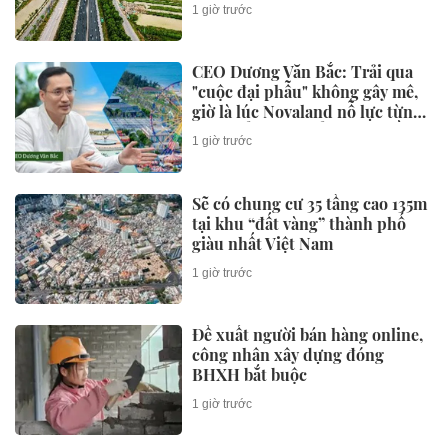
km/giờ nối thẳng Vành đai 4 ra
1 giờ trước
biển
CEO Dương Văn Bắc: Trải qua
"cuộc đại phẫu" không gây mê,
giờ là lúc Novaland nỗ lực từng
ngày để "sòng phẳng" với niềm
1 giờ trước
tin của khách hàng
Sẽ có chung cư 35 tầng cao 135m
tại khu “đất vàng” thành phố
giàu nhất Việt Nam
1 giờ trước
Đề xuất người bán hàng online,
công nhân xây dựng đóng
BHXH bắt buộc
1 giờ trước