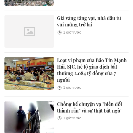
Giá vàng tăng vọt, nhà đầu tư
vui mừng trở lại
1 giờ trước
Loạt vi phạm của Bảo Tín Mạnh
Hải, SJC, hé lộ giao dịch bất
thường 2.084 tỷ đồng của 7
người
1 giờ trước
Chồng kể chuyện vợ "biến đổi
thành rắn" và sự thật bất ngờ
1 giờ trước