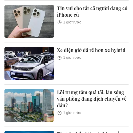
Tin vui cho tất cả người đang có
iPhone cũ
1 giờ trước
Xe điện giờ đã rẻ hơn xe hybrid
1 giờ trước
Lõi trung tâm quá tải, làn sóng
văn phòng đang dịch chuyển về
đâu?
1 giờ trước