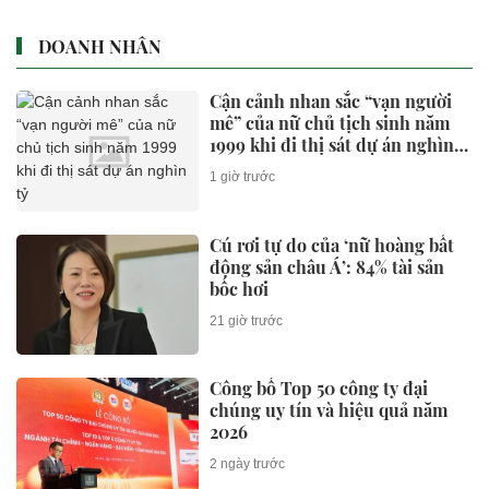
DOANH NHÂN
Cận cảnh nhan sắc “vạn người
mê” của nữ chủ tịch sinh năm
1999 khi đi thị sát dự án nghìn
tỷ
1 giờ trước
Cú rơi tự do của ‘nữ hoàng bất
động sản châu Á’: 84% tài sản
bốc hơi
21 giờ trước
Công bố Top 50 công ty đại
chúng uy tín và hiệu quả năm
2026
2 ngày trước