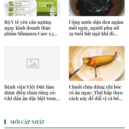
Bộ Y tế yêu cầu ngừng
Uống nước đậu đen ngâm
ngay kinh doanh thực
mỗi ngày, người phụ nữ
phẩm Slimaura Care x3
59 tuổi bất ngờ khi đi
trên 2 sàn thương mại
khám
điện tử
Bệnh viện Việt Đức làm
Chuối chín đừng chỉ bóc
được điều chưa từng có:
vỏ ăn ngay: Thử hấp theo
Ghi dấu ấn đặc biệt trong
cách này để đổi vị và bổ
y văn thế giới
sung dinh dưỡng
MỚI CẬP NHẬT