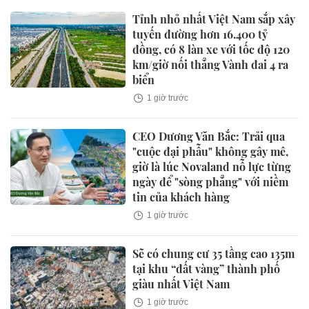
Tỉnh nhỏ nhất Việt Nam sắp xây
tuyến đường hơn 16.400 tỷ
đồng, có 8 làn xe với tốc độ 120
km/giờ nối thẳng Vành đai 4 ra
biển
1 giờ trước
CEO Dương Văn Bắc: Trải qua
"cuộc đại phẫu" không gây mê,
giờ là lúc Novaland nỗ lực từng
ngày để "sòng phẳng" với niềm
tin của khách hàng
1 giờ trước
Sẽ có chung cư 35 tầng cao 135m
tại khu “đất vàng” thành phố
giàu nhất Việt Nam
1 giờ trước