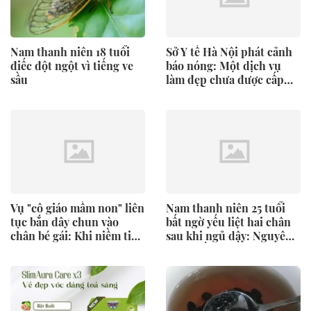
Nam thanh niên 18 tuổi
Sở Y tế Hà Nội phát cảnh
điếc đột ngột vì tiếng ve
báo nóng: Một dịch vụ
sầu
làm đẹp chưa được cấp
phép vẫn đang được
quảng cáo rầm rộ
Vụ "cô giáo mầm non" liên
Nam thanh niên 25 tuổi
tục bắn dây chun vào
bất ngờ yếu liệt hai chân
chân bé gái: Khi niềm tin
sau khi ngủ dậy: Nguyên
của người mẹ bị gặm
nhân đến từ sự chủ quan
nhấm bởi những con sâu
mọt