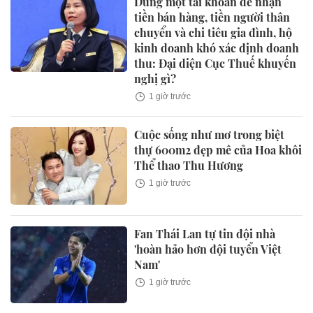
Dùng một tài khoản để nhận
tiền bán hàng, tiền người thân
chuyển và chi tiêu gia đình, hộ
kinh doanh khó xác định doanh
thu: Đại diện Cục Thuế khuyến
nghị gì?
1 giờ trước
Cuộc sống như mơ trong biệt
thự 600m2 đẹp mê của Hoa khôi
Thể thao Thu Hương
1 giờ trước
Fan Thái Lan tự tin đội nhà
'hoàn hảo hơn đội tuyển Việt
Nam'
1 giờ trước