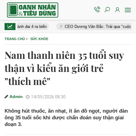
 đai 4 ra biển
CEO Dương Văn Bắc: Trải qua "cuộc đại phẫu" không
TRANG CHỦ
SỨC KHỎE
Nam thanh niên 35 tuổi suy
thận vì kiểu ăn giới trẻ
"thích mê"
Admin
14/05/2026 08:30
Không hút thuốc, ăn nhạt, ít ăn đồ ngọt, người đàn
ông 35 tuổi sốc khi được chẩn đoán suy thận giai
đoạn 3.