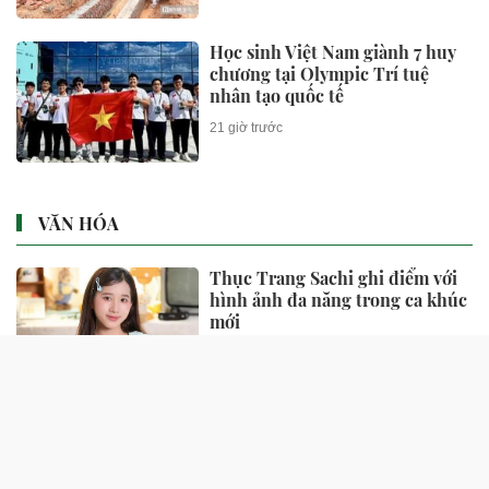
Học sinh Việt Nam giành 7 huy
chương tại Olympic Trí tuệ
nhân tạo quốc tế
21 giờ trước
VĂN HÓA
Thục Trang Sachi ghi điểm với
hình ảnh đa năng trong ca khúc
mới
1 giờ trước
Cuộc sống như mơ trong biệt
thự 600m2 đẹp mê của Hoa khôi
Thể thao Thu Hương