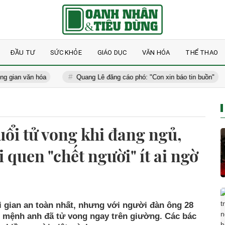
ĐẦU TƯ
SỨC KHỎE
GIÁO DỤC
VĂN HÓA
THỂ THAO
văn hóa
Quang Lê đăng cáo phó: "Con xin báo tin buồn"
C
uổi tử vong khi đang ngủ,
i quen "chết người" ít ai ngờ
 gian an toàn nhất, nhưng với người đàn ông 28
nh mệnh anh đã tử vong ngay trên giường. Các bác