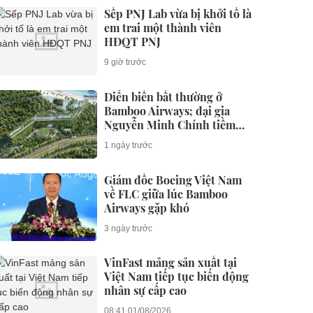
Sếp PNJ Lab vừa bị khởi tố là
em trai một thành viên
HĐQT PNJ
9 giờ trước
Diễn biến bất thường ở
Bamboo Airways; đại gia
Nguyễn Minh Chính tiềm
lực ra sao?
1 ngày trước
Giám đốc Boeing Việt Nam
về FLC giữa lúc Bamboo
Airways gặp khó
3 ngày trước
VinFast mảng sản xuất tại
Việt Nam tiếp tục biến động
nhân sự cấp cao
08:41 01/08/2026