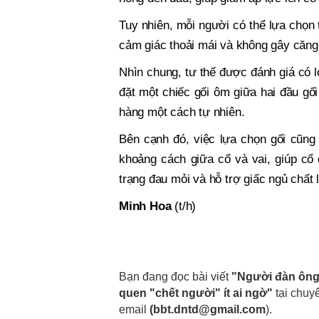
Tuy nhiên, mỗi người có thể lựa chọn 
cảm giác thoải mái và không gây căng
Nhìn chung, tư thế được đánh giá có l
đặt một chiếc gối ôm giữa hai đầu gố
hàng một cách tự nhiên.
Bên cạnh đó, việc lựa chọn gối cũng
khoảng cách giữa cổ và vai, giúp cổ 
trạng đau mỏi và hỗ trợ giấc ngủ chất
Minh Hoa
(t/h)
Bạn đang đọc bài viết
"Người đàn ông 
quen "chết người" ít ai ngờ"
tại chu
email
(
bbt.dntd@gmail.com
).