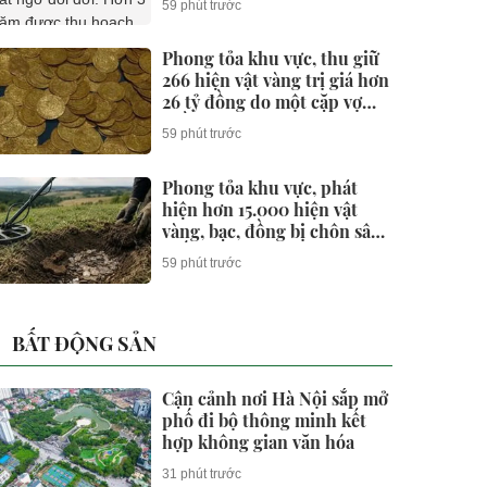
59 phút trước
lượng không đủ để bán
Phong tỏa khu vực, thu giữ
266 hiện vật vàng trị giá hơn
26 tỷ đồng do một cặp vợ
chồng phát hiện khi thay
59 phút trước
sàn nhà
Phong tỏa khu vực, phát
hiện hơn 15.000 hiện vật
vàng, bạc, đồng bị chôn sâu
suốt 1.500 năm - giá trị
59 phút trước
tương đương 63 tỷ đồng
BẤT ĐỘNG SẢN
Cận cảnh nơi Hà Nội sắp mở
phố đi bộ thông minh kết
hợp không gian văn hóa
31 phút trước