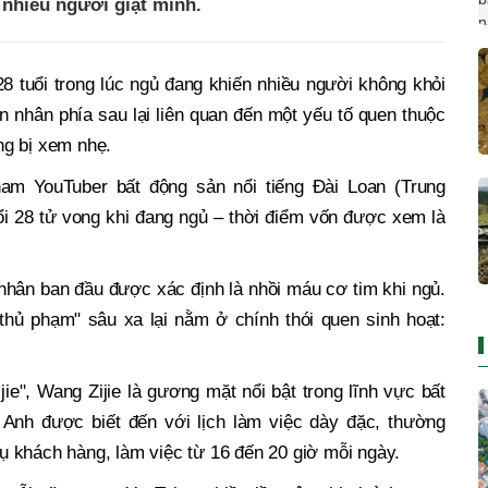
 nhiều người giật mình.
8 tuổi trong lúc ngủ đang khiến nhiều người không khỏi
 nhân phía sau lại liên quan đến một yếu tố quen thuộc
ng bị xem nhẹ.
am YouTuber bất động sản nổi tiếng Đài Loan (Trung
ổi 28 tử vong khi đang ngủ – thời điểm vốn được xem là
 nhân ban đầu được xác định là nhồi máu cơ tim khi ngủ.
thủ phạm" sâu xa lại nằm ở chính thói quen sinh hoạt:
.
e", Wang Zijie là gương mặt nổi bật trong lĩnh vực bất
 Anh được biết đến với lịch làm việc dày đặc, thường
 khách hàng, làm việc từ 16 đến 20 giờ mỗi ngày.