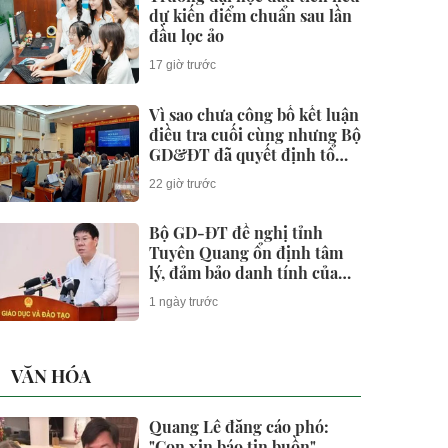
dự kiến điểm chuẩn sau lần
đầu lọc ảo
17 giờ trước
Vì sao chưa công bố kết luận
điều tra cuối cùng nhưng Bộ
GD&ĐT đã quyết định tổ
chức thi lại?
22 giờ trước
Bộ GD-ĐT đề nghị tỉnh
Tuyên Quang ổn định tâm
lý, đảm bảo danh tính của
328 thí sinh
1 ngày trước
VĂN HÓA
Quang Lê đăng cáo phó:
"Con xin báo tin buồn"