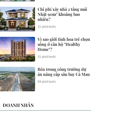
Chi phí xây nhà 2 tầng mái
Nhật 90m² khoảng bao
nhiêu?
31 phút trước
Vì sao giới tinh hoa trẻ chọn
sống ở căn hộ "Healthy
Home"?
31 phút trước
Bên trong công trường dự
án nâng cấp sân bay Cà Mau
59 phút trước
DOANH NHÂN