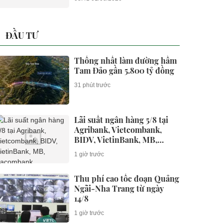
ĐẦU TƯ
Thống nhất làm đường hầm
Tam Đảo gần 5.800 tỷ đồng
31 phút trước
Lãi suất ngân hàng 5/8 tại
Agribank, Vietcombank,
BIDV, VietinBank, MB,
Sacombank, HDBank,...
1 giờ trước
Thu phí cao tốc đoạn Quảng
Ngãi-Nha Trang từ ngày
14/8
1 giờ trước