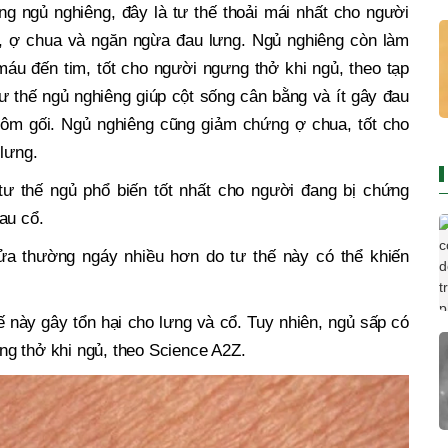
g ngủ nghiêng, đây là tư thế thoải mái nhất cho người
y, ợ chua và ngăn ngừa đau lưng. Ngủ nghiêng còn làm
áu đến tim, tốt cho người ngưng thở khi ngủ, theo tạp
ư thế ngủ nghiêng giúp cột sống cân bằng và ít gây đau
ó ôm gối. Ngủ nghiêng cũng giảm chứng ợ chua, tốt cho
 lưng.
tư thế ngủ phổ biến tốt nhất cho người đang bị chứng
au cổ.
a thường ngáy nhiều hơn do tư thế này có thể khiến
ế này gây tổn hại cho lưng và cổ. Tuy nhiên, ngủ sấp có
g thở khi ngủ, theo Science A2Z.