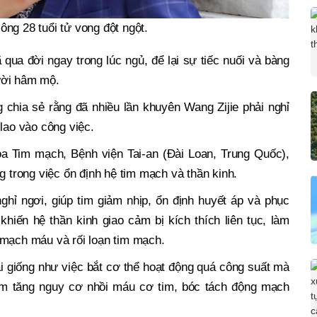
ông 28 tuổi tử vong đột ngột.
qua đời ngay trong lúc ngủ, để lại sự tiếc nuối và bàng
ười hâm mộ.
 chia sẻ rằng đã nhiều lần khuyên Wang Zijie phải nghỉ
lao vào công việc.
a Tim mạch, Bệnh viện Tai-an (Đài Loan, Trung Quốc),
g trong việc ổn định hệ tim mạch và thần kinh.
ghỉ ngơi, giúp tim giảm nhịp, ổn định huyết áp và phục
khiến hệ thần kinh giao cảm bị kích thích liên tục, làm
 mạch máu và rối loạn tim mạch.
ài giống như việc bắt cơ thể hoạt động quá công suất mà
làm tăng nguy cơ nhồi máu cơ tim, bóc tách động mạch