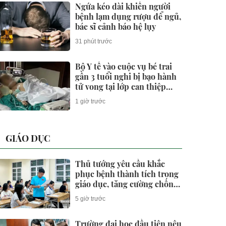
Ngứa kéo dài khiến người
bệnh lạm dụng rượu để ngủ,
bác sĩ cảnh báo hệ lụy
31 phút trước
Bộ Y tế vào cuộc vụ bé trai
gần 3 tuổi nghi bị bạo hành
tử vong tại lớp can thiệp
"chui"
1 giờ trước
GIÁO DỤC
Thủ tướng yêu cầu khắc
phục bệnh thành tích trong
giáo dục, tăng cường chống
gian lận thi cử và lạm thu
5 giờ trước
Trường đại học đầu tiên nêu