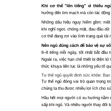
Khi cơ thể "lên tiếng" vì thiếu n
hưởng đến tim mạch mà còn tác động 
Những dấu hiệu nguy hiểm gồm: mệt 
khi nghỉ ngơi, chóng mặt, đau đầu dữ 
cơ thể đang rơi vào tình trạng quá tải 
Nên ngủ đúng cách để bảo vệ sự s
6–8 tiếng mỗi ngày, tốt nhất bắt đầu 
Ngoài ra, việc hạn chế thiết bị điện tử
thức khuya liên tục là những yếu tố q
Tư thế ngủ quyết định sức khỏe: Bạn
Tư thế ngủ đóng vai trò quan trọng t
chúng ta thu được nhiều lợi ích cho s
Hầu hết mọi người có xu hướng nằm 
sấp khi ngủ. Và nhiều người thay đổi 