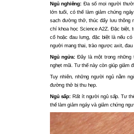
Ngủ nghiêng:
Đa số mọi người thườn
lớn tuổi, có thể làm giảm chứng ngá
sạch đường thở, thúc đẩy lưu thông m
chí khoa học Science A2Z. Đặc biệt, t
cổ hoặc đau lưng, đặc biệt là nếu c
người mang thai, trào ngược axit, đau
Ngủ ngửa:
Đây là một trong những 
nghẹt mũi. Tư thế này còn giúp giảm đ
Tuy nhiên, những người ngủ nằm ngử
đường thở bị thu hẹp.
Ngủ sấp:
Rất ít người ngủ sấp. Tư th
thể làm giảm ngáy và giảm chứng ngưn