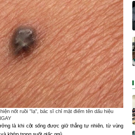
iện nốt ruồi "lạ", bác sĩ chỉ mặt điểm tên dấu hiệu
 NGAY
ưởng là khi cột sống được giữ thẳng tự nhiên, từ vùng
 và khớp trong suốt giấc ngủ.