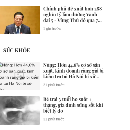
Chính phủ đề xuất hơn 288
nghìn tỷ làm đường Vành
đai 5 - Vùng Thủ đô qua 7
địa phương
1 giờ trước
SỨC KHỎE
Nóng: Hơn 44,6% cơ sở sản
xuất, kinh doanh răng giả bị
kiểm tra tại Hà Nội bị xử
phạt
31 phút trước
Bé trai 3 tuổi ho suốt 1
tháng, gia đình sửng sốt khi
biết lý do
31 phút trước