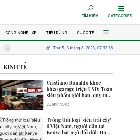
TÌM KIẾM
CATEGORIES
CÔNG NGHỆ - XE
TIÊU DÙNG
QUỐC TẾ
Thứ 5, 6 tháng 8, 2026, 07:32:40
hi phí xây nhà 2 tầng mái Nhật 90m² khoảng bao nhiêu?
Cuộc hội n
KINH TẾ
Cristiano Ronaldo khoe
khéo garage triệu USD: Toàn
siêu phẩm giới hạn, quy tụ
dàn Bugatti và Ferrari đắt
31 phút trước
đỏ
Trồng thử loại ‘siêu trái cây'
ở Việt Nam, người dân tại
Kenya bất ngờ đổi đời: Hơn
3 năm được thu hoạch, sản