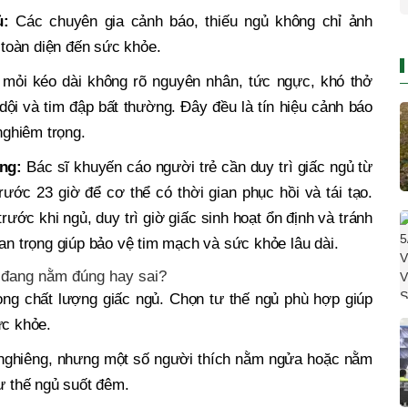
gủ:
Các chuyên gia cảnh báo, thiếu ngủ không chỉ ảnh
toàn diện đến sức khỏe.
mỏi kéo dài không rõ nguyên nhân, tức ngực, khó thở
dội và tim đập bất thường. Đây đều là tín hiệu cảnh báo
nghiêm trọng.
ống:
Bác sĩ khuyến cáo người trẻ cần duy trì giấc ngủ từ
trước 23 giờ để cơ thể có thời gian phục hồi và tái tạo.
 trước khi ngủ, duy trì giờ giấc sinh hoạt ổn định và tránh
uan trọng giúp bảo vệ tim mạch và sức khỏe lâu dài.
 đang nằm đúng hay sai?
rong chất lượng giấc ngủ. Chọn tư thế ngủ phù hợp giúp
ức khỏe.
nghiêng, nhưng một số người thích nằm ngửa hoặc nằm
tư thế ngủ suốt đêm.