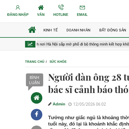
ĐĂNG NHẬP
VĂN
HOTLINE
EMAIL
KINH TẾ
DOANH NHÂN
BẤT ĐỘNG SẢN
Cận cảnh nơi Hà Nội sắp mở phố đi bộ thông minh kết hợp không gian 
TRANG CHỦ
SỨC KHỎE
Người đàn ông 28 t
BÌNH
LUẬN
bác sĩ cảnh báo thó
Admin
12/05/2026 06:02
Tưởng như giấc ngủ là khoảng thời
tuổi này, đó lại là khoảnh khắc đị