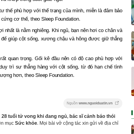
tư thế phù hợp với thể trạng của mình, miễn là đảm bảo
 cứng cơ thể, theo Sleep Foundation.
ợi nhất là nằm nghiêng. Khi ngủ, bạn nên hơi co chân và
i để giúp cột sống, xương chậu và hông được giữ thẳng
 rất quan trọng. Gối kê đầu nên có độ cao phù hợp với
duy trì sự thẳng hàng với cột sống, từ đó hạn chế tình
 lượng hơn, theo Sleep Foundation.
Nguồn
www.nguoiduatin.vn
28 tuổi tử vong khi đang ngủ, bác sĩ cảnh báo thói
yên mục
Sức khỏe
. Mọi bài vở cộng tác xin gửi về địa chỉ