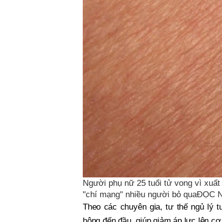
Người phụ nữ 25 tuổi tử vong vì xuất h
"chí mạng" nhiều người bỏ quaĐỌC
Theo các chuyên gia, tư thế ngủ lý t
hông đến đầu, giúp giảm áp lực lên cơ