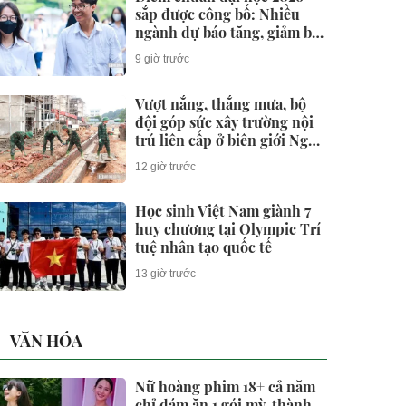
sắp được công bố: Nhiều
ngành dự báo tăng, giảm bất
ngờ
9 giờ trước
Vượt nắng, thắng mưa, bộ
đội góp sức xây trường nội
trú liên cấp ở biên giới Nghệ
An
12 giờ trước
Học sinh Việt Nam giành 7
huy chương tại Olympic Trí
tuệ nhân tạo quốc tế
13 giờ trước
VĂN HÓA
Nữ hoàng phim 18+ cả năm
chỉ dám ăn 1 gói mỳ, thành