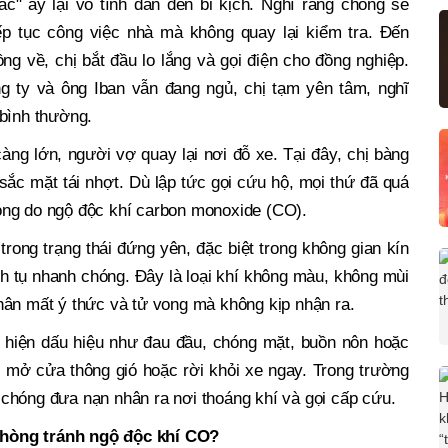
ắc" ấy lại vô tình dẫn đến bi kịch. Nghĩ rằng chồng sẽ
ếp tục công việc nhà mà không quay lại kiểm tra. Đến
ng về, chị bắt đầu lo lắng và gọi điện cho đồng nghiệp.
ng ty và ông Iban vẫn đang ngủ, chị tạm yên tâm, nghĩ
 bình thường.
ng lớn, người vợ quay lại nơi đỗ xe. Tại đây, chị bàng
ắc mặt tái nhợt. Dù lập tức gọi cứu hộ, mọi thứ đã quá
ong do ngộ độc khí carbon monoxide (CO).
trong trạng thái đứng yên, đặc biệt trong không gian kín
ích tụ nhanh chóng. Đây là loại khí không màu, không mùi
hân mất ý thức và tử vong mà không kịp nhận ra.
 hiện dấu hiệu như đau đầu, chóng mặt, buồn nôn hoặc
c mở cửa thông gió hoặc rời khỏi xe ngay. Trong trường
chóng đưa nạn nhân ra nơi thoáng khí và gọi cấp cứu.
phòng tránh ngộ độc khí CO?