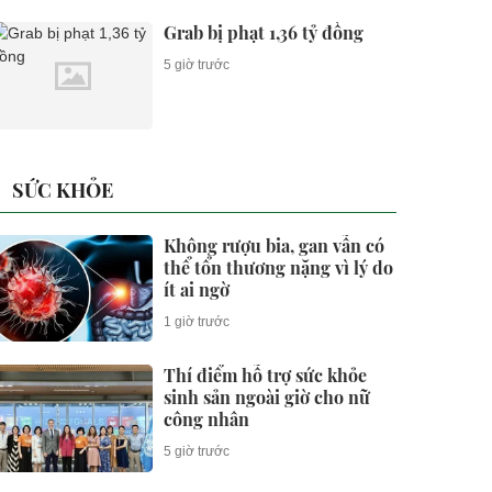
Grab bị phạt 1,36 tỷ đồng
5 giờ trước
SỨC KHỎE
Không rượu bia, gan vẫn có
thể tổn thương nặng vì lý do
ít ai ngờ
1 giờ trước
Thí điểm hỗ trợ sức khỏe
sinh sản ngoài giờ cho nữ
công nhân
5 giờ trước