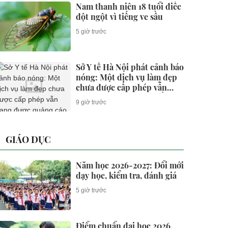
Nam thanh niên 18 tuổi điếc
đột ngột vì tiếng ve sầu
5 giờ trước
Sở Y tế Hà Nội phát cảnh báo
nóng: Một dịch vụ làm đẹp
chưa được cấp phép vẫn
đang được quảng cáo rầm rộ
9 giờ trước
GIÁO DỤC
Năm học 2026-2027: Đổi mới
dạy học, kiểm tra, đánh giá
5 giờ trước
Điểm chuẩn đại học 2026