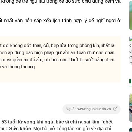
không để trẻ ngủ lâu trong xe do sức chịu đựng kém và
t nhất vẫn nên sắp xếp lịch trình hợp lý để nghỉ ngơi ở
đối không đốt than, củi, bếp lửa trong phòng kín, nhất là
 nên áp dụng các biện pháp giữ ấm an toàn như che chắn
ệm và quần áo đủ ấm; ưu tiên các thiết bị sưởi bằng điện
n và thông thoáng.
Nguồn
www.nguoiduatin.vn
3 tuổi tử vong khi ngủ, bác sĩ chỉ ra sai lầm "chết
 mục
Sức khỏe
. Mọi bài vở cộng tác xin gửi về địa chỉ