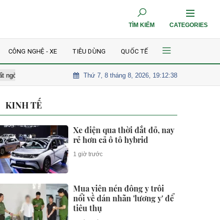
TÌM KIẾM
CATEGORIES
CÔNG NGHỆ - XE
TIÊU DÙNG
QUỐC TẾ
Thứ 7, 8 tháng 8, 2026, 19:12:39
ảm giá
Nữ hoàng phim 18+ cả năm chỉ dám ăn 1 gói mỳ, thành quả 
KINH TẾ
Xe điện qua thời đắt đỏ, nay
rẻ hơn cả ô tô hybrid
1 giờ trước
Mua viên nén đông y trôi
nổi về dán nhãn 'lương y' để
tiêu thụ