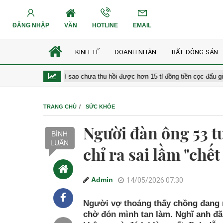
ĐĂNG NHẬP
VĂN
HOTLINE
EMAIL
KINH TẾ
DOANH NHÂN
BẤT ĐỘNG SẢN
m'
Vì sao chưa thu hồi được hơn 15 tỉ đồng tiền cọc đấu giá đất tại 
TRANG CHỦ
SỨC KHỎE
Người đàn ông 53 tu
BÌNH
LUẬN
chỉ ra sai lầm "chế
Admin
14/05/2026 07:30
Người vợ thoáng thấy chồng đang n
chờ đón mình tan làm. Nghĩ anh đã 