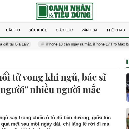
ĐẦU TƯ
SỨC KHỎE
GIÁO DỤC
VĂN HÓA
THỂ THAO
Gia Lai?
iPhone 18 cận ngày ra mắt, iPhone 17 Pro Max bất ngờ gi
ổi tử vong khi ngủ, bác sĩ
t người" nhiều người mắc
gủ say trong chiếc ô tô đỗ bên đường, giữa lúc
quá mệt sau một ngày dài, chị lặng lẽ rời đi mà