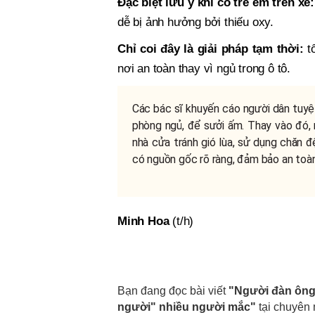
Đặc biệt lưu ý khi có trẻ em trên xe:
dễ bị ảnh hưởng bởi thiếu oxy.
Chỉ coi đây là giải pháp tạm thời:
tố
nơi an toàn thay vì ngủ trong ô tô.
Các bác sĩ khuyến cáo người dân tuyệt 
phòng ngủ, để sưởi ấm. Thay vào đó,
nhà cửa tránh gió lùa, sử dụng chăn đ
có nguồn gốc rõ ràng, đảm bảo an toà
Minh Hoa
(t/h)
Bạn đang đọc bài viết
"Người đàn ông 5
người" nhiều người mắc"
tại chuyên