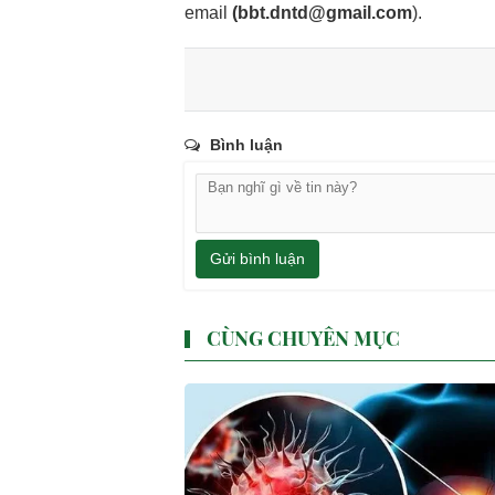
email
(
bbt.dntd@gmail.com
).
Bình luận
Gửi bình luận
CÙNG CHUYÊN MỤC