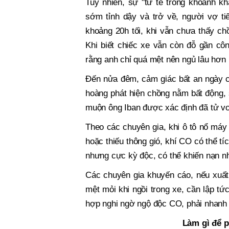
Tuy nhiên, sự "tử tế trong khoảnh kh
sớm tỉnh dậy và trở về, người vợ ti
khoảng 20h tối, khi vẫn chưa thấy chồ
Khi biết chiếc xe vẫn còn đỗ gần cô
rằng anh chỉ quá mệt nên ngủ lâu hơn
Đến nửa đêm, cảm giác bất an ngày cà
hoàng phát hiện chồng nằm bất động, s
muộn ông Iban được xác định đã tử v
Theo các chuyên gia, khi ô tô nổ máy 
hoặc thiếu thông gió, khí CO có thể t
nhưng cực kỳ độc, có thể khiến nạn n
Các chuyên gia khuyến cáo, nếu xuất
mệt mỏi khi ngồi trong xe, cần lập tứ
hợp nghi ngờ ngộ độc CO, phải nhanh 
Làm gì để 