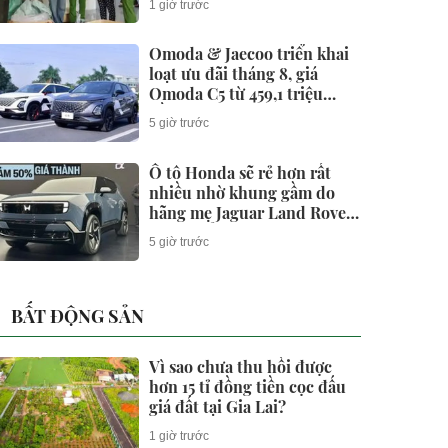
1 giờ trước
Omoda & Jaecoo triển khai
loạt ưu đãi tháng 8, giá
Omoda C5 từ 459,1 triệu
đồng
5 giờ trước
Ô tô Honda sẽ rẻ hơn rất
nhiều nhờ khung gầm do
hãng mẹ Jaguar Land Rover
phát triển?
5 giờ trước
BẤT ĐỘNG SẢN
Vì sao chưa thu hồi được
hơn 15 tỉ đồng tiền cọc đấu
giá đất tại Gia Lai?
1 giờ trước