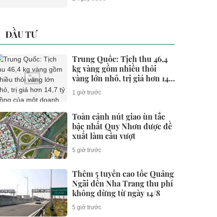
ĐẦU TƯ
Trung Quốc: Tịch thu 46,4
kg vàng gồm nhiều thỏi
vàng lớn nhỏ, trị giá hơn 14,7
tỷ đồng của một doanh nhân
1 giờ trước
Toàn cảnh nút giao ùn tắc
bậc nhất Quy Nhơn được đề
xuất làm cầu vượt
5 giờ trước
Thêm 5 tuyến cao tốc Quảng
Ngãi đến Nha Trang thu phí
không dừng từ ngày 14/8
5 giờ trước