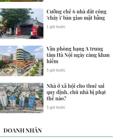
Cưỡng chế 6 nhà đất công
'chây ì' bàn giao mặt bằng
1 giờ trước
Văn phòng hạng A trung
tâm Hà Nội ngày càng khan
hiếm
5 giờ trước
Nhà ở xã hội cho thuê sai
quy định, chủ nhà bị phạt
thế nào?
5 giờ trước
DOANH NHÂN