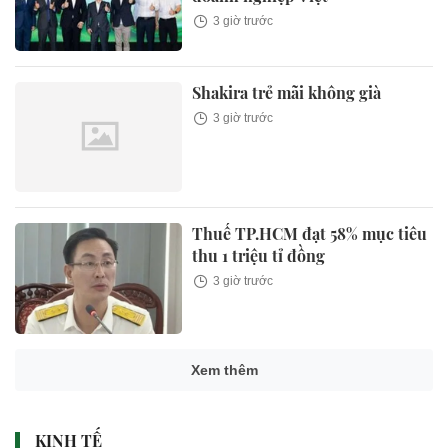
3 giờ trước
Shakira trẻ mãi không già
3 giờ trước
Thuế TP.HCM đạt 58% mục tiêu
thu 1 triệu tỉ đồng
3 giờ trước
Xem thêm
KINH TẾ