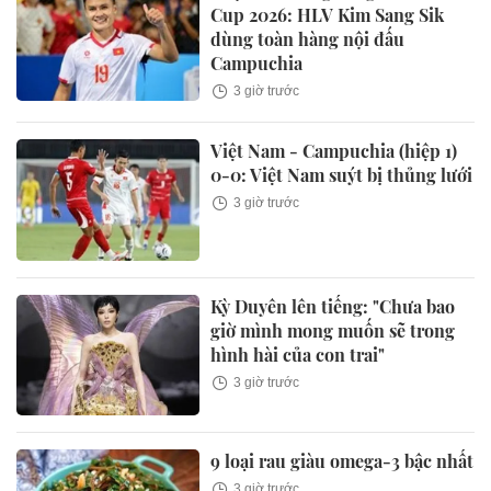
Cup 2026: HLV Kim Sang Sik
dùng toàn hàng nội đấu
Campuchia
3 giờ trước
Việt Nam - Campuchia (hiệp 1)
0-0: Việt Nam suýt bị thủng lưới
3 giờ trước
Kỳ Duyên lên tiếng: "Chưa bao
giờ mình mong muốn sẽ trong
hình hài của con trai"
3 giờ trước
9 loại rau giàu omega-3 bậc nhất
3 giờ trước