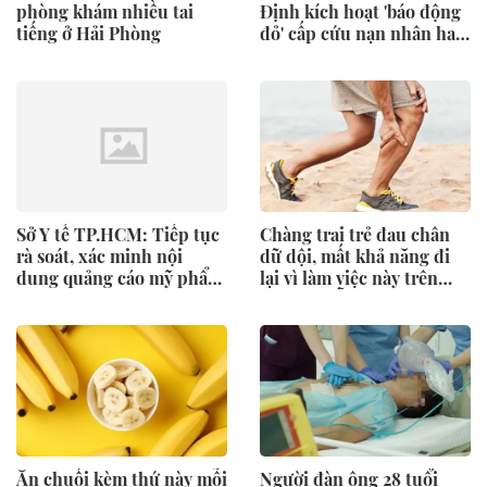
phòng khám nhiều tai
Định kích hoạt 'báo động
tiếng ở Hải Phòng
đỏ' cấp cứu nạn nhân hai
vụ cháy
Sở Y tế TP.HCM: Tiếp tục
Chàng trai trẻ đau chân
rà soát, xác minh nội
dữ dội, mất khả năng đi
dung quảng cáo mỹ phẩm
lại vì làm việc này trên
nhãn hàng Candid
giường mỗi ngày
Ăn chuối kèm thứ này mỗi
Người đàn ông 28 tuổi