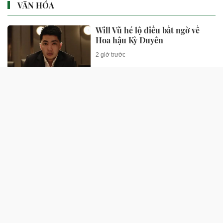
VĂN HÓA
Will Vũ hé lộ điều bất ngờ về
Hoa hậu Kỳ Duyên
2 giờ trước
AI và bản quyền số đặt ra yêu
cầu mới khi sửa Luật Xuất bản
2 giờ trước
Kỳ Duyên lên tiếng: "Chưa bao
giờ mình mong muốn sẽ trong
hình hài của con trai"
3 giờ trước