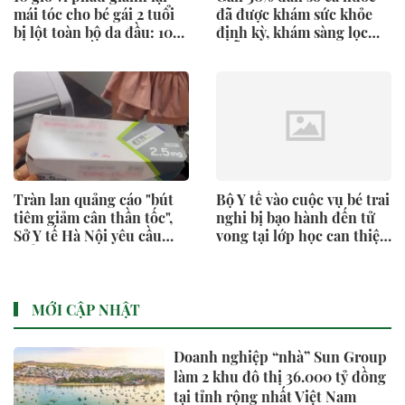
mái tóc cho bé gái 2 tuổi
đã được khám sức khỏe
bị lột toàn bộ da đầu: 10
định kỳ, khám sàng lọc
năm sau, điều xúc động
miễn phí
xảy ra tại Bệnh viện Việt
Đức
Tràn lan quảng cáo "bút
Bộ Y tế vào cuộc vụ bé trai
tiêm giảm cân thần tốc",
nghi bị bạo hành đến tử
Sở Y tế Hà Nội yêu cầu
vong tại lớp học can thiệp
kiểm tra
'chui'
MỚI CẬP NHẬT
Doanh nghiệp “nhà” Sun Group
làm 2 khu đô thị 36.000 tỷ đồng
tại tỉnh rộng nhất Việt Nam