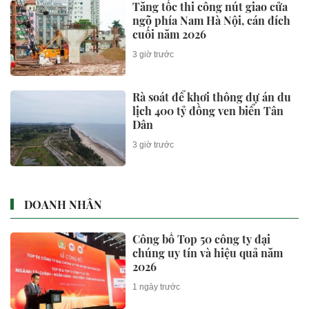
Tăng tốc thi công nút giao cửa
ngõ phía Nam Hà Nội, cán đích
cuối năm 2026
3 giờ trước
Rà soát để khơi thông dự án du
lịch 400 tỷ đồng ven biển Tân
Dân
3 giờ trước
DOANH NHÂN
Công bố Top 50 công ty đại
chúng uy tín và hiệu quả năm
2026
1 ngày trước