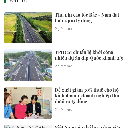
ĐẦU TƯ
Thu phí cao tốc Bắc - Nam đạt
hơn 1.300 tỷ đồng
2 giờ trước
TPHCM chuẩn bị khởi công
nhiều dự án dịp Quốc khánh 2/9
2 giờ trước
Đề xuất giảm 30% thuế cho hộ
kinh doanh, doanh nghiệp thu
dưới 10 tỷ đồng
2 giờ trước
Việt Nam có 1 đại học vùng vừa