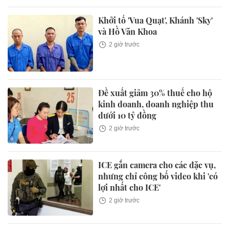
Khởi tố 'Vua Quạt', Khánh 'Sky'
và Hồ Văn Khoa
2 giờ trước
Đề xuất giảm 30% thuế cho hộ
kinh doanh, doanh nghiệp thu
dưới 10 tỷ đồng
2 giờ trước
ICE gắn camera cho các đặc vụ,
nhưng chỉ công bố video khi 'có
lợi nhất cho ICE'
2 giờ trước