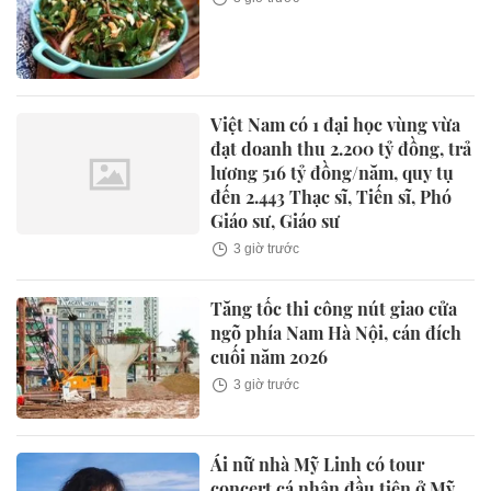
Việt Nam có 1 đại học vùng vừa
đạt doanh thu 2.200 tỷ đồng, trả
lương 516 tỷ đồng/năm, quy tụ
đến 2.443 Thạc sĩ, Tiến sĩ, Phó
Giáo sư, Giáo sư
3 giờ trước
Tăng tốc thi công nút giao cửa
ngõ phía Nam Hà Nội, cán đích
cuối năm 2026
3 giờ trước
Ái nữ nhà Mỹ Linh có tour
concert cá nhân đầu tiên ở Mỹ