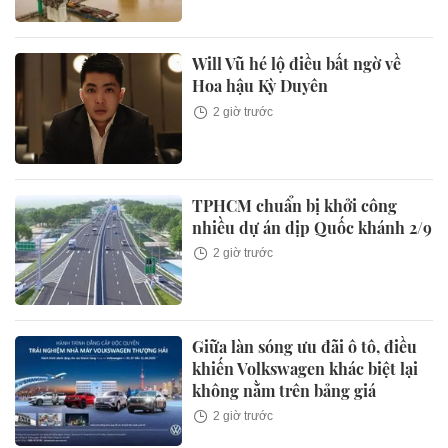
Will Vũ hé lộ điều bất ngờ về
Hoa hậu Kỳ Duyên
2 giờ trước
TPHCM chuẩn bị khởi công
nhiều dự án dịp Quốc khánh 2/9
2 giờ trước
Giữa làn sóng ưu đãi ô tô, điều
khiến Volkswagen khác biệt lại
không nằm trên bảng giá
2 giờ trước