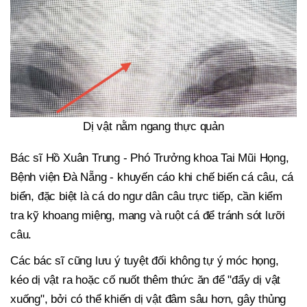
Dị vật nằm ngang thực quản
Bác sĩ Hồ Xuân Trung - Phó Trưởng khoa Tai Mũi Họng,
Bệnh viện Đà Nẵng - khuyến cáo khi chế biến cá câu, cá
biển, đặc biệt là cá do ngư dân câu trực tiếp, cần kiểm
tra kỹ khoang miệng, mang và ruột cá để tránh sót lưỡi
câu.
Các bác sĩ cũng lưu ý tuyệt đối không tự ý móc họng,
kéo dị vật ra hoặc cố nuốt thêm thức ăn để "đẩy dị vật
xuống", bởi có thể khiến dị vật đâm sâu hơn, gây thủng