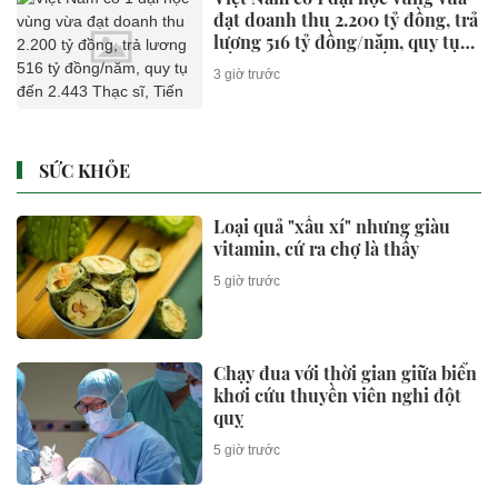
đạt doanh thu 2.200 tỷ đồng, trả
lương 516 tỷ đồng/năm, quy tụ
đến 2.443 Thạc sĩ, Tiến sĩ, Phó
3 giờ trước
Giáo sư, Giáo sư
SỨC KHỎE
Loại quả "xấu xí" nhưng giàu
vitamin, cứ ra chợ là thấy
5 giờ trước
Chạy đua với thời gian giữa biển
khơi cứu thuyền viên nghi đột
quỵ
5 giờ trước