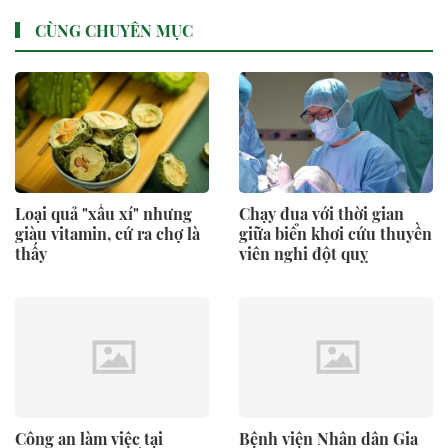
CÙNG CHUYÊN MỤC
Loại quả "xấu xí" nhưng
Chạy đua với thời gian
giàu vitamin, cứ ra chợ là
giữa biển khơi cứu thuyền
thấy
viên nghi đột quỵ
Công an làm việc tại
Bệnh viện Nhân dân Gia