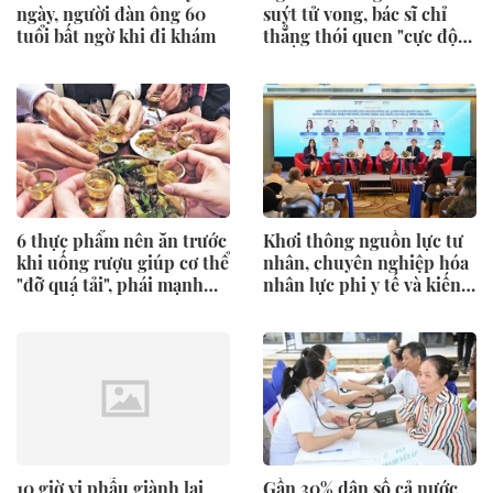
ngày, người đàn ông 60
suýt tử vong, bác sĩ chỉ
tuổi bất ngờ khi đi khám
thẳng thói quen "cực độc"
nhiều người trẻ xem nhẹ
6 thực phẩm nên ăn trước
Khơi thông nguồn lực tư
khi uống rượu giúp cơ thể
nhân, chuyên nghiệp hóa
"đỡ quá tải", phái mạnh
nhân lực phi y tế và kiến
nên biết
tạo hệ sinh thái
10 giờ vi phẫu giành lại
Gần 30% dân số cả nước