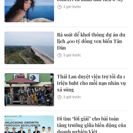
3 giờ trước
Rà soát để khơi thông dự án du
lịch 400 tỷ đồng ven biển Tân
Dân
3 giờ trước
Thái Lan duyệt viện trợ tối đa 1
triệu baht cho mỗi nạn nhân vụ
xả súng
3 giờ trước
Đi tìm “lời giải” cho bài toán
tăng trưởng giữa biến động của
doanh nghiệp Việt