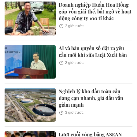
Doanh nghiệp Huấn Hoa Hồng
góp vốn giải thể, bất ngờ về hoạt
động công ty 100 tỉ khác
2 giờ trước
AI và bản quyền số đặt ra yêu
cầu mới khi sửa Luật Xuất bản
2 giờ trước
Nghịch lý kho dầu toàn cầu
đang cạn nhanh, giá dầu vẫn
giảm mạnh
3 giờ trước
Lượt cuối vòng bảng ASEAN