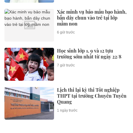
Xác minh vụ bảo mẫu bạo hành,
bắn dây chun vào trẻ tại lớp
mầm non
6 giờ trước
Học sinh lớp 1, 9 và 12 tựu
trường sớm nhất từ ngày 22/8
7 giờ trước
Lịch thi lại kỳ thi Tốt nghiệp
THPT tại trường Chuyên Tuyên
Quang
1 ngày trước