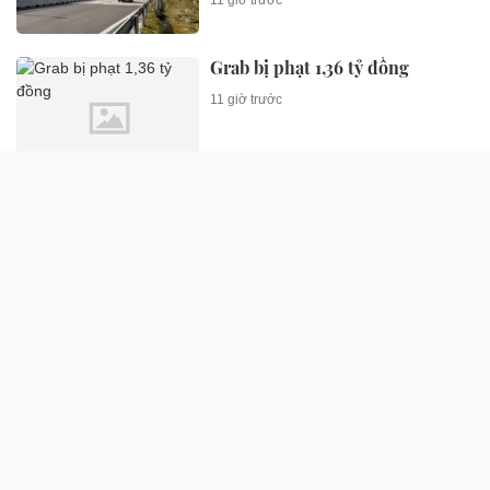
11 giờ trước
Grab bị phạt 1,36 tỷ đồng
11 giờ trước
SỨC KHỎE
Đau chân dữ dội sau khi châm
cứu, người phụ nữ sốc nặng khi
biết sự thật đáng sợ
1 giờ trước
Người đàn ông 65 tuổi nhập viện
nguy kịch sau 2 tuần ăn liên tục
món "vạn người thích"