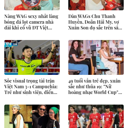
Nàng WAG sexy nhất làng
Dàn WAGs Chu Thanh
bóng đá lọt camera nhà
Huyền, Doãn Hải My, vợ
đài khi cổ vũ ĐT Việt
Xuân Son đọ sắc trên sân
Nam, visual đời thường
Mỹ Đình nhưng vợ Thành
gây sốt
Chung mới chiếm
"spotlight"
Sốc visual trọng tài trận
49 tuổi vẫn trẻ đẹp, xuân
Việt Nam 3-1 Campuchia:
sắc như thủa 19: "Nữ
Trẻ như sinh viên, điển
hoàng nhạc World Cup"
trai hút mắt khiến dân
Shakira tái hiện bức ảnh
mạng thi nhau "truy tìm"
huyền thoại sau 30 năm,
danh tính
nhan sắc đỉnh cao gây sốt