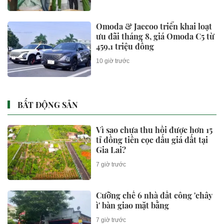
Omoda & Jaecoo triển khai loạt
ưu đãi tháng 8, giá Omoda C5 từ
459,1 triệu đồng
10 giờ trước
BẤT ĐỘNG SẢN
Vì sao chưa thu hồi được hơn 15
tỉ đồng tiền cọc đấu giá đất tại
Gia Lai?
7 giờ trước
Cưỡng chế 6 nhà đất công 'chây
ì' bàn giao mặt bằng
7 giờ trước