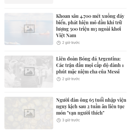
Khoan sâu 4.700 mét xuống đáy
biển, phát hiện mỏ dầu khí trữ
lượng 500 triệu m3 ngoài khơi
Việt Nam
2 giờ trước
Liên đoàn Bóng đá Argentina:
Các trận đấu mọi cấp độ dành 1
phút mặc niệm cha của Messi
2 giờ trước
Người đàn ông 65 tuổi nhập viện
nguy kịch sau 2 tuần ăn liên tục
món "vạn người thích"
3 giờ trước