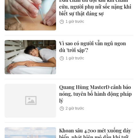
cứu, người phụ nữ sốc nặng khi
biết sự thật đáng sợ
1 giờ trước
Vì sao có người vẫn ngủ ngon
dù 'trời sập'?
1 giờ trước
Quang Hùng MasterD cảnh báo
nóng, tuyên bố hành động pháp
lý
2 giờ trước
Khoan sâu 4.700 mét xuống đáy
biển, phát hiện mỏ dầu khí trữ