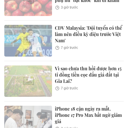
phụ nữ "bật khóc" khi đi khám
3 giờ trước
CĐV Malaysia: 'Đội tuyển có thể
làm nên điều kỳ diệu trước Việt
Nam'
7 giờ trước
Vì sao chưa thu hồi được hơn 15
tỉ đồng tiền cọc đấu giá đất tại
Gia Lai?
7 giờ trước
iPhone 18 cận ngày ra mắt,
iPhone 17 Pro Max bất ngờ giảm
giá