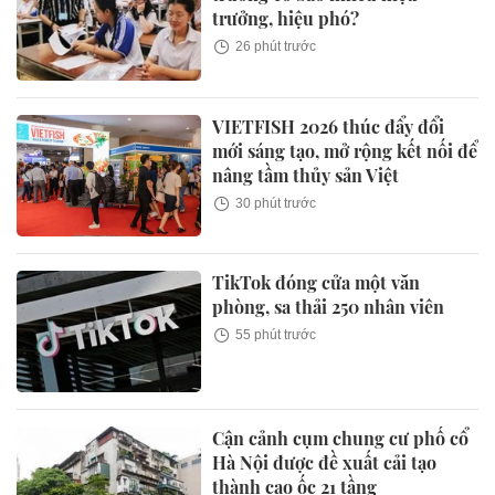
trưởng, hiệu phó?
26 phút trước
VIETFISH 2026 thúc đẩy đổi
mới sáng tạo, mở rộng kết nối để
nâng tầm thủy sản Việt
30 phút trước
TikTok đóng cửa một văn
phòng, sa thải 250 nhân viên
55 phút trước
Cận cảnh cụm chung cư phố cổ
Hà Nội được đề xuất cải tạo
thành cao ốc 21 tầng