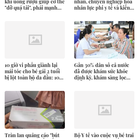
khi uống rượu giúp cơ thể
nhân, chuyên nghiệp hóa
"đỡ quá tải", phái mạnh
nhân lực phi y tế và kiến
nên biết
tạo hệ sinh thái
10 giờ vi phẫu giành lại
Gần 30% dân số cả nước
mái tóc cho bé gái 2 tuổi
đã được khám sức khỏe
bị lột toàn bộ da đầu: 10
định kỳ, khám sàng lọc
năm sau, điều xúc động
miễn phí
xảy ra tại Bệnh viện Việt
Đức
Tràn lan quảng cáo "bút
Bộ Y tế vào cuộc vụ bé trai