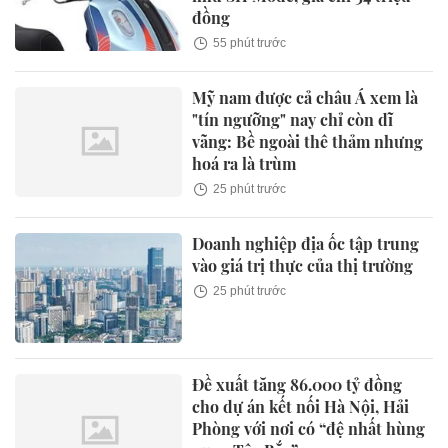
đồng
55 phút trước
Mỹ nam được cả châu Á xem là
"tín ngưỡng" nay chỉ còn dĩ
vãng: Bề ngoài thê thảm nhưng
hoá ra là trùm
25 phút trước
Doanh nghiệp địa ốc tập trung
vào giá trị thực của thị trường
25 phút trước
Đề xuất tăng 86.000 tỷ đồng
cho dự án kết nối Hà Nội, Hải
Phòng với nơi có “đệ nhất hùng