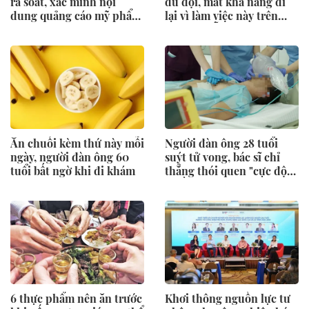
rà soát, xác minh nội
dữ dội, mất khả năng đi
dung quảng cáo mỹ phẩm
lại vì làm việc này trên
nhãn hàng Candid
giường mỗi ngày
Ăn chuối kèm thứ này mỗi
Người đàn ông 28 tuổi
ngày, người đàn ông 60
suýt tử vong, bác sĩ chỉ
tuổi bất ngờ khi đi khám
thẳng thói quen "cực độc"
nhiều người trẻ xem nhẹ
6 thực phẩm nên ăn trước
Khơi thông nguồn lực tư