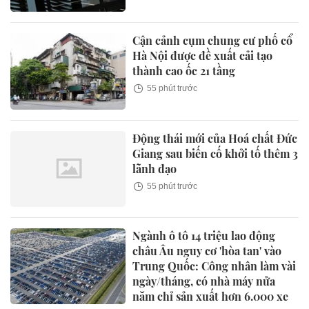
Cận cảnh cụm chung cư phố cổ
Hà Nội được đề xuất cải tạo
thành cao ốc 21 tầng
55 phút trước
Động thái mới của Hoá chất Đức
Giang sau biến cố khởi tố thêm 3
lãnh đạo
55 phút trước
Ngành ô tô 14 triệu lao động
châu Âu nguy cơ 'hòa tan' vào
Trung Quốc: Công nhân làm vài
ngày/tháng, có nhà máy nửa
năm chỉ sản xuất hơn 6.000 xe