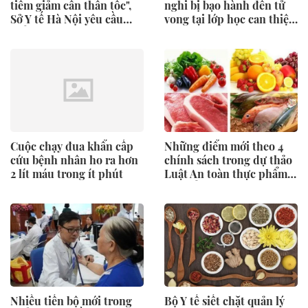
tiêm giảm cân thần tốc",
nghi bị bạo hành đến tử
Sở Y tế Hà Nội yêu cầu
vong tại lớp học can thiệp
kiểm tra
'chui'
Cuộc chạy đua khẩn cấp
Những điểm mới theo 4
cứu bệnh nhân ho ra hơn
chính sách trong dự thảo
2 lít máu trong ít phút
Luật An toàn thực phẩm
sửa đổi
Nhiều tiến bộ mới trong
Bộ Y tế siết chặt quản lý