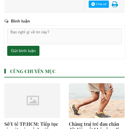
Chia sẻ
Bình luận
Gửi bình luận
CÙNG CHUYÊN MỤC
Sở Y tế TP.HCM: Tiếp tục
Chàng trai trẻ đau chân