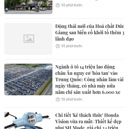
55 phút trước
Động thái mới của Hoá chất Đức
Giang sau biến cố khởi tố thêm 3
lãnh đạo
55 phút trước
Ngành ô tô 14 triệu lao động
châu Âu nguy cơ 'hòa tan' vào
Trung Quốc: Công nhân làm vài
ngày/tháng, có nhà máy nửa
năm chỉ sản xuất hơn 6.000 xe
55 phút trước
Chi tiết 'kẻ thách thức' Honda
Vision vừa ra mắt: Thiết kế đẹp
như SH Mode, giá chỉ 34 triệu