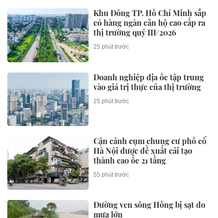
Khu Đông TP. Hồ Chí Minh sắp
có hàng ngàn căn hộ cao cấp ra
thị trường quý III/2026
25 phút trước
Doanh nghiệp địa ốc tập trung
vào giá trị thực của thị trường
25 phút trước
Cận cảnh cụm chung cư phố cổ
Hà Nội được đề xuất cải tạo
thành cao ốc 21 tầng
55 phút trước
Đường ven sông Hồng bị sạt do
mưa lớn