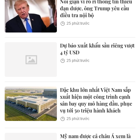
Nổi giận vì rò rỉ thông tin thiếu
đạn dược, ông Trump yêu cầu
điều tra nội bộ
25 phút trước
Dự báo xuất khẩu sầu riêng vượt
4 tỷ USD
25 phút trước
Đặc khu lớn nhất Việt Nam sắp
xuất hiện một công trình cạnh
sân bay quy mô hàng đầu, phục
vụ tới 50 triệu hành khách
25 phút trước
Mỹ nam được cả châu Á xem là