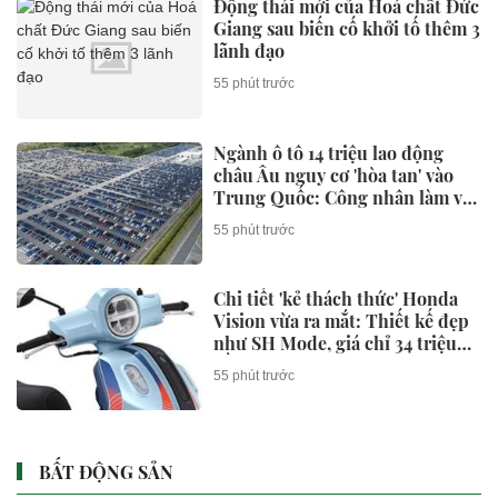
Động thái mới của Hoá chất Đức
Giang sau biến cố khởi tố thêm 3
lãnh đạo
55 phút trước
Ngành ô tô 14 triệu lao động
châu Âu nguy cơ 'hòa tan' vào
Trung Quốc: Công nhân làm vài
ngày/tháng, có nhà máy nửa
55 phút trước
năm chỉ sản xuất hơn 6.000 xe
Chi tiết 'kẻ thách thức' Honda
Vision vừa ra mắt: Thiết kế đẹp
như SH Mode, giá chỉ 34 triệu
đồng
55 phút trước
BẤT ĐỘNG SẢN