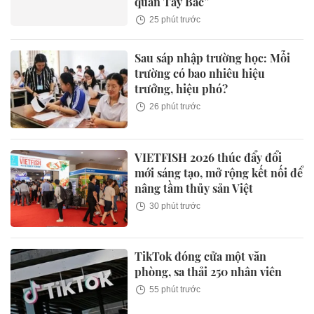
quan Tây Bắc”
25 phút trước
Sau sáp nhập trường học: Mỗi
trường có bao nhiêu hiệu
trưởng, hiệu phó?
26 phút trước
VIETFISH 2026 thúc đẩy đổi
mới sáng tạo, mở rộng kết nối để
nâng tầm thủy sản Việt
30 phút trước
TikTok đóng cửa một văn
phòng, sa thải 250 nhân viên
55 phút trước