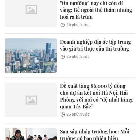
"tín ngưỡng" nay chỉ còn dĩ
vãng: Bề ngoài thê thảm nhưng
hoá ra là trùm
25 phút trước
Doanh nghiệp địa ốc tập trung
vào giá trị thực của thị trường
25 phút trước
Đề xuất tăng 86.000 tỷ đồng
cho dự án kết nối Hà Nội, Hải
Phòng với nơi có “đệ nhất hùng
quan Tây Bắc”
25 phút trước
Sau sáp nhập trường học: Mỗi
trường có bao nhiêu hiệu