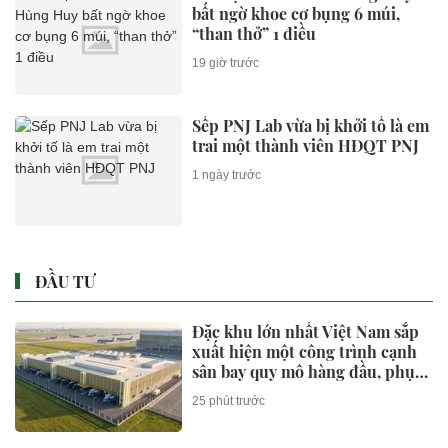
bất ngờ khoe cơ bụng 6 múi,
“than thở” 1 điều
19 giờ trước
Sếp PNJ Lab vừa bị khởi tố là em
trai một thành viên HĐQT PNJ
1 ngày trước
ĐẦU TƯ
Đặc khu lớn nhất Việt Nam sắp
xuất hiện một công trình cạnh
sân bay quy mô hàng đầu, phục
vụ tới 50 triệu hành khách
25 phút trước