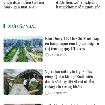
chẩn đoán, điều trị tiêu
dược liệu, xử lý nghiêm
hóa - gan mật 2026
hàng không rõ nguồn gốc
MỚI CẬP NHẬT
Khu Đông TP. Hồ Chí Minh sắp
có hàng ngàn căn hộ cao cấp ra
thị trường quý III/2026
25 phút trước
Vụ 17 hài cốt nghi liệt sĩ đặc
công Quân khu 5: Xuất hiện
danh sách 17 liệt sĩ với nhiều
thông tin trùng khớp
25 phút trước