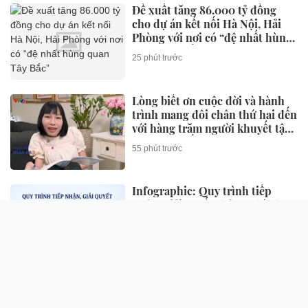
Đề xuất tăng 86.000 tỷ đồng
cho dự án kết nối Hà Nội, Hải
Phòng với nơi có “đệ nhất hùng
quan Tây Bắc”
25 phút trước
Lòng biết ơn cuộc đời và hành
trình mang đôi chân thứ hai đến
với hàng trăm người khuyết tật
của Giám đốc Ba bánh Hà Nam
55 phút trước
Infographic: Quy trình tiếp
nhận, giải quyết thủ tục hành
chính trực tuyến theo quy định
mới
1 giờ trước
SỨC KHỎE