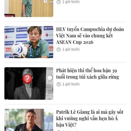
1 giờ trước
HLV tuyển Campuchia dự đoán
Việt Nam sẽ vào chung kết
ASEAN Cup 2026
1 giờ trước
Phát hiện thi thể hoa hậu 39
tuổi trong túi xách giữa rừng
1 giờ trước
Patrik Lê Giang là ai mà gây sốt
khi vướng nghi vấn hẹn hò Á
hậu Việt?