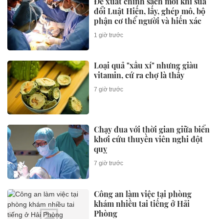
Đề xuất chính sách mới khi sửa
đổi Luật Hiến, lấy, ghép mô, bộ
phận cơ thể người và hiến xác
1 giờ trước
Loại quả "xấu xí" nhưng giàu
vitamin, cứ ra chợ là thấy
7 giờ trước
Chạy đua với thời gian giữa biển
khơi cứu thuyền viên nghi đột
quỵ
7 giờ trước
Công an làm việc tại phòng
khám nhiều tai tiếng ở Hải
Phòng