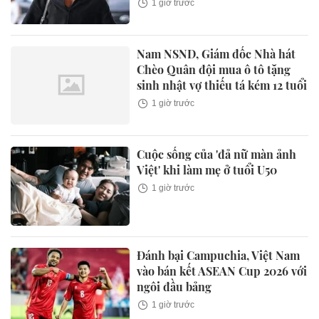
1 giờ trước
Nam NSND, Giám đốc Nhà hát
Chèo Quân đội mua ô tô tặng
sinh nhật vợ thiếu tá kém 12 tuổi
1 giờ trước
Cuộc sống của 'đả nữ màn ảnh
Việt' khi làm mẹ ở tuổi U50
1 giờ trước
Đánh bại Campuchia, Việt Nam
vào bán kết ASEAN Cup 2026 với
ngôi đầu bảng
1 giờ trước