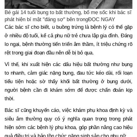
Bé gái 14 tuổi bụng to bất thường, bố mẹ sốc khi bác sĩ
phát hiện bí mật "đáng sợ" bên trongĐỌC NGAY
Các bác sĩ cho biết, u buồng trứng là bệnh lý có thể gặp
ở nhiều độ tuổi, kể cả phụ nữ trẻ chưa lập gia đình. Đáng
lo ngại, bệnh thường tiến triển âm thầm, ít triệu chứng rõ
rệt trong giai đoạn đầu nên dễ bị bỏ qua.
Vì thế, khi xuất hiện các dấu hiệu bất thường như bụng
to nhanh, cảm giác nặng bụng, đau tức kéo dài, rối loạn
tiểu tiện hoặc sờ thấy khối bất thường ở bụng dưới,
người bệnh cần đi khám sớm để được chẩn đoán kịp
thời.
Bác sĩ cũng khuyến cáo, việc khám phụ khoa định kỳ và
siêu âm thường quy có ý nghĩa quan trọng trong phát
hiện sớm các bệnh lý phụ khoa, góp phần nâng cao hiệu
quả điều trị và bảo tồn chức năng sinh sản cho phụ nữ.