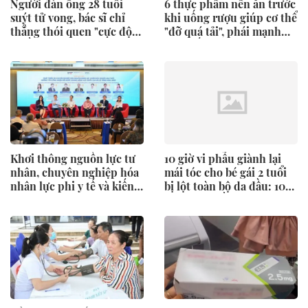
Người đàn ông 28 tuổi
6 thực phẩm nên ăn trước
suýt tử vong, bác sĩ chỉ
khi uống rượu giúp cơ thể
thẳng thói quen "cực độc"
"đỡ quá tải", phái mạnh
nhiều người trẻ xem nhẹ
nên biết
Khơi thông nguồn lực tư
10 giờ vi phẫu giành lại
nhân, chuyên nghiệp hóa
mái tóc cho bé gái 2 tuổi
nhân lực phi y tế và kiến
bị lột toàn bộ da đầu: 10
tạo hệ sinh thái
năm sau, điều xúc động
xảy ra tại Bệnh viện Việt
Đức