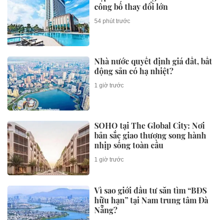
công bố thay đổi lớn
54 phút trước
Nhà nước quyết định giá đất, bất
động sản có hạ nhiệt?
1 giờ trước
SOHO tại The Global City: Nơi
bản sắc giao thương song hành
nhịp sống toàn cầu
1 giờ trước
Vì sao giới đầu tư săn tìm “BĐS
hữu hạn” tại Nam trung tâm Đà
Nẵng?