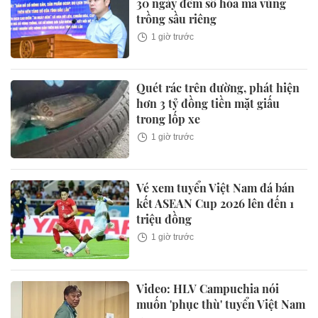
30 ngày đêm số hóa mã vùng
trồng sầu riêng
1 giờ trước
Quét rác trên đường, phát hiện
hơn 3 tỷ đồng tiền mặt giấu
trong lốp xe
1 giờ trước
Vé xem tuyển Việt Nam đá bán
kết ASEAN Cup 2026 lên đến 1
triệu đồng
1 giờ trước
Video: HLV Campuchia nói
muốn 'phục thù' tuyển Việt Nam