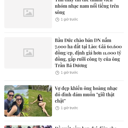
nhóm nhạc nam nổi tiếng trên
sông
1 giờ trước
Bầu Đức chào bán DN nắm
7.000 ha đất tại Lào: Giá 60.600
đồng/cp, định giá hơn 11.000 tỷ
đồng, gấp rưỡi công ty của ông
Trần Bá Dương
1 giờ trước
Vợ đẹp khiến ông hoàng nhạc
đỏ đình đám muốn "giữ thật
chặt"
1 giờ trước