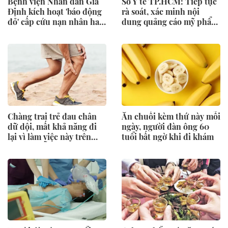
Bệnh viện Nhân dân Gia
Sở Y tế TP.HCM: Tiếp tục
Định kích hoạt 'báo động
rà soát, xác minh nội
đỏ' cấp cứu nạn nhân hai
dung quảng cáo mỹ phẩm
vụ cháy
nhãn hàng Candid
Chàng trai trẻ đau chân
Ăn chuối kèm thứ này mỗi
dữ dội, mất khả năng đi
ngày, người đàn ông 60
lại vì làm việc này trên
tuổi bất ngờ khi đi khám
giường mỗi ngày