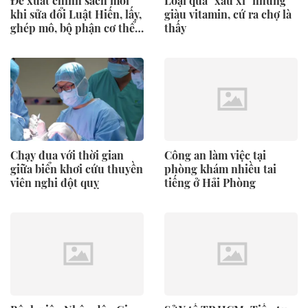
Đề xuất chính sách mới
Loại quả "xấu xí" nhưng
khi sửa đổi Luật Hiến, lấy,
giàu vitamin, cứ ra chợ là
ghép mô, bộ phận cơ thể
thấy
người và hiến xác
Chạy đua với thời gian
Công an làm việc tại
giữa biển khơi cứu thuyền
phòng khám nhiều tai
viên nghi đột quỵ
tiếng ở Hải Phòng