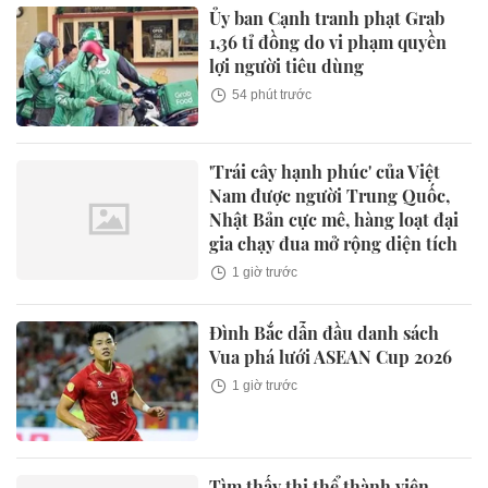
Ủy ban Cạnh tranh phạt Grab
1,36 tỉ đồng do vi phạm quyền
lợi người tiêu dùng
54 phút trước
'Trái cây hạnh phúc' của Việt
Nam được người Trung Quốc,
Nhật Bản cực mê, hàng loạt đại
gia chạy đua mở rộng diện tích
1 giờ trước
Đình Bắc dẫn đầu danh sách
Vua phá lưới ASEAN Cup 2026
1 giờ trước
Tìm thấy thi thể thành viên