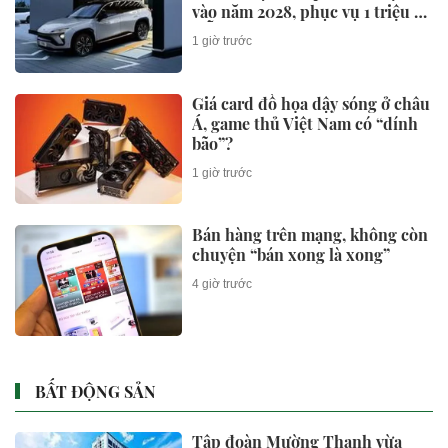
vào năm 2028, phục vụ 1 triệu xe
mỗi ngày chỉ với 3 phút
1 giờ trước
Giá card đồ họa dậy sóng ở châu
Á, game thủ Việt Nam có “dính
bão”?
1 giờ trước
Bán hàng trên mạng, không còn
chuyện “bán xong là xong”
4 giờ trước
BẤT ĐỘNG SẢN
Tập đoàn Mường Thanh vừa