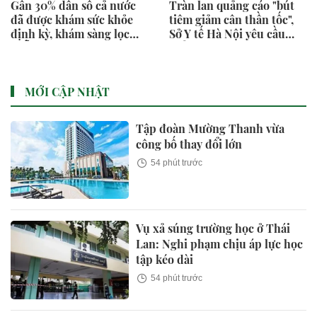
Gần 30% dân số cả nước
Tràn lan quảng cáo "bút
đã được khám sức khỏe
tiêm giảm cân thần tốc",
định kỳ, khám sàng lọc
Sở Y tế Hà Nội yêu cầu
miễn phí
kiểm tra
MỚI CẬP NHẬT
Tập đoàn Mường Thanh vừa
công bố thay đổi lớn
54 phút trước
Vụ xả súng trường học ở Thái
Lan: Nghi phạm chịu áp lực học
tập kéo dài
54 phút trước