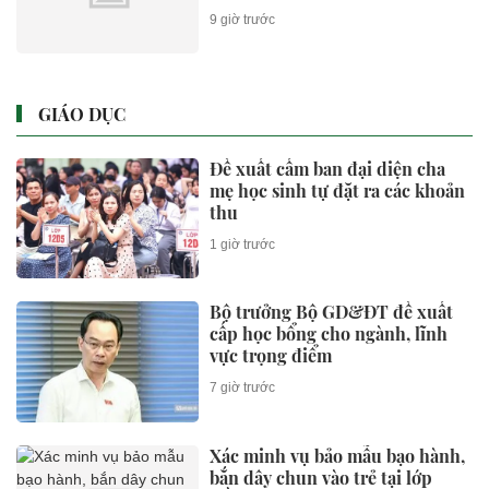
9 giờ trước
GIÁO DỤC
Đề xuất cấm ban đại diện cha
mẹ học sinh tự đặt ra các khoản
thu
1 giờ trước
Bộ trưởng Bộ GD&ĐT đề xuất
cấp học bổng cho ngành, lĩnh
vực trọng điểm
7 giờ trước
Xác minh vụ bảo mẫu bạo hành,
bắn dây chun vào trẻ tại lớp