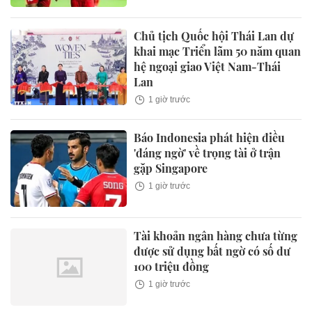
Chủ tịch Quốc hội Thái Lan dự
khai mạc Triển lãm 50 năm quan
hệ ngoại giao Việt Nam-Thái
Lan
1 giờ trước
Báo Indonesia phát hiện điều
'đáng ngờ' về trọng tài ở trận
gặp Singapore
1 giờ trước
Tài khoản ngân hàng chưa từng
được sử dụng bất ngờ có số dư
100 triệu đồng
1 giờ trước