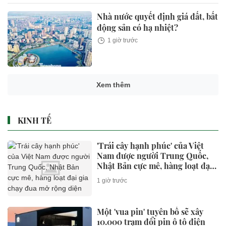
Nhà nước quyết định giá đất, bất
động sản có hạ nhiệt?
1 giờ trước
Xem thêm
KINH TẾ
'Trái cây hạnh phúc' của Việt
Nam được người Trung Quốc,
Nhật Bản cực mê, hàng loạt đại
gia chạy đua mở rộng diện tích
1 giờ trước
Một 'vua pin' tuyên bố sẽ xây
10.000 trạm đổi pin ô tô điện