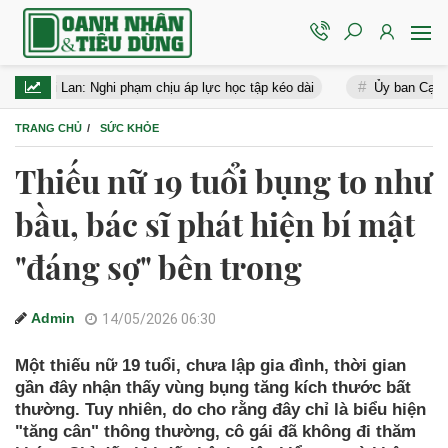
 Lan: Nghi phạm chịu áp lực học tập kéo dài
Ủy ban Cạnh tranh phạ
TRANG CHỦ
SỨC KHỎE
Thiếu nữ 19 tuổi bụng to như
bầu, bác sĩ phát hiện bí mật
"đáng sợ" bên trong
Admin
14/05/2026 06:30
Một thiếu nữ 19 tuổi, chưa lập gia đình, thời gian
gần đây nhận thấy vùng bụng tăng kích thước bất
thường. Tuy nhiên, do cho rằng đây chỉ là biểu hiện
"tăng cân" thông thường, cô gái đã không đi thăm