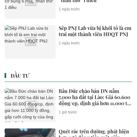
“than thở” 1 điều
1 ngày trước
Sếp PNJ Lab vừa bị khởi tố là em
trai một thành viên HĐQT PNJ
1 ngày trước
ĐẦU TƯ
Bầu Đức chào bán DN nắm
7.000 ha đất tại Lào: Giá 60.600
đồng/cp, định giá hơn 11.000 tỷ
đồng, gấp rưỡi công ty của ông
1 giờ trước
Trần Bá Dương
Quét rác trên đường, phát hiện