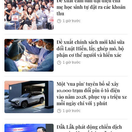
Đề xuất cấm ban đại diện cha
mẹ học sinh tự đặt ra các khoản
thu
1 giờ trước
Đề xuất chính sách mới khi sửa
đổi Luật Hiến, lấy, ghép mô, bộ
phận cơ thể người và hiến xác
1 giờ trước
Một 'vua pin' tuyên bố sẽ xây
10.000 trạm đổi pin ô tô điện
vào năm 2028, phục vụ 1 triệu xe
mỗi ngày chỉ với 3 phút
1 giờ trước
Đắk Lắk phát động chiến dịch