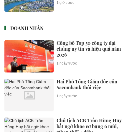
1 giờ trước
DOANH NHÂN
Công bố Top 50 công ty đại
chúng uy tín và hiệu quả năm
2026
1 ngày trước
Hai Phó Tổng Giám đốc của
Sacombank thôi việc
1 ngày trước
Chủ tịch ACB Trần Hùng Huy
bất ngờ khoe cơ bụng 6 múi,