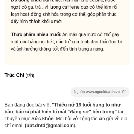
ngọt có ga, trà… vì lượng caffeine cao có thể làm rối
loạn hoạt động sinh hóa trong cơ thể, góp phần thúc
đẩy hình thành khối u mới.
Thực phẩm nhiều muối:
Ăn mặn quá mức có thể gây
mất cân bằng nội tiết, cản trở quá trình đào thải độc tố
và ảnh hưởng không tốt đến tình trạng u nang.
Trúc Chi
(t/h)
Nguồn
www.nguoiduatin.vn
Bạn đang đọc bài viết
"Thiếu nữ 19 tuổi bụng to như
bầu, bác sĩ phát hiện bí mật "đáng sợ" bên trong"
tại
chuyên mục
Sức khỏe
. Mọi bài vở cộng tác xin gửi về địa
chỉ email
(
bbt.dntd@gmail.com
).