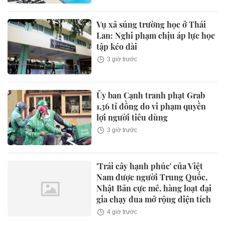
Vụ xả súng trường học ở Thái
Lan: Nghi phạm chịu áp lực học
tập kéo dài
3 giờ trước
Ủy ban Cạnh tranh phạt Grab
1,36 tỉ đồng do vi phạm quyền
lợi người tiêu dùng
3 giờ trước
'Trái cây hạnh phúc' của Việt
Nam được người Trung Quốc,
Nhật Bản cực mê, hàng loạt đại
gia chạy đua mở rộng diện tích
4 giờ trước