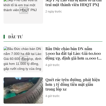
trai một thành viên HĐQT PNJ
2 ngày trước
ĐẦU TƯ
Bầu Đức chào bán DN nắm
7.000 ha đất tại Lào: Giá 60.600
đồng/cp, định giá hơn 11.000 tỷ
đồng, gấp rưỡi công ty của ông
4 giờ trước
Trần Bá Dương
Quét rác trên đường, phát hiện
hơn 3 tỷ đồng tiền mặt giấu
trong lốp xe
4 giờ trước