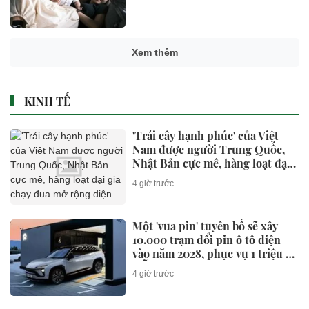
Xem thêm
KINH TẾ
'Trái cây hạnh phúc' của Việt
Nam được người Trung Quốc,
Nhật Bản cực mê, hàng loạt đại
gia chạy đua mở rộng diện tích
4 giờ trước
Một 'vua pin' tuyên bố sẽ xây
10.000 trạm đổi pin ô tô điện
vào năm 2028, phục vụ 1 triệu xe
mỗi ngày chỉ với 3 phút
4 giờ trước