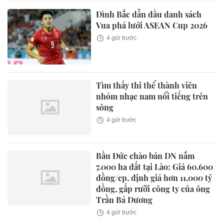
Đình Bắc dẫn đầu danh sách
Vua phá lưới ASEAN Cup 2026
4 giờ trước
Tìm thấy thi thể thành viên
nhóm nhạc nam nổi tiếng trên
sông
4 giờ trước
Bầu Đức chào bán DN nắm
7.000 ha đất tại Lào: Giá 60.600
đồng/cp, định giá hơn 11.000 tỷ
đồng, gấp rưỡi công ty của ông
Trần Bá Dương
4 giờ trước