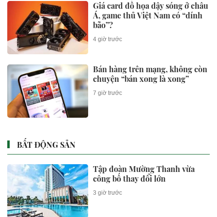
Giá card đồ họa dậy sóng ở châu
Á, game thủ Việt Nam có “dính
bão”?
4 giờ trước
Bán hàng trên mạng, không còn
chuyện “bán xong là xong”
7 giờ trước
BẤT ĐỘNG SẢN
Tập đoàn Mường Thanh vừa
công bố thay đổi lớn
3 giờ trước