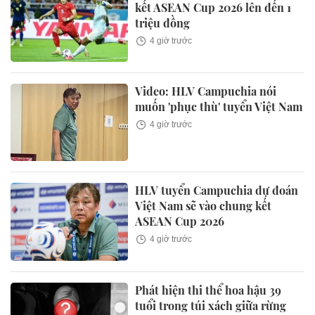
kết ASEAN Cup 2026 lên đến 1
triệu đồng
4 giờ trước
Video: HLV Campuchia nói
muốn 'phục thù' tuyển Việt Nam
4 giờ trước
HLV tuyển Campuchia dự đoán
Việt Nam sẽ vào chung kết
ASEAN Cup 2026
4 giờ trước
Phát hiện thi thể hoa hậu 39
tuổi trong túi xách giữa rừng