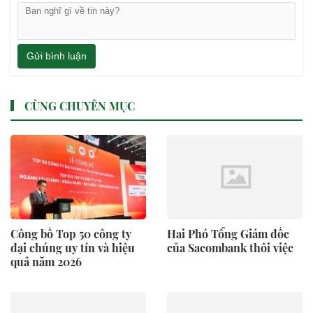
Gửi bình luận
CÙNG CHUYÊN MỤC
Công bố Top 50 công ty
Hai Phó Tổng Giám đốc
đại chúng uy tín và hiệu
của Sacombank thôi việc
quả năm 2026