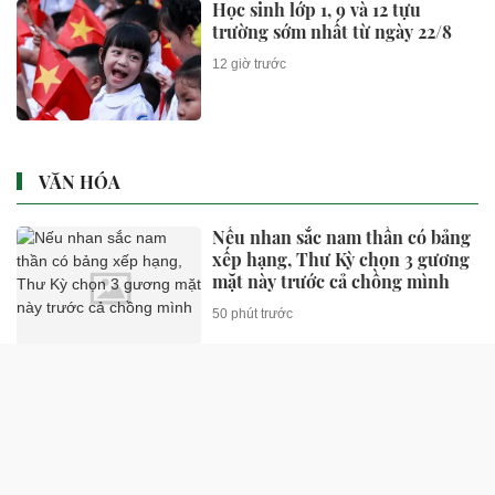
Học sinh lớp 1, 9 và 12 tựu
trường sớm nhất từ ngày 22/8
12 giờ trước
VĂN HÓA
Nếu nhan sắc nam thần có bảng
xếp hạng, Thư Kỳ chọn 3 gương
mặt này trước cả chồng mình
50 phút trước
Cặp diễn viên phim giờ vàng
Việt vừa công khai yêu đã chốt
kèo
51 phút trước