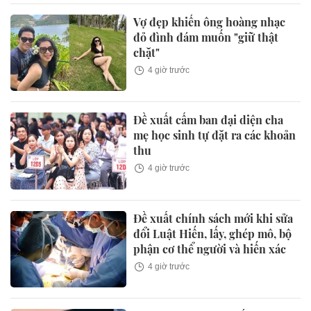
Vợ đẹp khiến ông hoàng nhạc
đỏ đình đám muốn "giữ thật
chặt"
4 giờ trước
Đề xuất cấm ban đại diện cha
mẹ học sinh tự đặt ra các khoản
thu
4 giờ trước
Đề xuất chính sách mới khi sửa
đổi Luật Hiến, lấy, ghép mô, bộ
phận cơ thể người và hiến xác
4 giờ trước