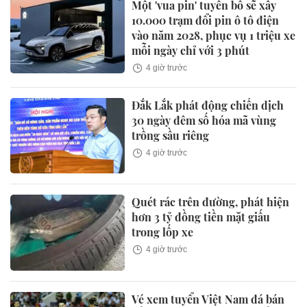
Một 'vua pin' tuyên bố sẽ xây
10.000 trạm đổi pin ô tô điện
vào năm 2028, phục vụ 1 triệu xe
mỗi ngày chỉ với 3 phút
4 giờ trước
Đắk Lắk phát động chiến dịch
30 ngày đêm số hóa mã vùng
trồng sầu riêng
4 giờ trước
Quét rác trên đường, phát hiện
hơn 3 tỷ đồng tiền mặt giấu
trong lốp xe
4 giờ trước
Vé xem tuyển Việt Nam đá bán