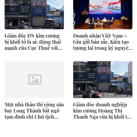
Giám đốc DN kim cương
Doanh nhân Việt Nam –
bị khởi tố là ai; động thái
Gìn giữ bản sắc, Kiến tạo
mạnh của Cục Thuế với
tương lai trong kỷ nguyên
nửa triệu DN
số
Một nhà thầu thi công sân
Giám đốc doanh nghiệp
bay Long Thành bất ngờ
kim cương Hoàng Thị
tạm đình chỉ Chủ tịch
Thanh Nga vừa bị khởi tố
HĐQT
là ai?