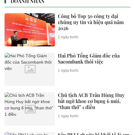
DOANH NHÂN
Công bố Top 50 công ty đại
chúng uy tín và hiệu quả năm
2026
1 ngày trước
Hai Phó Tổng Giám đốc của
Sacombank thôi việc
1 ngày trước
Chủ tịch ACB Trần Hùng Huy
bất ngờ khoe cơ bụng 6 múi,
“than thở” 1 điều
1 ngày trước
Sếp PNJ Lab vừa bị khởi tố là em