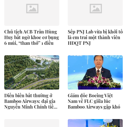
Chủ tịch ACB Trần Hùng
Sếp PNJ Lab vừa bị khởi tố
Huy bất ngờ khoe cơ bụng
là em trai một thành viên
6 múi, “than thở” 1 điều
HĐQT PNJ
Diễn biến bất thường ở
Giám đốc Boeing Việt
Bamboo Airways; đại gia
Nam về FLC giữa lúc
Nguyễn Minh Chính tiềm
Bamboo Airways gặp khó
lực ra sao?