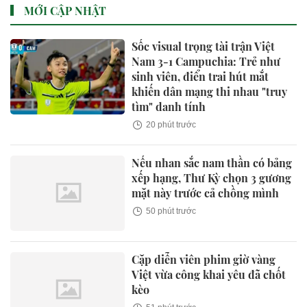
MỚI CẬP NHẬT
Sốc visual trọng tài trận Việt
Nam 3-1 Campuchia: Trẻ như
sinh viên, điển trai hút mắt
khiến dân mạng thi nhau "truy
tìm" danh tính
20 phút trước
Nếu nhan sắc nam thần có bảng
xếp hạng, Thư Kỳ chọn 3 gương
mặt này trước cả chồng mình
50 phút trước
Cặp diễn viên phim giờ vàng
Việt vừa công khai yêu đã chốt
kèo