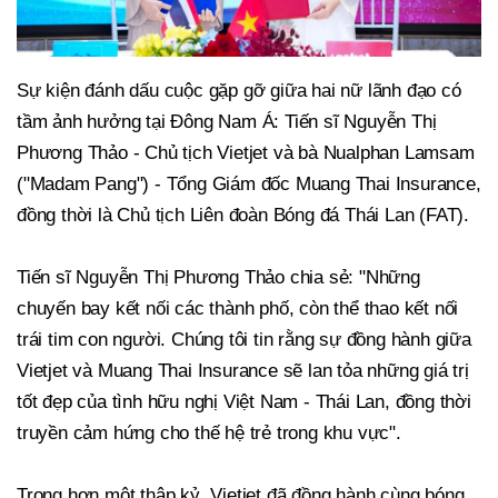
Sự kiện đánh dấu cuộc gặp gỡ giữa hai nữ lãnh đạo có
tầm ảnh hưởng tại Đông Nam Á: Tiến sĩ Nguyễn Thị
Phương Thảo - Chủ tịch Vietjet và bà Nualphan Lamsam
("Madam Pang") - Tổng Giám đốc Muang Thai Insurance,
đồng thời là Chủ tịch Liên đoàn Bóng đá Thái Lan (FAT).
Tiến sĩ Nguyễn Thị Phương Thảo chia sẻ: "Những
chuyến bay kết nối các thành phố, còn thể thao kết nối
trái tim con người. Chúng tôi tin rằng sự đồng hành giữa
Vietjet và Muang Thai Insurance sẽ lan tỏa những giá trị
tốt đẹp của tình hữu nghị Việt Nam - Thái Lan, đồng thời
truyền cảm hứng cho thế hệ trẻ trong khu vực".
Trong hơn một thập kỷ, Vietjet đã đồng hành cùng bóng