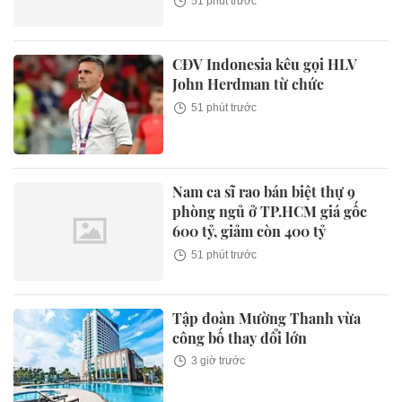
51 phút trước
CĐV Indonesia kêu gọi HLV
John Herdman từ chức
51 phút trước
Nam ca sĩ rao bán biệt thự 9
phòng ngủ ở TP.HCM giá gốc
600 tỷ, giảm còn 400 tỷ
51 phút trước
Tập đoàn Mường Thanh vừa
công bố thay đổi lớn
3 giờ trước