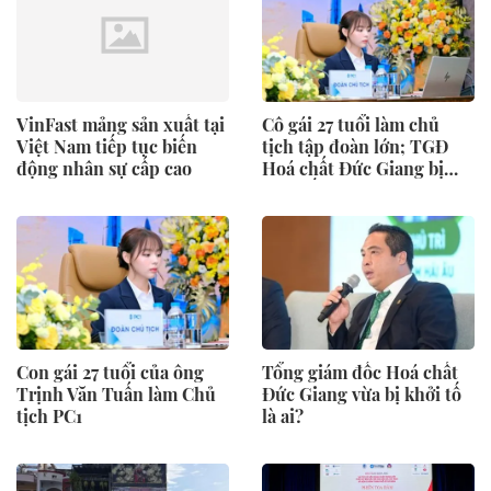
VinFast mảng sản xuất tại
Cô gái 27 tuổi làm chủ
Việt Nam tiếp tục biến
tịch tập đoàn lớn; TGĐ
động nhân sự cấp cao
Hoá chất Đức Giang bị
khởi tố
Con gái 27 tuổi của ông
Tổng giám đốc Hoá chất
Trịnh Văn Tuấn làm Chủ
Đức Giang vừa bị khởi tố
tịch PC1
là ai?