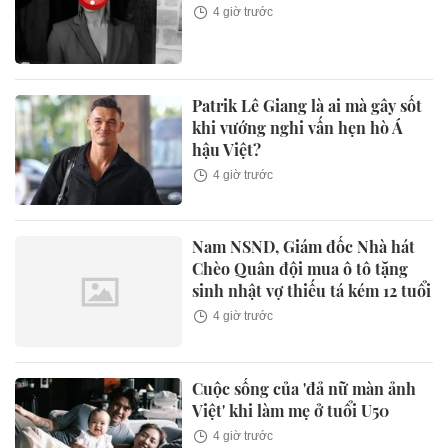
4 giờ trước
Patrik Lê Giang là ai mà gây sốt
khi vướng nghi vấn hẹn hò Á
hậu Việt?
4 giờ trước
Nam NSND, Giám đốc Nhà hát
Chèo Quân đội mua ô tô tặng
sinh nhật vợ thiếu tá kém 12 tuổi
4 giờ trước
Cuộc sống của 'đả nữ màn ảnh
Việt' khi làm mẹ ở tuổi U50
4 giờ trước