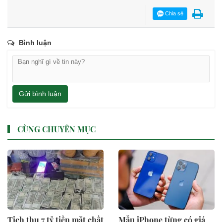
Chia sẻ
Bình luận
Gửi bình luận
CÙNG CHUYÊN MỤC
Tịch thu 7 tỷ tiền mặt chất
Mẫu iPhone từng có giá