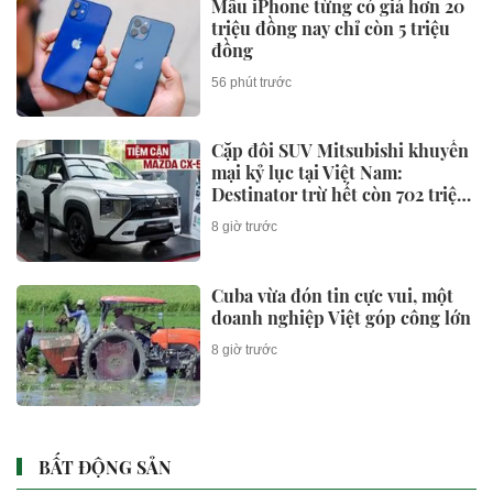
Mẫu iPhone từng có giá hơn 20
triệu đồng nay chỉ còn 5 triệu
đồng
56 phút trước
Cặp đôi SUV Mitsubishi khuyến
mại kỷ lục tại Việt Nam:
Destinator trừ hết còn 702 triệu,
Xforce giảm giá lăn bánh tới 72
8 giờ trước
triệu đồng
Cuba vừa đón tin cực vui, một
doanh nghiệp Việt góp công lớn
8 giờ trước
BẤT ĐỘNG SẢN