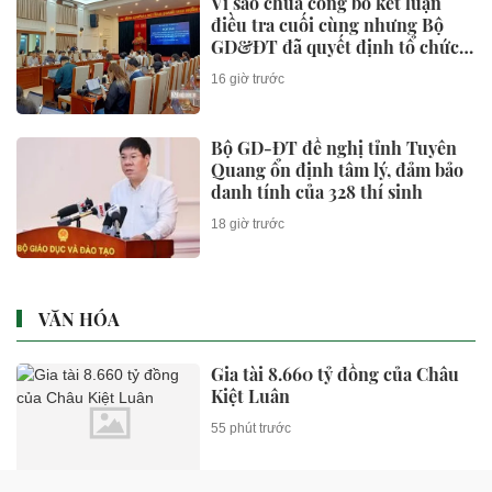
Vì sao chưa công bố kết luận
điều tra cuối cùng nhưng Bộ
GD&ĐT đã quyết định tổ chức
thi lại?
16 giờ trước
Bộ GD-ĐT đề nghị tỉnh Tuyên
Quang ổn định tâm lý, đảm bảo
danh tính của 328 thí sinh
18 giờ trước
VĂN HÓA
Gia tài 8.660 tỷ đồng của Châu
Kiệt Luân
55 phút trước