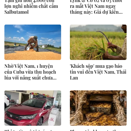
Tạm giữ hơn 4.000 con
Lynk & Co 02 và 03 chốt
lợn nghi nhiễm chất cấm
ra mắt Việt Nam ngay
Salbutamol
tháng này: Giá dự kiến
dưới 900 triệu, SUV điện
đấu Corolla Cross, sedan
cạnh tranh Civic
Nhờ Việt Nam, 1 huyện
'Khách sộp' mua gạo báo
của Cuba vừa thu hoạch
tin vui đến Việt Nam, Thái
lúa với năng suất chưa
Lan
từng có