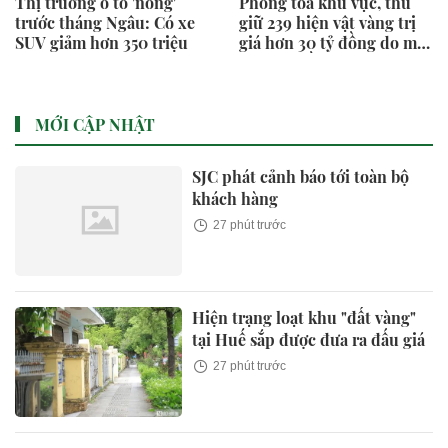
Thị trường ô tô 'nóng'
Phong tỏa khu vực, thu
trước tháng Ngâu: Có xe
giữ 239 hiện vật vàng trị
SUV giảm hơn 350 triệu
giá hơn 30 tỷ đồng do một
cặp vợ chồng phát hiện
khi cải tạo nhà
MỚI CẬP NHẬT
SJC phát cảnh báo tới toàn bộ
khách hàng
27 phút trước
Hiện trạng loạt khu "đất vàng"
tại Huế sắp được đưa ra đấu giá
27 phút trước