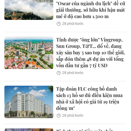
"Oscar của ngành du lịch" đề cử
giải thưởng, sở hữu khí hậu mát
mẻ ở độ cao hơn 1.500 m
28 phút trước
Tỉnh được "ông lớn" Vingroup,
Sun Group, T&T... đổ về, đang
xây sân bay 5 sao top 10 thế giới,
sắp đón thêm 48 dự án với tổng
vốn đầu tư gần 7 tỷ USD
28 phút trước
Tập đoàn FLC công bố danh
sách 13 hồ sơ đủ điều kiện mua
nhà ở xã hội có giá từ 19 triệu
đồng/m²
28 phút trước