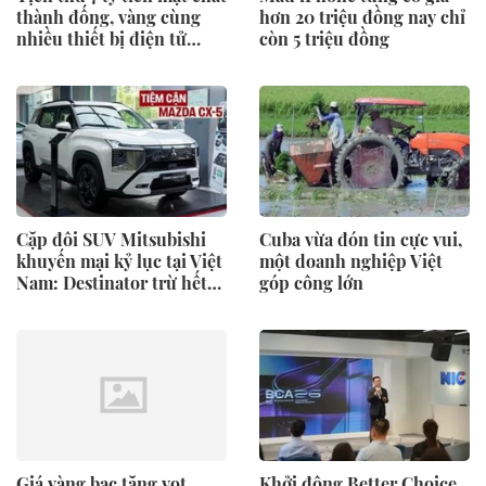
thành đống, vàng cùng
hơn 20 triệu đồng nay chỉ
nhiều thiết bị điện tử
còn 5 triệu đồng
trong một căn hộ
Cặp đôi SUV Mitsubishi
Cuba vừa đón tin cực vui,
khuyến mại kỷ lục tại Việt
một doanh nghiệp Việt
Nam: Destinator trừ hết
góp công lớn
còn 702 triệu, Xforce giảm
giá lăn bánh tới 72 triệu
đồng
Giá vàng bạc tăng vọt
Khởi động Better Choice