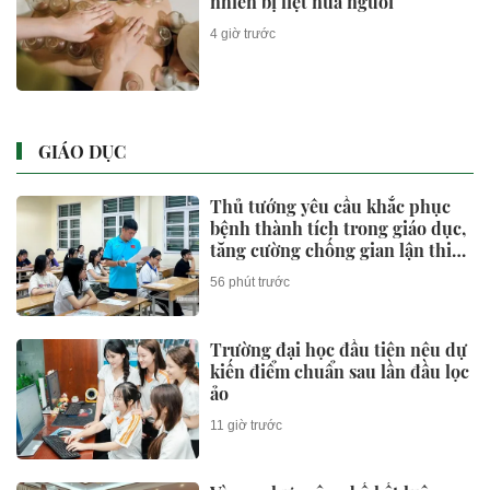
nhiên bị liệt nửa người
4 giờ trước
GIÁO DỤC
Thủ tướng yêu cầu khắc phục
bệnh thành tích trong giáo dục,
tăng cường chống gian lận thi
cử và lạm thu
56 phút trước
Trường đại học đầu tiên nêu dự
kiến điểm chuẩn sau lần đầu lọc
ảo
11 giờ trước