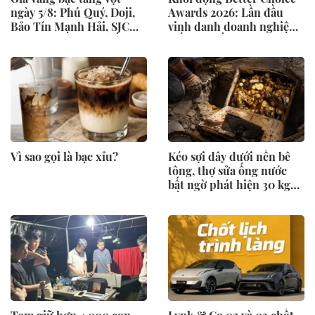
ngày 5/8: Phú Quý, Doji,
Awards 2026: Lần đầu
Bảo Tín Mạnh Hải, SJC
vinh danh doanh nghiệp
gom mua giá cao nhất bao
kiến tạo đất nước
nhiêu?
Vì sao gọi là bạc xỉu?
Kéo sợi dây dưới nền bê
tông, thợ sửa ống nước
bất ngờ phát hiện 30 kg
tiền vàng, khu vực lập tức
bị phong tỏa