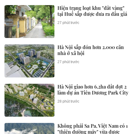
Hiện trạng loạt khu "đất vàng"
tại Huế sắp được đưa ra đấu giá
27 phút trước
Hà Nội sắp đón hơn 2.000 căn
nhà ở xã hội
27 phút trước
Hà Nội giao hơn 6,2ha đất đợt 2
làm dự án Tiên Dương Park City
28 phút trước
Không phải Sa Pa, Việt Nam có 1
"thiên đường mây" vừa được