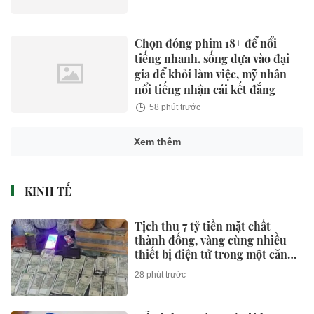
Chọn đóng phim 18+ để nổi
tiếng nhanh, sống dựa vào đại
gia để khỏi làm việc, mỹ nhân
nổi tiếng nhận cái kết đắng
58 phút trước
Xem thêm
KINH TẾ
Tịch thu 7 tỷ tiền mặt chất
thành đống, vàng cùng nhiều
thiết bị điện tử trong một căn
hộ
28 phút trước