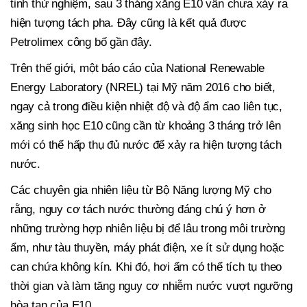
tinh thử nghiệm, sau 3 tháng xăng E10 vẫn chưa xảy ra
hiện tượng tách pha. Đây cũng là kết quả được
Petrolimex công bố gần đây.
Trên thế giới, một báo cáo của National Renewable
Energy Laboratory (NREL) tại Mỹ năm 2016 cho biết,
ngay cả trong điều kiện nhiệt độ và độ ẩm cao liên tục,
xăng sinh học E10 cũng cần từ khoảng 3 tháng trở lên
mới có thể hấp thụ đủ nước để xảy ra hiện tượng tách
nước.
Các chuyên gia nhiên liệu từ Bộ Năng lượng Mỹ cho
rằng, nguy cơ tách nước thường đáng chú ý hơn ở
những trường hợp nhiên liệu bị để lâu trong môi trường
ẩm, như tàu thuyền, máy phát điện, xe ít sử dụng hoặc
can chứa không kín. Khi đó, hơi ẩm có thể tích tụ theo
thời gian và làm tăng nguy cơ nhiễm nước vượt ngưỡng
hòa tan của E10.