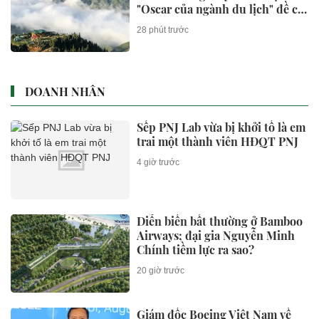
"Oscar của ngành du lịch" đề cử
giải thưởng, sở hữu khí hậu mát
28 phút trước
mẻ ở độ cao hơn 1.500 m
DOANH NHÂN
Sếp PNJ Lab vừa bị khởi tố là em
trai một thành viên HĐQT PNJ
4 giờ trước
Diễn biến bất thường ở Bamboo
Airways; đại gia Nguyễn Minh
Chính tiềm lực ra sao?
20 giờ trước
Giám đốc Boeing Việt Nam về