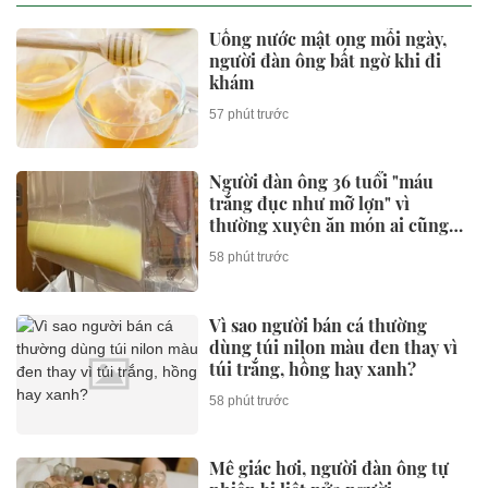
Uống nước mật ong mỗi ngày,
người đàn ông bất ngờ khi đi
khám
57 phút trước
Người đàn ông 36 tuổi "máu
trắng đục như mỡ lợn" vì
thường xuyên ăn món ai cũng
thích
58 phút trước
Vì sao người bán cá thường
dùng túi nilon màu đen thay vì
túi trắng, hồng hay xanh?
58 phút trước
Mê giác hơi, người đàn ông tự