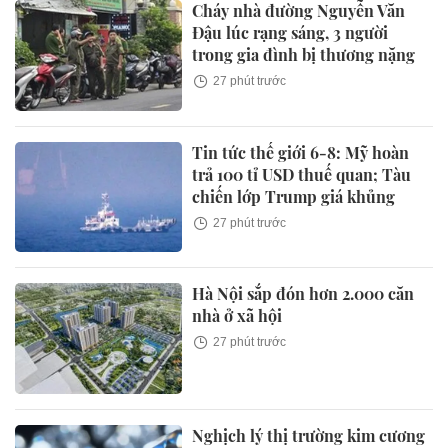
Cháy nhà đường Nguyễn Văn
Đậu lúc rạng sáng, 3 người
trong gia đình bị thương nặng
27 phút trước
Tin tức thế giới 6-8: Mỹ hoàn
trả 100 tỉ USD thuế quan; Tàu
chiến lớp Trump giá khủng
27 phút trước
Hà Nội sắp đón hơn 2.000 căn
nhà ở xã hội
27 phút trước
Nghịch lý thị trường kim cương