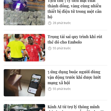
Tịch thu 7 tỷ tiền mặt chất
thành đống, vàng cùng nhiều
thiết bị điện tử trong một căn
hộ
28 phút trước
Trọng tài sai quy trình khi rút
thẻ đỏ cho Embolo
55 phút trước
5 ứng dụng buộc người dùng
vận động trước khi được lướt
mạng xã hội
55 phút trước
Kính AI từ trợ lý thông minh