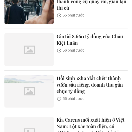
thành công cụ quấy rối, gian lận
thi cử
55 phút trước
Gia tài 8.660 tỷ đồng của Châu
Kiệt Luân
56 phút trước
Hồi sinh 18ha 'đất chết' thành
vườn sầu riêng, doanh thu gần
chục tỷ đồng
56 phút trước
Kia Carens mới xuất hiện ở Việt
Nam: Lột xác toàn diện, có