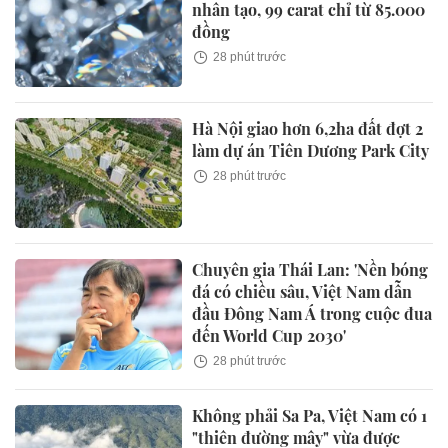
nhân tạo, 99 carat chỉ từ 85.000
đồng
28 phút trước
Hà Nội giao hơn 6,2ha đất đợt 2
làm dự án Tiên Dương Park City
28 phút trước
Chuyên gia Thái Lan: 'Nền bóng
đá có chiều sâu, Việt Nam dẫn
đầu Đông Nam Á trong cuộc đua
đến World Cup 2030'
28 phút trước
Không phải Sa Pa, Việt Nam có 1
"thiên đường mây" vừa được