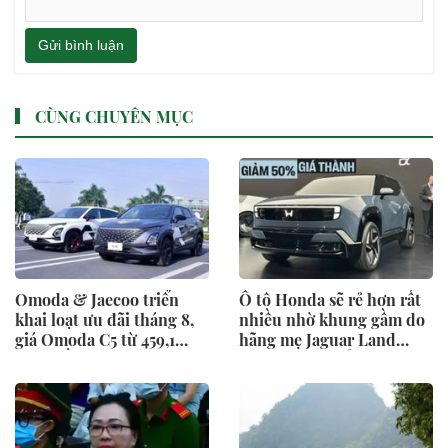
Gửi bình luận
CÙNG CHUYÊN MỤC
Omoda & Jaecoo triển
Ô tô Honda sẽ rẻ hơn rất
khai loạt ưu đãi tháng 8,
nhiều nhờ khung gầm do
giá Omoda C5 từ 459,1
hãng mẹ Jaguar Land
triệu đồng
Rover phát triển?