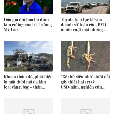
Đấu giá đôi hoa tai đính
Toyota tiếp tục là 'vua
kim cương của bà Trương
doanh số' toàn cầu, BYD
Mỹ Lan
muốn vượt mặt nhưng
người Nhật 'nhanh hơn' ở
một điểm
Khoan thăm dò, phát hiện
"Kẻ thù siêu nhỏ" dưới đất
bí mật dưới mỏ đa kim
gây thiệt hại 157 tỷ
loại vàng, bạc - thân
USD/năm, nghiên cứu
quặng dày bất thường hé
Việt Nam tìm cách bảo vệ
lộ dư địa khai thác lớn
cây lúa