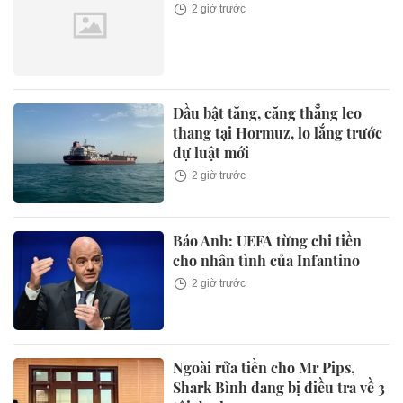
2 giờ trước
Dầu bật tăng, căng thẳng leo
thang tại Hormuz, lo lắng trước
dự luật mới
2 giờ trước
Báo Anh: UEFA từng chi tiền
cho nhân tình của Infantino
2 giờ trước
Ngoài rửa tiền cho Mr Pips,
Shark Bình đang bị điều tra về 3