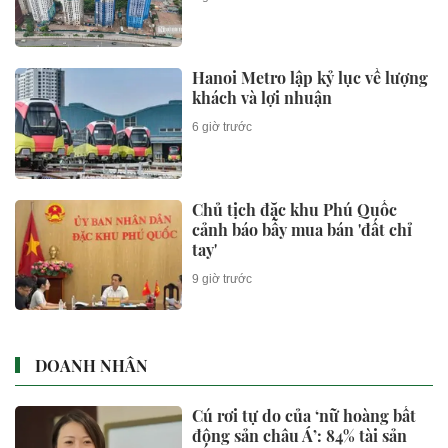
Hanoi Metro lập kỷ lục về lượng
khách và lợi nhuận
6 giờ trước
Chủ tịch đặc khu Phú Quốc
cảnh báo bẫy mua bán 'đất chỉ
tay'
9 giờ trước
DOANH NHÂN
Cú rơi tự do của ‘nữ hoàng bất
động sản châu Á’: 84% tài sản