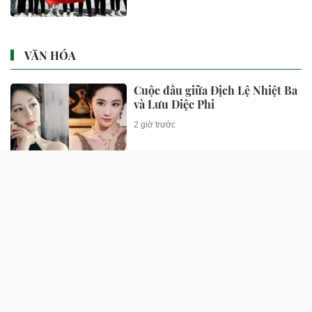
VĂN HÓA
Cuộc đấu giữa Địch Lệ Nhiệt Ba
và Lưu Diệc Phi
2 giờ trước
'Nam thần không tuổi' Hoa ngữ
từng gặp tai nạn nghiêm trọng
giờ ra sao?
2 giờ trước
Tiết lộ tin nhắn cuối cùng của
nam ca sĩ 8X vừa được tìm thấy
tử vong dưới sông sau 1 ngày