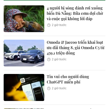
4 người bị sóng đánh rơi xuống
biển Đà Nẵng: Bữa cơm đợi chờ
và cuộc gọi không lời đáp
2 giờ trước
Omoda & Jaecoo triển khai loạt
ưu đãi tháng 8, giá Omoda C5 từ
459,1 triệu đồng
2 giờ trước
Tin vui cho người dùng
ChatGPT miễn phí
2 giờ trước