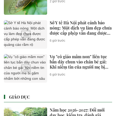
2 giờ trước
Sở Y tế Hà Nội phát cảnh báo
nóng: Một dịch vụ làm đẹp chưa
được cấp phép vẫn đang được
quảng cáo rầm rộ
6 giờ trước
Vụ "cô giáo mầm non" liên tục
bắn dây chun vào chân bé gái:
Khi niềm tin của người mẹ bị
gặm nhấm bởi những con sâu
6 giờ trước
mọt
GIÁO DỤC
Năm học 2026-2027: Đổi mới
dạy học, kiểm tra, đánh giá