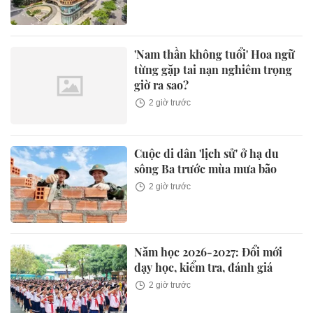
'Nam thần không tuổi' Hoa ngữ
từng gặp tai nạn nghiêm trọng
giờ ra sao?
2 giờ trước
Cuộc di dân 'lịch sử' ở hạ du
sông Ba trước mùa mưa bão
2 giờ trước
Năm học 2026-2027: Đổi mới
dạy học, kiểm tra, đánh giá
2 giờ trước