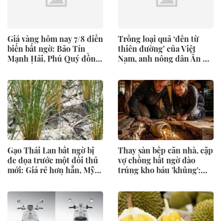
Giá vàng hôm nay 7/8 diễn
Trồng loại quả ‘đến từ
biến bất ngờ: Bảo Tín
thiên đường’ của Việt
Mạnh Hải, Phú Quý đồng
Nam, anh nông dân Ấn Độ
loạt điều chỉnh
bất ngờ trúng lớn, chỉ bán
hạt giống cũng kiếm bộn
tiền
Gạo Thái Lan bất ngờ bị
Thay sàn bếp căn nhà, cặp
đe dọa trước một đối thủ
vợ chồng bất ngờ đào
mới: Giá rẻ hơn hẳn, Mỹ
trúng kho báu 'khủng':
tăng cường chốt đơn
Tuổi đời hơn 300 năm,
được đấu giá gần 27 tỷ
đồng