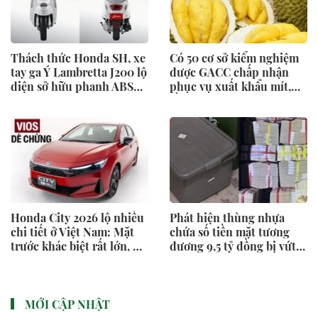
Thách thức Honda SH, xe
Có 50 cơ sở kiểm nghiệm
tay ga Ý Lambretta J200 lộ
được GACC chấp nhận
diện sở hữu phanh ABS
phục vụ xuất khẩu mít,
hai kênh
sầu riêng
Honda City 2026 lộ nhiều
Phát hiện thùng nhựa
chi tiết ở Việt Nam: Mặt
chứa số tiền mặt tương
trước khác biệt rất lớn, dễ
đương 9,5 tỷ đồng bị vứt
thêm màn hình to, có
cạnh thùng rác
hybrid sẽ làm khó Vios,
Accent
MỚI CẬP NHẬT