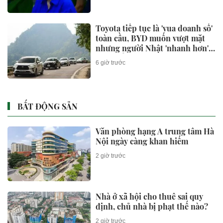
Toyota tiếp tục là 'vua doanh số'
toàn cầu, BYD muốn vượt mặt
nhưng người Nhật 'nhanh hơn' ở
một điểm
6 giờ trước
BẤT ĐỘNG SẢN
Văn phòng hạng A trung tâm Hà
Nội ngày càng khan hiếm
2 giờ trước
Nhà ở xã hội cho thuê sai quy
định, chủ nhà bị phạt thế nào?
2 giờ trước