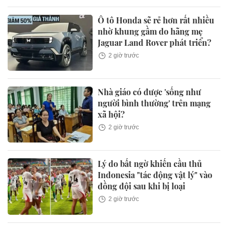
Ô tô Honda sẽ rẻ hơn rất nhiều
nhờ khung gầm do hãng mẹ
Jaguar Land Rover phát triển?
2 giờ trước
Nhà giáo có được 'sống như
người bình thường' trên mạng
xã hội?
2 giờ trước
Lý do bất ngờ khiến cầu thủ
Indonesia "tác động vật lý" vào
đồng đội sau khi bị loại
2 giờ trước