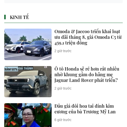
KINH TẾ
Omoda & Jaecoo triển khai loạt
ưu đãi tháng 8, giá Omoda C5 từ
459,1 triệu đồng
2 giờ trước
Ô tô Honda sẽ rẻ hơn rất nhiều
nhờ khung gầm do hãng mẹ
Jaguar Land Rover phát triển?
2 giờ trước
Đấu giá đôi hoa tai đính kim
cương của bà Trương Mỹ Lan
6 giờ trước