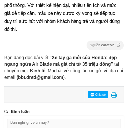
phổ thông. Với thiết kế hiện đại, nhiều tiện ích và mức
giá dễ tiếp cận, mẫu xe này được kỳ vọng sẽ tiếp tục
duy trì sức hút với nhóm khách hàng trẻ và người dùng
đô thị.
Nguồn
cafef.vn
Bạn đang đọc bài viết
"Xe tay ga mới của Honda: đẹp
ngang ngửa Air Blade mà giá chỉ từ 35 triệu đồng"
tại
chuyên mục
Kinh tế
. Mọi bài vở cộng tác xin gửi về địa chỉ
email
(
bbt.dntd@gmail.com
).
Chia sẻ
Bình luận