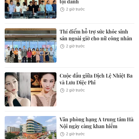
tội danh
2 giờ trước
Thí điểm hỗ trợ sức khỏe sinh
sản ngoài giờ cho nữ công nhân
2 giờ trước
Cuộc đấu giữa Địch Lệ Nhiệt Ba
và Lưu Diệc Phi
2 giờ trước
Văn phòng hạng A trung tâm Hà
Nội ngày càng khan hiếm
2 giờ trước