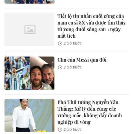
Tiết lộ tin nhắn cuối cùng của
nam ca sĩ 8X vừa được tìm thấy
tử vong dưới sông sau 1 ngày
mất tích
2 giờ trước
Cha của Messi qua đời
2 giờ trước
Phó Thủ tướng Nguyễn Văn
Thắng: Xử lý đến cùng các
vướng mắc, không đẩy doanh
nghiệp đi vòng
2 giờ trước