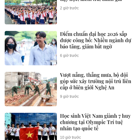
2 giờ trước
Điểm chuẩn đại học 2026 sắp
được công bố: Nhiều ngành dự
báo tăng, giảm bất ngờ
6 giờ trước
Vượt nắng, thắng mưa, bộ đội
góp sức xây trường nội trú liên
cấp ở biên giới Nghệ An
9 giờ trước
Học sinh Việt Nam giành 7 huy
chương tại Olympic Trí tuệ
nhân tạo quốc tế
10 giờ trước