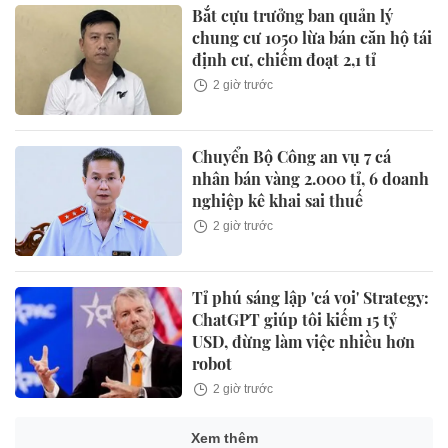
Bắt cựu trưởng ban quản lý
chung cư 1050 lừa bán căn hộ tái
định cư, chiếm đoạt 2,1 tỉ
2 giờ trước
Chuyển Bộ Công an vụ 7 cá
nhân bán vàng 2.000 tỉ, 6 doanh
nghiệp kê khai sai thuế
2 giờ trước
Tỉ phú sáng lập 'cá voi' Strategy:
ChatGPT giúp tôi kiếm 15 tỷ
USD, đừng làm việc nhiều hơn
robot
2 giờ trước
Xem thêm