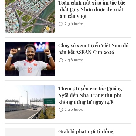
Toàn cảnh nút giao ùn tắc bậc
nhất Quy Nhơn được đề xuất
làm cầu vượt
2 giờ trước
Cháy vé xem tuyển Việt Nam đá
bán kết ASEAN Cup 2026
2 giờ trước
Thêm 5 tuyến cao tốc Quảng
Ngãi đến Nha Trang thu phí
không dừng từ ngày 14/8
2 giờ trước
Grab bị phạt 1,36 tỷ đồng