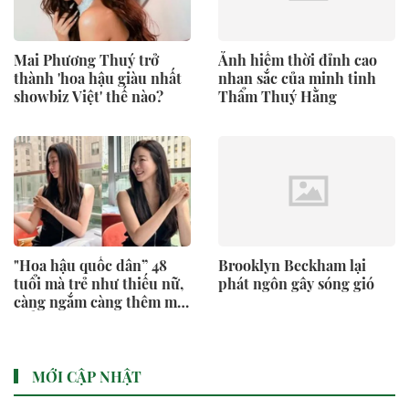
Mai Phương Thuý trở
Ảnh hiếm thời đỉnh cao
thành 'hoa hậu giàu nhất
nhan sắc của minh tinh
showbiz Việt' thế nào?
Thẩm Thuý Hằng
"Hoa hậu quốc dân” 48
Brooklyn Beckham lại
tuổi mà trẻ như thiếu nữ,
phát ngôn gây sóng gió
càng ngắm càng thêm mê
mẩn!
MỚI CẬP NHẬT