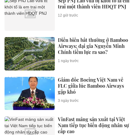
Sếp PNJ Lab vừa bị khởi tố là em
trai một thành viên HĐQT PNJ
12 giờ trước
Diễn biến bất thường ở Bamboo
Airways; đại gia Nguyễn Minh
Chính tiềm lực ra sao?
1 ngày trước
Giám đốc Boeing Việt Nam về
FLC giữa lúc Bamboo Airways
gặp khó
3 ngày trước
VinFast mảng sản xuất tại Việt
Nam tiếp tục biến động nhân sự
cấp cao