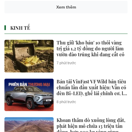
Xem thêm
KINH TẾ
Thu giữ 'kho báu' 10 thỏi vàng
trị giá 1,2 tỷ đồng do người làm
vườn đào trúng khi đang cắt cỏ
7 phút trước
Bán tải VinFast VF Wild bản tiêu
chuẩn lần đầu xuất hiện: Vẫn có
đèn Bi-LED, ghế lái chỉnh cơ, lộ
thông tin về hệ truyền động
8 phút trước
EREV
Khoan thăm dò xuống lòng đất,
phát hiện mỏ chứa 13 triệu tấn
đồng, hơn 900 kg vàng cùng