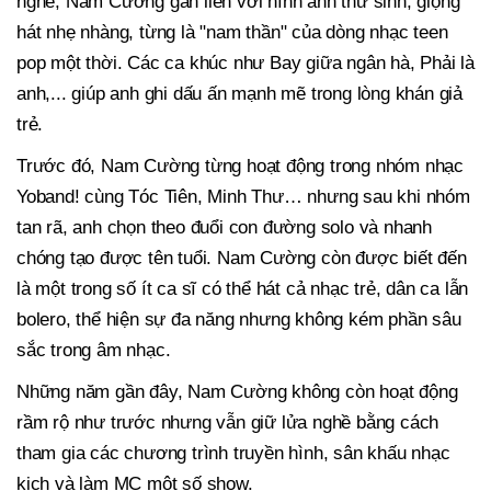
nghề, Nam Cường gắn liền với hình ảnh thư sinh, giọng
hát nhẹ nhàng, từng là "nam thần" của dòng nhạc teen
pop một thời. Các ca khúc như Bay giữa ngân hà, Phải là
anh,... giúp anh ghi dấu ấn mạnh mẽ trong lòng khán giả
trẻ.
Trước đó, Nam Cường từng hoạt động trong nhóm nhạc
Yoband! cùng Tóc Tiên, Minh Thư… nhưng sau khi nhóm
tan rã, anh chọn theo đuổi con đường solo và nhanh
chóng tạo được tên tuổi. Nam Cường còn được biết đến
là một trong số ít ca sĩ có thể hát cả nhạc trẻ, dân ca lẫn
bolero, thể hiện sự đa năng nhưng không kém phần sâu
sắc trong âm nhạc.
Những năm gần đây, Nam Cường không còn hoạt động
rầm rộ như trước nhưng vẫn giữ lửa nghề bằng cách
tham gia các chương trình truyền hình, sân khấu nhạc
kịch và làm MC một số show.