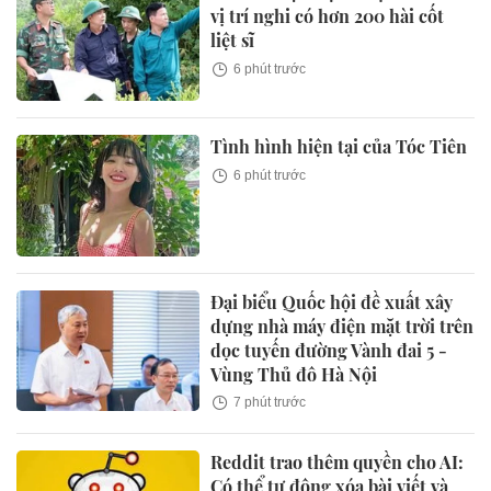
vị trí nghi có hơn 200 hài cốt
liệt sĩ
6 phút trước
Tình hình hiện tại của Tóc Tiên
6 phút trước
Đại biểu Quốc hội đề xuất xây
dựng nhà máy điện mặt trời trên
dọc tuyến đường Vành đai 5 -
Vùng Thủ đô Hà Nội
7 phút trước
Reddit trao thêm quyền cho AI:
Có thể tự động xóa bài viết và