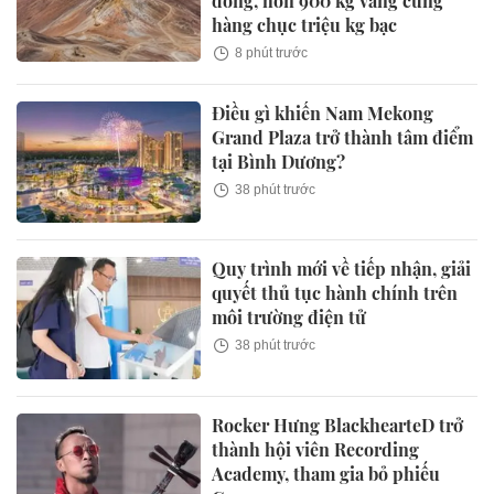
đồng, hơn 900 kg vàng cùng
hàng chục triệu kg bạc
8 phút trước
Điều gì khiến Nam Mekong
Grand Plaza trở thành tâm điểm
tại Bình Dương?
38 phút trước
Quy trình mới về tiếp nhận, giải
quyết thủ tục hành chính trên
môi trường điện tử
38 phút trước
Rocker Hưng BlackhearteD trở
thành hội viên Recording
Academy, tham gia bỏ phiếu