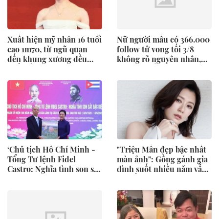
Xuất hiện mỹ nhân 16 tuổi
Nữ người mẫu có 366.000
cao 1m70, từ ngũ quan
follow tử vong tối 3/8
đến khung xương đều
không rõ nguyên nhân,
xuất sắc: Hoá ra là con
gia đình tổ chức tang sự
Hoa hậu!
kín đáo
‘Chủ tịch Hồ Chí Minh -
"Triệu Mẫn đẹp bậc nhất
Tổng Tư lệnh Fidel
màn ảnh": Gồng gánh gia
Castro: Nghĩa tình son sắt
đình suốt nhiều năm vẫn
đặc biệt’
bị chồng liên lụy