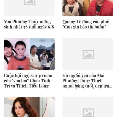
Mai Phương Thúy mừng
Quang Lê đăng cáo phó:
sinh nhật 38 tuổi ngày 6/8
"Con xin báo tin buồn"
Cuộc hội ngộ sau 30 năm
Gu người yêu của Mai
của "vua hài" Châu Tinh
Phương Thúy: Thích
Trì và Thích Tiểu Long
người bằng tuổi, đẹp trai,
dáng gầy và nhiều tóc