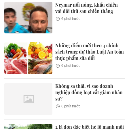
Neymar nổi nóng, khẩu chiến
với đối thủ sau chiến thắng
6 phút trước
Những điểm mới theo 4 chính
sách trong dự thảo Luật An toàn
thực phẩm sửa đổi
6 phút trước
Không sa thải, vì sao doanh
nghiệp đồng loạt cắt giảm nhân
sự?
6 phút trước
2 lá đơn đặc biệt hé lộ manh mối