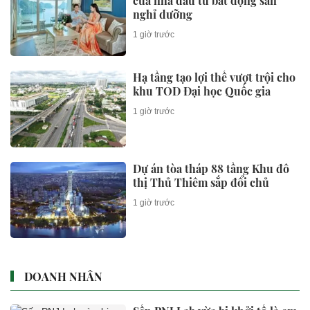
của nhà đầu tư bất động sản
nghỉ dưỡng
1 giờ trước
Hạ tầng tạo lợi thế vượt trội cho
khu TOD Đại học Quốc gia
1 giờ trước
Dự án tòa tháp 88 tầng Khu đô
thị Thủ Thiêm sắp đổi chủ
1 giờ trước
DOANH NHÂN