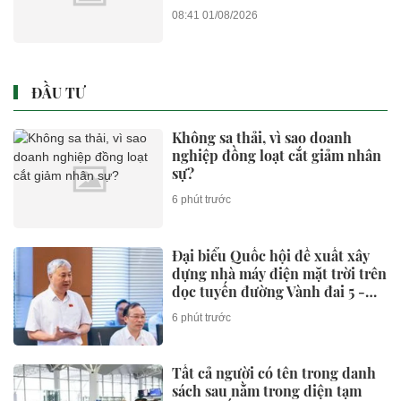
08:41 01/08/2026
ĐẦU TƯ
Không sa thải, vì sao doanh
nghiệp đồng loạt cắt giảm nhân
sự?
6 phút trước
Đại biểu Quốc hội đề xuất xây
dựng nhà máy điện mặt trời trên
dọc tuyến đường Vành đai 5 -
Vùng Thủ đô Hà Nội
6 phút trước
Tất cả người có tên trong danh
sách sau nằm trong diện tạm