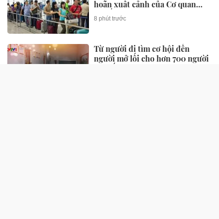
hoãn xuất cảnh của Cơ quan
Thuế
8 phút trước
Từ người đi tìm cơ hội đến
người mở lối cho hơn 700 người
khuyết tật
38 phút trước
SỨC KHỎE
Những điểm mới theo 4 chính
sách trong dự thảo Luật An toàn
thực phẩm sửa đổi
6 phút trước
Nhiều tiến bộ mới trong chẩn