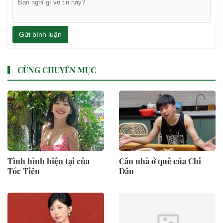
Gửi bình luận
CÙNG CHUYÊN MỤC
Tình hình hiện tại của
Căn nhà ở quê của Chi
Tóc Tiên
Dân