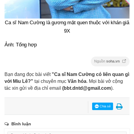
Ca sĩ Nam Cường là gương mặt quen thuộc với khán giả
9X
Ảnh: Tổng hợp
Nguồn
soha.vn
Bạn đang đọc bài viết
"Ca sĩ Nam Cường có liên quan gì
với Miu Lê?"
tại chuyên mục
Văn hóa
. Mọi bài vở cộng
tác xin gửi về địa chỉ email
(
bbt.dntd@gmail.com
).
Chia sẻ
Bình luận