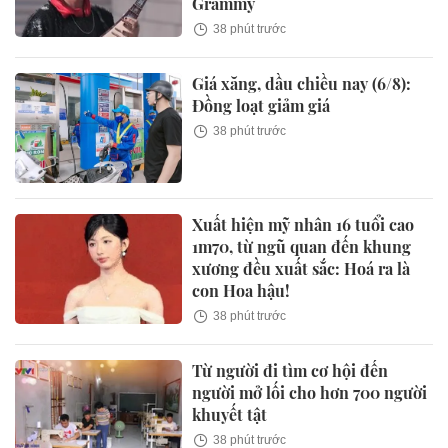
Grammy
38 phút trước
Giá xăng, dầu chiều nay (6/8):
Đồng loạt giảm giá
38 phút trước
Xuất hiện mỹ nhân 16 tuổi cao
1m70, từ ngũ quan đến khung
xương đều xuất sắc: Hoá ra là
con Hoa hậu!
38 phút trước
Từ người đi tìm cơ hội đến
người mở lối cho hơn 700 người
khuyết tật
38 phút trước