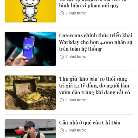
bình luận vi phạm nội quy
7 phút trước
Coteccons chính thức triển khai
Workday cho hơn 4.000 nhân sự
trên toàn hệ thống
7 phút trước
Thu giữ 'kho báu' 10 thỏi vàng
trị giá 1,2 tỷ đồng do người làm
vườn đào trúng khi đang cắt cỏ
7 phút trước
Căn nhà ở quê của Chi Dân
7 phút trước