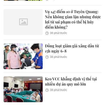
Vụ 147 điểm 10 ở Tuyên Quang:
Nếu không gian lận nhưng được
lợi từ sai phạm có thể bị hủy
điểm không?
38 phút trước
Đồng loạt giảm giá xăng dầu từ
15h ngày 6-8
38 phút trước
Keo VCC khẳng định vị thế tại
nhiều dự án quy mô lớn
38 phút trước