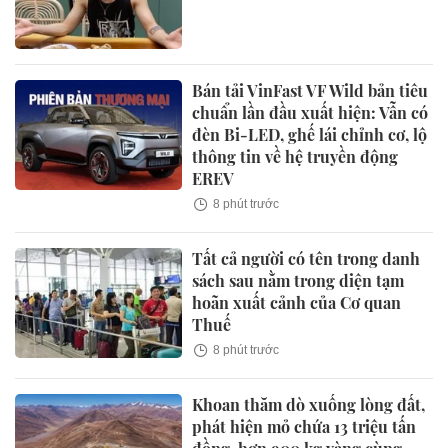
Bán tải VinFast VF Wild bản tiêu
chuẩn lần đầu xuất hiện: Vẫn có
đèn Bi-LED, ghế lái chỉnh cơ, lộ
thông tin về hệ truyền động
EREV
8 phút trước
Tất cả người có tên trong danh
sách sau nằm trong diện tạm
hoãn xuất cảnh của Cơ quan
Thuế
8 phút trước
Khoan thăm dò xuống lòng đất,
phát hiện mỏ chứa 13 triệu tấn