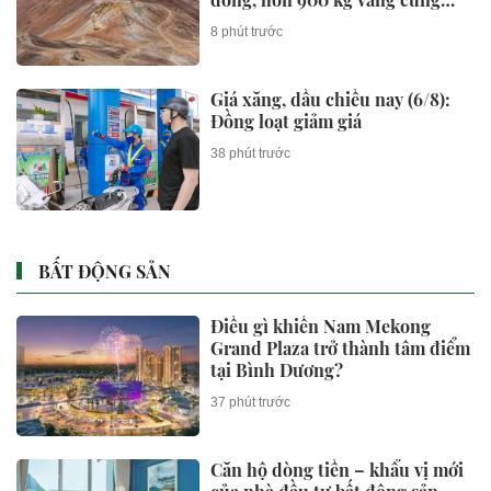
hàng chục triệu kg bạc
8 phút trước
Giá xăng, dầu chiều nay (6/8):
Đồng loạt giảm giá
38 phút trước
BẤT ĐỘNG SẢN
Điều gì khiến Nam Mekong
Grand Plaza trở thành tâm điểm
tại Bình Dương?
37 phút trước
Căn hộ dòng tiền – khẩu vị mới