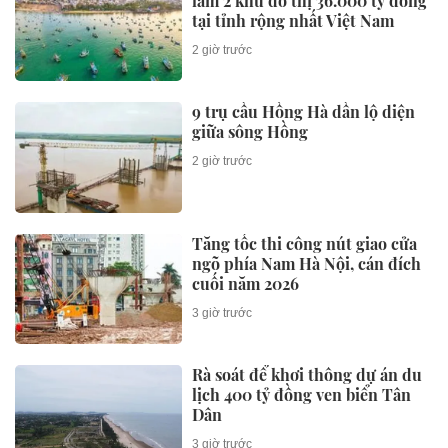
làm 2 khu đô thị 36.000 tỷ đồng
tại tỉnh rộng nhất Việt Nam
2 giờ trước
9 trụ cầu Hồng Hà dần lộ diện
giữa sông Hồng
2 giờ trước
Tăng tốc thi công nút giao cửa
ngõ phía Nam Hà Nội, cán đích
cuối năm 2026
3 giờ trước
Rà soát để khơi thông dự án du
lịch 400 tỷ đồng ven biển Tân
Dân
3 giờ trước