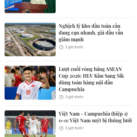
Nghịch lý kho dầu toàn cầu
đang cạn nhanh, giá dầu vẫn
giảm mạnh
3 giờ trước
Lượt cuối vòng bảng ASEAN
Cup 2026: HLV Kim Sang Sik
dùng toàn hàng nội đấu
Campuchia
3 giờ trước
Việt Nam - Campuchia (hiệp 1)
0-0: Việt Nam suýt bị thủng lưới
3 giờ trước