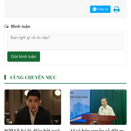
Chia sẻ
Bình luận
Gửi bình luận
CÙNG CHUYÊN MỤC
Will Vũ hé lộ điều bất ngờ
AI và bản quyền số đặt ra