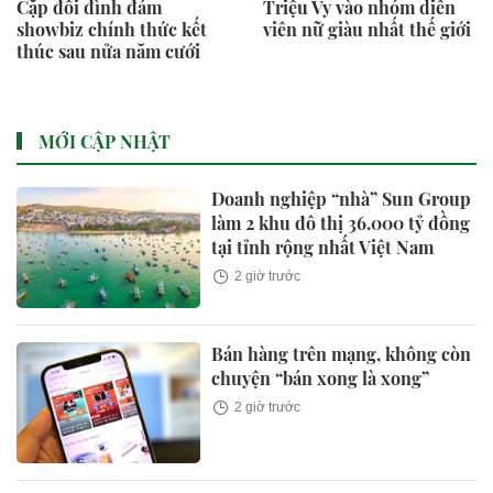
Cặp đôi đình đám
Triệu Vy vào nhóm diễn
showbiz chính thức kết
viên nữ giàu nhất thế giới
thúc sau nửa năm cưới
MỚI CẬP NHẬT
Doanh nghiệp “nhà” Sun Group
làm 2 khu đô thị 36.000 tỷ đồng
tại tỉnh rộng nhất Việt Nam
2 giờ trước
Bán hàng trên mạng, không còn
chuyện “bán xong là xong”
2 giờ trước