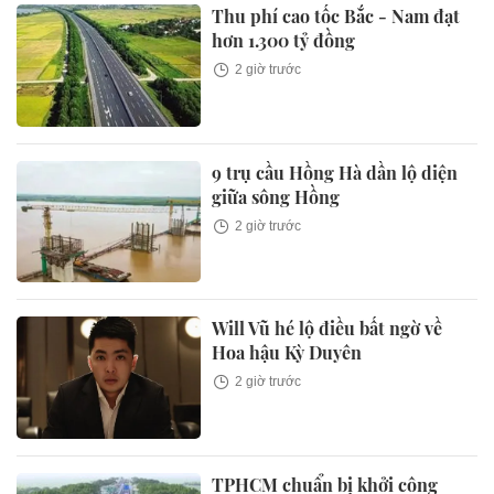
Thu phí cao tốc Bắc - Nam đạt
hơn 1.300 tỷ đồng
2 giờ trước
9 trụ cầu Hồng Hà dần lộ diện
giữa sông Hồng
2 giờ trước
Will Vũ hé lộ điều bất ngờ về
Hoa hậu Kỳ Duyên
2 giờ trước
TPHCM chuẩn bị khởi công