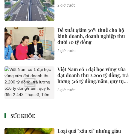
2 giờ trước
Đề xuất giảm 30% thuế cho hộ
kinh doanh, doanh nghiệp thu
dưới 10 tỷ đồng
2 giờ trước
Việt Nam có 1 đại học vùng vừa
đạt doanh thu 2.200 tỷ đồng, trả
lương 516 tỷ đồng/năm, quy tụ
đến 2.443 Thạc sĩ, Tiến sĩ, Phó
3 giờ trước
Giáo sư, Giáo sư
SỨC KHỎE
Loại quả "xấu xí" nhưng giàu