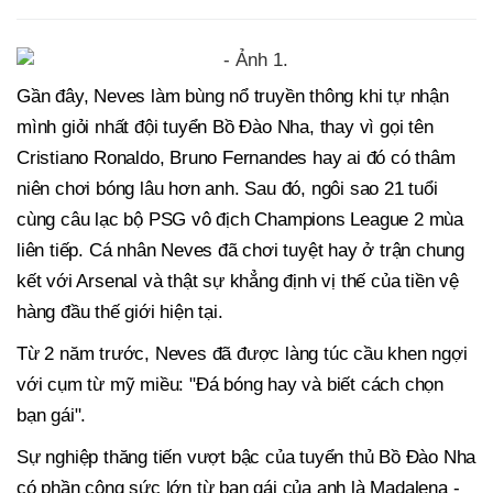
Gần đây, Neves làm bùng nổ truyền thông khi tự nhận
mình giỏi nhất đội tuyển Bồ Đào Nha, thay vì gọi tên
Cristiano Ronaldo, Bruno Fernandes hay ai đó có thâm
niên chơi bóng lâu hơn anh. Sau đó, ngôi sao 21 tuổi
cùng câu lạc bộ PSG vô địch Champions League 2 mùa
liên tiếp. Cá nhân Neves đã chơi tuyệt hay ở trận chung
kết với Arsenal và thật sự khẳng định vị thế của tiền vệ
hàng đầu thế giới hiện tại.
Từ 2 năm trước, Neves đã được làng túc cầu khen ngợi
với cụm từ mỹ miều: "Đá bóng hay và biết cách chọn
bạn gái".
Sự nghiệp thăng tiến vượt bậc của tuyển thủ Bồ Đào Nha
có phần công sức lớn từ bạn gái của anh là Madalena -