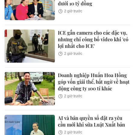
dưới 10 tỷ đồng
2 giờ trước
ICE gắn camera cho các đặc vụ,
nhưng chỉ công bố video khi 'có
lợi nhất cho ICE'
2 giờ trước
Doanh nghiệp Huấn Hoa Hồng
góp vốn giải thể, bất ngờ về hoạt
động công ty 100 tỉ khác
2 giờ trước
AI và bản quyền số đặt ra yêu
cầu mới khi sửa Luật Xuất bản
2 giờ trước