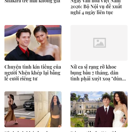
Shakira trẻ mãi không già
Ngày Văn hóa Việt Nam
2026: Bộ Nội vụ đề xuất
nghỉ 4 ngày liên tục
Chuyện tình kín tiếng của
Nữ ca sĩ rạng rỡ khoe
người Nhện khép lại bằng
bụng bầu 7 tháng, dân
lễ cưới riêng tư
tình phải xuýt xoa "đúng
là bà bầu xinh nhất nhì
showbiz"