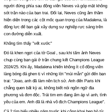
người đứng phía sau động viên Neves và góp mặt không
sót trận nào của bạn trai. Đổi lại, Neves cũng âm thầm
hiện diện trong các cột mốc quan trọng của Madalena, là
động lực để bạn gái xây dựng sự nghiệp rực sáng trên
con đường diễn xuất.
Không tìm thấy "vết xước"
Đó là khen ngợi của tờ Goal , sau khi tấm ảnh Neves
chụp cùng bạn gái ở trận chung kết Champions League
2024/25. Khi ấy, Madalena khiến không ít cổ động viên
làng bóng đá ghen tị vì những lời "mùi mẫn" gửi đến bạn
trai: "Joao, anh đã làm nên lịch sử. Anh đến Paris khi
chẳng quen bất kỳ ai, không biết nói ngôn ngữ địa
phương và đơn độc. Trái tim em đang ấm áp vì anh, tình
yêu của em. Anh đã là nhà vô địch Champions League".
Cả 2 tìm hiểu nhiều năm trước khi công khai hẹn hò từ