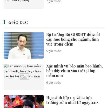
7 giờ trước
GIÁO DỤC
Bộ trưởng Bộ GD&ĐT đề xuất
cấp học bổng cho ngành, lĩnh
vực trọng điểm
5 giờ trước
Xác minh vụ bảo mẫu bạo hành,
bắn dây chun vào trẻ tại lớp
mầm non
6 giờ trước
Học sinh lớp 1, 9 và 12 tựu
trường sớm nhất từ ngày 22/8