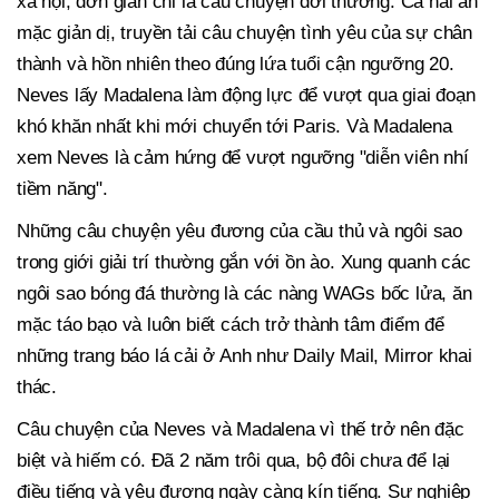
xã hội, đơn giản chỉ là câu chuyện đời thường. Cả hai ăn
mặc giản dị, truyền tải câu chuyện tình yêu của sự chân
thành và hồn nhiên theo đúng lứa tuổi cận ngưỡng 20.
Neves lấy Madalena làm động lực để vượt qua giai đoạn
khó khăn nhất khi mới chuyển tới Paris. Và Madalena
xem Neves là cảm hứng để vượt ngưỡng "diễn viên nhí
tiềm năng".
Những câu chuyện yêu đương của cầu thủ và ngôi sao
trong giới giải trí thường gắn với ồn ào. Xung quanh các
ngôi sao bóng đá thường là các nàng WAGs bốc lửa, ăn
mặc táo bạo và luôn biết cách trở thành tâm điểm để
những trang báo lá cải ở Anh như Daily Mail, Mirror khai
thác.
Câu chuyện của Neves và Madalena vì thế trở nên đặc
biệt và hiếm có. Đã 2 năm trôi qua, bộ đôi chưa để lại
điều tiếng và yêu đương ngày càng kín tiếng. Sự nghiệp