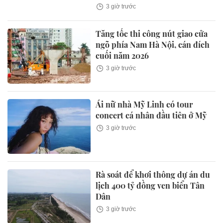
3 giờ trước
Tăng tốc thi công nút giao cửa
ngõ phía Nam Hà Nội, cán đích
cuối năm 2026
3 giờ trước
Ái nữ nhà Mỹ Linh có tour
concert cá nhân đầu tiên ở Mỹ
3 giờ trước
Rà soát để khơi thông dự án du
lịch 400 tỷ đồng ven biển Tân
Dân
3 giờ trước