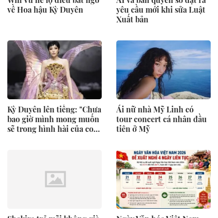
về Hoa hậu Kỳ Duyên
yêu cầu mới khi sửa Luật
Xuất bản
Kỳ Duyên lên tiếng: "Chưa
Ái nữ nhà Mỹ Linh có
bao giờ mình mong muốn
tour concert cá nhân đầu
sẽ trong hình hài của con
tiên ở Mỹ
trai"