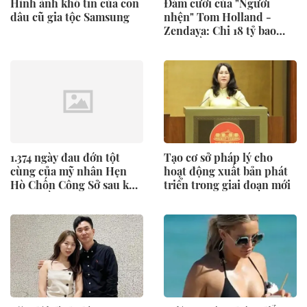
Hình ảnh khó tin của con
Đám cưới của "Người
dâu cũ gia tộc Samsung
nhện" Tom Holland -
Zendaya: Chi 18 tỷ bao
trọn điền trang ở Anh,
còn dùng trực thăng đưa
đón dàn khách mời
1.374 ngày đau đớn tột
Tạo cơ sở pháp lý cho
cùng của mỹ nhân Hẹn
hoạt động xuất bản phát
Hò Chốn Công Sở sau khi
triển trong giai đoạn mới
cưới chồng CEO