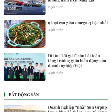
2 giờ trước
9 loại rau giàu omega-3 bậc nhất
3 giờ trước
Đi tìm “lời giải” cho bài toán
tăng trưởng giữa biến động của
doanh nghiệp Việt
3 giờ trước
BẤT ĐỘNG SẢN
Doanh nghiệp “nhà” Sun Group