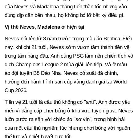
của Neves và Madalena thăng tiến thần tốc nhưng vào
đúng dịp cần bên nhau, họ không bỏ lỡ bất kỳ điều gì.
Vị thế Neves, Madalena ở hiện tại
Neves nổi lên từ 3 năm trước trong màu áo Benfica. Đến
nay, khi chỉ 21 tuổi, Neves sớm vươn tầm thành tiền vệ
trung tâm hàng đầu. Anh cùng PSG làm nên chiến tích vô
địch Champions League 2 mùa giải liên tiếp. Và ở màu
áo đội tuyển Bồ Đào Nha, Neves có suất đá chính,
hướng đến hành trình săn cúp vàng danh giá tại World
Cup 2026.
Tiền vệ 21 tuổi là cầu thủ không có "anti". Anh được yêu
mến vì đẳng cấp chơi bóng ở khu vực tuyến giữa. Neves
luôn bước ra sân với chiếc áo "sơ vin", trong hình hài
của một cầu thủ nghiêm túc nhưng chơi bóng với nguồn
thể lực và nhiệt huyết cực tốt.