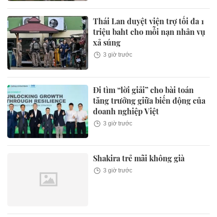
Thái Lan duyệt viện trợ tối đa 1
triệu baht cho mỗi nạn nhân vụ
xả súng
3 giờ trước
Đi tìm “lời giải” cho bài toán
tăng trưởng giữa biến động của
doanh nghiệp Việt
3 giờ trước
Shakira trẻ mãi không già
3 giờ trước