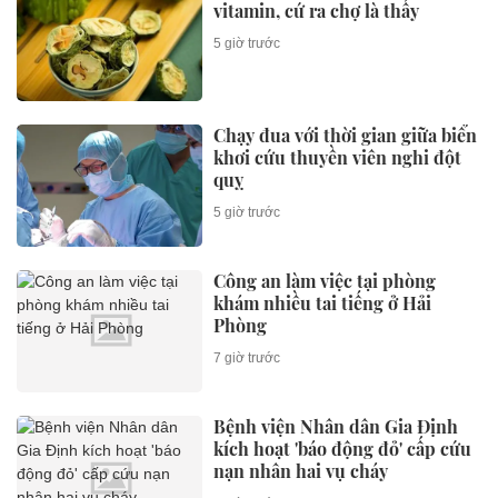
vitamin, cứ ra chợ là thấy
5 giờ trước
Chạy đua với thời gian giữa biển
khơi cứu thuyền viên nghi đột
quỵ
5 giờ trước
Công an làm việc tại phòng
khám nhiều tai tiếng ở Hải
Phòng
7 giờ trước
Bệnh viện Nhân dân Gia Định
kích hoạt 'báo động đỏ' cấp cứu
nạn nhân hai vụ cháy