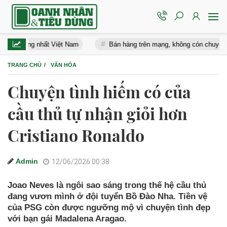
 rộng nhất Việt Nam
Bán hàng trên mạng, không còn chuyện “bán xo
TRANG CHỦ
VĂN HÓA
Chuyện tình hiếm có của
cầu thủ tự nhận giỏi hơn
Cristiano Ronaldo
Admin
12/06/2026 00:38
Joao Neves là ngôi sao sáng trong thế hệ cầu thủ
đang vươn mình ở đội tuyển Bồ Đào Nha. Tiền vệ
của PSG còn được ngưỡng mộ vì chuyện tình đẹp
với bạn gái Madalena Aragao.