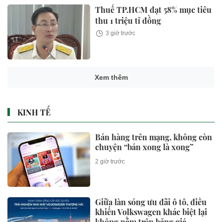
Thuế TP.HCM đạt 58% mục tiêu
thu 1 triệu tỉ đồng
3 giờ trước
Xem thêm
KINH TẾ
Bán hàng trên mạng, không còn
chuyện “bán xong là xong”
2 giờ trước
Giữa làn sóng ưu đãi ô tô, điều
khiến Volkswagen khác biệt lại
không nằm trên bảng giá