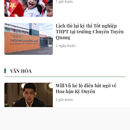
7 giờ trước
Lịch thi lại kỳ thi Tốt nghiệp
THPT tại trường Chuyên Tuyên
Quang
1 ngày trước
VĂN HÓA
Will Vũ hé lộ điều bất ngờ về
Hoa hậu Kỳ Duyên
2 giờ trước
AI và bản quyền số đặt ra yêu
cầu mới khi sửa Luật Xuất bản