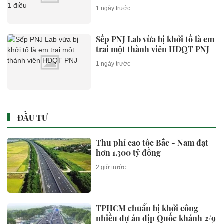
1 ngày trước
Sếp PNJ Lab vừa bị khởi tố là em
trai một thành viên HĐQT PNJ
1 ngày trước
ĐẦU TƯ
Thu phí cao tốc Bắc - Nam đạt
hơn 1.300 tỷ đồng
2 giờ trước
TPHCM chuẩn bị khởi công
nhiều dự án dịp Quốc khánh 2/9