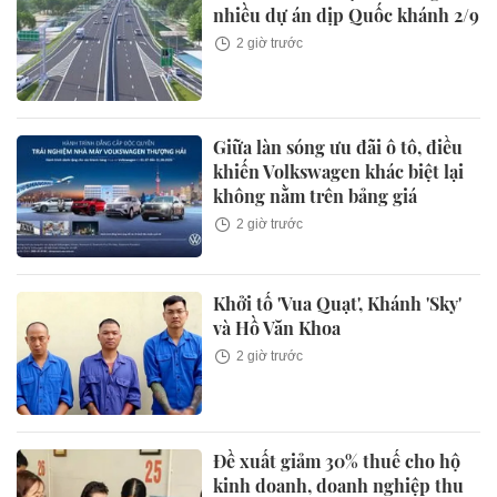
nhiều dự án dịp Quốc khánh 2/9
2 giờ trước
Giữa làn sóng ưu đãi ô tô, điều
khiến Volkswagen khác biệt lại
không nằm trên bảng giá
2 giờ trước
Khởi tố 'Vua Quạt', Khánh 'Sky'
và Hồ Văn Khoa
2 giờ trước
Đề xuất giảm 30% thuế cho hộ
kinh doanh, doanh nghiệp thu