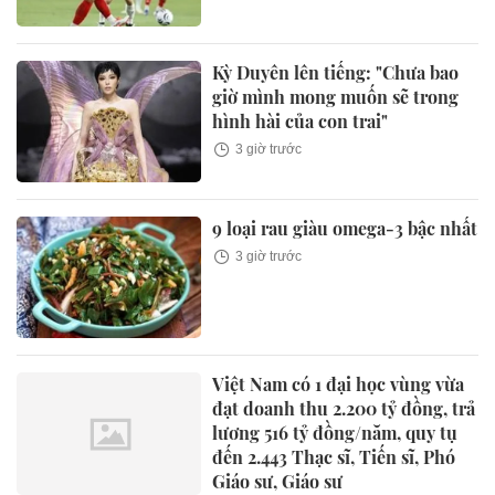
Kỳ Duyên lên tiếng: "Chưa bao
giờ mình mong muốn sẽ trong
hình hài của con trai"
3 giờ trước
9 loại rau giàu omega-3 bậc nhất
3 giờ trước
Việt Nam có 1 đại học vùng vừa
đạt doanh thu 2.200 tỷ đồng, trả
lương 516 tỷ đồng/năm, quy tụ
đến 2.443 Thạc sĩ, Tiến sĩ, Phó
Giáo sư, Giáo sư