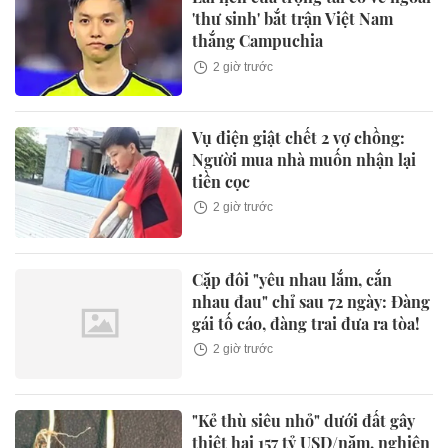
'thư sinh' bắt trận Việt Nam
thắng Campuchia
2 giờ trước
Vụ điện giật chết 2 vợ chồng:
Người mua nhà muốn nhận lại
tiền cọc
2 giờ trước
Cặp đôi "yêu nhau lắm, cắn
nhau đau" chỉ sau 72 ngày: Đàng
gái tố cáo, đàng trai đưa ra tòa!
2 giờ trước
"Kẻ thù siêu nhỏ" dưới đất gây
thiệt hại 157 tỷ USD/năm, nghiên