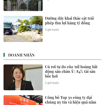
Đường dây khai thác cát trái
phép thu lợi hàng tỷ đồng
3 giờ trước
DOANH NHÂN
Cú rơi tự do của ‘nữ hoàng bất
động sản châu Á’: 84% tài sản
bốc hơi
2 giờ trước
Công bố Top 50 công ty đại
chúng uy tín và hiệu quả năm