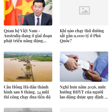
Quan hệ Việt Nam -
Khi nào chạy thử đường
Australia đang ở giai đoạn
sắt gần 9.000 tỷ ở Phú
phát triển năng động
Quốc?
nhất
Cầu Hồng Hà dần thành
Nghỉ hưu năm 2026, mức
hình sau 8 tháng, 34 mũi
hưởng BHYT của người
thi công chạy đua tiến độ
lao động được quy định ra
sao?