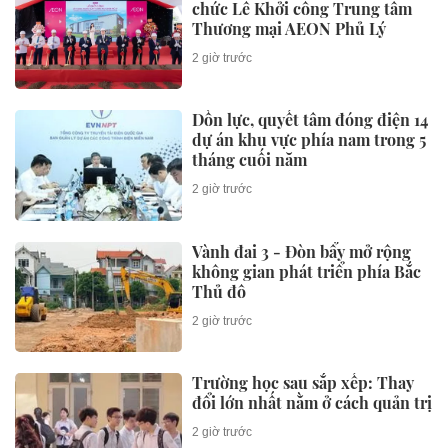
chức Lễ Khởi công Trung tâm
Thương mại AEON Phủ Lý
2 giờ trước
Dồn lực, quyết tâm đóng điện 14
dự án khu vực phía nam trong 5
tháng cuối năm
2 giờ trước
Vành đai 3 - Đòn bẩy mở rộng
không gian phát triển phía Bắc
Thủ đô
2 giờ trước
Trường học sau sắp xếp: Thay
đổi lớn nhất nằm ở cách quản trị
2 giờ trước