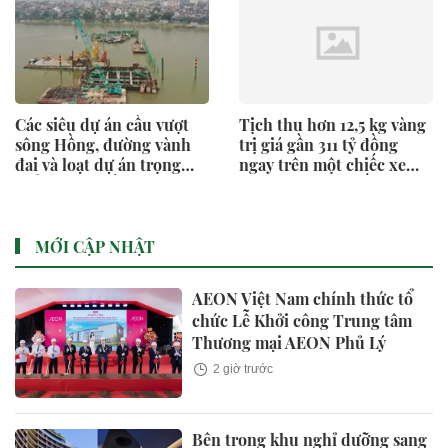
Các siêu dự án cầu vượt
Tịch thu hơn 12,5 kg vàng
sông Hồng, đường vành
trị giá gần 311 tỷ đồng
đai và loạt dự án trọng
ngay trên một chiếc xe
điểm trên khắp Hà Nội
khách Trung Quốc
đang có tiến độ ra sao?
MỚI CẬP NHẬT
AEON Việt Nam chính thức tổ
chức Lễ Khởi công Trung tâm
Thương mại AEON Phủ Lý
2 giờ trước
Bên trong khu nghỉ dưỡng sang