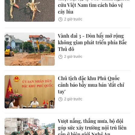
cứu Việt Nam tìm cách bảo vệ
cây lúa
2 giờ trước
Vành đai 3 - Đòn bẩy mở rộng
không gian phát triển phía Bắc
Thủ đô
2 giờ trước
Chủ tịch đặc khu Phú Quốc
cảnh báo bẫy mua bán 'đất chỉ
tay'
2 giờ trước
Vượt nắng, thắng mưa, bộ đội
góp sức xây trường nội trú liên
cấp ở biên giới Nghệ An