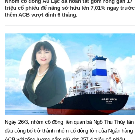
Nhóm cổ đông Âu Lạc đã hoàn tất gom ròng gần 17
triệu cổ phiếu để nâng sở hữu lên 7,01% ngay trước
thềm ACB vượt đỉnh 6 tháng.
Ngày 26/3, nhóm cổ đông liên quan bà Ngô Thu Thúy lần
đầu công bố trở thành nhóm cổ đông lớn của Ngân hàng
ACB với tổng lượng nắm giữ đạt 257,4 triệu cổ phiếu,