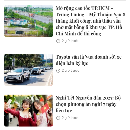
Mở rộng cao tốc TP.HCM -
Trung Lương - Mỹ Thuận: Sau 8
tháng khởi công, nhà thầu vẫn
chờ mặt bằng ở khu vực TP. Hồ
Chí Minh để thi công
2 giờ trước
Toyota vẫn là 'vua doanh số', xe
điện bán kỷ lục
2 giờ trước
Nghỉ Tết Nguyên đán 2027: Bộ
chọn phương án nghỉ 7 ngày
liên tục
2 giờ trước