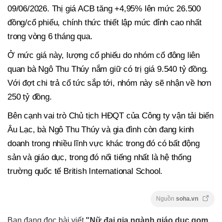
09/06/2026. Thị giá ACB tăng +4,95% lên mức 26.500
đồng/cổ phiếu, chính thức thiết lập mức đỉnh cao nhất
trong vòng 6 tháng qua.
Ở mức giá này, lượng cổ phiếu do nhóm cổ đông liên
quan bà Ngô Thu Thúy nắm giữ có trị giá 9.540 tỷ đồng.
Với đợt chi trả cổ tức sắp tới, nhóm này sẽ nhận về hơn
250 tỷ đồng.
Bên cạnh vai trò Chủ tịch HĐQT của Công ty vận tải biển
Âu Lạc, bà Ngô Thu Thúy và gia đình còn đang kinh
doanh trong nhiều lĩnh vực khác trong đó có bất động
sản và giáo dục, trong đó nổi tiếng nhất là hệ thống
trường quốc tế British International School.
Nguồn
soha.vn
Bạn đang đọc bài viết
"Nữ đại gia ngành giáo dục gom