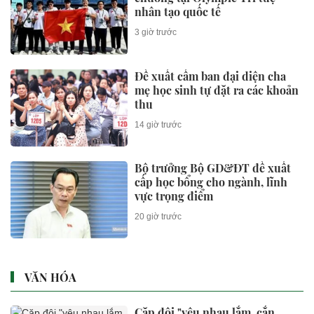
nhân tạo quốc tế
3 giờ trước
Đề xuất cấm ban đại diện cha
mẹ học sinh tự đặt ra các khoản
thu
14 giờ trước
Bộ trưởng Bộ GD&ĐT đề xuất
cấp học bổng cho ngành, lĩnh
vực trọng điểm
20 giờ trước
VĂN HÓA
Cặp đôi "yêu nhau lắm, cắn