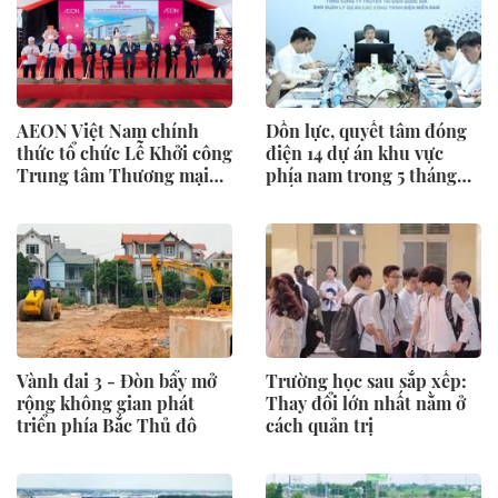
AEON Việt Nam chính
Dồn lực, quyết tâm đóng
thức tổ chức Lễ Khởi công
điện 14 dự án khu vực
Trung tâm Thương mại
phía nam trong 5 tháng
AEON Phủ Lý
cuối năm
Vành đai 3 - Đòn bẩy mở
Trường học sau sắp xếp:
rộng không gian phát
Thay đổi lớn nhất nằm ở
triển phía Bắc Thủ đô
cách quản trị