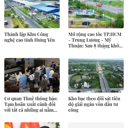
Thành lập Khu Công
Mở rộng cao tốc TP.HCM
nghệ cao tỉnh Hưng Yên
- Trung Lương - Mỹ
Thuận: Sau 8 tháng khởi
công, nhà thầu vẫn chờ
mặt bằng ở khu vực TP.
Hồ Chí Minh để thi công
Cơ quan Thuế thông báo:
Kho bạc theo dõi sát tiến
Tạm hoãn xuất cảnh đối
độ giải ngân vốn đầu tư
với tất cả những ai nằm
công
trong danh sách sau đây