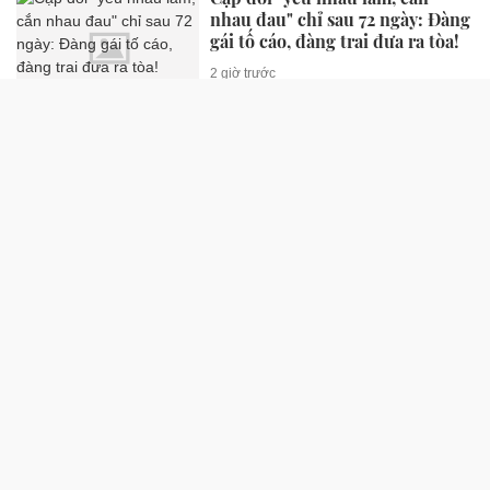
nhau đau" chỉ sau 72 ngày: Đàng
gái tố cáo, đàng trai đưa ra tòa!
2 giờ trước
Nữ diễn viên quê Nam Định
khiến Việt kiều Mỹ đổ gục sau
bữa ốc chuối đậu, hỏi cưới luôn
2 giờ trước
Sắc vóc gợi cảm khó tin của mẹ
đơn thân U60 là "Hoa hậu độc
nhất vô nhị Việt Nam"
2 giờ trước
Không tin nổi đây là Victoria
Beckham ở tuổi 52
2 giờ trước