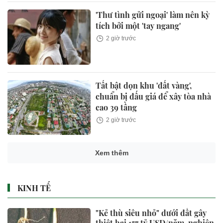
'Thư tình gửi ngoại' làm nên kỳ
tích bởi một 'tay ngang'
2 giờ trước
Tất bật dọn khu 'đất vàng',
chuẩn bị đấu giá để xây tòa nhà
cao 39 tầng
2 giờ trước
Xem thêm
KINH TẾ
"Kẻ thù siêu nhỏ" dưới đất gây
thiệt hại 157 tỷ USD/năm, nghiên