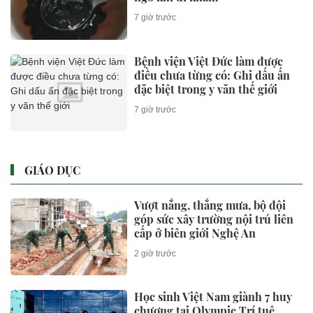
7 giờ trước
Bệnh viện Việt Đức làm được
điều chưa từng có: Ghi dấu ấn
đặc biệt trong y văn thế giới
7 giờ trước
GIÁO DỤC
Vượt nắng, thắng mưa, bộ đội
góp sức xây trường nội trú liên
cấp ở biên giới Nghệ An
2 giờ trước
Học sinh Việt Nam giành 7 huy
chương tại Olympic Trí tuệ