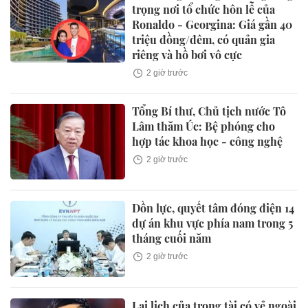
trọng nơi tổ chức hôn lễ của
Ronaldo - Georgina: Giá gần 40
triệu đồng/đêm, có quản gia
riêng và hồ bơi vô cực
2 giờ trước
Tổng Bí thư, Chủ tịch nước Tô
Lâm thăm Úc: Bệ phóng cho
hợp tác khoa học - công nghệ
2 giờ trước
Dồn lực, quyết tâm đóng điện 14
dự án khu vực phía nam trong 5
tháng cuối năm
2 giờ trước
Lai lịch của trọng tài có vẻ ngoài