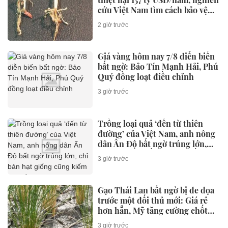
cứu Việt Nam tìm cách bảo vệ
cây lúa
2 giờ trước
Giá vàng hôm nay 7/8 diễn biến
bất ngờ: Bảo Tín Mạnh Hải, Phú
Quý đồng loạt điều chỉnh
3 giờ trước
Trồng loại quả ‘đến từ thiên
đường’ của Việt Nam, anh nông
dân Ấn Độ bất ngờ trúng lớn,
chỉ bán hạt giống cũng kiếm
3 giờ trước
bộn tiền
Gạo Thái Lan bất ngờ bị đe dọa
trước một đối thủ mới: Giá rẻ
hơn hẳn, Mỹ tăng cường chốt
đơn
3 giờ trước