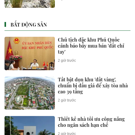
BẤT ĐỘNG SẢN
Chủ tịch đặc khu Phú Quốc
cảnh báo bẫy mua bán 'đất chỉ
tay'
2 giờ trước
Tất bật dọn khu 'đất vàng',
chuẩn bị đấu giá để xây tòa nhà
cao 39 tầng
2 giờ trước
Thiết kế nhà tối ưu công năng
cho ngân sách hạn chế
2 giờ trước