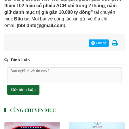
thêm 102 triệu cổ phiếu ACB chỉ trong 2 tháng, nắm
giữ danh mục trị giá gần 10.000 tỷ đồng"
tại chuyên
mục
Đầu tư
. Mọi bài vở cộng tác xin gửi về địa chỉ
email
(
bbt.dntd@gmail.com
).
Chia sẻ
Bình luận
Gửi bình luận
CÙNG CHUYÊN MỤC