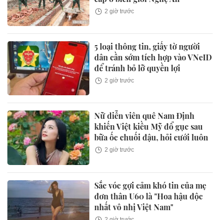
2 giờ trước
5 loại thông tin, giấy tờ người
dân cần sớm tích hợp vào VNeID
để tránh bỏ lỡ quyền lợi
2 giờ trước
Nữ diễn viên quê Nam Định
khiến Việt kiều Mỹ đổ gục sau
bữa ốc chuối đậu, hỏi cưới luôn
2 giờ trước
Sắc vóc gợi cảm khó tin của mẹ
đơn thân U60 là "Hoa hậu độc
nhất vô nhị Việt Nam"
2 giờ trước