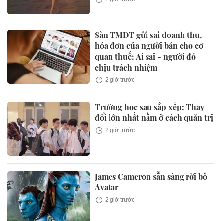
Sàn TMĐT gửi sai doanh thu,
hóa đơn của người bán cho cơ
quan thuế: Ai sai - người đó
chịu trách nhiệm
2 giờ trước
Trường học sau sắp xếp: Thay
đổi lớn nhất nằm ở cách quản trị
2 giờ trước
James Cameron sẵn sàng rời bỏ
Avatar
2 giờ trước