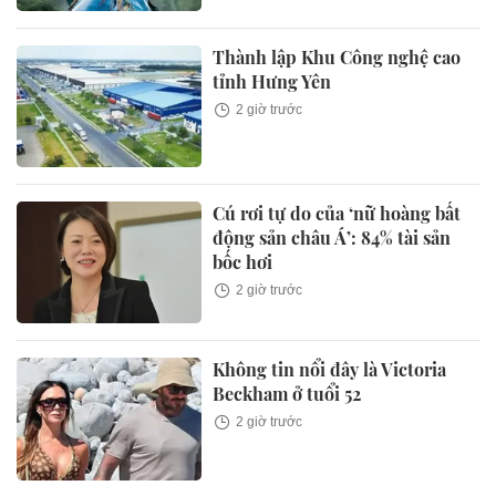
Thành lập Khu Công nghệ cao
tỉnh Hưng Yên
2 giờ trước
Cú rơi tự do của ‘nữ hoàng bất
động sản châu Á’: 84% tài sản
bốc hơi
2 giờ trước
Không tin nổi đây là Victoria
Beckham ở tuổi 52
2 giờ trước