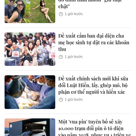
chặt"
1 giờ trước
Đề xuất cấm ban đại diện cha
mẹ học sinh tự đặt ra các khoản
thu
1 giờ trước
Đề xuất chính sách mới khi sửa
đổi Luật Hiến, lấy, ghép mô, bộ
phận cơ thể người và hiến xác
1 giờ trước
Một 'vua pin' tuyên bố sẽ xây
10.000 trạm đổi pin ô tô điện
vào năm 2028, phục vụ 1 triệu xe