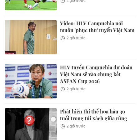
2 giờ trước
Video: HLV Campuchia nói
muốn 'phục thù' tuyển Việt Nam
2 giờ trước
HLV tuyển Campuchia dự đoán
Việt Nam sẽ vào chung kết
ASEAN Cup 2026
2 giờ trước
Phát hiện thi thể hoa hậu 39
tuổi trong túi xách giữa rừng
2 giờ trước