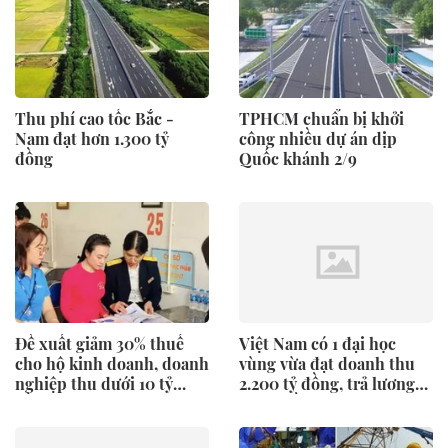
Thu phí cao tốc Bắc -
TPHCM chuẩn bị khởi
Nam đạt hơn 1.300 tỷ
công nhiều dự án dịp
đồng
Quốc khánh 2/9
Đề xuất giảm 30% thuế
Việt Nam có 1 đại học
cho hộ kinh doanh, doanh
vùng vừa đạt doanh thu
nghiệp thu dưới 10 tỷ
2.200 tỷ đồng, trả lương
đồng
516 tỷ đồng/năm, quy tụ
đến 2.443 Thạc sĩ, Tiến sĩ,
Phó Giáo sư, Giáo sư