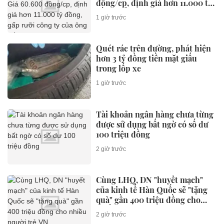
đồng/cp, định giá hơn 11.000 tỷ
đồng, gấp rưỡi công ty của ông
1 giờ trước
Trần Bá Dương
Quét rác trên đường, phát hiện
hơn 3 tỷ đồng tiền mặt giấu
trong lốp xe
1 giờ trước
Tài khoản ngân hàng chưa từng
được sử dụng bất ngờ có số dư
100 triệu đồng
2 giờ trước
Cùng LHQ, DN "huyết mạch"
của kinh tế Hàn Quốc sẽ "tặng
quà" gần 400 triệu đồng cho
nhiều người trẻ VN
2 giờ trước