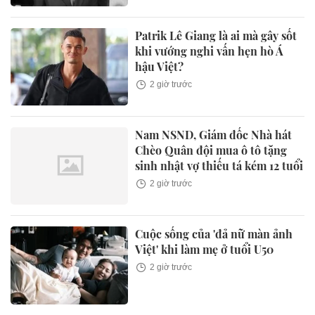
Patrik Lê Giang là ai mà gây sốt
khi vướng nghi vấn hẹn hò Á
hậu Việt?
2 giờ trước
Nam NSND, Giám đốc Nhà hát
Chèo Quân đội mua ô tô tặng
sinh nhật vợ thiếu tá kém 12 tuổi
2 giờ trước
Cuộc sống của 'đả nữ màn ảnh
Việt' khi làm mẹ ở tuổi U50
2 giờ trước