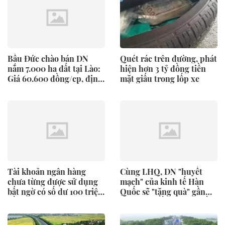
Bầu Đức chào bán DN
Quét rác trên đường, phát
nắm 7.000 ha đất tại Lào:
hiện hơn 3 tỷ đồng tiền
Giá 60.600 đồng/cp, định
mặt giấu trong lốp xe
giá hơn 11.000 tỷ đồng,
gấp rưỡi công ty của ông
Trần Bá Dương
Tài khoản ngân hàng
Cùng LHQ, DN "huyết
chưa từng được sử dụng
mạch" của kinh tế Hàn
bất ngờ có số dư 100 triệu
Quốc sẽ "tặng quà" gần
đồng
400 triệu đồng cho nhiều
người trẻ VN