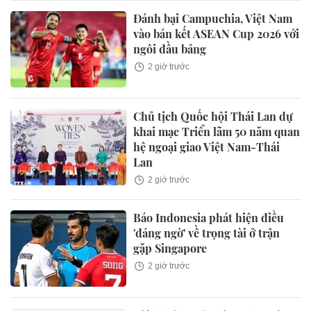
Đánh bại Campuchia, Việt Nam
vào bán kết ASEAN Cup 2026 với
ngôi đầu bảng
2 giờ trước
Chủ tịch Quốc hội Thái Lan dự
khai mạc Triển lãm 50 năm quan
hệ ngoại giao Việt Nam-Thái
Lan
2 giờ trước
Báo Indonesia phát hiện điều
'đáng ngờ' về trọng tài ở trận
gặp Singapore
2 giờ trước