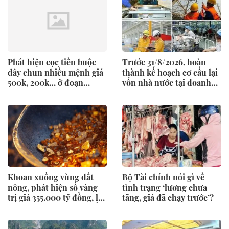
Phát hiện cọc tiền buộc
Trước 31/8/2026, hoàn
dây chun nhiều mệnh giá
thành kế hoạch cơ cấu lại
500k, 200k… ở đoạn
vốn nhà nước tại doanh
đường không có camera
nghiệp giai đoạn 2026-
giám sát, Trần Ngọc Hà
2030
SN 1992 lập tức tới thẳng
trụ sở công an trình báo
Khoan xuống vùng đất
Bộ Tài chính nói gì về
nông, phát hiện số vàng
tình trạng ‘lương chưa
trị giá 355.000 tỷ đồng, lộ
tăng, giá đã chạy trước’?
mục tiêu thăm dò 100 tấn
vàng