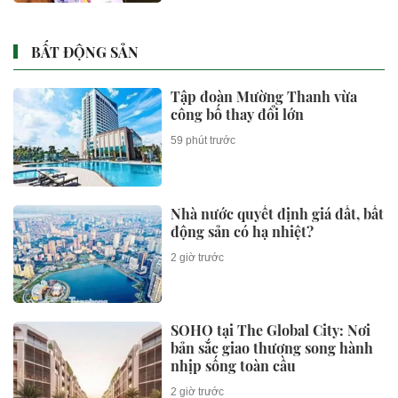
BẤT ĐỘNG SẢN
Tập đoàn Mường Thanh vừa
công bố thay đổi lớn
59 phút trước
Nhà nước quyết định giá đất, bất
động sản có hạ nhiệt?
2 giờ trước
SOHO tại The Global City: Nơi
bản sắc giao thương song hành
nhịp sống toàn cầu
2 giờ trước