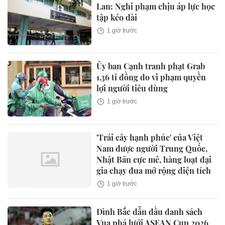
Lan: Nghi phạm chịu áp lực học
tập kéo dài
1 giờ trước
Ủy ban Cạnh tranh phạt Grab
1,36 tỉ đồng do vi phạm quyền
lợi người tiêu dùng
1 giờ trước
'Trái cây hạnh phúc' của Việt
Nam được người Trung Quốc,
Nhật Bản cực mê, hàng loạt đại
gia chạy đua mở rộng diện tích
1 giờ trước
Đình Bắc dẫn đầu danh sách
Vua phá lưới ASEAN Cup 2026