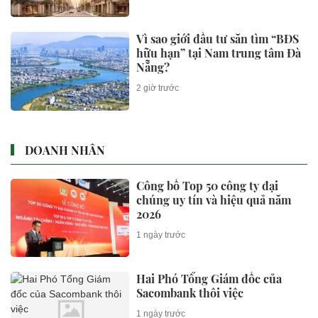
Vì sao giới đầu tư săn tìm “BĐS
hữu hạn” tại Nam trung tâm Đà
Nẵng?
2 giờ trước
DOANH NHÂN
Công bố Top 50 công ty đại
chúng uy tín và hiệu quả năm
2026
1 ngày trước
Hai Phó Tổng Giám đốc của
Sacombank thôi việc
1 ngày trước