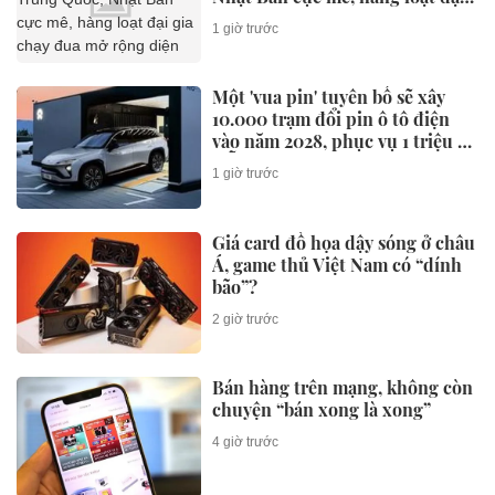
gia chạy đua mở rộng diện tích
1 giờ trước
Một 'vua pin' tuyên bố sẽ xây
10.000 trạm đổi pin ô tô điện
vào năm 2028, phục vụ 1 triệu xe
mỗi ngày chỉ với 3 phút
1 giờ trước
Giá card đồ họa dậy sóng ở châu
Á, game thủ Việt Nam có “dính
bão”?
2 giờ trước
Bán hàng trên mạng, không còn
chuyện “bán xong là xong”
4 giờ trước