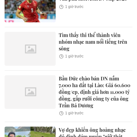
1 giờ trước
Tìm thấy thi thể thành viên
nhóm nhạc nam nổi tiếng trên
sông
1 giờ trước
Bầu Đức chào bán DN nắm
7.000 ha đất tại Lào: Giá 60.600
đồng/cp, định giá hơn 11.000 tỷ
đồng, gấp rưỡi công ty của ông
Trần Bá Dương
1 giờ trước
Vợ đẹp khiến ông hoàng nhạc
đỏ đình đám muốn "giữ thật