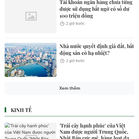
Tài khoản ngân hàng chưa từng
được sử dụng bất ngờ có số dư
100 triệu đồng
2 giờ trước
Nhà nước quyết định giá đất, bất
động sản có hạ nhiệt?
2 giờ trước
Xem thêm
KINH TẾ
'Trái cây hạnh phúc' của Việt
Nam được người Trung Quốc,
Nhật Bản cực mê, hàng loạt đại