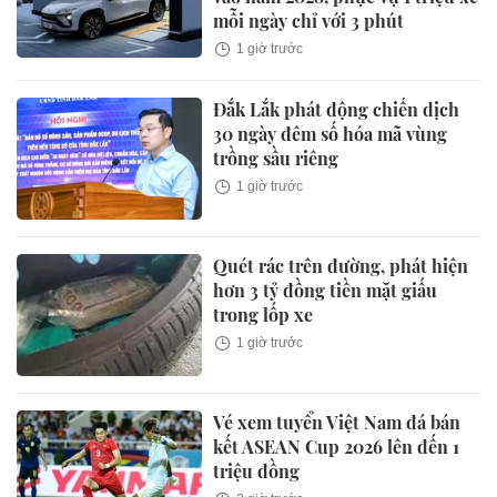
mỗi ngày chỉ với 3 phút
1 giờ trước
Đắk Lắk phát động chiến dịch
30 ngày đêm số hóa mã vùng
trồng sầu riêng
1 giờ trước
Quét rác trên đường, phát hiện
hơn 3 tỷ đồng tiền mặt giấu
trong lốp xe
1 giờ trước
Vé xem tuyển Việt Nam đá bán
kết ASEAN Cup 2026 lên đến 1
triệu đồng