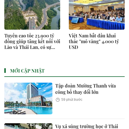
Tuyến cao tốc 23.900 tỷ
Việt Nam bắt đầu khai
đồng giúp tăng kết nối với
thác "mỏ vàng" 4.000 tỷ
Lào và Thái Lan, có sự
USD
góp mặt của Đèo Cả đang
được thực hiện ra sao?
MỚI CẬP NHẬT
Tập đoàn Mường Thanh vừa
công bố thay đổi lớn
59 phút trước
Vụ xả súng trường học ở Thái