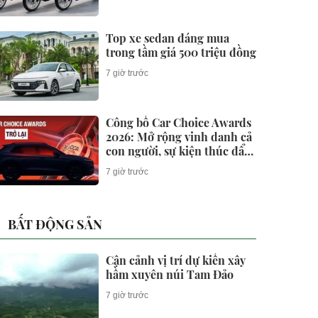
Top xe sedan đáng mua
trong tầm giá 500 triệu đồng
7 giờ trước
Công bố Car Choice Awards
2026: Mở rộng vinh danh cả
con người, sự kiện thúc đẩy
ngành xe Việt Nam
7 giờ trước
BẤT ĐỘNG SẢN
Cận cảnh vị trí dự kiến xây
hầm xuyên núi Tam Đảo
7 giờ trước