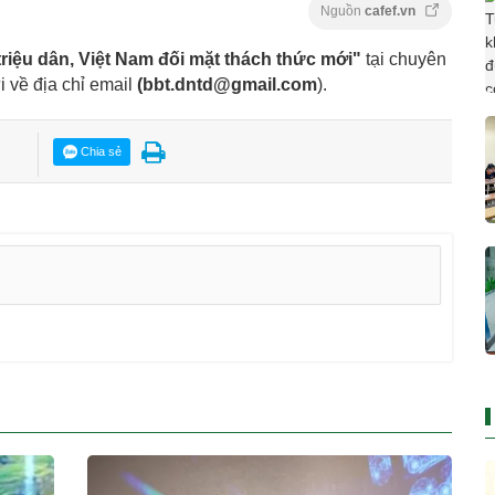
Nguồn
cafef.vn
riệu dân, Việt Nam đối mặt thách thức mới"
tại chuyên
i về địa chỉ email
(
bbt.dntd@gmail.com
).
Chia sẻ