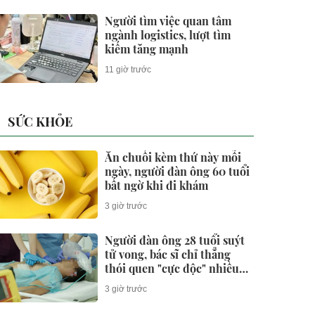
Người tìm việc quan tâm
ngành logistics, lượt tìm
kiếm tăng mạnh
11 giờ trước
SỨC KHỎE
Ăn chuối kèm thứ này mỗi
ngày, người đàn ông 60 tuổi
bất ngờ khi đi khám
3 giờ trước
Người đàn ông 28 tuổi suýt
tử vong, bác sĩ chỉ thẳng
thói quen "cực độc" nhiều
người trẻ xem nhẹ
3 giờ trước