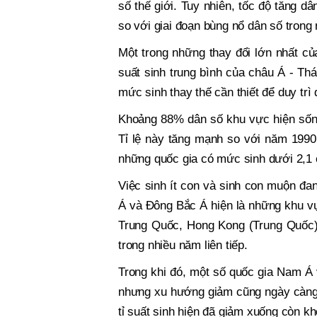
số thế giới. Tuy nhiên, tốc độ tăng d
so với giai đoạn bùng nổ dân số trong
Một trong những thay đổi lớn nhất c
suất sinh trung bình của châu Á - Th
mức sinh thay thế cần thiết để duy trì
Khoảng 88% dân số khu vực hiện sống
Tỉ lệ này tăng mạnh so với năm 1990
những quốc gia có mức sinh dưới 2,1 
Việc sinh ít con và sinh con muộn đan
Á và Đông Bắc Á hiện là những khu vự
Trung Quốc, Hong Kong (Trung Quốc) 
trong nhiều năm liên tiếp.
Trong khi đó, một số quốc gia Nam Á
nhưng xu hướng giảm cũng ngày càng rõ
tỉ suất sinh hiện đã giảm xuống còn k