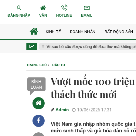
ĐĂNG NHẬP
VĂN
HOTLINE
EMAIL
KINH TẾ
DOANH NHÂN
BẤT ĐỘNG SẢN
g Nam Á
Vì sao bồ câu được dùng để đưa thư mà không phải loài c
TRANG CHỦ
ĐẦU TƯ
Vượt mốc 100 triệu
BÌNH
LUẬN
thách thức mới
Admin
10/06/2026 17:31
Việt Nam gia nhập nhóm quốc gia t
mức sinh thấp và già hóa dân số rõ