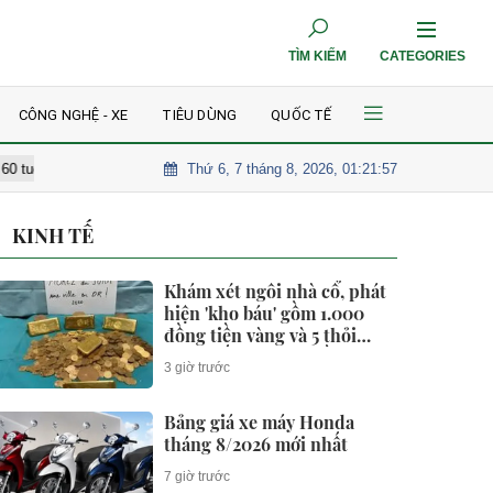
TÌM KIẾM
CATEGORIES
CÔNG NGHỆ - XE
TIÊU DÙNG
QUỐC TẾ
Thứ 6, 7 tháng 8, 2026, 01:21:59
ất ngờ khi đi khám
Khám xét ngôi nhà cổ, phát hiện 'kho báu' gồm 1.
KINH TẾ
Khám xét ngôi nhà cổ, phát
hiện 'kho báu' gồm 1.000
đồng tiền vàng và 5 thỏi
vàng giấu trong nhiều ngăn
3 giờ trước
bí mật - giá trị hơn 18 tỷ
đồng
Bảng giá xe máy Honda
tháng 8/2026 mới nhất
7 giờ trước