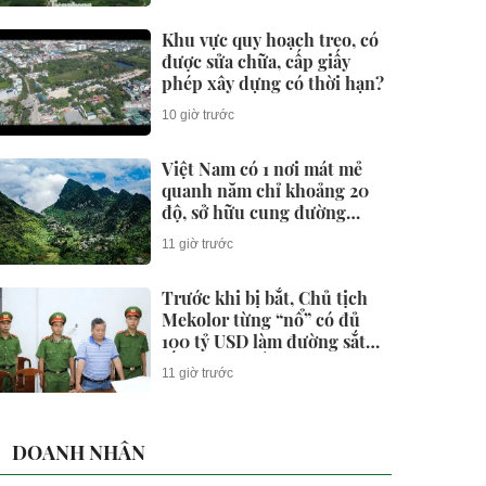
Khu vực quy hoạch treo, có
được sửa chữa, cấp giấy
phép xây dựng có thời hạn?
10 giờ trước
Việt Nam có 1 nơi mát mẻ
quanh năm chỉ khoảng 20
độ, sở hữu cung đường
thuộc nhóm "tứ đại đỉnh
11 giờ trước
đèo", được Oscar du lịch
vinh danh liên tục
Trước khi bị bắt, Chủ tịch
Mekolor từng “nổ” có đủ
100 tỷ USD làm đường sắt
tốc độ cao Bắc - Nam như
11 giờ trước
thế nào?
DOANH NHÂN