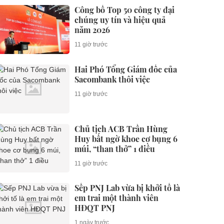
Công bố Top 50 công ty đại
chúng uy tín và hiệu quả
năm 2026
11 giờ trước
Hai Phó Tổng Giám đốc của
Sacombank thôi việc
11 giờ trước
Chủ tịch ACB Trần Hùng
Huy bất ngờ khoe cơ bụng 6
múi, “than thở” 1 điều
11 giờ trước
Sếp PNJ Lab vừa bị khởi tố là
em trai một thành viên
HĐQT PNJ
1 ngày trước