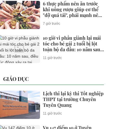
6 thực phẩm nên ăn trước
khi uống rượu giúp cơ thể
"đỡ quá tải", phái mạnh nên
biết
7 giờ trước
10 giờ vi phẫu giành lại mái
tóc cho bé gái 2 tuổi bị lột
toàn bộ da đầu: 10 năm sau,
điều xúc động xảy ra tại
11 giờ trước
Bệnh viện Việt Đức
GIÁO DỤC
Lịch thi lại kỳ thi Tốt nghiệp
THPT tại trường Chuyên
Tuyên Quang
11 giờ trước
Vụ 147 điểm 10 ở Tuyên