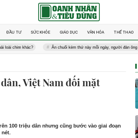
ĐẦU TƯ
SỨC KHỎE
GIÁO DỤC
VĂN HÓA
THỂ THAO
him khác?
Ăn chuối kèm thứ này mỗi ngày, người đàn ông 60 tuổi b
 dân, Việt Nam đối mặt
rên 100 triệu dân nhưng cũng bước vào giai đoạn
 nét.