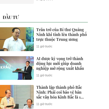
ĐẦU TƯ
Trăn trở của Bí thư Quảng
Ninh khi tỉnh lên thành phố
trực thuộc Trung ương
11 giờ trước
AI được kỳ vọng trở thành
động lực mới giúp doanh
nghiệp mở rộng xuất khẩu
11 giờ trước
Thành lập thành phố Bắc
Ninh: Phải coi bảo vệ bản
sắc văn hóa Kinh Bắc là 1
cam kết chính trị và trách
11 giờ trước
nhiệm pháp lý lâu dài