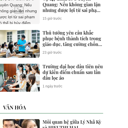
Quang: Nếu không gian lận
nhưng được lợi từ sai phạm
có thể bị hủy điểm không?
15 giờ trước
Thủ tướng yêu cầu khắc
phục bệnh thành tích trong
giáo dục, tăng cường chống
gian lận thi cử và lạm thu
23 giờ trước
Trường đại học đầu tiên nêu
dự kiến điểm chuẩn sau lần
đầu lọc ảo
1 ngày trước
VĂN HÓA
Mối quan hệ giữa Lý Nhã Kỳ
và HIEUTHUHAI