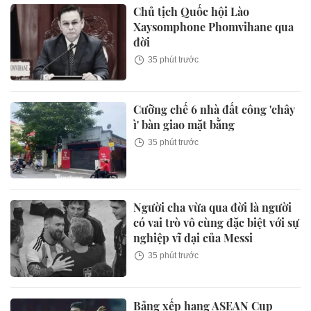
Chủ tịch Quốc hội Lào
Xaysomphone Phomvihane qua
đời
35 phút trước
Cưỡng chế 6 nhà đất công 'chây
ì' bàn giao mặt bằng
35 phút trước
Người cha vừa qua đời là người
có vai trò vô cùng đặc biệt với sự
nghiệp vĩ đại của Messi
35 phút trước
Bảng xếp hạng ASEAN Cup