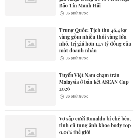
Bảo Tín Mạnh Hải
36 phút trước
Trung Quốc: Tịch thu 46,4 kg
vàng gồm nhiều thỏi vàng lớn
nhỏ, trị giá hơn 14,7 tỷ đồng của
một doanh nhân
36 phút trước
Tuyển Việt Nam chạm trán
Malaysia ở bán kết ASEAN Cup
2026
36 phút trước
Vợ sắp cưới Ronaldo bị chê béo,
tình cũ tung ảnh khoe body top
0,01% thế giới