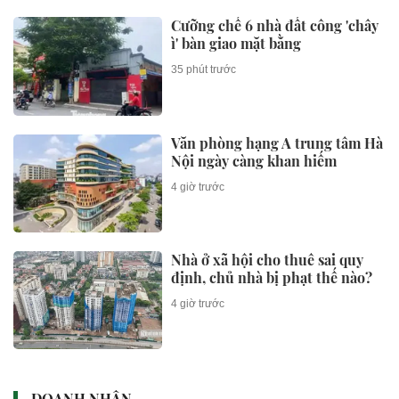
Cưỡng chế 6 nhà đất công 'chây
ì' bàn giao mặt bằng
35 phút trước
Văn phòng hạng A trung tâm Hà
Nội ngày càng khan hiếm
4 giờ trước
Nhà ở xã hội cho thuê sai quy
định, chủ nhà bị phạt thế nào?
4 giờ trước
DOANH NHÂN