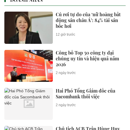
Cú rơi tự do của ‘nữ hoàng bất
động sản châu Á’: 84% tài sản
bốc hơi
12 giờ trước
Công bố Top 50 công ty đại
chúng uy tín và hiệu quả năm
2026
2 ngày trước
Hai Phó Tổng Giám đốc của
Sacombank thôi việc
2 ngày trước
Chủ tịch ACB Trần Hùng Huy