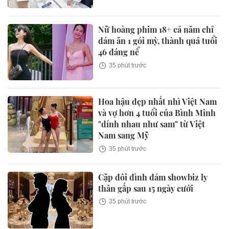
Nữ hoàng phim 18+ cả năm chỉ
dám ăn 1 gói mỳ, thành quả tuổi
46 đáng nể
35 phút trước
Hoa hậu đẹp nhất nhì Việt Nam
và vợ hơn 4 tuổi của Bình Minh
"dính nhau như sam" từ Việt
Nam sang Mỹ
35 phút trước
Cặp đôi đình đám showbiz ly
thân gấp sau 15 ngày cưới
35 phút trước