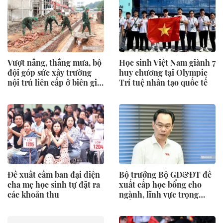
Vượt nắng, thắng mưa, bộ
Học sinh Việt Nam giành 7
đội góp sức xây trường
huy chương tại Olympic
nội trú liên cấp ở biên giới
Trí tuệ nhân tạo quốc tế
Nghệ An
Đề xuất cấm ban đại diện
Bộ trưởng Bộ GD&ĐT đề
cha mẹ học sinh tự đặt ra
xuất cấp học bổng cho
các khoản thu
ngành, lĩnh vực trọng
điểm