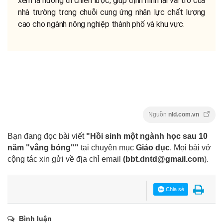
xem là hướng đi chiến lược, giúp định hình lại vai trò của
nhà trường trong chuỗi cung ứng nhân lực chất lượng
cao cho ngành nông nghiệp thành phố và khu vực.
Nguồn
nld.com.vn
Bạn đang đọc bài viết
"Hồi sinh một ngành học sau 10
năm "vắng bóng""
tại chuyên mục
Giáo dục
. Mọi bài vở
cộng tác xin gửi về địa chỉ email
(
bbt.dntd@gmail.com
).
Chia sẻ
Bình luận