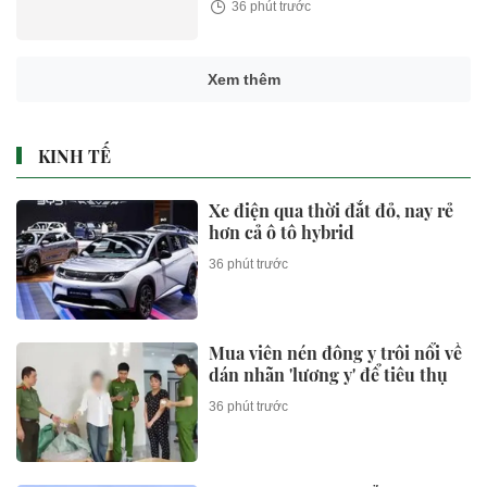
36 phút trước
Xem thêm
KINH TẾ
Xe điện qua thời đắt đỏ, nay rẻ
hơn cả ô tô hybrid
36 phút trước
Mua viên nén đông y trôi nổi về
dán nhãn 'lương y' để tiêu thụ
36 phút trước