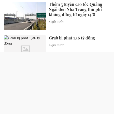
Thêm 5 tuyến cao tốc Quảng
Ngãi đến Nha Trang thu phí
không dừng từ ngày 14/8
4 giờ trước
Grab bị phạt 1,36 tỷ đồng
4 giờ trước
SỨC KHỎE
Không rượu bia, gan vẫn có thể
tổn thương nặng vì lý do ít ai
ngờ
35 phút trước