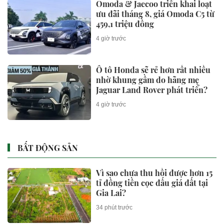
Omoda & Jaecoo triển khai loạt
ưu đãi tháng 8, giá Omoda C5 từ
459,1 triệu đồng
4 giờ trước
Ô tô Honda sẽ rẻ hơn rất nhiều
nhờ khung gầm do hãng mẹ
Jaguar Land Rover phát triển?
4 giờ trước
BẤT ĐỘNG SẢN
Vì sao chưa thu hồi được hơn 15
tỉ đồng tiền cọc đấu giá đất tại
Gia Lai?
34 phút trước