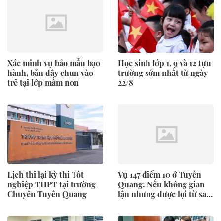
Xác minh vụ bảo mẫu bạo
Học sinh lớp 1, 9 và 12 tựu
hành, bắn dây chun vào
trường sớm nhất từ ngày
trẻ tại lớp mầm non
22/8
Lịch thi lại kỳ thi Tốt
Vụ 147 điểm 10 ở Tuyên
nghiệp THPT tại trường
Quang: Nếu không gian
Chuyên Tuyên Quang
lận nhưng được lợi từ sai
phạm có thể bị hủy điểm
không?