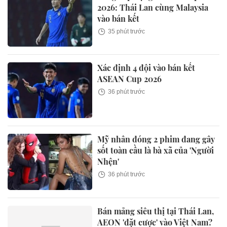
2026: Thái Lan cùng Malaysia
vào bán kết
35 phút trước
Xác định 4 đội vào bán kết
ASEAN Cup 2026
36 phút trước
Mỹ nhân đóng 2 phim đang gây
sốt toàn cầu là bà xã của 'Người
Nhện'
36 phút trước
Bán mảng siêu thị tại Thái Lan,
AEON 'đặt cược' vào Việt Nam?