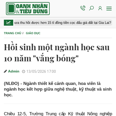
a thu hồi được hơn 15 tỉ đồng tiền cọc đấu giá đất tại Gia Lai?
iPh
TRANG CHỦ
GIÁO DỤC
Hồi sinh một ngành học sau
10 năm "vắng bóng"
Admin
13/05/2026 17:00
(NLĐO) - Ngành thiết kế cảnh quan, hoa viên là
ngành học kết hợp giữa nghệ thuật, kỹ thuật và sinh
học.
Chiều 12-5, Trường Trung cấp Kỹ thuật Nông nghiệp