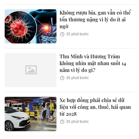
Không rượu bia, gan vẫn có thể
tổn thương nặng vì lý do ít ai
ngờ
35 phút trước
Thu Minh và Hương Tràm
không nhìn mặt nhau suốt 14
năm vì lý do gì?
35 phút trước
Xe hợp đồng phải chia sẻ dữ
liệu với công an, thuế, hải quan
từ 2028
35 phút trước