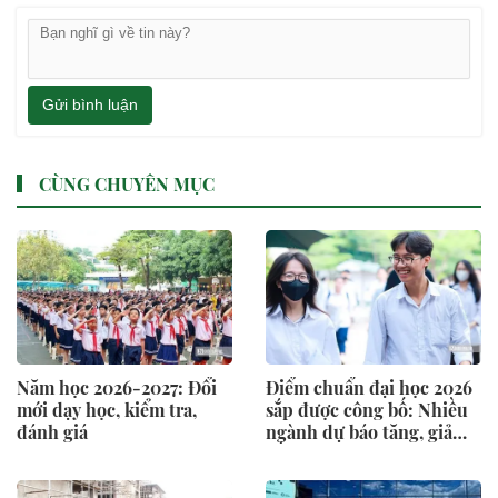
Gửi bình luận
CÙNG CHUYÊN MỤC
Năm học 2026-2027: Đổi
Điểm chuẩn đại học 2026
mới dạy học, kiểm tra,
sắp được công bố: Nhiều
đánh giá
ngành dự báo tăng, giảm
bất ngờ