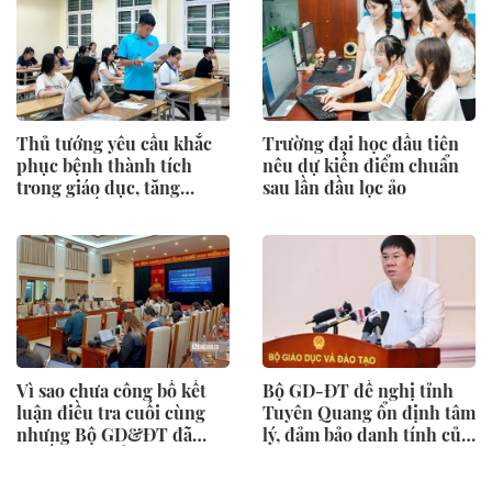
Thủ tướng yêu cầu khắc
Trường đại học đầu tiên
phục bệnh thành tích
nêu dự kiến điểm chuẩn
trong giáo dục, tăng
sau lần đầu lọc ảo
cường chống gian lận thi
cử và lạm thu
Vì sao chưa công bố kết
Bộ GD-ĐT đề nghị tỉnh
luận điều tra cuối cùng
Tuyên Quang ổn định tâm
nhưng Bộ GD&ĐT đã
lý, đảm bảo danh tính của
quyết định tổ chức thi lại?
328 thí sinh