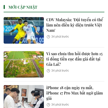
MỚI CẬP NHẬT
CĐV Malaysia: 'Đội tuyển có thể
làm nên điều kỳ diệu trước Việt
Nam'
34 phút trước
Vì sao chưa thu hồi được hơn 15
tỉ đồng tiền cọc đấu giá đất tại
Gia Lai?
34 phút trước
iPhone 18 cận ngày ra mắt,
iPhone 17 Pro Max bất ngờ giảm
giá
34 phút trước