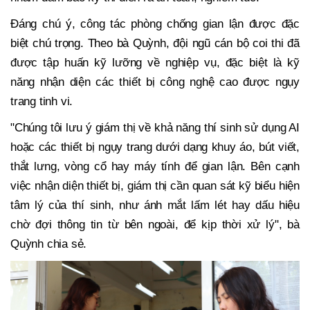
Đáng chú ý, công tác phòng chống gian lận được đặc
biệt chú trọng. Theo bà Quỳnh, đội ngũ cán bộ coi thi đã
được tập huấn kỹ lưỡng về nghiệp vụ, đặc biệt là kỹ
năng nhận diện các thiết bị công nghệ cao được ngụy
trang tinh vi.
"Chúng tôi lưu ý giám thị về khả năng thí sinh sử dụng AI
hoặc các thiết bị ngụy trang dưới dạng khuy áo, bút viết,
thắt lưng, vòng cổ hay máy tính để gian lận. Bên cạnh
việc nhận diện thiết bị, giám thị cần quan sát kỹ biểu hiện
tâm lý của thí sinh, như ánh mắt lấm lét hay dấu hiệu
chờ đợi thông tin từ bên ngoài, để kịp thời xử lý", bà
Quỳnh chia sẻ.