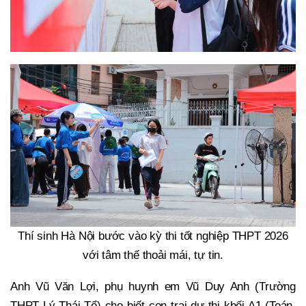
Thí sinh Hà Nội bước vào kỳ thi tốt nghiệp THPT 2026
với tâm thế thoải mái, tự tin.
Anh Vũ Văn Lợi, phụ huynh em Vũ Duy Anh (Trường
THPT Lý Thái Tổ) cho biết con trai dự thi khối A1 (Toán,