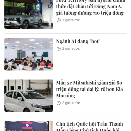
thức đặt chân tới Đông Nam Á,
giá tương đương 710 triệu đồng
1 giờ trước
Ngành AI đang "hot"
2 giờ trước
Mẫu xe Mitsubishi giảm giá 80
triệu đồng tại đại lý, rẻ hơn Kia
Morning
2 giờ trước
Chủ tịch Quốc hội Trần Thanh
Mẫn viếng Chủ tịch Quốc hội