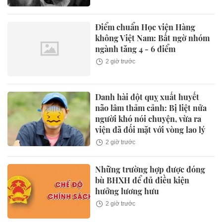
Điểm chuẩn Học viện Hàng
không Việt Nam: Bất ngờ nhóm
ngành tăng 4 - 6 điểm
2 giờ trước
Danh hài đột quỵ xuất huyết
não lâm thảm cảnh: Bị liệt nửa
người khó nói chuyện, vừa ra
viện đã đối mặt với vòng lao lý
2 giờ trước
Những trường hợp được đóng
bù BHXH để đủ điều kiện
hưởng lương hưu
2 giờ trước