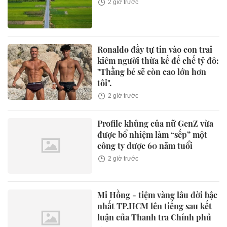
2 giờ trước
Ronaldo đầy tự tin vào con trai
kiêm người thừa kế đế chế tỷ đô:
"Thằng bé sẽ còn cao lớn hơn
tôi".
2 giờ trước
Profile khủng của nữ GenZ vừa
được bổ nhiệm làm “sếp” một
công ty dược 60 năm tuổi
2 giờ trước
Mi Hồng - tiệm vàng lâu đời bậc
nhất TP.HCM lên tiếng sau kết
luận của Thanh tra Chính phủ