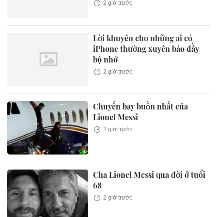
2 giờ trước
Lời khuyên cho những ai có
iPhone thường xuyên báo đầy
bộ nhớ
2 giờ trước
Chuyến bay buồn nhất của
Lionel Messi
2 giờ trước
Cha Lionel Messi qua đời ở tuổi
68
2 giờ trước