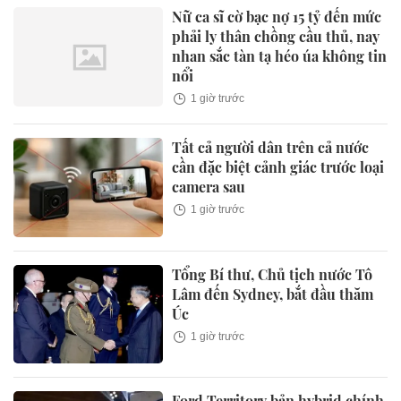
Nữ ca sĩ cờ bạc nợ 15 tỷ đến mức
phải ly thân chồng cầu thủ, nay
nhan sắc tàn tạ héo úa không tin
nổi
1 giờ trước
Tất cả người dân trên cả nước
cần đặc biệt cảnh giác trước loại
camera sau
1 giờ trước
Tổng Bí thư, Chủ tịch nước Tô
Lâm đến Sydney, bắt đầu thăm
Úc
1 giờ trước
Ford Territory bản hybrid chính