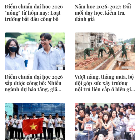
Điểm chuẩn đại học 2026
Năm học 2026-2027: Đổi
"nóng" từ hôm nay: Loạt
mới dạy học, kiểm tra,
trường bắt đầu công bố
đánh giá
Điểm chuẩn đại học 2026
Vượt nắng, thắng mưa, bộ
sắp được công bố: Nhiều
đội góp sức xây trường
ngành dự báo tăng, giảm
nội trú liên cấp ở biên giới
bất ngờ
Nghệ An