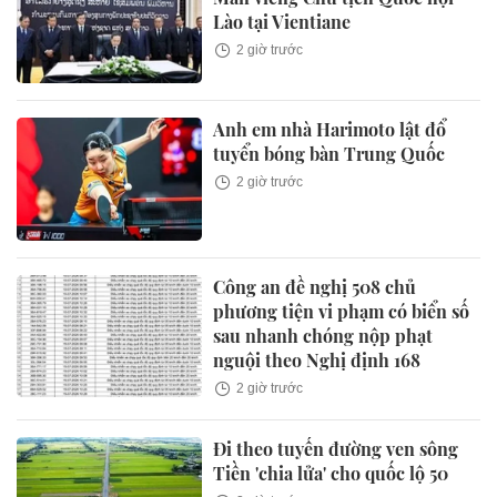
Lào tại Vientiane
2 giờ trước
Anh em nhà Harimoto lật đổ
tuyển bóng bàn Trung Quốc
2 giờ trước
Công an đề nghị 508 chủ
phương tiện vi phạm có biển số
sau nhanh chóng nộp phạt
nguội theo Nghị định 168
2 giờ trước
Đi theo tuyến đường ven sông
Tiền 'chia lửa' cho quốc lộ 50