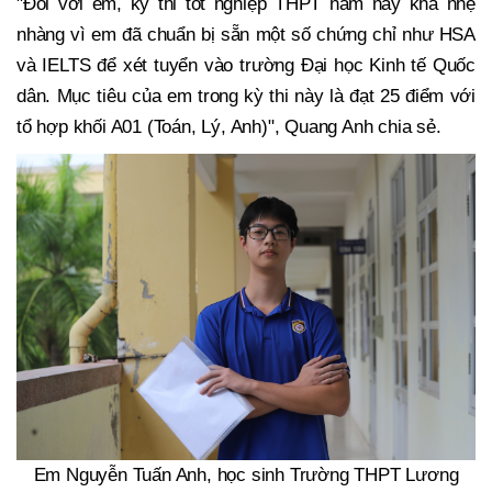
"Đối với em, kỳ thi tốt nghiệp THPT năm nay khá nhẹ
nhàng vì em đã chuẩn bị sẵn một số chứng chỉ như HSA
và IELTS để xét tuyển vào trường Đại học Kinh tế Quốc
dân. Mục tiêu của em trong kỳ thi này là đạt 25 điểm với
tổ hợp khối A01 (Toán, Lý, Anh)", Quang Anh chia sẻ.
Em Nguyễn Tuấn Anh, học sinh Trường THPT Lương