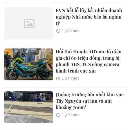
EVN hết lỗ lũy kế, nhiều doanh
nghiệp Nhà nước báo lãi nghìn
tỷ
1 giờ trước
Đối thủ Honda ADV160 lộ diện
giá chỉ 60 triệu đồng, trang bị
phanh ABS, TCS cùng camera
hành trình cực xịn
1 giờ trước
Quảng trường lớn nhất khu vực
Tây Nguyên sụt lún và nứt
khoảng 700m²
1 giờ trước