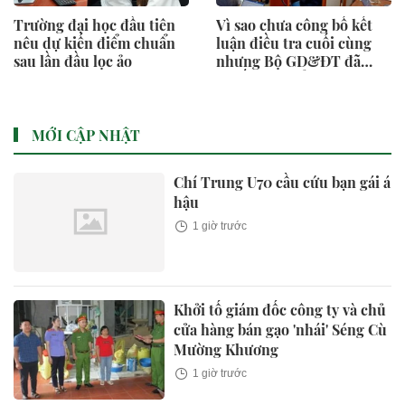
Trường đại học đầu tiên
Vì sao chưa công bố kết
nêu dự kiến điểm chuẩn
luận điều tra cuối cùng
sau lần đầu lọc ảo
nhưng Bộ GD&ĐT đã
quyết định tổ chức thi lại?
MỚI CẬP NHẬT
Chí Trung U70 cầu cứu bạn gái á
hậu
1 giờ trước
Khởi tố giám đốc công ty và chủ
cửa hàng bán gạo 'nhái' Séng Cù
Mường Khương
1 giờ trước