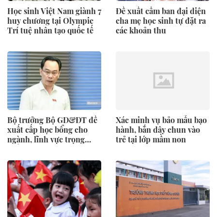
Học sinh Việt Nam giành 7
Đề xuất cấm ban đại diện
huy chương tại Olympic
cha mẹ học sinh tự đặt ra
Trí tuệ nhân tạo quốc tế
các khoản thu
Bộ trưởng Bộ GD&ĐT đề
Xác minh vụ bảo mẫu bạo
xuất cấp học bổng cho
hành, bắn dây chun vào
ngành, lĩnh vực trọng
trẻ tại lớp mầm non
điểm